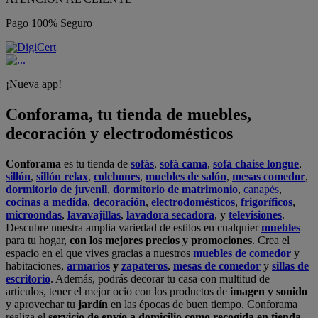
Pago 100% Seguro
¡Nueva app!
Conforama, tu tienda de muebles,
decoración y electrodomésticos
Conforama
es tu tienda de
sofás
,
sofá cama
,
sofá chaise longue
,
sillón
,
sillón relax
,
colchones
,
muebles de salón
,
mesas comedor
,
dormitorio de juvenil
,
dormitorio de matrimonio
,
canapés
,
cocinas a medida
,
decoración
,
electrodomésticos
,
frigoríficos
,
microondas
,
lavavajillas
,
lavadora secadora
, y
televisiones
.
Descubre nuestra amplia variedad de estilos en cualquier
muebles
para tu hogar,
con los mejores precios y promociones
. Crea el
espacio en el que vives gracias a nuestros
muebles de comedor
y
habitaciones,
armarios
y
zapateros
,
mesas de comedor
y
sillas de
escritorio
. Además, podrás decorar tu casa con multitud de
artículos, tener el mejor ocio con los productos de
imagen y sonido
y aprovechar tu
jardín
en las épocas de buen tiempo. Conforama
realiza el
servicio de envío a domicilio como recogida en tienda.