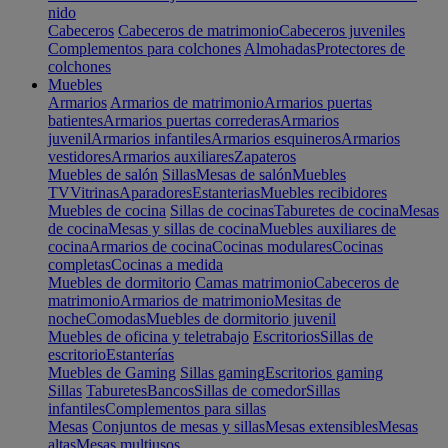
nido
Cabeceros
Cabeceros de matrimonio
Cabeceros juveniles
Complementos para colchones
Almohadas
Protectores de
colchones
Muebles
Armarios
Armarios de matrimonio
Armarios puertas
batientes
Armarios puertas correderas
Armarios
juvenil
Armarios infantiles
Armarios esquineros
Armarios
vestidores
Armarios auxiliares
Zapateros
Muebles de salón
Sillas
Mesas de salón
Muebles
TV
Vitrinas
Aparadores
Estanterias
Muebles recibidores
Muebles de cocina
Sillas de cocinas
Taburetes de cocina
Mesas
de cocina
Mesas y sillas de cocina
Muebles auxiliares de
cocina
Armarios de cocina
Cocinas modulares
Cocinas
completas
Cocinas a medida
Muebles de dormitorio
Camas matrimonio
Cabeceros de
matrimonio
Armarios de matrimonio
Mesitas de
noche
Comodas
Muebles de dormitorio juvenil
Muebles de oficina y teletrabajo
Escritorios
Sillas de
escritorio
Estanterías
Muebles de Gaming
Sillas gaming
Escritorios gaming
Sillas
Taburetes
Bancos
Sillas de comedor
Sillas
infantiles
Complementos para sillas
Mesas
Conjuntos de mesas y sillas
Mesas extensibles
Mesas
altas
Mesas multiusos