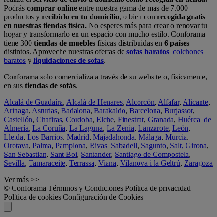
Podrás
comprar online
entre nuestra gama de más de 7.000
productos y
recibirlo en tu domicilio
, o bien con
recogida gratis
en nuestras tiendas física.
No esperes más para crear o renovar tu
hogar y transformarlo en un espacio con mucho estilo. Conforama
tiene 300
tiendas de muebles
físicas distribuidas en
6 países
distintos. Aproveche nuestras ofertas de
sofas baratos
,
colchones
baratos
y
liquidaciones de sofas
.
Conforama solo comercializa a través de su website o, físicamente,
en sus
tiendas de sofás
.
Alcalá de Guadaíra
,
Alcalá de Henares
,
Alcorcón
,
Alfafar
,
Alicante
,
Arinaga
,
Asturias
,
Badalona
,
Barakaldo
,
Barcelona
,
Burjassot
,
Castellón
,
Chafiras
,
Cordoba
,
Elche
,
Finestrat
,
Granada
,
Huércal de
Almería
,
La Coruña
,
La Laguna
,
La Zenia
,
Lanzarote
,
León
,
Lleida
,
Los Barrios
,
Madrid
,
Majadahonda
,
Málaga
,
Murcia
,
Orotava
,
Palma
,
Pamplona
,
Rivas
,
Sabadell
,
Sagunto
,
Salt, Girona
,
San Sebastian
,
Sant Boi
,
Santander
,
Santiago de Compostela
,
Sevilla
,
Tamaraceite
,
Terrassa
,
Viana
,
Vilanova i la Geltrú
,
Zaragoza
Ver más >>
© Conforama
Términos y Condiciones
Política de privacidad
Política de cookies
Configuración de Cookies