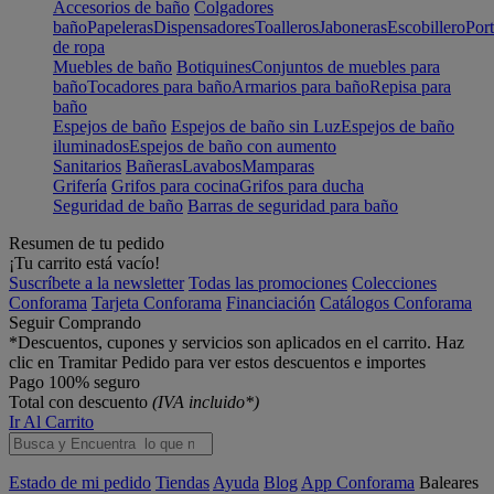
Accesorios de baño
Colgadores
baño
Papeleras
Dispensadores
Toalleros
Jaboneras
Escobillero
Port
de ropa
Muebles de baño
Botiquines
Conjuntos de muebles para
baño
Tocadores para baño
Armarios para baño
Repisa para
baño
Espejos de baño
Espejos de baño sin Luz
Espejos de baño
iluminados
Espejos de baño con aumento
Sanitarios
Bañeras
Lavabos
Mamparas
Grifería
Grifos para cocina
Grifos para ducha
Seguridad de baño
Barras de seguridad para baño
Resumen de tu pedido
¡Tu carrito está vacío!
Suscríbete a la newsletter
Todas las promociones
Colecciones
Conforama
Tarjeta Conforama
Financiación
Catálogos Conforama
Seguir Comprando
*Descuentos, cupones y servicios son aplicados en el carrito. Haz
clic en Tramitar Pedido para ver estos descuentos e importes
Pago 100% seguro
Total con descuento
(IVA incluido*)
Ir Al Carrito
Estado de mi pedido
Tiendas
Ayuda
Blog
App Conforama
Baleares