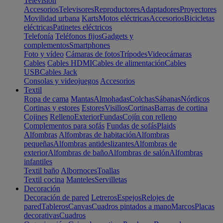
Televisión
Accesorios
Televisores
Reproductores
Adaptadores
Proyectores
Movilidad urbana
Karts
Motos eléctricas
Accesorios
Bicicletas
eléctricas
Patinetes eléctricos
Telefonía
Teléfonos fijos
Gadgets y
complementos
Smartphones
Foto y vídeo
Cámaras de fotos
Trípodes
Videocámaras
Cables
Cables HDMI
Cables de alimentación
Cables
USB
Cables Jack
Consolas y videojuegos
Accesorios
Textil
Ropa de cama
Mantas
Almohadas
Colchas
Sábanas
Nórdicos
Cortinas y estores
Estores
Visillos
Cortinas
Barras de cortina
Cojines
Relleno
Exterior
Fundas
Cojín con relleno
Complementos para sofás
Fundas de sofás
Plaids
Alfombras
Alfombras de habitación
Alfombras
pequeñas
Alfombras antideslizantes
Alfombras de
exterior
Alfombras de baño
Alfombras de salón
Alfombras
infantiles
Textil baño
Albornoces
Toallas
Textil cocina
Manteles
Servilletas
Decoración
Decoración de pared
Letreros
Espejos
Relojes de
pared
Tableros
Canvas
Cuadros pintados a mano
Marcos
Placas
decorativas
Cuadros