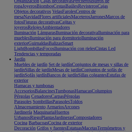
Organización
Cajas decorativas
Percheros
Burros de
ropa
Joyeros
Biombos
Cestas
Baúles
Revisteros
Cajas
Objetos decorativos
Velas
Faroles
Centros de
mesa
Navidad
Flores artificiales
Maceteros
Jarrones
Marcos de
fotos
Figuras decorativas
Cajitas y
joyeros
Relojes
Ambientadores
Iluminación
Lámparas
Iluminación decorativa
Iluminación para
muebles
Iluminación para dormitorio
Iluminación
exterior
Guirnaldas
Balizas
Smart
Light
Bombillas
Focos
Iluminación con rieles
Cintas Led
Tendencias y temporadas
Jardín
Muebles de jardín
Set de jardín
Conjuntos de mesas y sillas de
jardín
Sillas de jardín
Mesas de jardín
Conjuntos de sofás de
jardín
Sofás jardín
Bancos de jardín
Sillas colgantes
Estufas de
exterior
Hamacas y tumbonas
Accesorios
Balancines
Tumbonas
Hamacas
Columpios
Pérgolas
Cenadores
Carpas
Pérgolas
Parasoles
Sombrillas
Parasoles
Toldos
Almacenamiento
Armarios
Arcones
Jardinería
Maquinaria
Huertos
Urbanos
Riego
Plantas
Jardineras
Compostadores
Cocina
Barbacoas
Cocina de exterior
Decoración
Grifos y fuentes
Estatuas
Macetas
Termómetros y