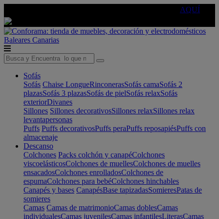
🔵Cambia tu electro con
-10% EXTRA
de descuento ☑️
AQUÍ
Baleares
Canarias
Sofás
Sofás
Chaise Longue
Rinconeras
Sofás cama
Sofás 2
plazas
Sofás 3 plazas
Sofás de piel
Sofás relax
Sofás
exterior
Divanes
Sillones
Sillones decorativos
Sillones relax
Sillones relax
levantapersonas
Puffs
Puffs decorativos
Puffs pera
Puffs reposapiés
Puffs con
almacenaje
Descanso
Colchones
Packs colchón y canapé
Colchones
viscoelásticos
Colchones de muelles
Colchones de muelles
ensacados
Colchones enrollados
Colchones de
espuma
Colchones para bebé
Colchones hinchables
Canapés y bases
Canapés
Base tapizadas
Somieres
Patas de
somieres
Camas
Camas de matrimonio
Camas dobles
Camas
individuales
Camas juveniles
Camas infantiles
Literas
Camas