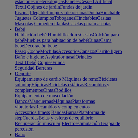
estaciones metereológicas
Paneles
Cesped Artificial
Textil
Cojines de jardín
Fundas de jardín
Piscina
Plegable
Limpieza de piscinas
Ducha
Hinchable
Juguetes
Columpios
Toboganes
Hinchables
Casitas
Mascotas
Comederos
Jaulas
Casetas para mascotas
Bebé
Habitación bebé
Humidificadores
Cestas
Colchón para
bebé
Muebles para habitación de bebé
Cunas
Cama
bebé
Decoración bebé
Paseo
Coche
Mochilas
Accesorios
Capazos
Carrito ligero
Baño e higiene
Aspirador nasal
Orinales
Textil bebé
Cojines
Funda
Seguridad
Barreras
Deporte
Equipamiento de cardio
Máquinas de remo
Bicicletas
spinning
Elípticas
Bicicletas estáticas
Recambios y
complementos
Cintas
Rodillos
Equipamiento de musculación
Bancos
Mancuernas
Máquinas
Plataformas
vibratorias
Recambios y complementos
Accesorios fitness
Bandas
Barras
Plataforma de
step
Cuerdas
Bolas y esferas de equilibrio
Recuperación muscular
Electroestimulación
Terapia de
percusión
Baño