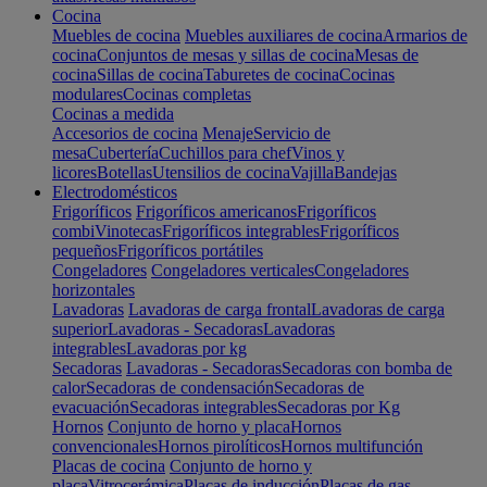
Cocina
Muebles de cocina
Muebles auxiliares de cocina
Armarios de
cocina
Conjuntos de mesas y sillas de cocina
Mesas de
cocina
Sillas de cocina
Taburetes de cocina
Cocinas
modulares
Cocinas completas
Cocinas a medida
Accesorios de cocina
Menaje
Servicio de
mesa
Cubertería
Cuchillos para chef
Vinos y
licores
Botellas
Utensilios de cocina
Vajilla
Bandejas
Electrodomésticos
Frigoríficos
Frigoríficos americanos
Frigoríficos
combi
Vinotecas
Frigoríficos integrables
Frigoríficos
pequeños
Frigoríficos portátiles
Congeladores
Congeladores verticales
Congeladores
horizontales
Lavadoras
Lavadoras de carga frontal
Lavadoras de carga
superior
Lavadoras - Secadoras
Lavadoras
integrables
Lavadoras por kg
Secadoras
Lavadoras - Secadoras
Secadoras con bomba de
calor
Secadoras de condensación
Secadoras de
evacuación
Secadoras integrables
Secadoras por Kg
Hornos
Conjunto de horno y placa
Hornos
convencionales
Hornos pirolíticos
Hornos multifunción
Placas de cocina
Conjunto de horno y
placa
Vitrocerámica
Placas de inducción
Placas de gas