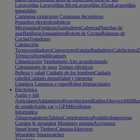
Lavavajillas
Lavavajillas 60cm
Lavavajillas 45cm
Lavavajillas
integrables
Campanas extractoras
Campanas decorativas
Pequeños electrodomésticos
Microondas
Freidoras
Aspiradores
Cafeteras
Planchas de
asar
Batidoras
Amasadores
Robots de Cocina
Balanzas de
Cocina
Tostadoras
Calefacción
Termoventiladores
Convectores
Estufas
Radiadores
Calefactores
D
Térmicos
Humidificadores
Climatización
Ventiladores
Aire acondicionado
Calentadores de agua
Termos eléctricos
Belleza y salud
Cuidado de los hombres
Cuidado
cabello
Cuidado dental
Salud y bienestar
Limpieza
Limpieza a vapor
Robot limpiacristales
Electrónica
Audio y hifi
Auriculares
Adaptadores
Reproductores
Radios
Altavoces
Hifi
Bar
de sonido
Audio car y GPS
Micrófonos
Informática
Almacenamiento
Tablets
Complementos
Portátiles
Impresoras
Gaming & streaming
Monitores gaming
Accesorios
Smart home
Timbres
Cámaras
Altavoces
Wearables
Smartwatches