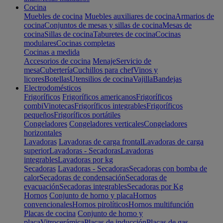
Cocina
Muebles de cocina
Muebles auxiliares de cocina
Armarios de
cocina
Conjuntos de mesas y sillas de cocina
Mesas de
cocina
Sillas de cocina
Taburetes de cocina
Cocinas
modulares
Cocinas completas
Cocinas a medida
Accesorios de cocina
Menaje
Servicio de
mesa
Cubertería
Cuchillos para chef
Vinos y
licores
Botellas
Utensilios de cocina
Vajilla
Bandejas
Electrodomésticos
Frigoríficos
Frigoríficos americanos
Frigoríficos
combi
Vinotecas
Frigoríficos integrables
Frigoríficos
pequeños
Frigoríficos portátiles
Congeladores
Congeladores verticales
Congeladores
horizontales
Lavadoras
Lavadoras de carga frontal
Lavadoras de carga
superior
Lavadoras - Secadoras
Lavadoras
integrables
Lavadoras por kg
Secadoras
Lavadoras - Secadoras
Secadoras con bomba de
calor
Secadoras de condensación
Secadoras de
evacuación
Secadoras integrables
Secadoras por Kg
Hornos
Conjunto de horno y placa
Hornos
convencionales
Hornos pirolíticos
Hornos multifunción
Placas de cocina
Conjunto de horno y
placa
Vitrocerámica
Placas de inducción
Placas de gas