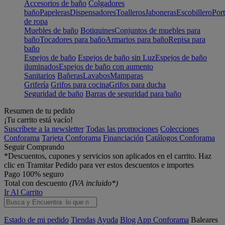
Accesorios de baño
Colgadores
baño
Papeleras
Dispensadores
Toalleros
Jaboneras
Escobillero
Port
de ropa
Muebles de baño
Botiquines
Conjuntos de muebles para
baño
Tocadores para baño
Armarios para baño
Repisa para
baño
Espejos de baño
Espejos de baño sin Luz
Espejos de baño
iluminados
Espejos de baño con aumento
Sanitarios
Bañeras
Lavabos
Mamparas
Grifería
Grifos para cocina
Grifos para ducha
Seguridad de baño
Barras de seguridad para baño
Resumen de tu pedido
¡Tu carrito está vacío!
Suscríbete a la newsletter
Todas las promociones
Colecciones
Conforama
Tarjeta Conforama
Financiación
Catálogos Conforama
Seguir Comprando
*Descuentos, cupones y servicios son aplicados en el carrito. Haz
clic en Tramitar Pedido para ver estos descuentos e importes
Pago 100% seguro
Total con descuento
(IVA incluido*)
Ir Al Carrito
Estado de mi pedido
Tiendas
Ayuda
Blog
App Conforama
Baleares