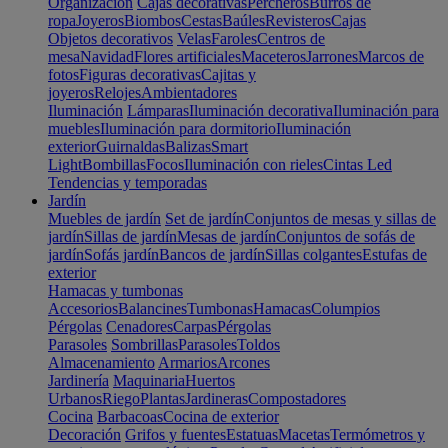
Organización
Cajas decorativas
Percheros
Burros de
ropa
Joyeros
Biombos
Cestas
Baúles
Revisteros
Cajas
Objetos decorativos
Velas
Faroles
Centros de
mesa
Navidad
Flores artificiales
Maceteros
Jarrones
Marcos de
fotos
Figuras decorativas
Cajitas y
joyeros
Relojes
Ambientadores
Iluminación
Lámparas
Iluminación decorativa
Iluminación para
muebles
Iluminación para dormitorio
Iluminación
exterior
Guirnaldas
Balizas
Smart
Light
Bombillas
Focos
Iluminación con rieles
Cintas Led
Tendencias y temporadas
Jardín
Muebles de jardín
Set de jardín
Conjuntos de mesas y sillas de
jardín
Sillas de jardín
Mesas de jardín
Conjuntos de sofás de
jardín
Sofás jardín
Bancos de jardín
Sillas colgantes
Estufas de
exterior
Hamacas y tumbonas
Accesorios
Balancines
Tumbonas
Hamacas
Columpios
Pérgolas
Cenadores
Carpas
Pérgolas
Parasoles
Sombrillas
Parasoles
Toldos
Almacenamiento
Armarios
Arcones
Jardinería
Maquinaria
Huertos
Urbanos
Riego
Plantas
Jardineras
Compostadores
Cocina
Barbacoas
Cocina de exterior
Decoración
Grifos y fuentes
Estatuas
Macetas
Termómetros y