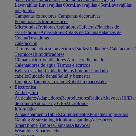
Lavavajillas
Lavavajillas 60cm
Lavavajillas 45cm
Lavavajillas
integrables
Campanas extractoras
Campanas decorativas
Pequeños electrodomésticos
Microondas
Freidoras
Aspiradores
Cafeteras
Planchas de
asar
Batidoras
Amasadores
Robots de Cocina
Balanzas de
Cocina
Tostadoras
Calefacción
Termoventiladores
Convectores
Estufas
Radiadores
Calefactores
D
Térmicos
Humidificadores
Climatización
Ventiladores
Aire acondicionado
Calentadores de agua
Termos eléctricos
Belleza y salud
Cuidado de los hombres
Cuidado
cabello
Cuidado dental
Salud y bienestar
Limpieza
Limpieza a vapor
Robot limpiacristales
Electrónica
Audio y hifi
Auriculares
Adaptadores
Reproductores
Radios
Altavoces
Hifi
Bar
de sonido
Audio car y GPS
Micrófonos
Informática
Almacenamiento
Tablets
Complementos
Portátiles
Impresoras
Gaming & streaming
Monitores gaming
Accesorios
Smart home
Timbres
Cámaras
Altavoces
Wearables
Smartwatches