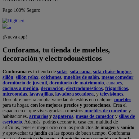
Pago 100% Seguro
¡Nueva app!
Conforama, tu tienda de muebles,
decoración y electrodomésticos
Conforama
es tu tienda de
sofás
,
sofá cama
,
sofá chaise longue
,
sillón
,
sillón relax
,
colchones
,
muebles de salón
,
mesas comedor
,
dormitorio de juvenil
,
dormitorio de matrimonio
,
canapés
,
cocinas a medida
,
decoración
,
electrodomésticos
,
frigoríficos
,
microondas
,
lavavajillas
,
lavadora secadora
, y
televisiones
.
Descubre nuestra amplia variedad de estilos en cualquier
muebles
para tu hogar,
con los mejores precios y promociones
. Crea el
espacio en el que vives gracias a nuestros
muebles de comedor
y
habitaciones,
armarios
y
zapateros
,
mesas de comedor
y
sillas de
escritorio
. Además, podrás decorar tu casa con multitud de
artículos, tener el mejor ocio con los productos de
imagen y sonido
y aprovechar tu
jardín
en las épocas de buen tiempo. Conforama
realiza el
servicio de envío a domicilio como recogida en tienda.