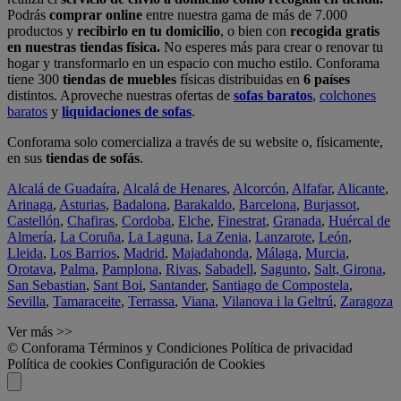
Podrás
comprar online
entre nuestra gama de más de 7.000
productos y
recibirlo en tu domicilio
, o bien con
recogida gratis
en nuestras tiendas física.
No esperes más para crear o renovar tu
hogar y transformarlo en un espacio con mucho estilo. Conforama
tiene 300
tiendas de muebles
físicas distribuidas en
6 países
distintos. Aproveche nuestras ofertas de
sofas baratos
,
colchones
baratos
y
liquidaciones de sofas
.
Conforama solo comercializa a través de su website o, físicamente,
en sus
tiendas de sofás
.
Alcalá de Guadaíra
,
Alcalá de Henares
,
Alcorcón
,
Alfafar
,
Alicante
,
Arinaga
,
Asturias
,
Badalona
,
Barakaldo
,
Barcelona
,
Burjassot
,
Castellón
,
Chafiras
,
Cordoba
,
Elche
,
Finestrat
,
Granada
,
Huércal de
Almería
,
La Coruña
,
La Laguna
,
La Zenia
,
Lanzarote
,
León
,
Lleida
,
Los Barrios
,
Madrid
,
Majadahonda
,
Málaga
,
Murcia
,
Orotava
,
Palma
,
Pamplona
,
Rivas
,
Sabadell
,
Sagunto
,
Salt, Girona
,
San Sebastian
,
Sant Boi
,
Santander
,
Santiago de Compostela
,
Sevilla
,
Tamaraceite
,
Terrassa
,
Viana
,
Vilanova i la Geltrú
,
Zaragoza
Ver más >>
© Conforama
Términos y Condiciones
Política de privacidad
Política de cookies
Configuración de Cookies