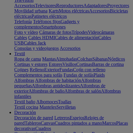
Televisión
Accesorios
Televisores
Reproductores
Adaptadores
Proyectores
Movilidad urbana
Karts
Motos eléctricas
Accesorios
Bicicletas
eléctricas
Patinetes eléctricos
Telefonía
Teléfonos fijos
Gadgets y
complementos
Smartphones
Foto y vídeo
Cámaras de fotos
Trípodes
Videocámaras
Cables
Cables HDMI
Cables de alimentación
Cables
USB
Cables Jack
Consolas y videojuegos
Accesorios
Textil
Ropa de cama
Mantas
Almohadas
Colchas
Sábanas
Nórdicos
Cortinas y estores
Estores
Visillos
Cortinas
Barras de cortina
Cojines
Relleno
Exterior
Fundas
Cojín con relleno
Complementos para sofás
Fundas de sofás
Plaids
Alfombras
Alfombras de habitación
Alfombras
pequeñas
Alfombras antideslizantes
Alfombras de
exterior
Alfombras de baño
Alfombras de salón
Alfombras
infantiles
Textil baño
Albornoces
Toallas
Textil cocina
Manteles
Servilletas
Decoración
Decoración de pared
Letreros
Espejos
Relojes de
pared
Tableros
Canvas
Cuadros pintados a mano
Marcos
Placas
decorativas
Cuadros