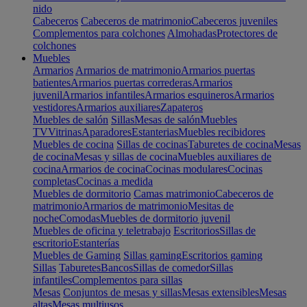
nido
Cabeceros
Cabeceros de matrimonio
Cabeceros juveniles
Complementos para colchones
Almohadas
Protectores de
colchones
Muebles
Armarios
Armarios de matrimonio
Armarios puertas
batientes
Armarios puertas correderas
Armarios
juvenil
Armarios infantiles
Armarios esquineros
Armarios
vestidores
Armarios auxiliares
Zapateros
Muebles de salón
Sillas
Mesas de salón
Muebles
TV
Vitrinas
Aparadores
Estanterias
Muebles recibidores
Muebles de cocina
Sillas de cocinas
Taburetes de cocina
Mesas
de cocina
Mesas y sillas de cocina
Muebles auxiliares de
cocina
Armarios de cocina
Cocinas modulares
Cocinas
completas
Cocinas a medida
Muebles de dormitorio
Camas matrimonio
Cabeceros de
matrimonio
Armarios de matrimonio
Mesitas de
noche
Comodas
Muebles de dormitorio juvenil
Muebles de oficina y teletrabajo
Escritorios
Sillas de
escritorio
Estanterías
Muebles de Gaming
Sillas gaming
Escritorios gaming
Sillas
Taburetes
Bancos
Sillas de comedor
Sillas
infantiles
Complementos para sillas
Mesas
Conjuntos de mesas y sillas
Mesas extensibles
Mesas
altas
Mesas multiusos