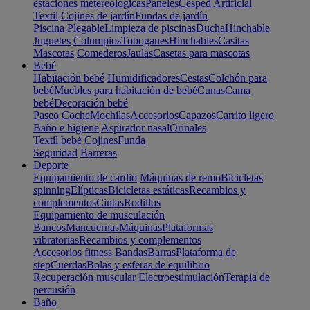
estaciones metereológicas
Paneles
Cesped Artificial
Textil
Cojines de jardín
Fundas de jardín
Piscina
Plegable
Limpieza de piscinas
Ducha
Hinchable
Juguetes
Columpios
Toboganes
Hinchables
Casitas
Mascotas
Comederos
Jaulas
Casetas para mascotas
Bebé
Habitación bebé
Humidificadores
Cestas
Colchón para
bebé
Muebles para habitación de bebé
Cunas
Cama
bebé
Decoración bebé
Paseo
Coche
Mochilas
Accesorios
Capazos
Carrito ligero
Baño e higiene
Aspirador nasal
Orinales
Textil bebé
Cojines
Funda
Seguridad
Barreras
Deporte
Equipamiento de cardio
Máquinas de remo
Bicicletas
spinning
Elípticas
Bicicletas estáticas
Recambios y
complementos
Cintas
Rodillos
Equipamiento de musculación
Bancos
Mancuernas
Máquinas
Plataformas
vibratorias
Recambios y complementos
Accesorios fitness
Bandas
Barras
Plataforma de
step
Cuerdas
Bolas y esferas de equilibrio
Recuperación muscular
Electroestimulación
Terapia de
percusión
Baño