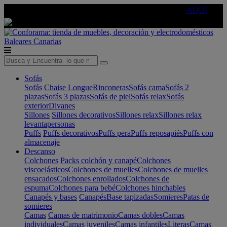
🔵Cambia tu electro con
-10% EXTRA
de descuento ☑️
AQUÍ
Baleares
Canarias
Sofás
Sofás
Chaise Longue
Rinconeras
Sofás cama
Sofás 2
plazas
Sofás 3 plazas
Sofás de piel
Sofás relax
Sofás
exterior
Divanes
Sillones
Sillones decorativos
Sillones relax
Sillones relax
levantapersonas
Puffs
Puffs decorativos
Puffs pera
Puffs reposapiés
Puffs con
almacenaje
Descanso
Colchones
Packs colchón y canapé
Colchones
viscoelásticos
Colchones de muelles
Colchones de muelles
ensacados
Colchones enrollados
Colchones de
espuma
Colchones para bebé
Colchones hinchables
Canapés y bases
Canapés
Base tapizadas
Somieres
Patas de
somieres
Camas
Camas de matrimonio
Camas dobles
Camas
individuales
Camas juveniles
Camas infantiles
Literas
Camas