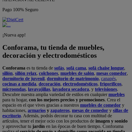
Pago 100% Seguro
¡Nueva app!
Conforama, tu tienda de muebles,
decoración y electrodomésticos
Conforama
es tu tienda de
sofás
,
sofá cama
,
sofá chaise longue
,
sillón
,
sillón relax
,
colchones
,
muebles de salón
,
mesas comedor
,
dormitorio de juvenil
,
dormitorio de matrimonio
,
canapés
,
cocinas a medida
,
decoración
,
electrodomésticos
,
frigoríficos
,
microondas
,
lavavajillas
,
lavadora secadora
, y
televisiones
.
Descubre nuestra amplia variedad de estilos en cualquier
muebles
para tu hogar,
con los mejores precios y promociones
. Crea el
espacio en el que vives gracias a nuestros
muebles de comedor
y
habitaciones,
armarios
y
zapateros
,
mesas de comedor
y
sillas de
escritorio
. Además, podrás decorar tu casa con multitud de
artículos, tener el mejor ocio con los productos de
imagen y sonido
y aprovechar tu
jardín
en las épocas de buen tiempo. Conforama
realiza el
servicio de envío a domicilio como recogida en tienda.