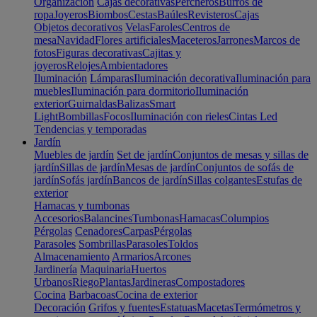
Organización
Cajas decorativas
Percheros
Burros de
ropa
Joyeros
Biombos
Cestas
Baúles
Revisteros
Cajas
Objetos decorativos
Velas
Faroles
Centros de
mesa
Navidad
Flores artificiales
Maceteros
Jarrones
Marcos de
fotos
Figuras decorativas
Cajitas y
joyeros
Relojes
Ambientadores
Iluminación
Lámparas
Iluminación decorativa
Iluminación para
muebles
Iluminación para dormitorio
Iluminación
exterior
Guirnaldas
Balizas
Smart
Light
Bombillas
Focos
Iluminación con rieles
Cintas Led
Tendencias y temporadas
Jardín
Muebles de jardín
Set de jardín
Conjuntos de mesas y sillas de
jardín
Sillas de jardín
Mesas de jardín
Conjuntos de sofás de
jardín
Sofás jardín
Bancos de jardín
Sillas colgantes
Estufas de
exterior
Hamacas y tumbonas
Accesorios
Balancines
Tumbonas
Hamacas
Columpios
Pérgolas
Cenadores
Carpas
Pérgolas
Parasoles
Sombrillas
Parasoles
Toldos
Almacenamiento
Armarios
Arcones
Jardinería
Maquinaria
Huertos
Urbanos
Riego
Plantas
Jardineras
Compostadores
Cocina
Barbacoas
Cocina de exterior
Decoración
Grifos y fuentes
Estatuas
Macetas
Termómetros y