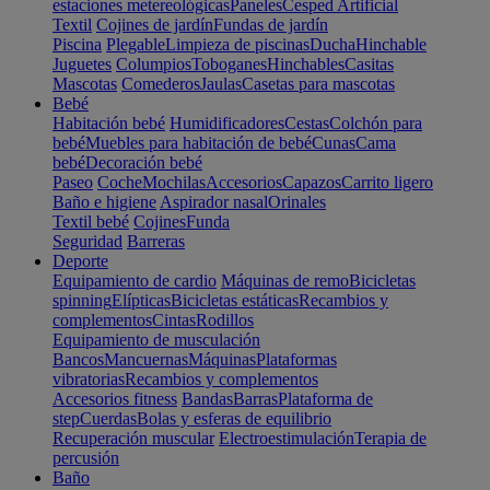
estaciones metereológicas
Paneles
Cesped Artificial
Textil
Cojines de jardín
Fundas de jardín
Piscina
Plegable
Limpieza de piscinas
Ducha
Hinchable
Juguetes
Columpios
Toboganes
Hinchables
Casitas
Mascotas
Comederos
Jaulas
Casetas para mascotas
Bebé
Habitación bebé
Humidificadores
Cestas
Colchón para
bebé
Muebles para habitación de bebé
Cunas
Cama
bebé
Decoración bebé
Paseo
Coche
Mochilas
Accesorios
Capazos
Carrito ligero
Baño e higiene
Aspirador nasal
Orinales
Textil bebé
Cojines
Funda
Seguridad
Barreras
Deporte
Equipamiento de cardio
Máquinas de remo
Bicicletas
spinning
Elípticas
Bicicletas estáticas
Recambios y
complementos
Cintas
Rodillos
Equipamiento de musculación
Bancos
Mancuernas
Máquinas
Plataformas
vibratorias
Recambios y complementos
Accesorios fitness
Bandas
Barras
Plataforma de
step
Cuerdas
Bolas y esferas de equilibrio
Recuperación muscular
Electroestimulación
Terapia de
percusión
Baño