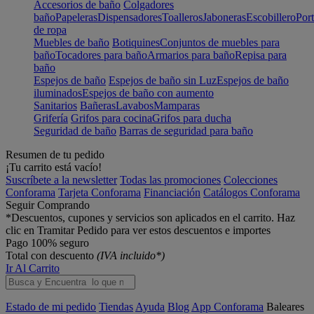
Accesorios de baño
Colgadores
baño
Papeleras
Dispensadores
Toalleros
Jaboneras
Escobillero
Port
de ropa
Muebles de baño
Botiquines
Conjuntos de muebles para
baño
Tocadores para baño
Armarios para baño
Repisa para
baño
Espejos de baño
Espejos de baño sin Luz
Espejos de baño
iluminados
Espejos de baño con aumento
Sanitarios
Bañeras
Lavabos
Mamparas
Grifería
Grifos para cocina
Grifos para ducha
Seguridad de baño
Barras de seguridad para baño
Resumen de tu pedido
¡Tu carrito está vacío!
Suscríbete a la newsletter
Todas las promociones
Colecciones
Conforama
Tarjeta Conforama
Financiación
Catálogos Conforama
Seguir Comprando
*Descuentos, cupones y servicios son aplicados en el carrito. Haz
clic en Tramitar Pedido para ver estos descuentos e importes
Pago 100% seguro
Total con descuento
(IVA incluido*)
Ir Al Carrito
Estado de mi pedido
Tiendas
Ayuda
Blog
App Conforama
Baleares