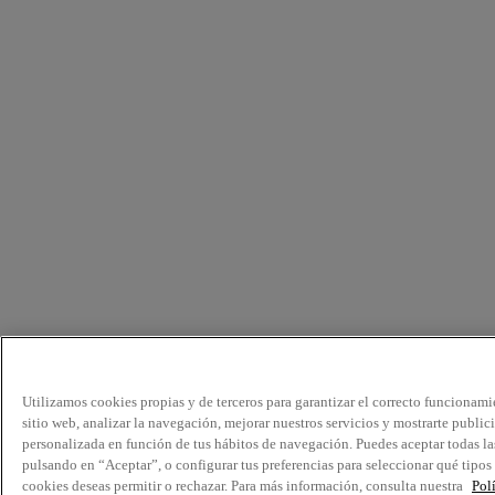
Utilizamos cookies propias y de terceros para garantizar el correcto funcionami
sitio web, analizar la navegación, mejorar nuestros servicios y mostrarte public
personalizada en función de tus hábitos de navegación. Puedes aceptar todas la
pulsando en “Aceptar”, o configurar tus preferencias para seleccionar qué tipos
cookies deseas permitir o rechazar. Para más información, consulta nuestra
Pol