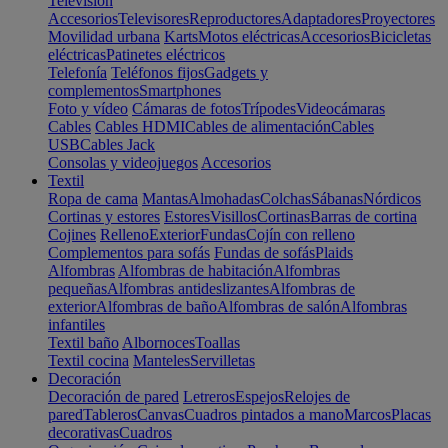
Televisión
Accesorios
Televisores
Reproductores
Adaptadores
Proyectores
Movilidad urbana
Karts
Motos eléctricas
Accesorios
Bicicletas
eléctricas
Patinetes eléctricos
Telefonía
Teléfonos fijos
Gadgets y
complementos
Smartphones
Foto y vídeo
Cámaras de fotos
Trípodes
Videocámaras
Cables
Cables HDMI
Cables de alimentación
Cables
USB
Cables Jack
Consolas y videojuegos
Accesorios
Textil
Ropa de cama
Mantas
Almohadas
Colchas
Sábanas
Nórdicos
Cortinas y estores
Estores
Visillos
Cortinas
Barras de cortina
Cojines
Relleno
Exterior
Fundas
Cojín con relleno
Complementos para sofás
Fundas de sofás
Plaids
Alfombras
Alfombras de habitación
Alfombras
pequeñas
Alfombras antideslizantes
Alfombras de
exterior
Alfombras de baño
Alfombras de salón
Alfombras
infantiles
Textil baño
Albornoces
Toallas
Textil cocina
Manteles
Servilletas
Decoración
Decoración de pared
Letreros
Espejos
Relojes de
pared
Tableros
Canvas
Cuadros pintados a mano
Marcos
Placas
decorativas
Cuadros