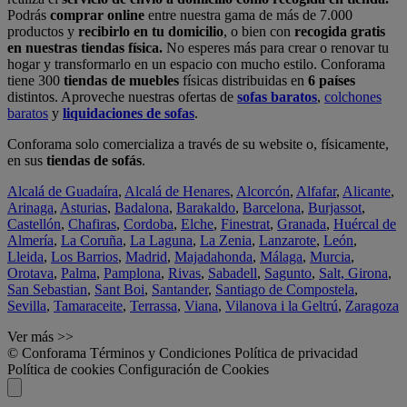
Podrás
comprar online
entre nuestra gama de más de 7.000
productos y
recibirlo en tu domicilio
, o bien con
recogida gratis
en nuestras tiendas física.
No esperes más para crear o renovar tu
hogar y transformarlo en un espacio con mucho estilo. Conforama
tiene 300
tiendas de muebles
físicas distribuidas en
6 países
distintos. Aproveche nuestras ofertas de
sofas baratos
,
colchones
baratos
y
liquidaciones de sofas
.
Conforama solo comercializa a través de su website o, físicamente,
en sus
tiendas de sofás
.
Alcalá de Guadaíra
,
Alcalá de Henares
,
Alcorcón
,
Alfafar
,
Alicante
,
Arinaga
,
Asturias
,
Badalona
,
Barakaldo
,
Barcelona
,
Burjassot
,
Castellón
,
Chafiras
,
Cordoba
,
Elche
,
Finestrat
,
Granada
,
Huércal de
Almería
,
La Coruña
,
La Laguna
,
La Zenia
,
Lanzarote
,
León
,
Lleida
,
Los Barrios
,
Madrid
,
Majadahonda
,
Málaga
,
Murcia
,
Orotava
,
Palma
,
Pamplona
,
Rivas
,
Sabadell
,
Sagunto
,
Salt, Girona
,
San Sebastian
,
Sant Boi
,
Santander
,
Santiago de Compostela
,
Sevilla
,
Tamaraceite
,
Terrassa
,
Viana
,
Vilanova i la Geltrú
,
Zaragoza
Ver más >>
© Conforama
Términos y Condiciones
Política de privacidad
Política de cookies
Configuración de Cookies