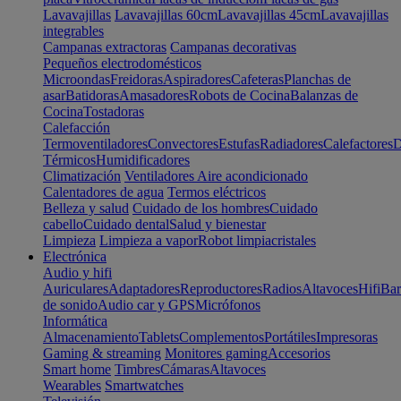
Lavavajillas
Lavavajillas 60cm
Lavavajillas 45cm
Lavavajillas
integrables
Campanas extractoras
Campanas decorativas
Pequeños electrodomésticos
Microondas
Freidoras
Aspiradores
Cafeteras
Planchas de
asar
Batidoras
Amasadores
Robots de Cocina
Balanzas de
Cocina
Tostadoras
Calefacción
Termoventiladores
Convectores
Estufas
Radiadores
Calefactores
D
Térmicos
Humidificadores
Climatización
Ventiladores
Aire acondicionado
Calentadores de agua
Termos eléctricos
Belleza y salud
Cuidado de los hombres
Cuidado
cabello
Cuidado dental
Salud y bienestar
Limpieza
Limpieza a vapor
Robot limpiacristales
Electrónica
Audio y hifi
Auriculares
Adaptadores
Reproductores
Radios
Altavoces
Hifi
Bar
de sonido
Audio car y GPS
Micrófonos
Informática
Almacenamiento
Tablets
Complementos
Portátiles
Impresoras
Gaming & streaming
Monitores gaming
Accesorios
Smart home
Timbres
Cámaras
Altavoces
Wearables
Smartwatches