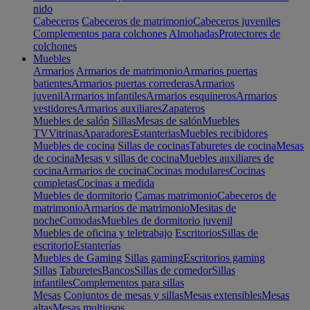
nido
Cabeceros
Cabeceros de matrimonio
Cabeceros juveniles
Complementos para colchones
Almohadas
Protectores de
colchones
Muebles
Armarios
Armarios de matrimonio
Armarios puertas
batientes
Armarios puertas correderas
Armarios
juvenil
Armarios infantiles
Armarios esquineros
Armarios
vestidores
Armarios auxiliares
Zapateros
Muebles de salón
Sillas
Mesas de salón
Muebles
TV
Vitrinas
Aparadores
Estanterias
Muebles recibidores
Muebles de cocina
Sillas de cocinas
Taburetes de cocina
Mesas
de cocina
Mesas y sillas de cocina
Muebles auxiliares de
cocina
Armarios de cocina
Cocinas modulares
Cocinas
completas
Cocinas a medida
Muebles de dormitorio
Camas matrimonio
Cabeceros de
matrimonio
Armarios de matrimonio
Mesitas de
noche
Comodas
Muebles de dormitorio juvenil
Muebles de oficina y teletrabajo
Escritorios
Sillas de
escritorio
Estanterías
Muebles de Gaming
Sillas gaming
Escritorios gaming
Sillas
Taburetes
Bancos
Sillas de comedor
Sillas
infantiles
Complementos para sillas
Mesas
Conjuntos de mesas y sillas
Mesas extensibles
Mesas
altas
Mesas multiusos