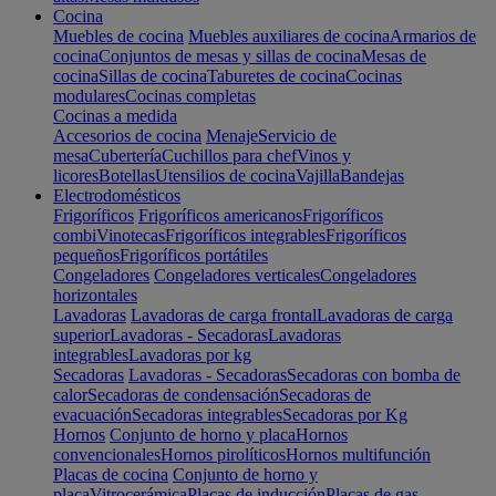
Cocina
Muebles de cocina
Muebles auxiliares de cocina
Armarios de
cocina
Conjuntos de mesas y sillas de cocina
Mesas de
cocina
Sillas de cocina
Taburetes de cocina
Cocinas
modulares
Cocinas completas
Cocinas a medida
Accesorios de cocina
Menaje
Servicio de
mesa
Cubertería
Cuchillos para chef
Vinos y
licores
Botellas
Utensilios de cocina
Vajilla
Bandejas
Electrodomésticos
Frigoríficos
Frigoríficos americanos
Frigoríficos
combi
Vinotecas
Frigoríficos integrables
Frigoríficos
pequeños
Frigoríficos portátiles
Congeladores
Congeladores verticales
Congeladores
horizontales
Lavadoras
Lavadoras de carga frontal
Lavadoras de carga
superior
Lavadoras - Secadoras
Lavadoras
integrables
Lavadoras por kg
Secadoras
Lavadoras - Secadoras
Secadoras con bomba de
calor
Secadoras de condensación
Secadoras de
evacuación
Secadoras integrables
Secadoras por Kg
Hornos
Conjunto de horno y placa
Hornos
convencionales
Hornos pirolíticos
Hornos multifunción
Placas de cocina
Conjunto de horno y
placa
Vitrocerámica
Placas de inducción
Placas de gas