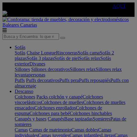
🔵Cambia tu electro con
-10% EXTRA
de descuento ☑️
AQUÍ
Baleares
Canarias
Sofás
Sofás
Chaise Longue
Rinconeras
Sofás cama
Sofás 2
plazas
Sofás 3 plazas
Sofás de piel
Sofás relax
Sofás
exterior
Divanes
Sillones
Sillones decorativos
Sillones relax
Sillones relax
levantapersonas
Puffs
Puffs decorativos
Puffs pera
Puffs reposapiés
Puffs con
almacenaje
Descanso
Colchones
Packs colchón y canapé
Colchones
viscoelásticos
Colchones de muelles
Colchones de muelles
ensacados
Colchones enrollados
Colchones de
espuma
Colchones para bebé
Colchones hinchables
Canapés y bases
Canapés
Base tapizadas
Somieres
Patas de
somieres
Camas
Camas de matrimonio
Camas dobles
Camas
individuales
Camas juveniles
Camas infantiles
Literas
Camas