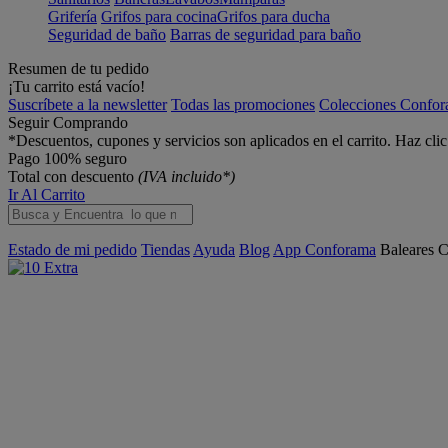
Grifería
Grifos para cocina
Grifos para ducha
Seguridad de baño
Barras de seguridad para baño
Resumen de tu pedido
¡Tu carrito está vacío!
Suscríbete a la newsletter
Todas las promociones
Colecciones Confo
Seguir Comprando
*Descuentos, cupones y servicios son aplicados en el carrito. Haz cli
Pago 100% seguro
Total con descuento
(IVA incluido*)
Ir Al Carrito
Estado de mi pedido
Tiendas
Ayuda
Blog
App Conforama
Baleares
C