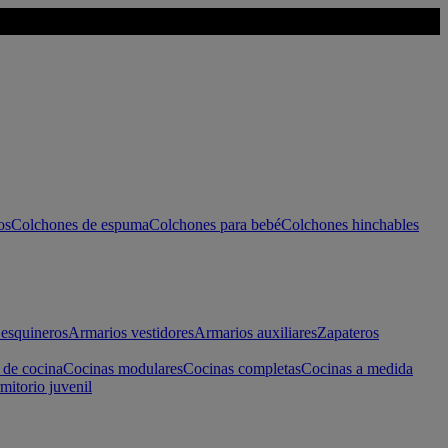
os
Colchones de espuma
Colchones para bebé
Colchones hinchables
esquineros
Armarios vestidores
Armarios auxiliares
Zapateros
 de cocina
Cocinas modulares
Cocinas completas
Cocinas a medida
mitorio juvenil