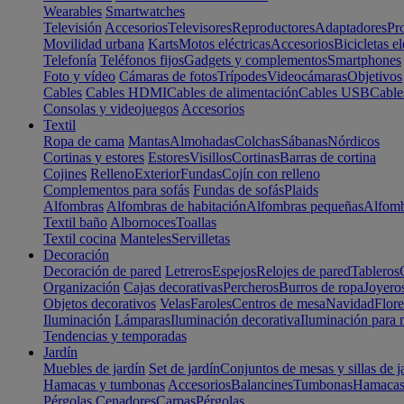
Wearables
Smartwatches
Televisión
Accesorios
Televisores
Reproductores
Adaptadores
Pr
Movilidad urbana
Karts
Motos eléctricas
Accesorios
Bicicletas el
Telefonía
Teléfonos fijos
Gadgets y complementos
Smartphones
Foto y vídeo
Cámaras de fotos
Trípodes
Videocámaras
Objetivos
Cables
Cables HDMI
Cables de alimentación
Cables USB
Cable
Consolas y videojuegos
Accesorios
Textil
Ropa de cama
Mantas
Almohadas
Colchas
Sábanas
Nórdicos
Cortinas y estores
Estores
Visillos
Cortinas
Barras de cortina
Cojines
Relleno
Exterior
Fundas
Cojín con relleno
Complementos para sofás
Fundas de sofás
Plaids
Alfombras
Alfombras de habitación
Alfombras pequeñas
Alfomb
Textil baño
Albornoces
Toallas
Textil cocina
Manteles
Servilletas
Decoración
Decoración de pared
Letreros
Espejos
Relojes de pared
Tableros
Organización
Cajas decorativas
Percheros
Burros de ropa
Joyero
Objetos decorativos
Velas
Faroles
Centros de mesa
Navidad
Flore
Iluminación
Lámparas
Iluminación decorativa
Iluminación para 
Tendencias y temporadas
Jardín
Muebles de jardín
Set de jardín
Conjuntos de mesas y sillas de j
Hamacas y tumbonas
Accesorios
Balancines
Tumbonas
Hamaca
Pérgolas
Cenadores
Carpas
Pérgolas