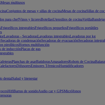
s
Mesas multiusos
cina
Conjuntos de mesas y sillas de cocina
Mesas de cocina
Sillas de coc
los para chef
Vinos y licores
Botellas
Utensilios de cocina
Vajilla
Bandeja
s
Frigoríficos integrables
Frigoríficos pequeños
Frigoríficos portátiles
es
ior
Lavadoras - Secadoras
Lavadoras integrables
Lavadoras por kg
r
Secadoras de condensación
Secadoras de evacuación
Secadoras integra
s pirolíticos
Hornos multifunción
s de inducción
Placas de gas
ntegrables
afeteras
Planchas de asar
Batidoras
Amasadores
Robots de Cocina
Balanz
alefactores
Difusores
Emisores Térmicos
Humidificadores
o dental
Salud y bienestar
voces
Hifi
Barras de sonido
Audio car y GPS
Micrófonos
presoras