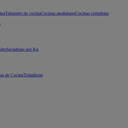
ina
Taburetes de cocina
Cocinas modulares
Cocinas completas
s
bles
Secadoras por Kg
as de Cocina
Tostadoras