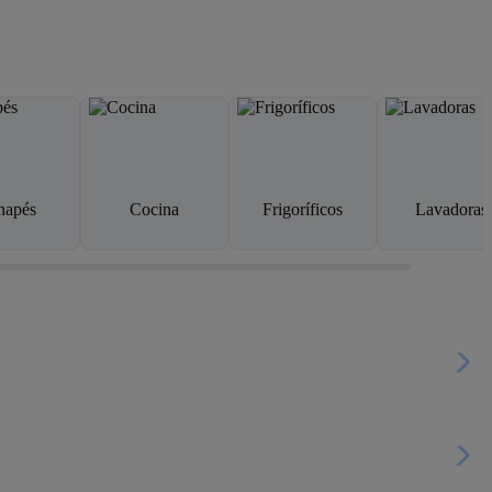
napés
Cocina
Frigoríficos
Lavadoras