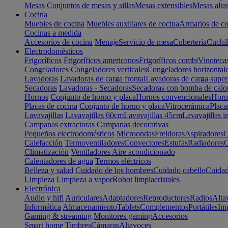
Mesas
Conjuntos de mesas y sillas
Mesas extensibles
Mesas alta
Cocina
Muebles de cocina
Muebles auxiliares de cocina
Armarios de co
Cocinas a medida
Accesorios de cocina
Menaje
Servicio de mesa
Cubertería
Cuchil
Electrodomésticos
Frigoríficos
Frigoríficos americanos
Frigoríficos combi
Vinoteca
Congeladores
Congeladores verticales
Congeladores horizontal
Lavadoras
Lavadoras de carga frontal
Lavadoras de carga super
Secadoras
Lavadoras - Secadoras
Secadoras con bomba de calo
Hornos
Conjunto de horno y placa
Hornos convencionales
Horno
Placas de cocina
Conjunto de horno y placa
Vitrocerámica
Placa
Lavavajillas
Lavavajillas 60cm
Lavavajillas 45cm
Lavavajillas i
Campanas extractoras
Campanas decorativas
Pequeños electrodomésticos
Microondas
Freidoras
Aspiradores
C
Calefacción
Termoventiladores
Convectores
Estufas
Radiadores
C
Climatización
Ventiladores
Aire acondicionado
Calentadores de agua
Termos eléctricos
Belleza y salud
Cuidado de los hombres
Cuidado cabello
Cuidad
Limpieza
Limpieza a vapor
Robot limpiacristales
Electrónica
Audio y hifi
Auriculares
Adaptadores
Reproductores
Radios
Alta
Informática
Almacenamiento
Tablets
Complementos
Portátiles
Im
Gaming & streaming
Monitores gaming
Accesorios
Smart home
Timbres
Cámaras
Altavoces