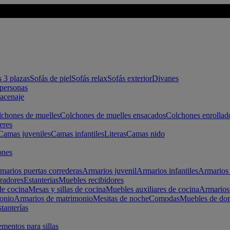
s 3 plazas
Sofás de piel
Sofás relax
Sofás exterior
Divanes
apersonas
macenaje
chones de muelles
Colchones de muelles ensacados
Colchones enrollad
eres
Camas juveniles
Camas infantiles
Literas
Camas nido
ones
marios puertas correderas
Armarios juvenil
Armarios infantiles
Armarios 
radores
Estanterias
Muebles recibidores
e cocina
Mesas y sillas de cocina
Muebles auxiliares de cocina
Armarios
onio
Armarios de matrimonio
Mesitas de noche
Comodas
Muebles de dor
tanterías
entos para sillas