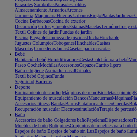
Parasoles
Sombrillas
Parasoles
Toldos
Almacenamiento
Armarios
Arcones
Jardinería
Maquinaria
Huertos Urbanos
Riego
Plantas
Jardineras
C
Cocina
Barbacoas
Cocina de exterior
Decoración
Grifos y fuentes
Estatuas
Macetas
Termómetros y est
Textil
Cojines de jardín
Fundas de jardín
Piscina
Plegable
Limpieza de piscinas
Ducha
Hinchable
Juguetes
Columpios
Toboganes
Hinchables
Casitas
Mascotas
Comederos
Jaulas
Casetas para mascotas
Bebé
Habitación bebé
Humidificadores
Cestas
Colchón para bebé
Mueb
Paseo
Coche
Mochilas
Accesorios
Capazos
Carrito ligero
Baño e higiene
Aspirador nasal
Orinales
Textil bebé
Cojines
Funda
Seguridad
Barreras
Deporte
Equipamiento de cardio
Máquinas de remo
Bicicletas spinning
E
Equipamiento de musculación
Bancos
Mancuernas
Máquinas
Pla
Accesorios fitness
Bandas
Barras
Plataforma de step
Cuerdas
Bola
Recuperación muscular
Electroestimulación
Terapia de percusi
Baño
Accesorios de baño
Colgadores baño
Papeleras
Dispensadores
To
Muebles de baño
Botiquines
Conjuntos de muebles para baño
To
Espejos de baño
Espejos de baño sin Luz
Espejos de baño ilum
Sanitarios
Bañeras
Lavabos
Mamparas