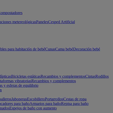
ompostadores
aciones metereológicas
Paneles
Cesped Artificial
les para habitación de bebé
Cunas
Cama bebé
Decoración bebé
lípticas
Bicicletas estáticas
Recambios y complementos
Cintas
Rodillos
taformas vibratorias
Recambios y complementos
s y esferas de equilibrio
ón
alleros
Jaboneras
Escobillero
Portarrollos
Cestas de ropa
cadores para baño
Armarios para baño
Repisa para baño
inados
Espejos de baño con aumento