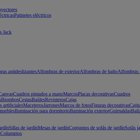
oyectores
éctricas
Patinetes eléctricos
s Jack
ras antideslizantes
Alfombras de exterior
Alfombras de baño
Alfombras 
Canvas
Cuadros pintados a mano
Marcos
Placas decorativas
Cuadros
s
Biombos
Cestas
Baúles
Revisteros
Cajas
s artificiales
Maceteros
Jarrones
Marcos de fotos
Figuras decorativas
Cajit
muebles
Iluminación para dormitorio
Iluminación exterior
Guirnaldas
Bali
ardín
Sillas de jardín
Mesas de jardín
Conjuntos de sofás de jardín
Sofás j
s
Columpios