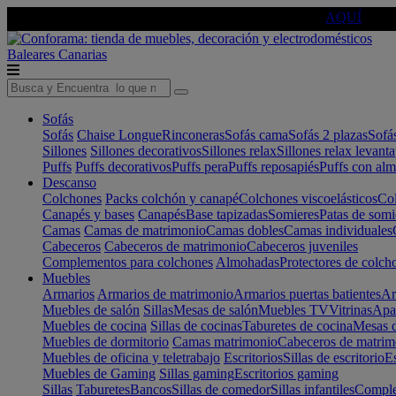
🔵Cambia tu electro con
-10% EXTRA
de descuento ☑️
AQUÍ
Baleares
Canarias
Sofás
Sofás
Chaise Longue
Rinconeras
Sofás cama
Sofás 2 plazas
Sofá
Sillones
Sillones decorativos
Sillones relax
Sillones relax levant
Puffs
Puffs decorativos
Puffs pera
Puffs reposapiés
Puffs con al
Descanso
Colchones
Packs colchón y canapé
Colchones viscoelásticos
Col
Canapés y bases
Canapés
Base tapizadas
Somieres
Patas de somi
Camas
Camas de matrimonio
Camas dobles
Camas individuales
Cabeceros
Cabeceros de matrimonio
Cabeceros juveniles
Complementos para colchones
Almohadas
Protectores de colch
Muebles
Armarios
Armarios de matrimonio
Armarios puertas batientes
Ar
Muebles de salón
Sillas
Mesas de salón
Muebles TV
Vitrinas
Apa
Muebles de cocina
Sillas de cocinas
Taburetes de cocina
Mesas d
Muebles de dormitorio
Camas matrimonio
Cabeceros de matrim
Muebles de oficina y teletrabajo
Escritorios
Sillas de escritorio
Es
Muebles de Gaming
Sillas gaming
Escritorios gaming
Sillas
Taburetes
Bancos
Sillas de comedor
Sillas infantiles
Complem