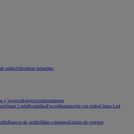
de salón
Alfombras infantiles
as y joyeros
Relojes
Ambientadores
zas
Smart Light
Bombillas
Focos
Iluminación con rieles
Cintas Led
ardín
Bancos de jardín
Sillas colgantes
Estufas de exterior