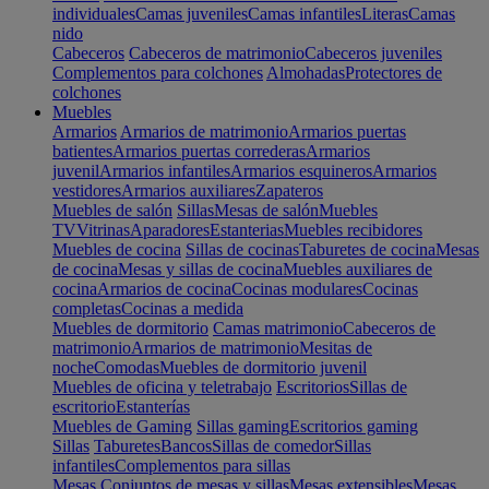
individuales
Camas juveniles
Camas infantiles
Literas
Camas
nido
Cabeceros
Cabeceros de matrimonio
Cabeceros juveniles
Complementos para colchones
Almohadas
Protectores de
colchones
Muebles
Armarios
Armarios de matrimonio
Armarios puertas
batientes
Armarios puertas correderas
Armarios
juvenil
Armarios infantiles
Armarios esquineros
Armarios
vestidores
Armarios auxiliares
Zapateros
Muebles de salón
Sillas
Mesas de salón
Muebles
TV
Vitrinas
Aparadores
Estanterias
Muebles recibidores
Muebles de cocina
Sillas de cocinas
Taburetes de cocina
Mesas
de cocina
Mesas y sillas de cocina
Muebles auxiliares de
cocina
Armarios de cocina
Cocinas modulares
Cocinas
completas
Cocinas a medida
Muebles de dormitorio
Camas matrimonio
Cabeceros de
matrimonio
Armarios de matrimonio
Mesitas de
noche
Comodas
Muebles de dormitorio juvenil
Muebles de oficina y teletrabajo
Escritorios
Sillas de
escritorio
Estanterías
Muebles de Gaming
Sillas gaming
Escritorios gaming
Sillas
Taburetes
Bancos
Sillas de comedor
Sillas
infantiles
Complementos para sillas
Mesas
Conjuntos de mesas y sillas
Mesas extensibles
Mesas