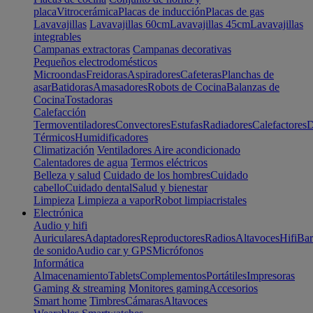
placa
Vitrocerámica
Placas de inducción
Placas de gas
Lavavajillas
Lavavajillas 60cm
Lavavajillas 45cm
Lavavajillas
integrables
Campanas extractoras
Campanas decorativas
Pequeños electrodomésticos
Microondas
Freidoras
Aspiradores
Cafeteras
Planchas de
asar
Batidoras
Amasadores
Robots de Cocina
Balanzas de
Cocina
Tostadoras
Calefacción
Termoventiladores
Convectores
Estufas
Radiadores
Calefactores
D
Térmicos
Humidificadores
Climatización
Ventiladores
Aire acondicionado
Calentadores de agua
Termos eléctricos
Belleza y salud
Cuidado de los hombres
Cuidado
cabello
Cuidado dental
Salud y bienestar
Limpieza
Limpieza a vapor
Robot limpiacristales
Electrónica
Audio y hifi
Auriculares
Adaptadores
Reproductores
Radios
Altavoces
Hifi
Bar
de sonido
Audio car y GPS
Micrófonos
Informática
Almacenamiento
Tablets
Complementos
Portátiles
Impresoras
Gaming & streaming
Monitores gaming
Accesorios
Smart home
Timbres
Cámaras
Altavoces