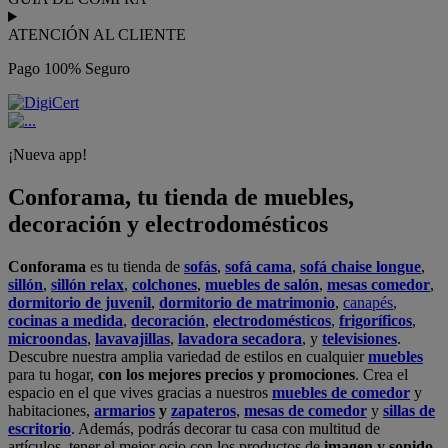
ATENCIÓN AL CLIENTE
Pago 100% Seguro
¡Nueva app!
Conforama, tu tienda de muebles,
decoración y electrodomésticos
Conforama
es tu tienda de
sofás
,
sofá cama
,
sofá chaise longue
,
sillón
,
sillón relax
,
colchones
,
muebles de salón
,
mesas comedor
,
dormitorio de juvenil
,
dormitorio de matrimonio
,
canapés
,
cocinas a medida
,
decoración
,
electrodomésticos
,
frigoríficos
,
microondas
,
lavavajillas
,
lavadora secadora
, y
televisiones
.
Descubre nuestra amplia variedad de estilos en cualquier
muebles
para tu hogar,
con los mejores precios y promociones
. Crea el
espacio en el que vives gracias a nuestros
muebles de comedor
y
habitaciones,
armarios
y
zapateros
,
mesas de comedor
y
sillas de
escritorio
. Además, podrás decorar tu casa con multitud de
artículos, tener el mejor ocio con los productos de
imagen y sonido