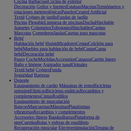
Cocina
Barbacoas
Cocina de exterior
Decoración
Grifos y fuentes
Estatuas
Macetas
Termómetros y
estaciones metereológicas
Paneles
Cesped Artificial
Textil
Cojines de jardín
Fundas de jardín
Piscina
Plegable
Limpieza de piscinas
Ducha
Hinchable
Juguetes
Columpios
Toboganes
Hinchables
Casitas
Mascotas
Comederos
Jaulas
Casetas para mascotas
Bebé
Habitación bebé
Humidificadores
Cestas
Colchón para
bebé
Muebles para habitación de bebé
Cunas
Cama
bebé
Decoración bebé
Paseo
Coche
Mochilas
Accesorios
Capazos
Carrito ligero
Baño e higiene
Aspirador nasal
Orinales
Textil bebé
Cojines
Funda
Seguridad
Barreras
Deporte
Equipamiento de cardio
Máquinas de remo
Bicicletas
spinning
Elípticas
Bicicletas estáticas
Recambios y
complementos
Cintas
Rodillos
Equipamiento de musculación
Bancos
Mancuernas
Máquinas
Plataformas
vibratorias
Recambios y complementos
Accesorios fitness
Bandas
Barras
Plataforma de
step
Cuerdas
Bolas y esferas de equilibrio
Recuperación muscular
Electroestimulación
Terapia de