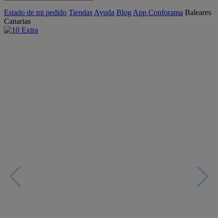
Estado de mi pedido
Tiendas
Ayuda
Blog
App Conforama
Baleares
Canarias