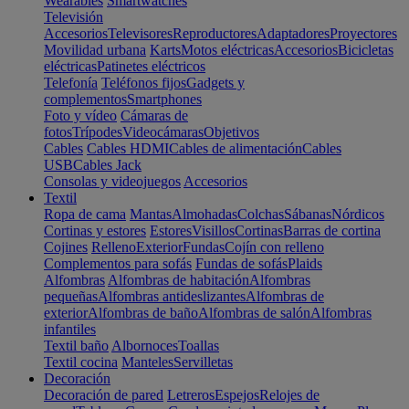
Wearables
Smartwatches
Televisión
Accesorios
Televisores
Reproductores
Adaptadores
Proyectores
Movilidad urbana
Karts
Motos eléctricas
Accesorios
Bicicletas
eléctricas
Patinetes eléctricos
Telefonía
Teléfonos fijos
Gadgets y
complementos
Smartphones
Foto y vídeo
Cámaras de
fotos
Trípodes
Videocámaras
Objetivos
Cables
Cables HDMI
Cables de alimentación
Cables
USB
Cables Jack
Consolas y videojuegos
Accesorios
Textil
Ropa de cama
Mantas
Almohadas
Colchas
Sábanas
Nórdicos
Cortinas y estores
Estores
Visillos
Cortinas
Barras de cortina
Cojines
Relleno
Exterior
Fundas
Cojín con relleno
Complementos para sofás
Fundas de sofás
Plaids
Alfombras
Alfombras de habitación
Alfombras
pequeñas
Alfombras antideslizantes
Alfombras de
exterior
Alfombras de baño
Alfombras de salón
Alfombras
infantiles
Textil baño
Albornoces
Toallas
Textil cocina
Manteles
Servilletas
Decoración
Decoración de pared
Letreros
Espejos
Relojes de