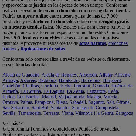
y aprovechar tu
jardín
en las épocas de buen tiempo. Conforama
realiza el
servicio de envío a domicilio como recogida en tienda.
Podrás
comprar online
entre nuestra gama de más de 7.000
productos y
recibirlo en tu domicilio
, o bien con
recogida gratis
en nuestras tiendas física.
No esperes más para crear o renovar tu
hogar y transformarlo en un espacio con mucho estilo. Conforama
tiene 300
tiendas de muebles
físicas distribuidas en
6 países
distintos. Aproveche nuestras ofertas de
sofas baratos
,
colchones
baratos
y
liquidaciones de sofas
.
Conforama solo comercializa a través de su website o, físicamente,
en sus
tiendas de sofás
.
Alcalá de Guadaíra
,
Alcalá de Henares
,
Alcorcón
,
Alfafar
,
Alicante
,
Arinaga
,
Asturias
,
Badalona
,
Barakaldo
,
Barcelona
,
Burjassot
,
Castellón
,
Chafiras
,
Cordoba
,
Elche
,
Finestrat
,
Granada
,
Huércal de
Almería
,
La Coruña
,
La Laguna
,
La Zenia
,
Lanzarote
,
León
,
Lleida
,
Los Barrios
,
Madrid
,
Majadahonda
,
Málaga
,
Murcia
,
Orotava
,
Palma
,
Pamplona
,
Rivas
,
Sabadell
,
Sagunto
,
Salt, Girona
,
San Sebastian
,
Sant Boi
,
Santander
,
Santiago de Compostela
,
Sevilla
,
Tamaraceite
,
Terrassa
,
Viana
,
Vilanova i la Geltrú
,
Zaragoza
Ver más >>
© Conforama
Términos y Condiciones
Política de privacidad
Política de cookies
Configuración de Cookies