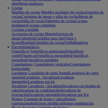
altas
Mesas multiusos
Cocina
Muebles de cocina
Muebles auxiliares de cocina
Armarios de
cocina
Conjuntos de mesas y sillas de cocina
Mesas de
cocina
Sillas de cocina
Taburetes de cocina
Cocinas
modulares
Cocinas completas
Cocinas a medida
Accesorios de cocina
Menaje
Servicio de
mesa
Cubertería
Cuchillos para chef
Vinos y
licores
Botellas
Utensilios de cocina
Vajilla
Bandejas
Electrodomésticos
Frigoríficos
Frigoríficos americanos
Frigoríficos
combi
Vinotecas
Frigoríficos integrables
Frigoríficos
pequeños
Frigoríficos portátiles
Congeladores
Congeladores verticales
Congeladores
horizontales
Lavadoras
Lavadoras de carga frontal
Lavadoras de carga
superior
Lavadoras - Secadoras
Lavadoras
integrables
Lavadoras por kg
Secadoras
Lavadoras - Secadoras
Secadoras con bomba de
calor
Secadoras de condensación
Secadoras de
evacuación
Secadoras integrables
Secadoras por Kg
Hornos
Conjunto de horno y placa
Hornos
convencionales
Hornos pirolíticos
Hornos multifunción
Placas de cocina
Conjunto de horno y