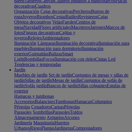
pared
Tableros
Canvas
Cuadros pintados a mano
Marcos
Placas
decorativas
Cuadros
Organización
Cajas decorativas
Percheros
Burros de
ropa
Joyeros
Biombos
Cestas
Baúles
Revisteros
Cajas
Objetos decorativos
Velas
Faroles
Centros de
mesa
Navidad
Flores artificiales
Maceteros
Jarrones
Marcos de
fotos
Figuras decorativas
Cajitas y
joyeros
Relojes
Ambientadores
Iluminación
Lámparas
Iluminación decorativa
Iluminación para
muebles
Iluminación para dormitorio
Iluminación
exterior
Guirnaldas
Balizas
Smart
Light
Bombillas
Focos
Iluminación con rieles
Cintas Led
Tendencias y temporadas
Jardín
Muebles de jardín
Set de jardín
Conjuntos de mesas y sillas de
jardín
Sillas de jardín
Mesas de jardín
Conjuntos de sofás de
jardín
Sofás jardín
Bancos de jardín
Sillas colgantes
Estufas de
exterior
Hamacas y tumbonas
Accesorios
Balancines
Tumbonas
Hamacas
Columpios
Pérgolas
Cenadores
Carpas
Pérgolas
Parasoles
Sombrillas
Parasoles
Toldos
Almacenamiento
Armarios
Arcones
Jardinería
Maquinaria
Huertos
Urbanos
Riego
Plantas
Jardineras
Compostadores