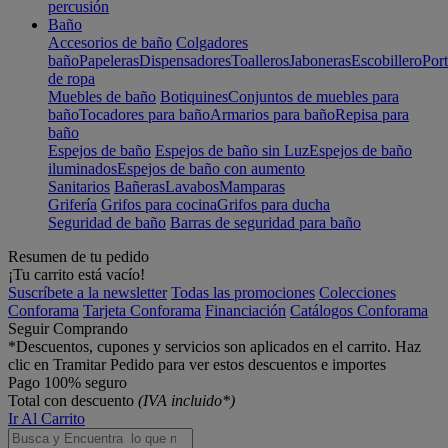
percusión
Baño
Accesorios de baño
Colgadores
baño
Papeleras
Dispensadores
Toalleros
Jaboneras
Escobillero
Port
de ropa
Muebles de baño
Botiquines
Conjuntos de muebles para
baño
Tocadores para baño
Armarios para baño
Repisa para
baño
Espejos de baño
Espejos de baño sin Luz
Espejos de baño
iluminados
Espejos de baño con aumento
Sanitarios
Bañeras
Lavabos
Mamparas
Grifería
Grifos para cocina
Grifos para ducha
Seguridad de baño
Barras de seguridad para baño
Resumen de tu pedido
¡Tu carrito está vacío!
Suscríbete a la newsletter
Todas las promociones
Colecciones
Conforama
Tarjeta Conforama
Financiación
Catálogos Conforama
Seguir Comprando
*Descuentos, cupones y servicios son aplicados en el carrito. Haz
clic en Tramitar Pedido para ver estos descuentos e importes
Pago 100% seguro
Total con descuento
(IVA incluido*)
Ir Al Carrito