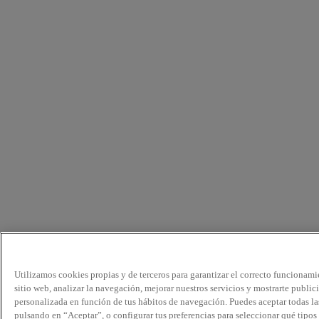
Utilizamos cookies propias y de terceros para garantizar el correcto funcionami
sitio web, analizar la navegación, mejorar nuestros servicios y mostrarte public
personalizada en función de tus hábitos de navegación. Puedes aceptar todas la
pulsando en “Aceptar”, o configurar tus preferencias para seleccionar qué tipos