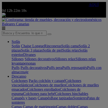
🔵Cambia tu electro con
-10% EXTRA
de descuento ☑️
AQUÍ
0d
12h
22m
18s
Baleares
Canarias
Sofás
Sofás
Chaise Longue
Rinconeras
Sofás cama
Sofás 2
plazas
Sofás 3 plazas
Sofás de piel
Sofás relax
Sofás
exterior
Divanes
Sillones
Sillones decorativos
Sillones relax
Sillones relax
levantapersonas
Puffs
Puffs decorativos
Puffs pera
Puffs reposapiés
Puffs con
almacenaje
Descanso
Colchones
Packs colchón y canapé
Colchones
viscoelásticos
Colchones de muelles
Colchones de muelles
ensacados
Colchones enrollados
Colchones de
espuma
Colchones para bebé
Colchones hinchables
Canapés y bases
Canapés
Base tapizadas
Somieres
Patas de
somieres
Camas
Camas de matrimonio
Camas dobles
Camas