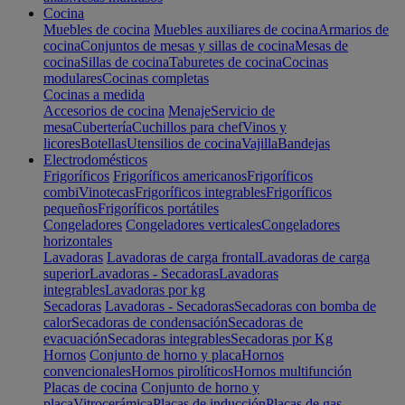
Cocina
Muebles de cocina
Muebles auxiliares de cocina
Armarios de
cocina
Conjuntos de mesas y sillas de cocina
Mesas de
cocina
Sillas de cocina
Taburetes de cocina
Cocinas
modulares
Cocinas completas
Cocinas a medida
Accesorios de cocina
Menaje
Servicio de
mesa
Cubertería
Cuchillos para chef
Vinos y
licores
Botellas
Utensilios de cocina
Vajilla
Bandejas
Electrodomésticos
Frigoríficos
Frigoríficos americanos
Frigoríficos
combi
Vinotecas
Frigoríficos integrables
Frigoríficos
pequeños
Frigoríficos portátiles
Congeladores
Congeladores verticales
Congeladores
horizontales
Lavadoras
Lavadoras de carga frontal
Lavadoras de carga
superior
Lavadoras - Secadoras
Lavadoras
integrables
Lavadoras por kg
Secadoras
Lavadoras - Secadoras
Secadoras con bomba de
calor
Secadoras de condensación
Secadoras de
evacuación
Secadoras integrables
Secadoras por Kg
Hornos
Conjunto de horno y placa
Hornos
convencionales
Hornos pirolíticos
Hornos multifunción
Placas de cocina
Conjunto de horno y
placa
Vitrocerámica
Placas de inducción
Placas de gas