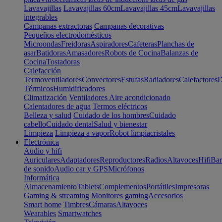
Lavavajillas
Lavavajillas 60cm
Lavavajillas 45cm
Lavavajillas
integrables
Campanas extractoras
Campanas decorativas
Pequeños electrodomésticos
Microondas
Freidoras
Aspiradores
Cafeteras
Planchas de
asar
Batidoras
Amasadores
Robots de Cocina
Balanzas de
Cocina
Tostadoras
Calefacción
Termoventiladores
Convectores
Estufas
Radiadores
Calefactores
D
Térmicos
Humidificadores
Climatización
Ventiladores
Aire acondicionado
Calentadores de agua
Termos eléctricos
Belleza y salud
Cuidado de los hombres
Cuidado
cabello
Cuidado dental
Salud y bienestar
Limpieza
Limpieza a vapor
Robot limpiacristales
Electrónica
Audio y hifi
Auriculares
Adaptadores
Reproductores
Radios
Altavoces
Hifi
Bar
de sonido
Audio car y GPS
Micrófonos
Informática
Almacenamiento
Tablets
Complementos
Portátiles
Impresoras
Gaming & streaming
Monitores gaming
Accesorios
Smart home
Timbres
Cámaras
Altavoces
Wearables
Smartwatches