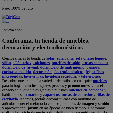
Pago 100% Seguro
¡Nueva app!
Conforama, tu tienda de muebles,
decoración y electrodomésticos
Conforama
es tu tienda de
sofás
,
sofá cama
,
sofá chaise longue
,
sillón
,
sillón relax
,
colchones
,
muebles de salón
,
mesas comedor
,
dormitorio de juvenil
,
dormitorio de matrimonio
,
canapés
,
cocinas a medida
,
decoración
,
electrodomésticos
,
frigoríficos
,
microondas
,
lavavajillas
,
lavadora secadora
, y
televisiones
.
Descubre nuestra amplia variedad de estilos en cualquier
muebles
para tu hogar,
con los mejores precios y promociones
. Crea el
espacio en el que vives gracias a nuestros
muebles de comedor
y
habitaciones,
armarios
y
zapateros
,
mesas de comedor
y
sillas de
escritorio
. Además, podrás decorar tu casa con multitud de
artículos, tener el mejor ocio con los productos de
imagen y sonido
y aprovechar tu
jardín
en las épocas de buen tiempo. Conforama
realiza el
servicio de envío a domicilio como recogida en tienda.