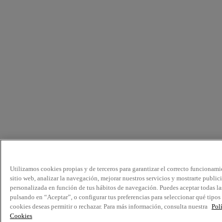
Utilizamos cookies propias y de terceros para garantizar el correcto funcionami
sitio web, analizar la navegación, mejorar nuestros servicios y mostrarte public
personalizada en función de tus hábitos de navegación. Puedes aceptar todas la
pulsando en “Aceptar”, o configurar tus preferencias para seleccionar qué tipos
cookies deseas permitir o rechazar. Para más información, consulta nuestra
Pol
Cookies