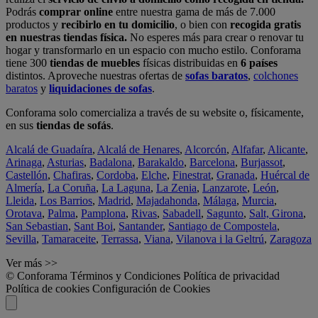
Podrás
comprar online
entre nuestra gama de más de 7.000
productos y
recibirlo en tu domicilio
, o bien con
recogida gratis
en nuestras tiendas física.
No esperes más para crear o renovar tu
hogar y transformarlo en un espacio con mucho estilo. Conforama
tiene 300
tiendas de muebles
físicas distribuidas en
6 países
distintos. Aproveche nuestras ofertas de
sofas baratos
,
colchones
baratos
y
liquidaciones de sofas
.
Conforama solo comercializa a través de su website o, físicamente,
en sus
tiendas de sofás
.
Alcalá de Guadaíra
,
Alcalá de Henares
,
Alcorcón
,
Alfafar
,
Alicante
,
Arinaga
,
Asturias
,
Badalona
,
Barakaldo
,
Barcelona
,
Burjassot
,
Castellón
,
Chafiras
,
Cordoba
,
Elche
,
Finestrat
,
Granada
,
Huércal de
Almería
,
La Coruña
,
La Laguna
,
La Zenia
,
Lanzarote
,
León
,
Lleida
,
Los Barrios
,
Madrid
,
Majadahonda
,
Málaga
,
Murcia
,
Orotava
,
Palma
,
Pamplona
,
Rivas
,
Sabadell
,
Sagunto
,
Salt, Girona
,
San Sebastian
,
Sant Boi
,
Santander
,
Santiago de Compostela
,
Sevilla
,
Tamaraceite
,
Terrassa
,
Viana
,
Vilanova i la Geltrú
,
Zaragoza
Ver más >>
© Conforama
Términos y Condiciones
Política de privacidad
Política de cookies
Configuración de Cookies