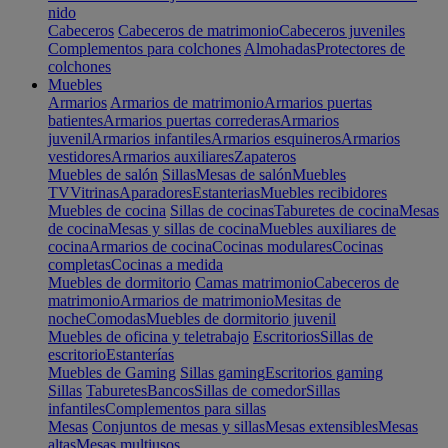
nido
Cabeceros
Cabeceros de matrimonio
Cabeceros juveniles
Complementos para colchones
Almohadas
Protectores de
colchones
Muebles
Armarios
Armarios de matrimonio
Armarios puertas
batientes
Armarios puertas correderas
Armarios
juvenil
Armarios infantiles
Armarios esquineros
Armarios
vestidores
Armarios auxiliares
Zapateros
Muebles de salón
Sillas
Mesas de salón
Muebles
TV
Vitrinas
Aparadores
Estanterias
Muebles recibidores
Muebles de cocina
Sillas de cocinas
Taburetes de cocina
Mesas
de cocina
Mesas y sillas de cocina
Muebles auxiliares de
cocina
Armarios de cocina
Cocinas modulares
Cocinas
completas
Cocinas a medida
Muebles de dormitorio
Camas matrimonio
Cabeceros de
matrimonio
Armarios de matrimonio
Mesitas de
noche
Comodas
Muebles de dormitorio juvenil
Muebles de oficina y teletrabajo
Escritorios
Sillas de
escritorio
Estanterías
Muebles de Gaming
Sillas gaming
Escritorios gaming
Sillas
Taburetes
Bancos
Sillas de comedor
Sillas
infantiles
Complementos para sillas
Mesas
Conjuntos de mesas y sillas
Mesas extensibles
Mesas
altas
Mesas multiusos