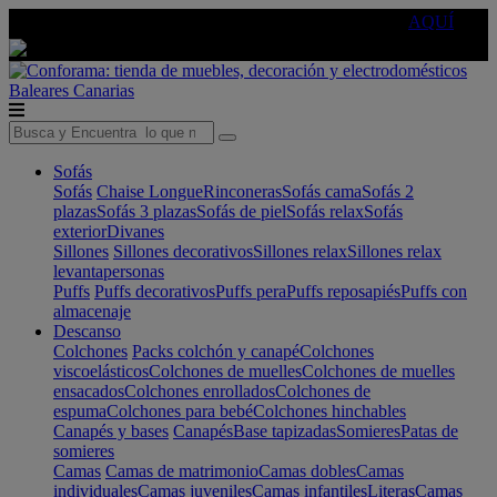
🔵Cambia tu electro con
-10% EXTRA
de descuento ☑️
AQUÍ
Baleares
Canarias
Sofás
Sofás
Chaise Longue
Rinconeras
Sofás cama
Sofás 2
plazas
Sofás 3 plazas
Sofás de piel
Sofás relax
Sofás
exterior
Divanes
Sillones
Sillones decorativos
Sillones relax
Sillones relax
levantapersonas
Puffs
Puffs decorativos
Puffs pera
Puffs reposapiés
Puffs con
almacenaje
Descanso
Colchones
Packs colchón y canapé
Colchones
viscoelásticos
Colchones de muelles
Colchones de muelles
ensacados
Colchones enrollados
Colchones de
espuma
Colchones para bebé
Colchones hinchables
Canapés y bases
Canapés
Base tapizadas
Somieres
Patas de
somieres
Camas
Camas de matrimonio
Camas dobles
Camas
individuales
Camas juveniles
Camas infantiles
Literas
Camas