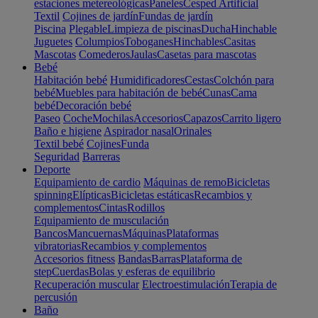
estaciones metereológicas
Paneles
Cesped Artificial
Textil
Cojines de jardín
Fundas de jardín
Piscina
Plegable
Limpieza de piscinas
Ducha
Hinchable
Juguetes
Columpios
Toboganes
Hinchables
Casitas
Mascotas
Comederos
Jaulas
Casetas para mascotas
Bebé
Habitación bebé
Humidificadores
Cestas
Colchón para
bebé
Muebles para habitación de bebé
Cunas
Cama
bebé
Decoración bebé
Paseo
Coche
Mochilas
Accesorios
Capazos
Carrito ligero
Baño e higiene
Aspirador nasal
Orinales
Textil bebé
Cojines
Funda
Seguridad
Barreras
Deporte
Equipamiento de cardio
Máquinas de remo
Bicicletas
spinning
Elípticas
Bicicletas estáticas
Recambios y
complementos
Cintas
Rodillos
Equipamiento de musculación
Bancos
Mancuernas
Máquinas
Plataformas
vibratorias
Recambios y complementos
Accesorios fitness
Bandas
Barras
Plataforma de
step
Cuerdas
Bolas y esferas de equilibrio
Recuperación muscular
Electroestimulación
Terapia de
percusión
Baño