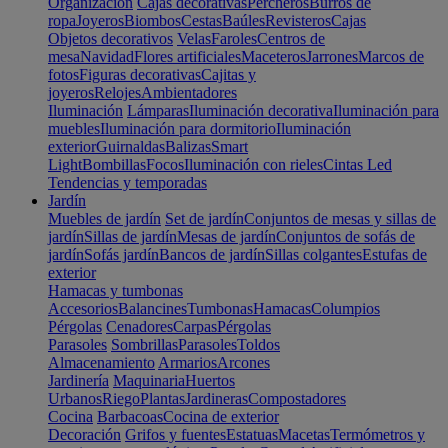
Organización
Cajas decorativas
Percheros
Burros de
ropa
Joyeros
Biombos
Cestas
Baúles
Revisteros
Cajas
Objetos decorativos
Velas
Faroles
Centros de
mesa
Navidad
Flores artificiales
Maceteros
Jarrones
Marcos de
fotos
Figuras decorativas
Cajitas y
joyeros
Relojes
Ambientadores
Iluminación
Lámparas
Iluminación decorativa
Iluminación para
muebles
Iluminación para dormitorio
Iluminación
exterior
Guirnaldas
Balizas
Smart
Light
Bombillas
Focos
Iluminación con rieles
Cintas Led
Tendencias y temporadas
Jardín
Muebles de jardín
Set de jardín
Conjuntos de mesas y sillas de
jardín
Sillas de jardín
Mesas de jardín
Conjuntos de sofás de
jardín
Sofás jardín
Bancos de jardín
Sillas colgantes
Estufas de
exterior
Hamacas y tumbonas
Accesorios
Balancines
Tumbonas
Hamacas
Columpios
Pérgolas
Cenadores
Carpas
Pérgolas
Parasoles
Sombrillas
Parasoles
Toldos
Almacenamiento
Armarios
Arcones
Jardinería
Maquinaria
Huertos
Urbanos
Riego
Plantas
Jardineras
Compostadores
Cocina
Barbacoas
Cocina de exterior
Decoración
Grifos y fuentes
Estatuas
Macetas
Termómetros y