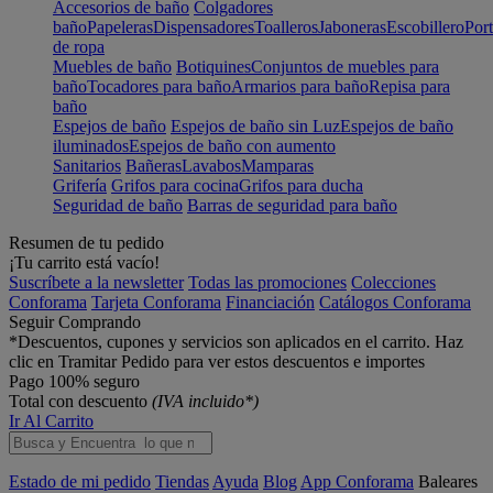
Accesorios de baño
Colgadores
baño
Papeleras
Dispensadores
Toalleros
Jaboneras
Escobillero
Port
de ropa
Muebles de baño
Botiquines
Conjuntos de muebles para
baño
Tocadores para baño
Armarios para baño
Repisa para
baño
Espejos de baño
Espejos de baño sin Luz
Espejos de baño
iluminados
Espejos de baño con aumento
Sanitarios
Bañeras
Lavabos
Mamparas
Grifería
Grifos para cocina
Grifos para ducha
Seguridad de baño
Barras de seguridad para baño
Resumen de tu pedido
¡Tu carrito está vacío!
Suscríbete a la newsletter
Todas las promociones
Colecciones
Conforama
Tarjeta Conforama
Financiación
Catálogos Conforama
Seguir Comprando
*Descuentos, cupones y servicios son aplicados en el carrito. Haz
clic en Tramitar Pedido para ver estos descuentos e importes
Pago 100% seguro
Total con descuento
(IVA incluido*)
Ir Al Carrito
Estado de mi pedido
Tiendas
Ayuda
Blog
App Conforama
Baleares