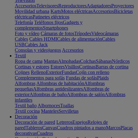
Televisión
Accesorios
Televisores
Reproductores
Adaptadores
Proyectores
Movilidad urbana
Karts
Motos eléctricas
Accesorios
Bicicletas
eléctricas
Patinetes eléctricos
Telefonía
Teléfonos fijos
Gadgets y
complementos
Smartphones
Foto y vídeo
Cámaras de fotos
Trípodes
Videocámaras
Cables
Cables HDMI
Cables de alimentación
Cables
USB
Cables Jack
Consolas y videojuegos
Accesorios
Textil
Ropa de cama
Mantas
Almohadas
Colchas
Sábanas
Nórdicos
Cortinas y estores
Estores
Visillos
Cortinas
Barras de cortina
Cojines
Relleno
Exterior
Fundas
Cojín con relleno
Complementos para sofás
Fundas de sofás
Plaids
Alfombras
Alfombras de habitación
Alfombras
pequeñas
Alfombras antideslizantes
Alfombras de
exterior
Alfombras de baño
Alfombras de salón
Alfombras
infantiles
Textil baño
Albornoces
Toallas
Textil cocina
Manteles
Servilletas
Decoración
Decoración de pared
Letreros
Espejos
Relojes de
pared
Tableros
Canvas
Cuadros pintados a mano
Marcos
Placas
decorativas
Cuadros