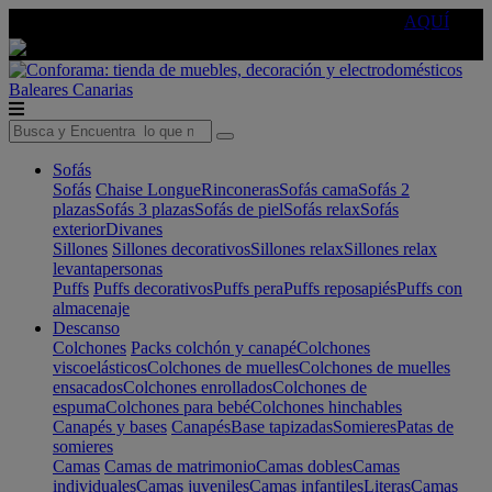
🔵Cambia tu electro con
-10% EXTRA
de descuento ☑️
AQUÍ
Baleares
Canarias
Sofás
Sofás
Chaise Longue
Rinconeras
Sofás cama
Sofás 2
plazas
Sofás 3 plazas
Sofás de piel
Sofás relax
Sofás
exterior
Divanes
Sillones
Sillones decorativos
Sillones relax
Sillones relax
levantapersonas
Puffs
Puffs decorativos
Puffs pera
Puffs reposapiés
Puffs con
almacenaje
Descanso
Colchones
Packs colchón y canapé
Colchones
viscoelásticos
Colchones de muelles
Colchones de muelles
ensacados
Colchones enrollados
Colchones de
espuma
Colchones para bebé
Colchones hinchables
Canapés y bases
Canapés
Base tapizadas
Somieres
Patas de
somieres
Camas
Camas de matrimonio
Camas dobles
Camas
individuales
Camas juveniles
Camas infantiles
Literas
Camas