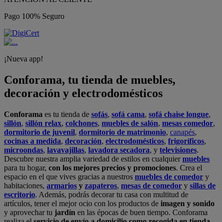
Pago 100% Seguro
¡Nueva app!
Conforama, tu tienda de muebles,
decoración y electrodomésticos
Conforama
es tu tienda de
sofás
,
sofá cama
,
sofá chaise longue
,
sillón
,
sillón relax
,
colchones
,
muebles de salón
,
mesas comedor
,
dormitorio de juvenil
,
dormitorio de matrimonio
,
canapés
,
cocinas a medida
,
decoración
,
electrodomésticos
,
frigoríficos
,
microondas
,
lavavajillas
,
lavadora secadora
, y
televisiones
.
Descubre nuestra amplia variedad de estilos en cualquier
muebles
para tu hogar,
con los mejores precios y promociones
. Crea el
espacio en el que vives gracias a nuestros
muebles de comedor
y
habitaciones,
armarios
y
zapateros
,
mesas de comedor
y
sillas de
escritorio
. Además, podrás decorar tu casa con multitud de
artículos, tener el mejor ocio con los productos de
imagen y sonido
y aprovechar tu
jardín
en las épocas de buen tiempo. Conforama
realiza el
servicio de envío a domicilio como recogida en tienda.