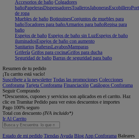
Accesorios de baño
Colgadores
baño
Papeleras
Dispensadores
Toalleros
Jaboneras
Escobillero
Port
de ropa
Muebles de baño
Botiquines
Conjuntos de muebles para
baño
Tocadores para baño
Armarios para baño
Repisa para
baño
Espejos de baño
Espejos de baño sin Luz
Espejos de baño
iluminados
Espejos de baño con aumento
Sanitarios
Bañeras
Lavabos
Mamparas
Grifería
Grifos para cocina
Grifos para ducha
Seguridad de baño
Barras de seguridad para baño
Resumen de tu pedido
¡Tu carrito está vacío!
Suscríbete a la newsletter
Todas las promociones
Colecciones
Conforama
Tarjeta Conforama
Financiación
Catálogos Conforama
Seguir Comprando
*Descuentos, cupones y servicios son aplicados en el carrito. Haz
clic en Tramitar Pedido para ver estos descuentos e importes
Pago 100% seguro
Total con descuento
(IVA incluido*)
Ir Al Carrito
Estado de mi pedido
Tiendas
Ayuda
Blog
App Conforama
Baleares