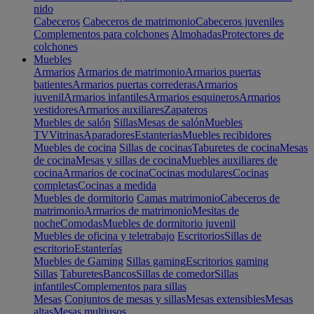
nido
Cabeceros
Cabeceros de matrimonio
Cabeceros juveniles
Complementos para colchones
Almohadas
Protectores de
colchones
Muebles
Armarios
Armarios de matrimonio
Armarios puertas
batientes
Armarios puertas correderas
Armarios
juvenil
Armarios infantiles
Armarios esquineros
Armarios
vestidores
Armarios auxiliares
Zapateros
Muebles de salón
Sillas
Mesas de salón
Muebles
TV
Vitrinas
Aparadores
Estanterias
Muebles recibidores
Muebles de cocina
Sillas de cocinas
Taburetes de cocina
Mesas
de cocina
Mesas y sillas de cocina
Muebles auxiliares de
cocina
Armarios de cocina
Cocinas modulares
Cocinas
completas
Cocinas a medida
Muebles de dormitorio
Camas matrimonio
Cabeceros de
matrimonio
Armarios de matrimonio
Mesitas de
noche
Comodas
Muebles de dormitorio juvenil
Muebles de oficina y teletrabajo
Escritorios
Sillas de
escritorio
Estanterías
Muebles de Gaming
Sillas gaming
Escritorios gaming
Sillas
Taburetes
Bancos
Sillas de comedor
Sillas
infantiles
Complementos para sillas
Mesas
Conjuntos de mesas y sillas
Mesas extensibles
Mesas
altas
Mesas multiusos