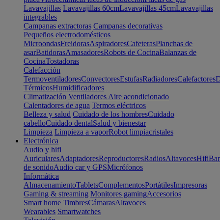
Lavavajillas
Lavavajillas 60cm
Lavavajillas 45cm
Lavavajillas
integrables
Campanas extractoras
Campanas decorativas
Pequeños electrodomésticos
Microondas
Freidoras
Aspiradores
Cafeteras
Planchas de
asar
Batidoras
Amasadores
Robots de Cocina
Balanzas de
Cocina
Tostadoras
Calefacción
Termoventiladores
Convectores
Estufas
Radiadores
Calefactores
D
Térmicos
Humidificadores
Climatización
Ventiladores
Aire acondicionado
Calentadores de agua
Termos eléctricos
Belleza y salud
Cuidado de los hombres
Cuidado
cabello
Cuidado dental
Salud y bienestar
Limpieza
Limpieza a vapor
Robot limpiacristales
Electrónica
Audio y hifi
Auriculares
Adaptadores
Reproductores
Radios
Altavoces
Hifi
Bar
de sonido
Audio car y GPS
Micrófonos
Informática
Almacenamiento
Tablets
Complementos
Portátiles
Impresoras
Gaming & streaming
Monitores gaming
Accesorios
Smart home
Timbres
Cámaras
Altavoces
Wearables
Smartwatches