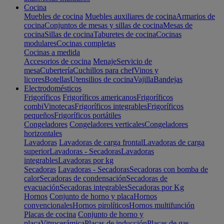
Cocina
Muebles de cocina
Muebles auxiliares de cocina
Armarios de
cocina
Conjuntos de mesas y sillas de cocina
Mesas de
cocina
Sillas de cocina
Taburetes de cocina
Cocinas
modulares
Cocinas completas
Cocinas a medida
Accesorios de cocina
Menaje
Servicio de
mesa
Cubertería
Cuchillos para chef
Vinos y
licores
Botellas
Utensilios de cocina
Vajilla
Bandejas
Electrodomésticos
Frigoríficos
Frigoríficos americanos
Frigoríficos
combi
Vinotecas
Frigoríficos integrables
Frigoríficos
pequeños
Frigoríficos portátiles
Congeladores
Congeladores verticales
Congeladores
horizontales
Lavadoras
Lavadoras de carga frontal
Lavadoras de carga
superior
Lavadoras - Secadoras
Lavadoras
integrables
Lavadoras por kg
Secadoras
Lavadoras - Secadoras
Secadoras con bomba de
calor
Secadoras de condensación
Secadoras de
evacuación
Secadoras integrables
Secadoras por Kg
Hornos
Conjunto de horno y placa
Hornos
convencionales
Hornos pirolíticos
Hornos multifunción
Placas de cocina
Conjunto de horno y
placa
Vitrocerámica
Placas de inducción
Placas de gas