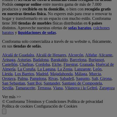
Podrás
comprar online
entre nuestra gama de más de 7.000
productos y
recibirlo en tu domicilio
, o bien con
recogida gratis
en nuestras tiendas física.
No esperes más para crear o renovar tu
hogar y transformarlo en un espacio con mucho estilo. Conforama
tiene 300
tiendas de muebles
físicas distribuidas en
6 países
distintos. Aproveche nuestras ofertas de
sofas baratos
,
colchones
baratos
y
liquidaciones de sofas
.
Conforama solo comercializa a través de su website o, físicamente,
en sus
tiendas de sofás
.
Alcalá de Guadaíra
,
Alcalá de Henares
,
Alcorcón
,
Alfafar
,
Alicante
,
Arinaga
,
Asturias
,
Badalona
,
Barakaldo
,
Barcelona
,
Burjassot
,
Castellón
,
Chafiras
,
Cordoba
,
Elche
,
Finestrat
,
Granada
,
Huércal de
Almería
,
La Coruña
,
La Laguna
,
La Zenia
,
Lanzarote
,
León
,
Lleida
,
Los Barrios
,
Madrid
,
Majadahonda
,
Málaga
,
Murcia
,
Orotava
,
Palma
,
Pamplona
,
Rivas
,
Sabadell
,
Sagunto
,
Salt, Girona
,
San Sebastian
,
Sant Boi
,
Santander
,
Santiago de Compostela
,
Sevilla
,
Tamaraceite
,
Terrassa
,
Viana
,
Vilanova i la Geltrú
,
Zaragoza
Ver más >>
© Conforama
Términos y Condiciones
Política de privacidad
Política de cookies
Configuración de Cookies