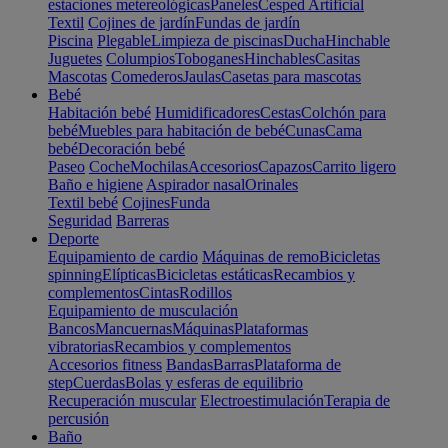
estaciones metereológicas
Paneles
Cesped Artificial
Textil
Cojines de jardín
Fundas de jardín
Piscina
Plegable
Limpieza de piscinas
Ducha
Hinchable
Juguetes
Columpios
Toboganes
Hinchables
Casitas
Mascotas
Comederos
Jaulas
Casetas para mascotas
Bebé
Habitación bebé
Humidificadores
Cestas
Colchón para
bebé
Muebles para habitación de bebé
Cunas
Cama
bebé
Decoración bebé
Paseo
Coche
Mochilas
Accesorios
Capazos
Carrito ligero
Baño e higiene
Aspirador nasal
Orinales
Textil bebé
Cojines
Funda
Seguridad
Barreras
Deporte
Equipamiento de cardio
Máquinas de remo
Bicicletas
spinning
Elípticas
Bicicletas estáticas
Recambios y
complementos
Cintas
Rodillos
Equipamiento de musculación
Bancos
Mancuernas
Máquinas
Plataformas
vibratorias
Recambios y complementos
Accesorios fitness
Bandas
Barras
Plataforma de
step
Cuerdas
Bolas y esferas de equilibrio
Recuperación muscular
Electroestimulación
Terapia de
percusión
Baño