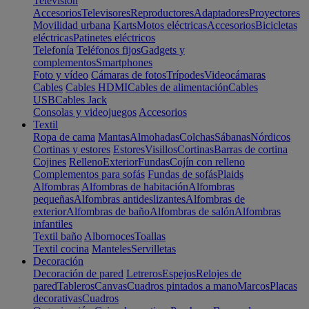
Televisión
Accesorios
Televisores
Reproductores
Adaptadores
Proyectores
Movilidad urbana
Karts
Motos eléctricas
Accesorios
Bicicletas
eléctricas
Patinetes eléctricos
Telefonía
Teléfonos fijos
Gadgets y
complementos
Smartphones
Foto y vídeo
Cámaras de fotos
Trípodes
Videocámaras
Cables
Cables HDMI
Cables de alimentación
Cables
USB
Cables Jack
Consolas y videojuegos
Accesorios
Textil
Ropa de cama
Mantas
Almohadas
Colchas
Sábanas
Nórdicos
Cortinas y estores
Estores
Visillos
Cortinas
Barras de cortina
Cojines
Relleno
Exterior
Fundas
Cojín con relleno
Complementos para sofás
Fundas de sofás
Plaids
Alfombras
Alfombras de habitación
Alfombras
pequeñas
Alfombras antideslizantes
Alfombras de
exterior
Alfombras de baño
Alfombras de salón
Alfombras
infantiles
Textil baño
Albornoces
Toallas
Textil cocina
Manteles
Servilletas
Decoración
Decoración de pared
Letreros
Espejos
Relojes de
pared
Tableros
Canvas
Cuadros pintados a mano
Marcos
Placas
decorativas
Cuadros