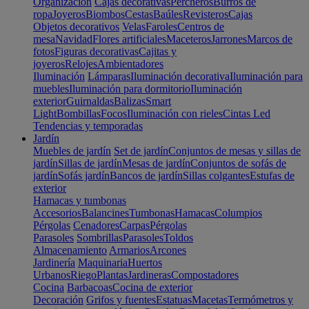
Organización
Cajas decorativas
Percheros
Burros de
ropa
Joyeros
Biombos
Cestas
Baúles
Revisteros
Cajas
Objetos decorativos
Velas
Faroles
Centros de
mesa
Navidad
Flores artificiales
Maceteros
Jarrones
Marcos de
fotos
Figuras decorativas
Cajitas y
joyeros
Relojes
Ambientadores
Iluminación
Lámparas
Iluminación decorativa
Iluminación para
muebles
Iluminación para dormitorio
Iluminación
exterior
Guirnaldas
Balizas
Smart
Light
Bombillas
Focos
Iluminación con rieles
Cintas Led
Tendencias y temporadas
Jardín
Muebles de jardín
Set de jardín
Conjuntos de mesas y sillas de
jardín
Sillas de jardín
Mesas de jardín
Conjuntos de sofás de
jardín
Sofás jardín
Bancos de jardín
Sillas colgantes
Estufas de
exterior
Hamacas y tumbonas
Accesorios
Balancines
Tumbonas
Hamacas
Columpios
Pérgolas
Cenadores
Carpas
Pérgolas
Parasoles
Sombrillas
Parasoles
Toldos
Almacenamiento
Armarios
Arcones
Jardinería
Maquinaria
Huertos
Urbanos
Riego
Plantas
Jardineras
Compostadores
Cocina
Barbacoas
Cocina de exterior
Decoración
Grifos y fuentes
Estatuas
Macetas
Termómetros y