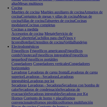
altas
Mesas multiusos
Cocina
Muebles de cocina
Muebles auxiliares de cocina
Armarios de
cocina
Conjuntos de mesas y sillas de cocina
Mesas de
cocina
Sillas de cocina
Taburetes de cocina
Cocinas
modulares
Cocinas completas
Cocinas a medida
Accesorios de cocina
Menaje
Servicio de
mesa
Cubertería
Cuchillos para chef
Vinos y
licores
Botellas
Utensilios de cocina
Vajilla
Bandejas
Electrodomésticos
Frigoríficos
Frigoríficos americanos
Frigoríficos
combi
Vinotecas
Frigoríficos integrables
Frigoríficos
pequeños
Frigoríficos portátiles
Congeladores
Congeladores verticales
Congeladores
horizontales
Lavadoras
Lavadoras de carga frontal
Lavadoras de carga
superior
Lavadoras - Secadoras
Lavadoras
integrables
Lavadoras por kg
Secadoras
Lavadoras - Secadoras
Secadoras con bomba de
calor
Secadoras de condensación
Secadoras de
evacuación
Secadoras integrables
Secadoras por Kg
Hornos
Conjunto de horno y placa
Hornos
convencionales
Hornos pirolíticos
Hornos multifunción
Placas de cocina
Conjunto de horno y