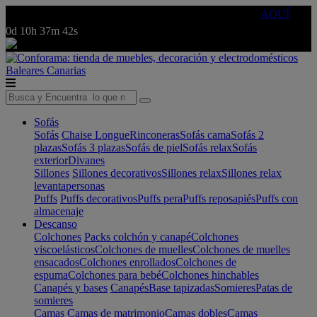
🔵Cambia tu electro con
-10% EXTRA
de descuento ☑️
AQUÍ
0d
10h
37m
42s
Baleares
Canarias
Sofás
Sofás
Chaise Longue
Rinconeras
Sofás cama
Sofás 2
plazas
Sofás 3 plazas
Sofás de piel
Sofás relax
Sofás
exterior
Divanes
Sillones
Sillones decorativos
Sillones relax
Sillones relax
levantapersonas
Puffs
Puffs decorativos
Puffs pera
Puffs reposapiés
Puffs con
almacenaje
Descanso
Colchones
Packs colchón y canapé
Colchones
viscoelásticos
Colchones de muelles
Colchones de muelles
ensacados
Colchones enrollados
Colchones de
espuma
Colchones para bebé
Colchones hinchables
Canapés y bases
Canapés
Base tapizadas
Somieres
Patas de
somieres
Camas
Camas de matrimonio
Camas dobles
Camas