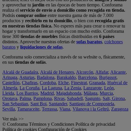
y aprovechar tu
jardín
en las épocas de buen tiempo. Conforama
realiza el
servicio de envío a domicilio como recogida en tienda.
Podrás
comprar online
entre nuestra gama de más de 7.000
productos y
recibirlo en tu domicilio
, o bien con
recogida gratis
en nuestras tiendas física.
No esperes más para crear o renovar tu
hogar y transformarlo en un espacio con mucho estilo. Conforama
tiene 300
tiendas de muebles
físicas distribuidas en
6 países
distintos. Aproveche nuestras ofertas de
sofas baratos
,
colchones
baratos
y
liquidaciones de sofas
.
Conforama solo comercializa a través de su website o, físicamente,
en sus
tiendas de sofás
.
Alcalá de Guadaíra
,
Alcalá de Henares
,
Alcorcón
,
Alfafar
,
Alicante
,
Arinaga
,
Asturias
,
Badalona
,
Barakaldo
,
Barcelona
,
Burjassot
,
Castellón
,
Chafiras
,
Cordoba
,
Elche
,
Finestrat
,
Granada
,
Huércal de
Almería
,
La Coruña
,
La Laguna
,
La Zenia
,
Lanzarote
,
León
,
Lleida
,
Los Barrios
,
Madrid
,
Majadahonda
,
Málaga
,
Murcia
,
Orotava
,
Palma
,
Pamplona
,
Rivas
,
Sabadell
,
Sagunto
,
Salt, Girona
,
San Sebastian
,
Sant Boi
,
Santander
,
Santiago de Compostela
,
Sevilla
,
Tamaraceite
,
Terrassa
,
Viana
,
Vilanova i la Geltrú
,
Zaragoza
Ver más >>
© Conforama
Términos y Condiciones
Política de privacidad
Política de cookies
Configuración de Cookies