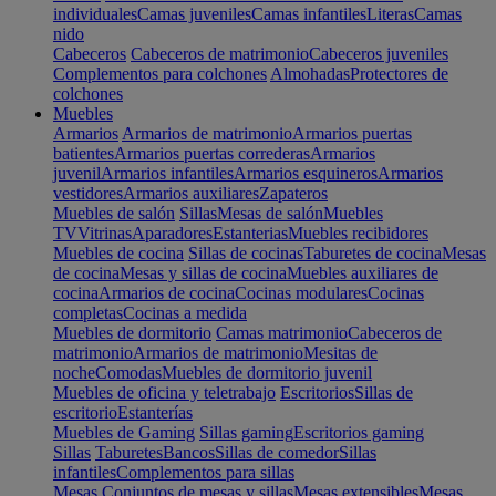
individuales
Camas juveniles
Camas infantiles
Literas
Camas
nido
Cabeceros
Cabeceros de matrimonio
Cabeceros juveniles
Complementos para colchones
Almohadas
Protectores de
colchones
Muebles
Armarios
Armarios de matrimonio
Armarios puertas
batientes
Armarios puertas correderas
Armarios
juvenil
Armarios infantiles
Armarios esquineros
Armarios
vestidores
Armarios auxiliares
Zapateros
Muebles de salón
Sillas
Mesas de salón
Muebles
TV
Vitrinas
Aparadores
Estanterias
Muebles recibidores
Muebles de cocina
Sillas de cocinas
Taburetes de cocina
Mesas
de cocina
Mesas y sillas de cocina
Muebles auxiliares de
cocina
Armarios de cocina
Cocinas modulares
Cocinas
completas
Cocinas a medida
Muebles de dormitorio
Camas matrimonio
Cabeceros de
matrimonio
Armarios de matrimonio
Mesitas de
noche
Comodas
Muebles de dormitorio juvenil
Muebles de oficina y teletrabajo
Escritorios
Sillas de
escritorio
Estanterías
Muebles de Gaming
Sillas gaming
Escritorios gaming
Sillas
Taburetes
Bancos
Sillas de comedor
Sillas
infantiles
Complementos para sillas
Mesas
Conjuntos de mesas y sillas
Mesas extensibles
Mesas