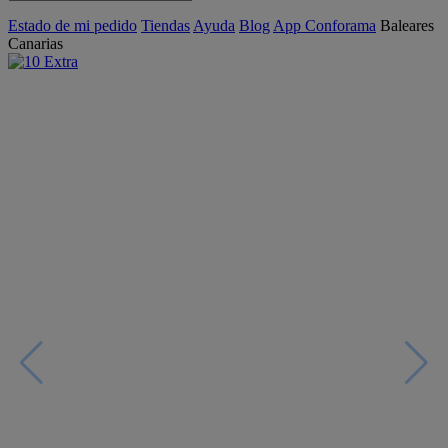
Estado de mi pedido
Tiendas
Ayuda
Blog
App Conforama
Baleares
Canarias