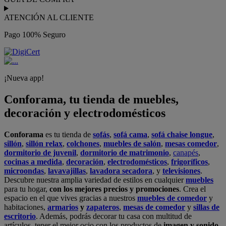
ATENCIÓN AL CLIENTE
Pago 100% Seguro
¡Nueva app!
Conforama, tu tienda de muebles,
decoración y electrodomésticos
Conforama
es tu tienda de
sofás
,
sofá cama
,
sofá chaise longue
,
sillón
,
sillón relax
,
colchones
,
muebles de salón
,
mesas comedor
,
dormitorio de juvenil
,
dormitorio de matrimonio
,
canapés
,
cocinas a medida
,
decoración
,
electrodomésticos
,
frigoríficos
,
microondas
,
lavavajillas
,
lavadora secadora
, y
televisiones
.
Descubre nuestra amplia variedad de estilos en cualquier
muebles
para tu hogar,
con los mejores precios y promociones
. Crea el
espacio en el que vives gracias a nuestros
muebles de comedor
y
habitaciones,
armarios
y
zapateros
,
mesas de comedor
y
sillas de
escritorio
. Además, podrás decorar tu casa con multitud de
artículos, tener el mejor ocio con los productos de
imagen y sonido