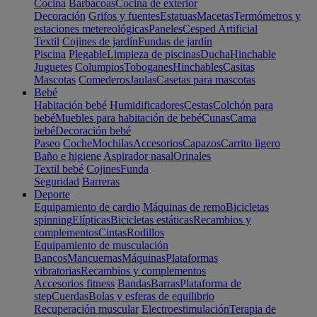
Cocina
Barbacoas
Cocina de exterior
Decoración
Grifos y fuentes
Estatuas
Macetas
Termómetros y
estaciones metereológicas
Paneles
Cesped Artificial
Textil
Cojines de jardín
Fundas de jardín
Piscina
Plegable
Limpieza de piscinas
Ducha
Hinchable
Juguetes
Columpios
Toboganes
Hinchables
Casitas
Mascotas
Comederos
Jaulas
Casetas para mascotas
Bebé
Habitación bebé
Humidificadores
Cestas
Colchón para
bebé
Muebles para habitación de bebé
Cunas
Cama
bebé
Decoración bebé
Paseo
Coche
Mochilas
Accesorios
Capazos
Carrito ligero
Baño e higiene
Aspirador nasal
Orinales
Textil bebé
Cojines
Funda
Seguridad
Barreras
Deporte
Equipamiento de cardio
Máquinas de remo
Bicicletas
spinning
Elípticas
Bicicletas estáticas
Recambios y
complementos
Cintas
Rodillos
Equipamiento de musculación
Bancos
Mancuernas
Máquinas
Plataformas
vibratorias
Recambios y complementos
Accesorios fitness
Bandas
Barras
Plataforma de
step
Cuerdas
Bolas y esferas de equilibrio
Recuperación muscular
Electroestimulación
Terapia de