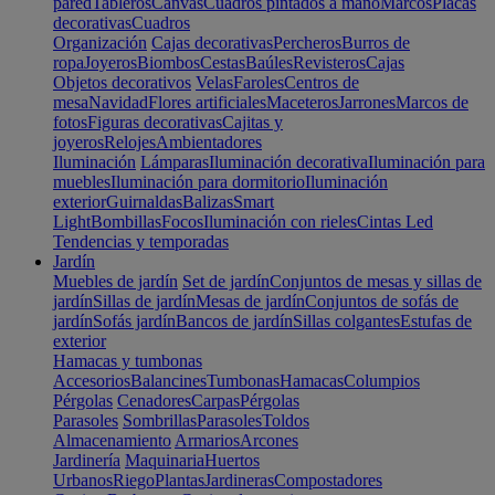
pared
Tableros
Canvas
Cuadros pintados a mano
Marcos
Placas
decorativas
Cuadros
Organización
Cajas decorativas
Percheros
Burros de
ropa
Joyeros
Biombos
Cestas
Baúles
Revisteros
Cajas
Objetos decorativos
Velas
Faroles
Centros de
mesa
Navidad
Flores artificiales
Maceteros
Jarrones
Marcos de
fotos
Figuras decorativas
Cajitas y
joyeros
Relojes
Ambientadores
Iluminación
Lámparas
Iluminación decorativa
Iluminación para
muebles
Iluminación para dormitorio
Iluminación
exterior
Guirnaldas
Balizas
Smart
Light
Bombillas
Focos
Iluminación con rieles
Cintas Led
Tendencias y temporadas
Jardín
Muebles de jardín
Set de jardín
Conjuntos de mesas y sillas de
jardín
Sillas de jardín
Mesas de jardín
Conjuntos de sofás de
jardín
Sofás jardín
Bancos de jardín
Sillas colgantes
Estufas de
exterior
Hamacas y tumbonas
Accesorios
Balancines
Tumbonas
Hamacas
Columpios
Pérgolas
Cenadores
Carpas
Pérgolas
Parasoles
Sombrillas
Parasoles
Toldos
Almacenamiento
Armarios
Arcones
Jardinería
Maquinaria
Huertos
Urbanos
Riego
Plantas
Jardineras
Compostadores