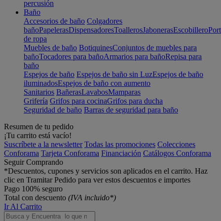
percusión
Baño
Accesorios de baño
Colgadores
baño
Papeleras
Dispensadores
Toalleros
Jaboneras
Escobillero
Port
de ropa
Muebles de baño
Botiquines
Conjuntos de muebles para
baño
Tocadores para baño
Armarios para baño
Repisa para
baño
Espejos de baño
Espejos de baño sin Luz
Espejos de baño
iluminados
Espejos de baño con aumento
Sanitarios
Bañeras
Lavabos
Mamparas
Grifería
Grifos para cocina
Grifos para ducha
Seguridad de baño
Barras de seguridad para baño
Resumen de tu pedido
¡Tu carrito está vacío!
Suscríbete a la newsletter
Todas las promociones
Colecciones
Conforama
Tarjeta Conforama
Financiación
Catálogos Conforama
Seguir Comprando
*Descuentos, cupones y servicios son aplicados en el carrito. Haz
clic en Tramitar Pedido para ver estos descuentos e importes
Pago 100% seguro
Total con descuento
(IVA incluido*)
Ir Al Carrito