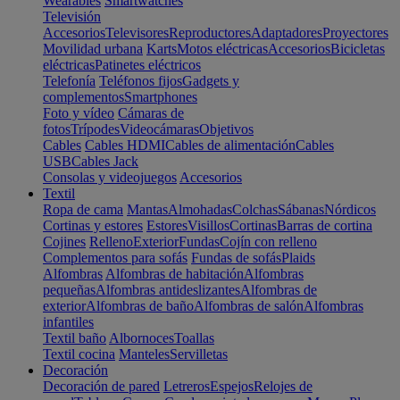
Wearables
Smartwatches
Televisión
Accesorios
Televisores
Reproductores
Adaptadores
Proyectores
Movilidad urbana
Karts
Motos eléctricas
Accesorios
Bicicletas
eléctricas
Patinetes eléctricos
Telefonía
Teléfonos fijos
Gadgets y
complementos
Smartphones
Foto y vídeo
Cámaras de
fotos
Trípodes
Videocámaras
Objetivos
Cables
Cables HDMI
Cables de alimentación
Cables
USB
Cables Jack
Consolas y videojuegos
Accesorios
Textil
Ropa de cama
Mantas
Almohadas
Colchas
Sábanas
Nórdicos
Cortinas y estores
Estores
Visillos
Cortinas
Barras de cortina
Cojines
Relleno
Exterior
Fundas
Cojín con relleno
Complementos para sofás
Fundas de sofás
Plaids
Alfombras
Alfombras de habitación
Alfombras
pequeñas
Alfombras antideslizantes
Alfombras de
exterior
Alfombras de baño
Alfombras de salón
Alfombras
infantiles
Textil baño
Albornoces
Toallas
Textil cocina
Manteles
Servilletas
Decoración
Decoración de pared
Letreros
Espejos
Relojes de