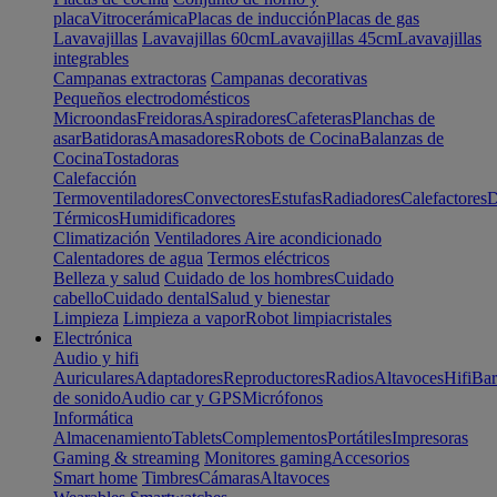
placa
Vitrocerámica
Placas de inducción
Placas de gas
Lavavajillas
Lavavajillas 60cm
Lavavajillas 45cm
Lavavajillas
integrables
Campanas extractoras
Campanas decorativas
Pequeños electrodomésticos
Microondas
Freidoras
Aspiradores
Cafeteras
Planchas de
asar
Batidoras
Amasadores
Robots de Cocina
Balanzas de
Cocina
Tostadoras
Calefacción
Termoventiladores
Convectores
Estufas
Radiadores
Calefactores
D
Térmicos
Humidificadores
Climatización
Ventiladores
Aire acondicionado
Calentadores de agua
Termos eléctricos
Belleza y salud
Cuidado de los hombres
Cuidado
cabello
Cuidado dental
Salud y bienestar
Limpieza
Limpieza a vapor
Robot limpiacristales
Electrónica
Audio y hifi
Auriculares
Adaptadores
Reproductores
Radios
Altavoces
Hifi
Bar
de sonido
Audio car y GPS
Micrófonos
Informática
Almacenamiento
Tablets
Complementos
Portátiles
Impresoras
Gaming & streaming
Monitores gaming
Accesorios
Smart home
Timbres
Cámaras
Altavoces