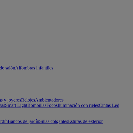
de salón
Alfombras infantiles
as y joyeros
Relojes
Ambientadores
zas
Smart Light
Bombillas
Focos
Iluminación con rieles
Cintas Led
ardín
Bancos de jardín
Sillas colgantes
Estufas de exterior