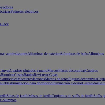
oyectores
éctricas
Patinetes eléctricos
s Jack
ras antideslizantes
Alfombras de exterior
Alfombras de baño
Alfombras 
Canvas
Cuadros pintados a mano
Marcos
Placas decorativas
Cuadros
s
Biombos
Cestas
Baúles
Revisteros
Cajas
s artificiales
Maceteros
Jarrones
Marcos de fotos
Figuras decorativas
Cajit
muebles
Iluminación para dormitorio
Iluminación exterior
Guirnaldas
Bali
ardín
Sillas de jardín
Mesas de jardín
Conjuntos de sofás de jardín
Sofás j
s
Columpios