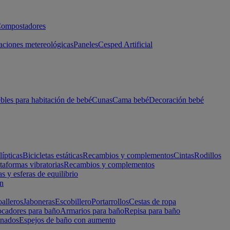
ompostadores
aciones metereológicas
Paneles
Cesped Artificial
les para habitación de bebé
Cunas
Cama bebé
Decoración bebé
lípticas
Bicicletas estáticas
Recambios y complementos
Cintas
Rodillos
taformas vibratorias
Recambios y complementos
s y esferas de equilibrio
ón
alleros
Jaboneras
Escobillero
Portarrollos
Cestas de ropa
cadores para baño
Armarios para baño
Repisa para baño
inados
Espejos de baño con aumento