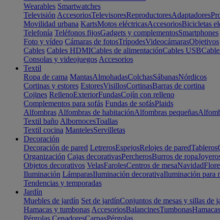
Wearables
Smartwatches
Televisión
Accesorios
Televisores
Reproductores
Adaptadores
Pr
Movilidad urbana
Karts
Motos eléctricas
Accesorios
Bicicletas el
Telefonía
Teléfonos fijos
Gadgets y complementos
Smartphones
Foto y vídeo
Cámaras de fotos
Trípodes
Videocámaras
Objetivos
Cables
Cables HDMI
Cables de alimentación
Cables USB
Cable
Consolas y videojuegos
Accesorios
Textil
Ropa de cama
Mantas
Almohadas
Colchas
Sábanas
Nórdicos
Cortinas y estores
Estores
Visillos
Cortinas
Barras de cortina
Cojines
Relleno
Exterior
Fundas
Cojín con relleno
Complementos para sofás
Fundas de sofás
Plaids
Alfombras
Alfombras de habitación
Alfombras pequeñas
Alfomb
Textil baño
Albornoces
Toallas
Textil cocina
Manteles
Servilletas
Decoración
Decoración de pared
Letreros
Espejos
Relojes de pared
Tableros
Organización
Cajas decorativas
Percheros
Burros de ropa
Joyero
Objetos decorativos
Velas
Faroles
Centros de mesa
Navidad
Flore
Iluminación
Lámparas
Iluminación decorativa
Iluminación para 
Tendencias y temporadas
Jardín
Muebles de jardín
Set de jardín
Conjuntos de mesas y sillas de j
Hamacas y tumbonas
Accesorios
Balancines
Tumbonas
Hamaca
Pérgolas
Cenadores
Carpas
Pérgolas