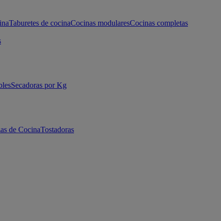
ina
Taburetes de cocina
Cocinas modulares
Cocinas completas
s
bles
Secadoras por Kg
as de Cocina
Tostadoras