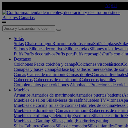
🔵Cambia tu electro con
-10% EXTRA
de descuento ☑️
AQUÍ
Baleares
Canarias
Sofás
Sofás
Chaise Longue
Rinconeras
Sofás cama
Sofás 2 plazas
Sofá
Sillones
Sillones decorativos
Sillones relax
Sillones relax levant
Puffs
Puffs decorativos
Puffs pera
Puffs reposapiés
Puffs con al
Descanso
Colchones
Packs colchón y canapé
Colchones viscoelásticos
Col
Canapés y bases
Canapés
Base tapizadas
Somieres
Patas de somi
Camas
Camas de matrimonio
Camas dobles
Camas individuales
Cabeceros
Cabeceros de matrimonio
Cabeceros juveniles
Complementos para colchones
Almohadas
Protectores de colch
Muebles
Armarios
Armarios de matrimonio
Armarios puertas batientes
Ar
Muebles de salón
Sillas
Mesas de salón
Muebles TV
Vitrinas
Apa
Muebles de cocina
Sillas de cocinas
Taburetes de cocina
Mesas d
Muebles de dormitorio
Camas matrimonio
Cabeceros de matrim
Muebles de oficina y teletrabajo
Escritorios
Sillas de escritorio
Es
Muebles de Gaming
Sillas gaming
Escritorios gaming
Sillas
Taburetes
Bancos
Sillas de comedor
Sillas infantiles
Complem