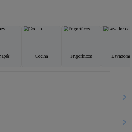
napés
Cocina
Frigoríficos
Lavadoras