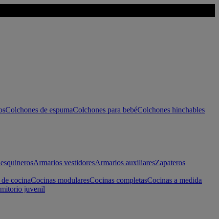
os
Colchones de espuma
Colchones para bebé
Colchones hinchables
esquineros
Armarios vestidores
Armarios auxiliares
Zapateros
 de cocina
Cocinas modulares
Cocinas completas
Cocinas a medida
mitorio juvenil