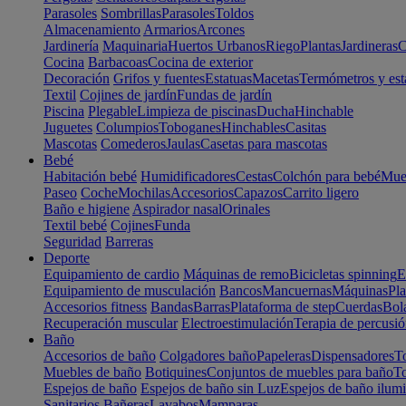
Parasoles
Sombrillas
Parasoles
Toldos
Almacenamiento
Armarios
Arcones
Jardinería
Maquinaria
Huertos Urbanos
Riego
Plantas
Jardineras
C
Cocina
Barbacoas
Cocina de exterior
Decoración
Grifos y fuentes
Estatuas
Macetas
Termómetros y est
Textil
Cojines de jardín
Fundas de jardín
Piscina
Plegable
Limpieza de piscinas
Ducha
Hinchable
Juguetes
Columpios
Toboganes
Hinchables
Casitas
Mascotas
Comederos
Jaulas
Casetas para mascotas
Bebé
Habitación bebé
Humidificadores
Cestas
Colchón para bebé
Mueb
Paseo
Coche
Mochilas
Accesorios
Capazos
Carrito ligero
Baño e higiene
Aspirador nasal
Orinales
Textil bebé
Cojines
Funda
Seguridad
Barreras
Deporte
Equipamiento de cardio
Máquinas de remo
Bicicletas spinning
E
Equipamiento de musculación
Bancos
Mancuernas
Máquinas
Pla
Accesorios fitness
Bandas
Barras
Plataforma de step
Cuerdas
Bola
Recuperación muscular
Electroestimulación
Terapia de percusi
Baño
Accesorios de baño
Colgadores baño
Papeleras
Dispensadores
To
Muebles de baño
Botiquines
Conjuntos de muebles para baño
To
Espejos de baño
Espejos de baño sin Luz
Espejos de baño ilum
Sanitarios
Bañeras
Lavabos
Mamparas