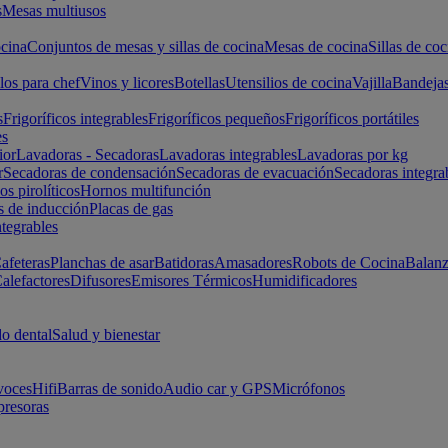
s
Mesas multiusos
cina
Conjuntos de mesas y sillas de cocina
Mesas de cocina
Sillas de coc
los para chef
Vinos y licores
Botellas
Utensilios de cocina
Vajilla
Bandeja
s
Frigoríficos integrables
Frigoríficos pequeños
Frigoríficos portátiles
es
ior
Lavadoras - Secadoras
Lavadoras integrables
Lavadoras por kg
r
Secadoras de condensación
Secadoras de evacuación
Secadoras integra
s pirolíticos
Hornos multifunción
s de inducción
Placas de gas
ntegrables
afeteras
Planchas de asar
Batidoras
Amasadores
Robots de Cocina
Balanz
alefactores
Difusores
Emisores Térmicos
Humidificadores
o dental
Salud y bienestar
voces
Hifi
Barras de sonido
Audio car y GPS
Micrófonos
presoras