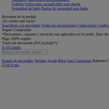
Grifería
Grifos para cocina
Grifos para ducha
Seguridad de baño
Barras de seguridad para baño
Resumen de tu pedido
¡Tu carrito está vacío!
Suscríbete a la newsletter
Todas las promociones
Colecciones Confo
Seguir Comprando
*Descuentos, cupones y servicios son aplicados en el carrito. Haz cli
Pago 100% seguro
Total con descuento
(IVA incluido*)
Ir Al Carrito
Estado de mi pedido
Tiendas
Ayuda
Blog
App Conforama
Baleares
C