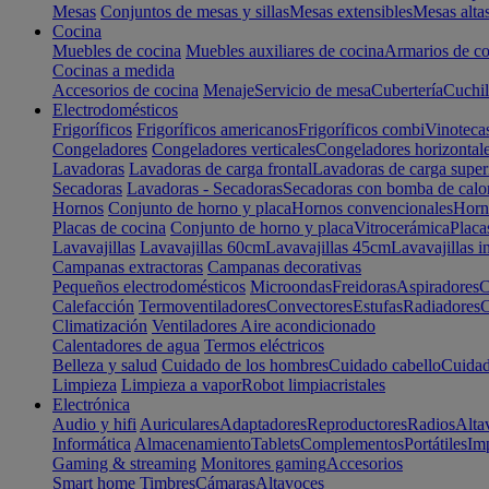
Mesas
Conjuntos de mesas y sillas
Mesas extensibles
Mesas alta
Cocina
Muebles de cocina
Muebles auxiliares de cocina
Armarios de co
Cocinas a medida
Accesorios de cocina
Menaje
Servicio de mesa
Cubertería
Cuchil
Electrodomésticos
Frigoríficos
Frigoríficos americanos
Frigoríficos combi
Vinoteca
Congeladores
Congeladores verticales
Congeladores horizontal
Lavadoras
Lavadoras de carga frontal
Lavadoras de carga super
Secadoras
Lavadoras - Secadoras
Secadoras con bomba de calo
Hornos
Conjunto de horno y placa
Hornos convencionales
Horno
Placas de cocina
Conjunto de horno y placa
Vitrocerámica
Placa
Lavavajillas
Lavavajillas 60cm
Lavavajillas 45cm
Lavavajillas i
Campanas extractoras
Campanas decorativas
Pequeños electrodomésticos
Microondas
Freidoras
Aspiradores
C
Calefacción
Termoventiladores
Convectores
Estufas
Radiadores
C
Climatización
Ventiladores
Aire acondicionado
Calentadores de agua
Termos eléctricos
Belleza y salud
Cuidado de los hombres
Cuidado cabello
Cuidad
Limpieza
Limpieza a vapor
Robot limpiacristales
Electrónica
Audio y hifi
Auriculares
Adaptadores
Reproductores
Radios
Alta
Informática
Almacenamiento
Tablets
Complementos
Portátiles
Im
Gaming & streaming
Monitores gaming
Accesorios
Smart home
Timbres
Cámaras
Altavoces