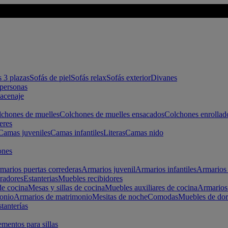
s 3 plazas
Sofás de piel
Sofás relax
Sofás exterior
Divanes
apersonas
macenaje
chones de muelles
Colchones de muelles ensacados
Colchones enrollad
eres
Camas juveniles
Camas infantiles
Literas
Camas nido
ones
marios puertas correderas
Armarios juvenil
Armarios infantiles
Armarios 
radores
Estanterias
Muebles recibidores
e cocina
Mesas y sillas de cocina
Muebles auxiliares de cocina
Armarios
onio
Armarios de matrimonio
Mesitas de noche
Comodas
Muebles de dor
tanterías
entos para sillas