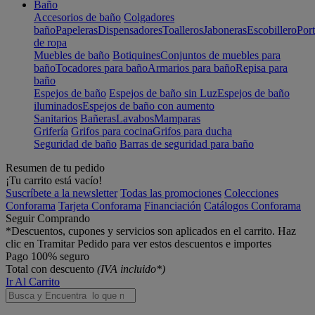
Baño
Accesorios de baño
Colgadores
baño
Papeleras
Dispensadores
Toalleros
Jaboneras
Escobillero
Port
de ropa
Muebles de baño
Botiquines
Conjuntos de muebles para
baño
Tocadores para baño
Armarios para baño
Repisa para
baño
Espejos de baño
Espejos de baño sin Luz
Espejos de baño
iluminados
Espejos de baño con aumento
Sanitarios
Bañeras
Lavabos
Mamparas
Grifería
Grifos para cocina
Grifos para ducha
Seguridad de baño
Barras de seguridad para baño
Resumen de tu pedido
¡Tu carrito está vacío!
Suscríbete a la newsletter
Todas las promociones
Colecciones
Conforama
Tarjeta Conforama
Financiación
Catálogos Conforama
Seguir Comprando
*Descuentos, cupones y servicios son aplicados en el carrito. Haz
clic en Tramitar Pedido para ver estos descuentos e importes
Pago 100% seguro
Total con descuento
(IVA incluido*)
Ir Al Carrito