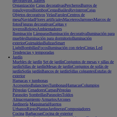
decorativas
Cuadros
Organización
Cajas decorativas
Percheros
Burros de
ropa
Joyeros
Biombos
Cestas
Baúles
Revisteros
Cajas
Objetos decorativos
Velas
Faroles
Centros de
mesa
Navidad
Flores artificiales
Maceteros
Jarrones
Marcos de
fotos
Figuras decorativas
Cajitas y
joyeros
Relojes
Ambientadores
Iluminación
Lámparas
Iluminación decorativa
Iluminación para
muebles
Iluminación para dormitorio
Iluminación
exterior
Guirnaldas
Balizas
Smart
Light
Bombillas
Focos
Iluminación con rieles
Cintas Led
Tendencias y temporadas
Jardín
Muebles de jardín
Set de jardín
Conjuntos de mesas y sillas de
jardín
Sillas de jardín
Mesas de jardín
Conjuntos de sofás de
jardín
Sofás jardín
Bancos de jardín
Sillas colgantes
Estufas de
exterior
Hamacas y tumbonas
Accesorios
Balancines
Tumbonas
Hamacas
Columpios
Pérgolas
Cenadores
Carpas
Pérgolas
Parasoles
Sombrillas
Parasoles
Toldos
Almacenamiento
Armarios
Arcones
Jardinería
Maquinaria
Huertos
Urbanos
Riego
Plantas
Jardineras
Compostadores
Cocina
Barbacoas
Cocina de exterior