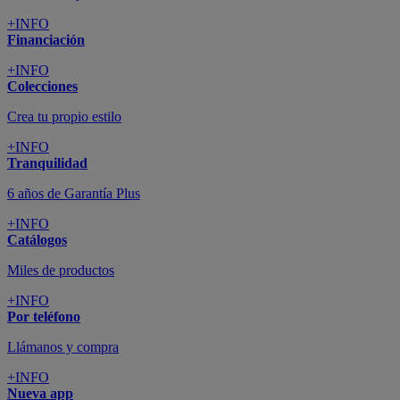
+INFO
Financiación
+INFO
Colecciones
Crea tu propio estilo
+INFO
Tranquilidad
6 años de Garantía Plus
+INFO
Catálogos
Miles de productos
+INFO
Por teléfono
Llámanos y compra
+INFO
Nueva app