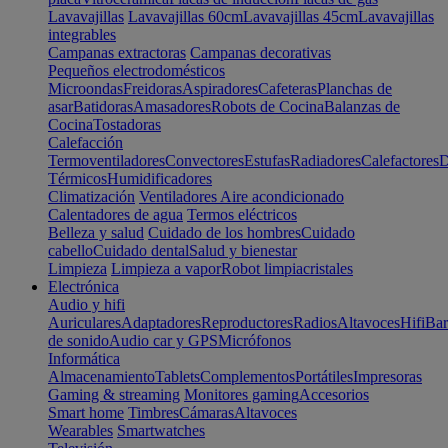
Lavavajillas
Lavavajillas 60cm
Lavavajillas 45cm
Lavavajillas
integrables
Campanas extractoras
Campanas decorativas
Pequeños electrodomésticos
Microondas
Freidoras
Aspiradores
Cafeteras
Planchas de
asar
Batidoras
Amasadores
Robots de Cocina
Balanzas de
Cocina
Tostadoras
Calefacción
Termoventiladores
Convectores
Estufas
Radiadores
Calefactores
D
Térmicos
Humidificadores
Climatización
Ventiladores
Aire acondicionado
Calentadores de agua
Termos eléctricos
Belleza y salud
Cuidado de los hombres
Cuidado
cabello
Cuidado dental
Salud y bienestar
Limpieza
Limpieza a vapor
Robot limpiacristales
Electrónica
Audio y hifi
Auriculares
Adaptadores
Reproductores
Radios
Altavoces
Hifi
Bar
de sonido
Audio car y GPS
Micrófonos
Informática
Almacenamiento
Tablets
Complementos
Portátiles
Impresoras
Gaming & streaming
Monitores gaming
Accesorios
Smart home
Timbres
Cámaras
Altavoces
Wearables
Smartwatches