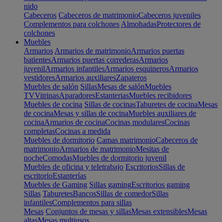
nido
Cabeceros
Cabeceros de matrimonio
Cabeceros juveniles
Complementos para colchones
Almohadas
Protectores de
colchones
Muebles
Armarios
Armarios de matrimonio
Armarios puertas
batientes
Armarios puertas correderas
Armarios
juvenil
Armarios infantiles
Armarios esquineros
Armarios
vestidores
Armarios auxiliares
Zapateros
Muebles de salón
Sillas
Mesas de salón
Muebles
TV
Vitrinas
Aparadores
Estanterias
Muebles recibidores
Muebles de cocina
Sillas de cocinas
Taburetes de cocina
Mesas
de cocina
Mesas y sillas de cocina
Muebles auxiliares de
cocina
Armarios de cocina
Cocinas modulares
Cocinas
completas
Cocinas a medida
Muebles de dormitorio
Camas matrimonio
Cabeceros de
matrimonio
Armarios de matrimonio
Mesitas de
noche
Comodas
Muebles de dormitorio juvenil
Muebles de oficina y teletrabajo
Escritorios
Sillas de
escritorio
Estanterías
Muebles de Gaming
Sillas gaming
Escritorios gaming
Sillas
Taburetes
Bancos
Sillas de comedor
Sillas
infantiles
Complementos para sillas
Mesas
Conjuntos de mesas y sillas
Mesas extensibles
Mesas
altas
Mesas multiusos