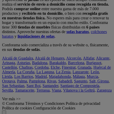
realiza el
servicio de envío a domicilio como recogida en tienda.
Podrás
comprar online
entre nuestra gama de más de 7.000
productos y
recibirlo en tu domicilio
, o bien con
recogida gratis
en nuestras tiendas física.
No esperes más para crear o renovar tu
hogar y transformarlo en un espacio con mucho estilo. Conforama
tiene 300
tiendas de muebles
físicas distribuidas en
6 países
distintos. Aproveche nuestras ofertas de
sofas baratos
,
colchones
baratos
y
liquidaciones de sofas
.
Conforama solo comercializa a través de su website o, físicamente,
en sus
tiendas de sofás
.
Alcalá de Guadaíra
,
Alcalá de Henares
,
Alcorcón
,
Alfafar
,
Alicante
,
Arinaga
,
Asturias
,
Badalona
,
Barakaldo
,
Barcelona
,
Burjassot
,
Castellón
,
Chafiras
,
Cordoba
,
Elche
,
Finestrat
,
Granada
,
Huércal de
Almería
,
La Coruña
,
La Laguna
,
La Zenia
,
Lanzarote
,
León
,
Lleida
,
Los Barrios
,
Madrid
,
Majadahonda
,
Málaga
,
Murcia
,
Orotava
,
Palma
,
Pamplona
,
Rivas
,
Sabadell
,
Sagunto
,
Salt, Girona
,
San Sebastian
,
Sant Boi
,
Santander
,
Santiago de Compostela
,
Sevilla
,
Tamaraceite
,
Terrassa
,
Viana
,
Vilanova i la Geltrú
,
Zaragoza
Ver más >>
© Conforama
Términos y Condiciones
Política de privacidad
Política de cookies
Configuración de Cookies