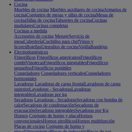
Cocina
Muebles de cocina
Muebles auxiliares de cocina
Armarios de
cocina
Conjuntos de mesas y sillas de cocina
Mesas de
cocina
Sillas de cocina
Taburetes de cocina
Cocinas
modulares
Cocinas completas
Cocinas a medida
Accesorios de cocina
Menaje
Servicio de
mesa
Cubertería
Cuchillos para chef
Vinos y
licores
Botellas
Utensilios de cocina
Vajilla
Bandejas
Electrodomésticos
Frigoríficos
Frigoríficos americanos
Frigoríficos
combi
Vinotecas
Frigoríficos integrables
Frigoríficos
pequeños
Frigoríficos portátiles
Congeladores
Congeladores verticales
Congeladores
horizontales
Lavadoras
Lavadoras de carga frontal
Lavadoras de carga
superior
Lavadoras - Secadoras
Lavadoras
integrables
Lavadoras por kg
Secadoras
Lavadoras - Secadoras
Secadoras con bomba de
calor
Secadoras de condensación
Secadoras de
evacuación
Secadoras integrables
Secadoras por Kg
Hornos
Conjunto de horno y placa
Hornos
convencionales
Hornos pirolíticos
Hornos multifunción
Placas de cocina
Conjunto de horno y
placa
Vitrocerámica
Placas de inducción
Placas de gas