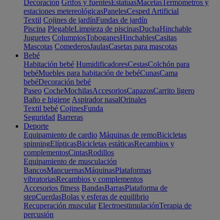
Decoración
Grifos y fuentes
Estatuas
Macetas
Termómetros y
estaciones metereológicas
Paneles
Cesped Artificial
Textil
Cojines de jardín
Fundas de jardín
Piscina
Plegable
Limpieza de piscinas
Ducha
Hinchable
Juguetes
Columpios
Toboganes
Hinchables
Casitas
Mascotas
Comederos
Jaulas
Casetas para mascotas
Bebé
Habitación bebé
Humidificadores
Cestas
Colchón para
bebé
Muebles para habitación de bebé
Cunas
Cama
bebé
Decoración bebé
Paseo
Coche
Mochilas
Accesorios
Capazos
Carrito ligero
Baño e higiene
Aspirador nasal
Orinales
Textil bebé
Cojines
Funda
Seguridad
Barreras
Deporte
Equipamiento de cardio
Máquinas de remo
Bicicletas
spinning
Elípticas
Bicicletas estáticas
Recambios y
complementos
Cintas
Rodillos
Equipamiento de musculación
Bancos
Mancuernas
Máquinas
Plataformas
vibratorias
Recambios y complementos
Accesorios fitness
Bandas
Barras
Plataforma de
step
Cuerdas
Bolas y esferas de equilibrio
Recuperación muscular
Electroestimulación
Terapia de
percusión