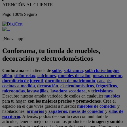
ATENCIÓN AL CLIENTE
Pago 100% Seguro
¡Nueva app!
Conforama, tu tienda de muebles,
decoración y electrodomésticos
Conforama
es tu tienda de
sofás
,
sofá cama
,
sofá chaise longue
,
sillón
,
sillón relax
,
colchones
,
muebles de salón
,
mesas comedor
,
dormitorio de juvenil
,
dormitorio de matrimonio
,
canapés
,
cocinas a medida
,
decoración
,
electrodomésticos
,
frigoríficos
,
microondas
,
lavavajillas
,
lavadora secadora
, y
televisiones
.
Descubre nuestra amplia variedad de estilos en cualquier
muebles
para tu hogar,
con los mejores precios y promociones
. Crea el
espacio en el que vives gracias a nuestros
muebles de comedor
y
habitaciones,
armarios
y
zapateros
,
mesas de comedor
y
sillas de
escritorio
. Además, podrás decorar tu casa con multitud de
artículos, tener el mejor ocio con los productos de
imagen y sonido
y aprovechar tu
jardín
en las épocas de buen tiempo. Conforama