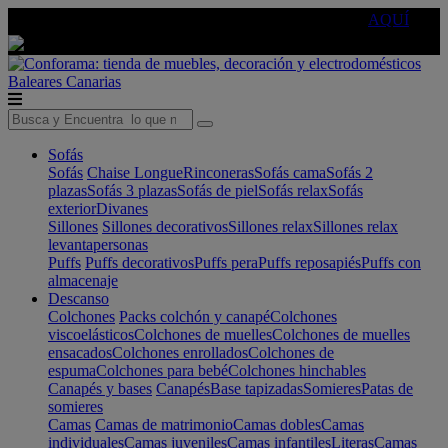
🔵Cambia tu electro con
-10% EXTRA
de descuento ☑️
AQUÍ
Baleares
Canarias
Sofás
Sofás
Chaise Longue
Rinconeras
Sofás cama
Sofás 2
plazas
Sofás 3 plazas
Sofás de piel
Sofás relax
Sofás
exterior
Divanes
Sillones
Sillones decorativos
Sillones relax
Sillones relax
levantapersonas
Puffs
Puffs decorativos
Puffs pera
Puffs reposapiés
Puffs con
almacenaje
Descanso
Colchones
Packs colchón y canapé
Colchones
viscoelásticos
Colchones de muelles
Colchones de muelles
ensacados
Colchones enrollados
Colchones de
espuma
Colchones para bebé
Colchones hinchables
Canapés y bases
Canapés
Base tapizadas
Somieres
Patas de
somieres
Camas
Camas de matrimonio
Camas dobles
Camas
individuales
Camas juveniles
Camas infantiles
Literas
Camas