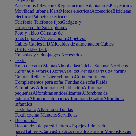
Televisión
Accesorios
Televisores
Reproductores
Adaptadores
Proyectores
Movilidad urbana
Karts
Motos eléctricas
Accesorios
Bicicletas
eléctricas
Patinetes eléctricos
Telefonía
Teléfonos fijos
Gadgets y
complementos
Smartphones
Foto y vídeo
Cámaras de
fotos
Trípodes
Videocámaras
Objetivos
Cables
Cables HDMI
Cables de alimentación
Cables
USB
Cables Jack
Consolas y videojuegos
Accesorios
Textil
Ropa de cama
Mantas
Almohadas
Colchas
Sábanas
Nórdicos
Cortinas y estores
Estores
Visillos
Cortinas
Barras de cortina
Cojines
Relleno
Exterior
Fundas
Cojín con relleno
Complementos para sofás
Fundas de sofás
Plaids
Alfombras
Alfombras de habitación
Alfombras
pequeñas
Alfombras antideslizantes
Alfombras de
exterior
Alfombras de baño
Alfombras de salón
Alfombras
infantiles
Textil baño
Albornoces
Toallas
Textil cocina
Manteles
Servilletas
Decoración
Decoración de pared
Letreros
Espejos
Relojes de
pared
Tableros
Canvas
Cuadros pintados a mano
Marcos
Placas