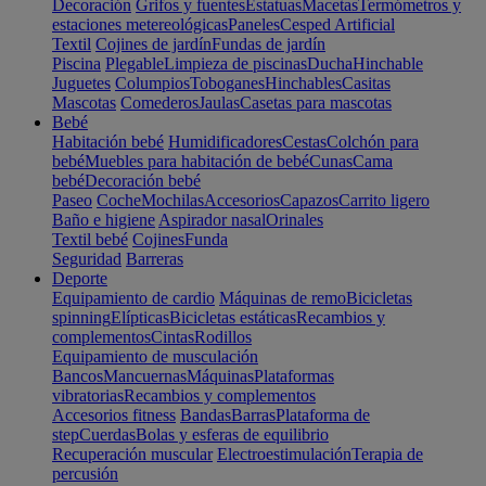
Decoración
Grifos y fuentes
Estatuas
Macetas
Termómetros y
estaciones metereológicas
Paneles
Cesped Artificial
Textil
Cojines de jardín
Fundas de jardín
Piscina
Plegable
Limpieza de piscinas
Ducha
Hinchable
Juguetes
Columpios
Toboganes
Hinchables
Casitas
Mascotas
Comederos
Jaulas
Casetas para mascotas
Bebé
Habitación bebé
Humidificadores
Cestas
Colchón para
bebé
Muebles para habitación de bebé
Cunas
Cama
bebé
Decoración bebé
Paseo
Coche
Mochilas
Accesorios
Capazos
Carrito ligero
Baño e higiene
Aspirador nasal
Orinales
Textil bebé
Cojines
Funda
Seguridad
Barreras
Deporte
Equipamiento de cardio
Máquinas de remo
Bicicletas
spinning
Elípticas
Bicicletas estáticas
Recambios y
complementos
Cintas
Rodillos
Equipamiento de musculación
Bancos
Mancuernas
Máquinas
Plataformas
vibratorias
Recambios y complementos
Accesorios fitness
Bandas
Barras
Plataforma de
step
Cuerdas
Bolas y esferas de equilibrio
Recuperación muscular
Electroestimulación
Terapia de
percusión