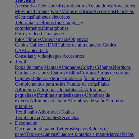
Televisión
Accesorios
Televisores
Reproductores
Adaptadores
Proyectores
Movilidad urbana
Karts
Motos eléctricas
Accesorios
Bicicletas
eléctricas
Patinetes eléctricos
Telefonía
Teléfonos fijos
Gadgets y
complementos
Smartphones
Foto y vídeo
Cámaras de
fotos
Trípodes
Videocámaras
Objetivos
Cables
Cables HDMI
Cables de alimentación
Cables
USB
Cables Jack
Consolas y videojuegos
Accesorios
Textil
Ropa de cama
Mantas
Almohadas
Colchas
Sábanas
Nórdicos
Cortinas y estores
Estores
Visillos
Cortinas
Barras de cortina
Cojines
Relleno
Exterior
Fundas
Cojín con relleno
Complementos para sofás
Fundas de sofás
Plaids
Alfombras
Alfombras de habitación
Alfombras
pequeñas
Alfombras antideslizantes
Alfombras de
exterior
Alfombras de baño
Alfombras de salón
Alfombras
infantiles
Textil baño
Albornoces
Toallas
Textil cocina
Manteles
Servilletas
Decoración
Decoración de pared
Letreros
Espejos
Relojes de
pared
Tableros
Canvas
Cuadros pintados a mano
Marcos
Placas