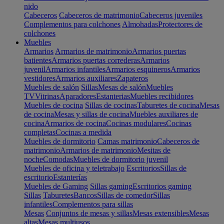
nido
Cabeceros
Cabeceros de matrimonio
Cabeceros juveniles
Complementos para colchones
Almohadas
Protectores de
colchones
Muebles
Armarios
Armarios de matrimonio
Armarios puertas
batientes
Armarios puertas correderas
Armarios
juvenil
Armarios infantiles
Armarios esquineros
Armarios
vestidores
Armarios auxiliares
Zapateros
Muebles de salón
Sillas
Mesas de salón
Muebles
TV
Vitrinas
Aparadores
Estanterias
Muebles recibidores
Muebles de cocina
Sillas de cocinas
Taburetes de cocina
Mesas
de cocina
Mesas y sillas de cocina
Muebles auxiliares de
cocina
Armarios de cocina
Cocinas modulares
Cocinas
completas
Cocinas a medida
Muebles de dormitorio
Camas matrimonio
Cabeceros de
matrimonio
Armarios de matrimonio
Mesitas de
noche
Comodas
Muebles de dormitorio juvenil
Muebles de oficina y teletrabajo
Escritorios
Sillas de
escritorio
Estanterías
Muebles de Gaming
Sillas gaming
Escritorios gaming
Sillas
Taburetes
Bancos
Sillas de comedor
Sillas
infantiles
Complementos para sillas
Mesas
Conjuntos de mesas y sillas
Mesas extensibles
Mesas
altas
Mesas multiusos