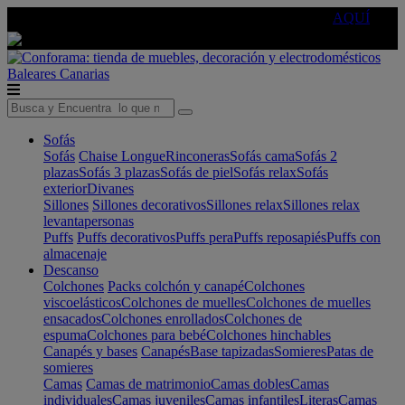
🔵Cambia tu electro con
-10% EXTRA
de descuento ☑️
AQUÍ
Baleares
Canarias
Sofás
Sofás
Chaise Longue
Rinconeras
Sofás cama
Sofás 2
plazas
Sofás 3 plazas
Sofás de piel
Sofás relax
Sofás
exterior
Divanes
Sillones
Sillones decorativos
Sillones relax
Sillones relax
levantapersonas
Puffs
Puffs decorativos
Puffs pera
Puffs reposapiés
Puffs con
almacenaje
Descanso
Colchones
Packs colchón y canapé
Colchones
viscoelásticos
Colchones de muelles
Colchones de muelles
ensacados
Colchones enrollados
Colchones de
espuma
Colchones para bebé
Colchones hinchables
Canapés y bases
Canapés
Base tapizadas
Somieres
Patas de
somieres
Camas
Camas de matrimonio
Camas dobles
Camas
individuales
Camas juveniles
Camas infantiles
Literas
Camas