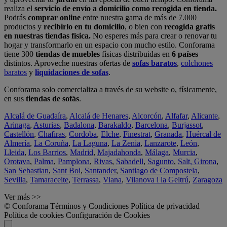
realiza el
servicio de envío a domicilio como recogida en tienda.
Podrás
comprar online
entre nuestra gama de más de 7.000
productos y
recibirlo en tu domicilio
, o bien con
recogida gratis
en nuestras tiendas física.
No esperes más para crear o renovar tu
hogar y transformarlo en un espacio con mucho estilo. Conforama
tiene 300
tiendas de muebles
físicas distribuidas en
6 países
distintos. Aproveche nuestras ofertas de
sofas baratos
,
colchones
baratos
y
liquidaciones de sofas
.
Conforama solo comercializa a través de su website o, físicamente,
en sus
tiendas de sofás
.
Alcalá de Guadaíra
,
Alcalá de Henares
,
Alcorcón
,
Alfafar
,
Alicante
,
Arinaga
,
Asturias
,
Badalona
,
Barakaldo
,
Barcelona
,
Burjassot
,
Castellón
,
Chafiras
,
Cordoba
,
Elche
,
Finestrat
,
Granada
,
Huércal de
Almería
,
La Coruña
,
La Laguna
,
La Zenia
,
Lanzarote
,
León
,
Lleida
,
Los Barrios
,
Madrid
,
Majadahonda
,
Málaga
,
Murcia
,
Orotava
,
Palma
,
Pamplona
,
Rivas
,
Sabadell
,
Sagunto
,
Salt, Girona
,
San Sebastian
,
Sant Boi
,
Santander
,
Santiago de Compostela
,
Sevilla
,
Tamaraceite
,
Terrassa
,
Viana
,
Vilanova i la Geltrú
,
Zaragoza
Ver más >>
© Conforama
Términos y Condiciones
Política de privacidad
Política de cookies
Configuración de Cookies