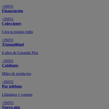
+INFO
Financiación
+INFO
Colecciones
Crea tu propio estilo
+INFO
Tranquilidad
6 años de Garantía Plus
+INFO
Catálogos
Miles de productos
+INFO
Por teléfono
Llámanos y compra
+INFO
Nueva app