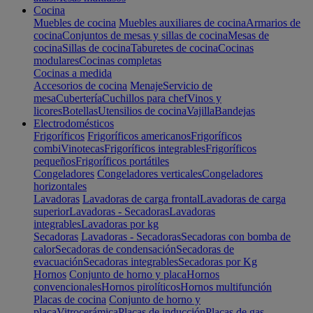
Cocina
Muebles de cocina
Muebles auxiliares de cocina
Armarios de
cocina
Conjuntos de mesas y sillas de cocina
Mesas de
cocina
Sillas de cocina
Taburetes de cocina
Cocinas
modulares
Cocinas completas
Cocinas a medida
Accesorios de cocina
Menaje
Servicio de
mesa
Cubertería
Cuchillos para chef
Vinos y
licores
Botellas
Utensilios de cocina
Vajilla
Bandejas
Electrodomésticos
Frigoríficos
Frigoríficos americanos
Frigoríficos
combi
Vinotecas
Frigoríficos integrables
Frigoríficos
pequeños
Frigoríficos portátiles
Congeladores
Congeladores verticales
Congeladores
horizontales
Lavadoras
Lavadoras de carga frontal
Lavadoras de carga
superior
Lavadoras - Secadoras
Lavadoras
integrables
Lavadoras por kg
Secadoras
Lavadoras - Secadoras
Secadoras con bomba de
calor
Secadoras de condensación
Secadoras de
evacuación
Secadoras integrables
Secadoras por Kg
Hornos
Conjunto de horno y placa
Hornos
convencionales
Hornos pirolíticos
Hornos multifunción
Placas de cocina
Conjunto de horno y
placa
Vitrocerámica
Placas de inducción
Placas de gas