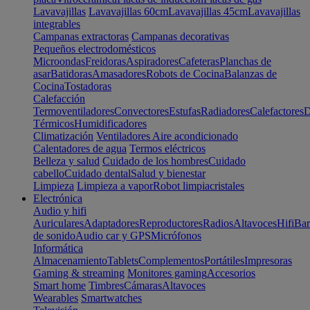
Lavavajillas
Lavavajillas 60cm
Lavavajillas 45cm
Lavavajillas
integrables
Campanas extractoras
Campanas decorativas
Pequeños electrodomésticos
Microondas
Freidoras
Aspiradores
Cafeteras
Planchas de
asar
Batidoras
Amasadores
Robots de Cocina
Balanzas de
Cocina
Tostadoras
Calefacción
Termoventiladores
Convectores
Estufas
Radiadores
Calefactores
D
Térmicos
Humidificadores
Climatización
Ventiladores
Aire acondicionado
Calentadores de agua
Termos eléctricos
Belleza y salud
Cuidado de los hombres
Cuidado
cabello
Cuidado dental
Salud y bienestar
Limpieza
Limpieza a vapor
Robot limpiacristales
Electrónica
Audio y hifi
Auriculares
Adaptadores
Reproductores
Radios
Altavoces
Hifi
Bar
de sonido
Audio car y GPS
Micrófonos
Informática
Almacenamiento
Tablets
Complementos
Portátiles
Impresoras
Gaming & streaming
Monitores gaming
Accesorios
Smart home
Timbres
Cámaras
Altavoces
Wearables
Smartwatches