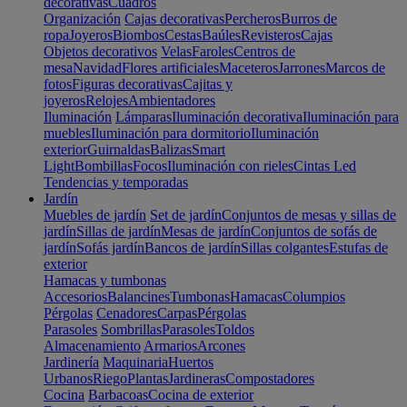
decorativas
Cuadros
Organización
Cajas decorativas
Percheros
Burros de
ropa
Joyeros
Biombos
Cestas
Baúles
Revisteros
Cajas
Objetos decorativos
Velas
Faroles
Centros de
mesa
Navidad
Flores artificiales
Maceteros
Jarrones
Marcos de
fotos
Figuras decorativas
Cajitas y
joyeros
Relojes
Ambientadores
Iluminación
Lámparas
Iluminación decorativa
Iluminación para
muebles
Iluminación para dormitorio
Iluminación
exterior
Guirnaldas
Balizas
Smart
Light
Bombillas
Focos
Iluminación con rieles
Cintas Led
Tendencias y temporadas
Jardín
Muebles de jardín
Set de jardín
Conjuntos de mesas y sillas de
jardín
Sillas de jardín
Mesas de jardín
Conjuntos de sofás de
jardín
Sofás jardín
Bancos de jardín
Sillas colgantes
Estufas de
exterior
Hamacas y tumbonas
Accesorios
Balancines
Tumbonas
Hamacas
Columpios
Pérgolas
Cenadores
Carpas
Pérgolas
Parasoles
Sombrillas
Parasoles
Toldos
Almacenamiento
Armarios
Arcones
Jardinería
Maquinaria
Huertos
Urbanos
Riego
Plantas
Jardineras
Compostadores
Cocina
Barbacoas
Cocina de exterior