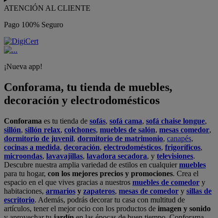
ATENCIÓN AL CLIENTE
Pago 100% Seguro
¡Nueva app!
Conforama, tu tienda de muebles,
decoración y electrodomésticos
Conforama
es tu tienda de
sofás
,
sofá cama
,
sofá chaise longue
,
sillón
,
sillón relax
,
colchones
,
muebles de salón
,
mesas comedor
,
dormitorio de juvenil
,
dormitorio de matrimonio
,
canapés
,
cocinas a medida
,
decoración
,
electrodomésticos
,
frigoríficos
,
microondas
,
lavavajillas
,
lavadora secadora
, y
televisiones
.
Descubre nuestra amplia variedad de estilos en cualquier
muebles
para tu hogar,
con los mejores precios y promociones
. Crea el
espacio en el que vives gracias a nuestros
muebles de comedor
y
habitaciones,
armarios
y
zapateros
,
mesas de comedor
y
sillas de
escritorio
. Además, podrás decorar tu casa con multitud de
artículos, tener el mejor ocio con los productos de
imagen y sonido
y aprovechar tu
jardín
en las épocas de buen tiempo. Conforama