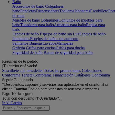
Baño
Accesorios de baño
Colgadores
baño
Papeleras
Dispensadores
Toalleros
Jaboneras
Escobillero
Port
de ropa
Muebles de baño
Botiquines
Conjuntos de muebles para
baño
Tocadores para baño
Armarios para baño
Repisa para
baño
Espejos de baño
Espejos de baño sin Luz
Espejos de baño
iluminados
Espejos de baño con aumento
Sanitarios
Bañeras
Lavabos
Mamparas
Grifería
Grifos para cocina
Grifos para ducha
Seguridad de baño
Barras de seguridad para baño
Resumen de tu pedido
¡Tu carrito está vacío!
Suscríbete a la newsletter
Todas las promociones
Colecciones
Conforama
Tarjeta Conforama
Financiación
Catálogos Conforama
Seguir Comprando
*Descuentos, cupones y servicios son aplicados en el carrito. Haz
clic en Tramitar Pedido para ver estos descuentos e importes
Pago 100% seguro
Total con descuento
(IVA incluido*)
Ir Al Carrito