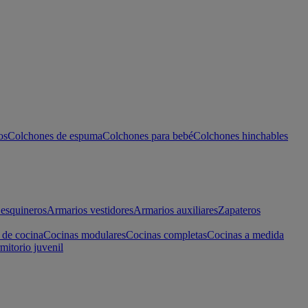
os
Colchones de espuma
Colchones para bebé
Colchones hinchables
esquineros
Armarios vestidores
Armarios auxiliares
Zapateros
 de cocina
Cocinas modulares
Cocinas completas
Cocinas a medida
mitorio juvenil