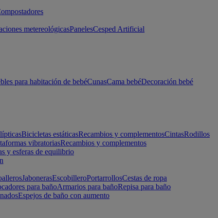
ompostadores
aciones metereológicas
Paneles
Cesped Artificial
les para habitación de bebé
Cunas
Cama bebé
Decoración bebé
lípticas
Bicicletas estáticas
Recambios y complementos
Cintas
Rodillos
taformas vibratorias
Recambios y complementos
s y esferas de equilibrio
ón
alleros
Jaboneras
Escobillero
Portarrollos
Cestas de ropa
cadores para baño
Armarios para baño
Repisa para baño
inados
Espejos de baño con aumento