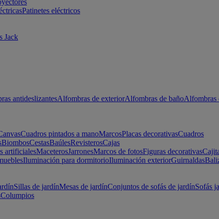
oyectores
éctricas
Patinetes eléctricos
s Jack
ras antideslizantes
Alfombras de exterior
Alfombras de baño
Alfombras 
Canvas
Cuadros pintados a mano
Marcos
Placas decorativas
Cuadros
s
Biombos
Cestas
Baúles
Revisteros
Cajas
s artificiales
Maceteros
Jarrones
Marcos de fotos
Figuras decorativas
Cajit
muebles
Iluminación para dormitorio
Iluminación exterior
Guirnaldas
Bali
ardín
Sillas de jardín
Mesas de jardín
Conjuntos de sofás de jardín
Sofás j
s
Columpios