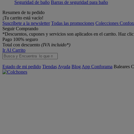
Seguridad de baño
Barras de seguridad para baño
Resumen de tu pedido
¡Tu carrito está vacío!
Suscríbete a la newsletter
Todas las promociones
Colecciones Confo
Seguir Comprando
*Descuentos, cupones y servicios son aplicados en el carrito. Haz cli
Pago 100% seguro
Total con descuento
(IVA incluido*)
Ir Al Carrito
Estado de mi pedido
Tiendas
Ayuda
Blog
App Conforama
Baleares
C