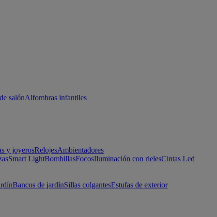
de salón
Alfombras infantiles
as y joyeros
Relojes
Ambientadores
zas
Smart Light
Bombillas
Focos
Iluminación con rieles
Cintas Led
ardín
Bancos de jardín
Sillas colgantes
Estufas de exterior