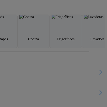
napés
Cocina
Frigoríficos
Lavadoras