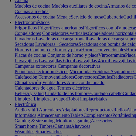
Cocina
Muebles de cocina
Muebles auxiliares de cocina
Armarios de co
Cocinas a medida
Accesorios de cocina
Menaje
Servicio de mesa
Cubertería
Cuchil
Electrodomésticos
Frigoríficos
Frigoríficos americanos
Frigoríficos combi
Vinoteca
Congeladores
Congeladores verticales
Congeladores horizontal
Lavadoras
Lavadoras de carga frontal
Lavadoras de carga super
Secadoras
Lavadoras - Secadoras
Secadoras con bomba de calo
Hornos
Conjunto de horno y placa
Hornos convencionales
Horno
Placas de cocina
Conjunto de horno y placa
Vitrocerámica
Placa
Lavavajillas
Lavavajillas 60cm
Lavavajillas 45cm
Lavavajillas i
Campanas extractoras
Campanas decorativas
Pequeños electrodomésticos
Microondas
Freidoras
Aspiradores
C
Calefacción
Termoventiladores
Convectores
Estufas
Radiadores
C
Climatización
Ventiladores
Aire acondicionado
Calentadores de agua
Termos eléctricos
Belleza y salud
Cuidado de los hombres
Cuidado cabello
Cuidad
Limpieza
Limpieza a vapor
Robot limpiacristales
Electrónica
Audio y hifi
Auriculares
Adaptadores
Reproductores
Radios
Alta
Informática
Almacenamiento
Tablets
Complementos
Portátiles
Im
Gaming & streaming
Monitores gaming
Accesorios
Smart home
Timbres
Cámaras
Altavoces
Wearables
Smartwatches