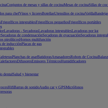
cina
Conjuntos de mesas y sillas de cocina
Mesas de cocina
Sillas de coc
los para chef
Vinos y licores
Botellas
Utensilios de cocina
Vajilla
Bandeja
s
Frigoríficos integrables
Frigoríficos pequeños
Frigoríficos portátiles
es
ior
Lavadoras - Secadoras
Lavadoras integrables
Lavadoras por kg
r
Secadoras de condensación
Secadoras de evacuación
Secadoras integra
s pirolíticos
Hornos multifunción
s de inducción
Placas de gas
ntegrables
afeteras
Planchas de asar
Batidoras
Amasadores
Robots de Cocina
Balanz
alefactores
Difusores
Emisores Térmicos
Humidificadores
o dental
Salud y bienestar
voces
Hifi
Barras de sonido
Audio car y GPS
Micrófonos
presoras