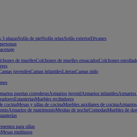
s 3 plazas
Sofás de piel
Sofás relax
Sofás exterior
Divanes
apersonas
macenaje
chones de muelles
Colchones de muelles ensacados
Colchones enrollad
eres
Camas juveniles
Camas infantiles
Literas
Camas nido
ones
marios puertas correderas
Armarios juvenil
Armarios infantiles
Armarios 
radores
Estanterias
Muebles recibidores
e cocina
Mesas y sillas de cocina
Muebles auxiliares de cocina
Armarios
onio
Armarios de matrimonio
Mesitas de noche
Comodas
Muebles de dor
tanterías
entos para sillas
s
Mesas multiusos