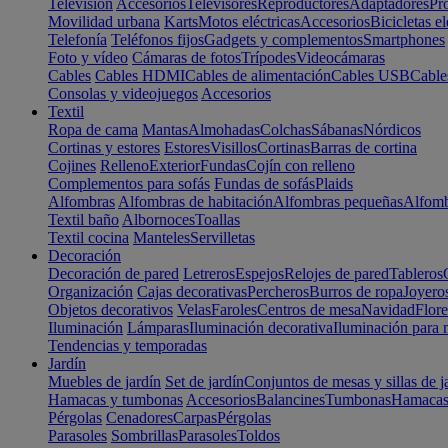
Televisión
Accesorios
Televisores
Reproductores
Adaptadores
Pr
Movilidad urbana
Karts
Motos eléctricas
Accesorios
Bicicletas el
Telefonía
Teléfonos fijos
Gadgets y complementos
Smartphones
Foto y vídeo
Cámaras de fotos
Trípodes
Videocámaras
Cables
Cables HDMI
Cables de alimentación
Cables USB
Cable
Consolas y videojuegos
Accesorios
Textil
Ropa de cama
Mantas
Almohadas
Colchas
Sábanas
Nórdicos
Cortinas y estores
Estores
Visillos
Cortinas
Barras de cortina
Cojines
Relleno
Exterior
Fundas
Cojín con relleno
Complementos para sofás
Fundas de sofás
Plaids
Alfombras
Alfombras de habitación
Alfombras pequeñas
Alfomb
Textil baño
Albornoces
Toallas
Textil cocina
Manteles
Servilletas
Decoración
Decoración de pared
Letreros
Espejos
Relojes de pared
Tableros
Organización
Cajas decorativas
Percheros
Burros de ropa
Joyero
Objetos decorativos
Velas
Faroles
Centros de mesa
Navidad
Flore
Iluminación
Lámparas
Iluminación decorativa
Iluminación para 
Tendencias y temporadas
Jardín
Muebles de jardín
Set de jardín
Conjuntos de mesas y sillas de j
Hamacas y tumbonas
Accesorios
Balancines
Tumbonas
Hamaca
Pérgolas
Cenadores
Carpas
Pérgolas
Parasoles
Sombrillas
Parasoles
Toldos