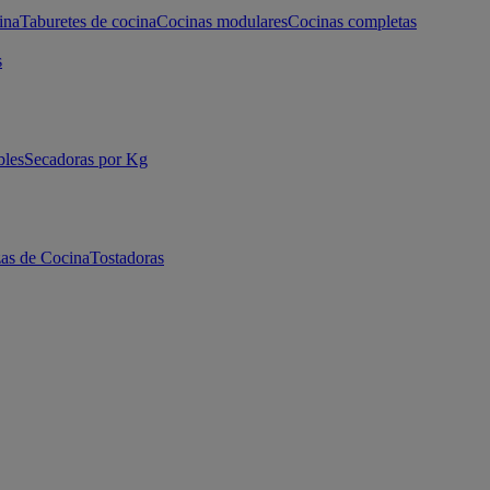
ina
Taburetes de cocina
Cocinas modulares
Cocinas completas
s
bles
Secadoras por Kg
as de Cocina
Tostadoras