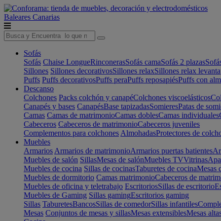
Baleares
Canarias
Sofás
Sofás
Chaise Longue
Rinconeras
Sofás cama
Sofás 2 plazas
Sofá
Sillones
Sillones decorativos
Sillones relax
Sillones relax levant
Puffs
Puffs decorativos
Puffs pera
Puffs reposapiés
Puffs con al
Descanso
Colchones
Packs colchón y canapé
Colchones viscoelásticos
Col
Canapés y bases
Canapés
Base tapizadas
Somieres
Patas de somi
Camas
Camas de matrimonio
Camas dobles
Camas individuales
Cabeceros
Cabeceros de matrimonio
Cabeceros juveniles
Complementos para colchones
Almohadas
Protectores de colch
Muebles
Armarios
Armarios de matrimonio
Armarios puertas batientes
Ar
Muebles de salón
Sillas
Mesas de salón
Muebles TV
Vitrinas
Apa
Muebles de cocina
Sillas de cocinas
Taburetes de cocina
Mesas d
Muebles de dormitorio
Camas matrimonio
Cabeceros de matrim
Muebles de oficina y teletrabajo
Escritorios
Sillas de escritorio
Es
Muebles de Gaming
Sillas gaming
Escritorios gaming
Sillas
Taburetes
Bancos
Sillas de comedor
Sillas infantiles
Complem
Mesas
Conjuntos de mesas y sillas
Mesas extensibles
Mesas alta