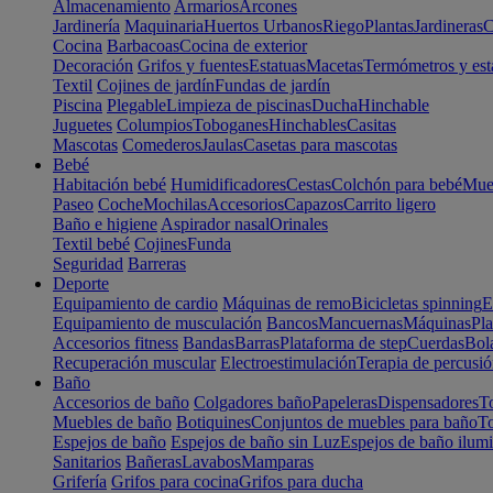
Almacenamiento
Armarios
Arcones
Jardinería
Maquinaria
Huertos Urbanos
Riego
Plantas
Jardineras
C
Cocina
Barbacoas
Cocina de exterior
Decoración
Grifos y fuentes
Estatuas
Macetas
Termómetros y est
Textil
Cojines de jardín
Fundas de jardín
Piscina
Plegable
Limpieza de piscinas
Ducha
Hinchable
Juguetes
Columpios
Toboganes
Hinchables
Casitas
Mascotas
Comederos
Jaulas
Casetas para mascotas
Bebé
Habitación bebé
Humidificadores
Cestas
Colchón para bebé
Mueb
Paseo
Coche
Mochilas
Accesorios
Capazos
Carrito ligero
Baño e higiene
Aspirador nasal
Orinales
Textil bebé
Cojines
Funda
Seguridad
Barreras
Deporte
Equipamiento de cardio
Máquinas de remo
Bicicletas spinning
E
Equipamiento de musculación
Bancos
Mancuernas
Máquinas
Pla
Accesorios fitness
Bandas
Barras
Plataforma de step
Cuerdas
Bola
Recuperación muscular
Electroestimulación
Terapia de percusi
Baño
Accesorios de baño
Colgadores baño
Papeleras
Dispensadores
To
Muebles de baño
Botiquines
Conjuntos de muebles para baño
To
Espejos de baño
Espejos de baño sin Luz
Espejos de baño ilum
Sanitarios
Bañeras
Lavabos
Mamparas
Grifería
Grifos para cocina
Grifos para ducha