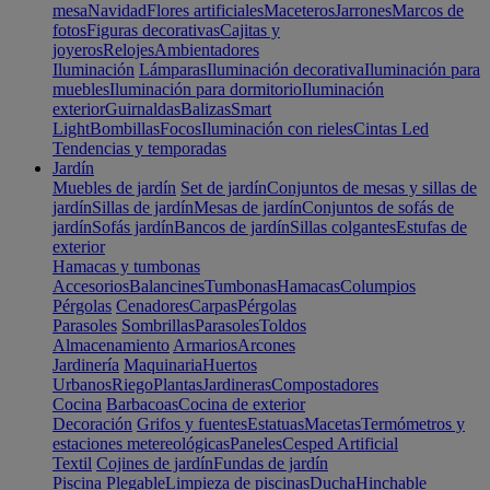
mesa
Navidad
Flores artificiales
Maceteros
Jarrones
Marcos de
fotos
Figuras decorativas
Cajitas y
joyeros
Relojes
Ambientadores
Iluminación
Lámparas
Iluminación decorativa
Iluminación para
muebles
Iluminación para dormitorio
Iluminación
exterior
Guirnaldas
Balizas
Smart
Light
Bombillas
Focos
Iluminación con rieles
Cintas Led
Tendencias y temporadas
Jardín
Muebles de jardín
Set de jardín
Conjuntos de mesas y sillas de
jardín
Sillas de jardín
Mesas de jardín
Conjuntos de sofás de
jardín
Sofás jardín
Bancos de jardín
Sillas colgantes
Estufas de
exterior
Hamacas y tumbonas
Accesorios
Balancines
Tumbonas
Hamacas
Columpios
Pérgolas
Cenadores
Carpas
Pérgolas
Parasoles
Sombrillas
Parasoles
Toldos
Almacenamiento
Armarios
Arcones
Jardinería
Maquinaria
Huertos
Urbanos
Riego
Plantas
Jardineras
Compostadores
Cocina
Barbacoas
Cocina de exterior
Decoración
Grifos y fuentes
Estatuas
Macetas
Termómetros y
estaciones metereológicas
Paneles
Cesped Artificial
Textil
Cojines de jardín
Fundas de jardín
Piscina
Plegable
Limpieza de piscinas
Ducha
Hinchable