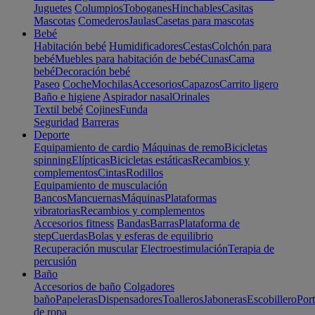
Juguetes
Columpios
Toboganes
Hinchables
Casitas
Mascotas
Comederos
Jaulas
Casetas para mascotas
Bebé
Habitación bebé
Humidificadores
Cestas
Colchón para
bebé
Muebles para habitación de bebé
Cunas
Cama
bebé
Decoración bebé
Paseo
Coche
Mochilas
Accesorios
Capazos
Carrito ligero
Baño e higiene
Aspirador nasal
Orinales
Textil bebé
Cojines
Funda
Seguridad
Barreras
Deporte
Equipamiento de cardio
Máquinas de remo
Bicicletas
spinning
Elípticas
Bicicletas estáticas
Recambios y
complementos
Cintas
Rodillos
Equipamiento de musculación
Bancos
Mancuernas
Máquinas
Plataformas
vibratorias
Recambios y complementos
Accesorios fitness
Bandas
Barras
Plataforma de
step
Cuerdas
Bolas y esferas de equilibrio
Recuperación muscular
Electroestimulación
Terapia de
percusión
Baño
Accesorios de baño
Colgadores
baño
Papeleras
Dispensadores
Toalleros
Jaboneras
Escobillero
Port
de ropa