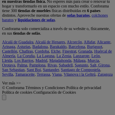
en nuestras tiendas física.
No esperes más para crear o renovar tu
hogar y transformarlo en un espacio con mucho estilo. Conforama
tiene 300
tiendas de muebles
físicas distribuidas en
6 países
distintos. Aproveche nuestras ofertas de
sofas baratos
,
colchones
baratos
y
liquidaciones de sofas
.
Conforama solo comercializa a través de su website o, físicamente,
en sus
tiendas de sofás
.
Alcalá de Guadaíra
,
Alcalá de Henares
,
Alcorcón
,
Alfafar
,
Alicante
,
Arinaga
,
Asturias
,
Badalona
,
Barakaldo
,
Barcelona
,
Burjassot
,
Castellón
,
Chafiras
,
Cordoba
,
Elche
,
Finestrat
,
Granada
,
Huércal de
Almería
,
La Coruña
,
La Laguna
,
La Zenia
,
Lanzarote
,
León
,
Lleida
,
Los Barrios
,
Madrid
,
Majadahonda
,
Málaga
,
Murcia
,
Orotava
,
Palma
,
Pamplona
,
Rivas
,
Sabadell
,
Sagunto
,
Salt, Girona
,
San Sebastian
,
Sant Boi
,
Santander
,
Santiago de Compostela
,
Sevilla
,
Tamaraceite
,
Terrassa
,
Viana
,
Vilanova i la Geltrú
,
Zaragoza
Ver más >>
© Conforama
Términos y Condiciones
Política de privacidad
Política de cookies
Configuración de Cookies