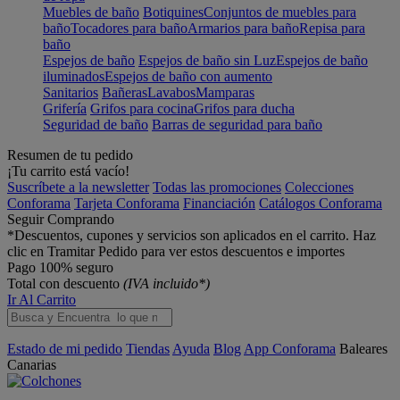
Muebles de baño
Botiquines
Conjuntos de muebles para
baño
Tocadores para baño
Armarios para baño
Repisa para
baño
Espejos de baño
Espejos de baño sin Luz
Espejos de baño
iluminados
Espejos de baño con aumento
Sanitarios
Bañeras
Lavabos
Mamparas
Grifería
Grifos para cocina
Grifos para ducha
Seguridad de baño
Barras de seguridad para baño
Resumen de tu pedido
¡Tu carrito está vacío!
Suscríbete a la newsletter
Todas las promociones
Colecciones
Conforama
Tarjeta Conforama
Financiación
Catálogos Conforama
Seguir Comprando
*Descuentos, cupones y servicios son aplicados en el carrito. Haz
clic en Tramitar Pedido para ver estos descuentos e importes
Pago 100% seguro
Total con descuento
(IVA incluido*)
Ir Al Carrito
Estado de mi pedido
Tiendas
Ayuda
Blog
App Conforama
Baleares
Canarias