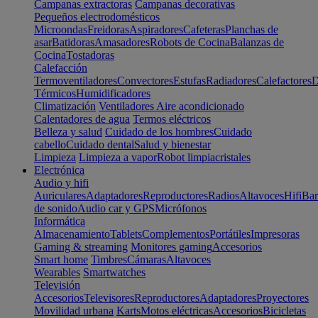
Campanas extractoras
Campanas decorativas
Pequeños electrodomésticos
Microondas
Freidoras
Aspiradores
Cafeteras
Planchas de
asar
Batidoras
Amasadores
Robots de Cocina
Balanzas de
Cocina
Tostadoras
Calefacción
Termoventiladores
Convectores
Estufas
Radiadores
Calefactores
D
Térmicos
Humidificadores
Climatización
Ventiladores
Aire acondicionado
Calentadores de agua
Termos eléctricos
Belleza y salud
Cuidado de los hombres
Cuidado
cabello
Cuidado dental
Salud y bienestar
Limpieza
Limpieza a vapor
Robot limpiacristales
Electrónica
Audio y hifi
Auriculares
Adaptadores
Reproductores
Radios
Altavoces
Hifi
Bar
de sonido
Audio car y GPS
Micrófonos
Informática
Almacenamiento
Tablets
Complementos
Portátiles
Impresoras
Gaming & streaming
Monitores gaming
Accesorios
Smart home
Timbres
Cámaras
Altavoces
Wearables
Smartwatches
Televisión
Accesorios
Televisores
Reproductores
Adaptadores
Proyectores
Movilidad urbana
Karts
Motos eléctricas
Accesorios
Bicicletas