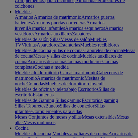
Complementos para colchones
Almohadas
Protectores de
colchones
Muebles
Armarios
Armarios de matrimonio
Armarios puertas
batientes
Armarios puertas correderas
Armarios
juvenil
Armarios infantiles
Armarios esquineros
Armarios
vestidores
Armarios auxiliares
Zapateros
Muebles de salón
Sillas
Mesas de salón
Muebles
TV
Vitrinas
Aparadores
Estanterias
Muebles recibidores
Muebles de cocina
Sillas de cocinas
Taburetes de cocina
Mesas
de cocina
Mesas y sillas de cocina
Muebles auxiliares de
cocina
Armarios de cocina
Cocinas modulares
Cocinas
completas
Cocinas a medida
Muebles de dormitorio
Camas matrimonio
Cabeceros de
matrimonio
Armarios de matrimonio
Mesitas de
noche
Comodas
Muebles de dormitorio juvenil
Muebles de oficina y teletrabajo
Escritorios
Sillas de
escritorio
Estanterías
Muebles de Gaming
Sillas gaming
Escritorios gaming
Sillas
Taburetes
Bancos
Sillas de comedor
Sillas
infantiles
Complementos para sillas
Mesas
Conjuntos de mesas y sillas
Mesas extensibles
Mesas
altas
Mesas multiusos
Cocina
Muebles de cocina
Muebles auxiliares de cocina
Armarios de