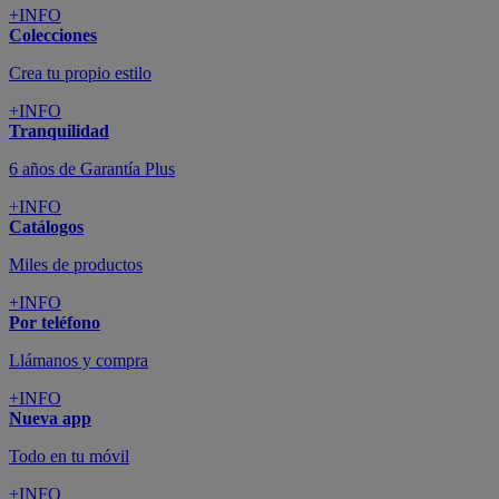
+INFO
Colecciones
Crea tu propio estilo
+INFO
Tranquilidad
6 años de Garantía Plus
+INFO
Catálogos
Miles de productos
+INFO
Por teléfono
Llámanos y compra
+INFO
Nueva app
Todo en tu móvil
+INFO