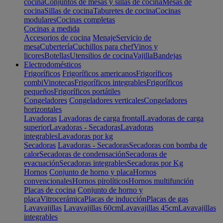
cocina
Conjuntos de mesas y sillas de cocina
Mesas de
cocina
Sillas de cocina
Taburetes de cocina
Cocinas
modulares
Cocinas completas
Cocinas a medida
Accesorios de cocina
Menaje
Servicio de
mesa
Cubertería
Cuchillos para chef
Vinos y
licores
Botellas
Utensilios de cocina
Vajilla
Bandejas
Electrodomésticos
Frigoríficos
Frigoríficos americanos
Frigoríficos
combi
Vinotecas
Frigoríficos integrables
Frigoríficos
pequeños
Frigoríficos portátiles
Congeladores
Congeladores verticales
Congeladores
horizontales
Lavadoras
Lavadoras de carga frontal
Lavadoras de carga
superior
Lavadoras - Secadoras
Lavadoras
integrables
Lavadoras por kg
Secadoras
Lavadoras - Secadoras
Secadoras con bomba de
calor
Secadoras de condensación
Secadoras de
evacuación
Secadoras integrables
Secadoras por Kg
Hornos
Conjunto de horno y placa
Hornos
convencionales
Hornos pirolíticos
Hornos multifunción
Placas de cocina
Conjunto de horno y
placa
Vitrocerámica
Placas de inducción
Placas de gas
Lavavajillas
Lavavajillas 60cm
Lavavajillas 45cm
Lavavajillas
integrables