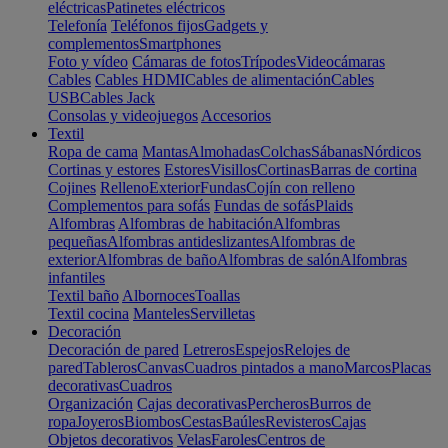
eléctricas
Patinetes eléctricos
Telefonía
Teléfonos fijos
Gadgets y
complementos
Smartphones
Foto y vídeo
Cámaras de fotos
Trípodes
Videocámaras
Cables
Cables HDMI
Cables de alimentación
Cables
USB
Cables Jack
Consolas y videojuegos
Accesorios
Textil
Ropa de cama
Mantas
Almohadas
Colchas
Sábanas
Nórdicos
Cortinas y estores
Estores
Visillos
Cortinas
Barras de cortina
Cojines
Relleno
Exterior
Fundas
Cojín con relleno
Complementos para sofás
Fundas de sofás
Plaids
Alfombras
Alfombras de habitación
Alfombras
pequeñas
Alfombras antideslizantes
Alfombras de
exterior
Alfombras de baño
Alfombras de salón
Alfombras
infantiles
Textil baño
Albornoces
Toallas
Textil cocina
Manteles
Servilletas
Decoración
Decoración de pared
Letreros
Espejos
Relojes de
pared
Tableros
Canvas
Cuadros pintados a mano
Marcos
Placas
decorativas
Cuadros
Organización
Cajas decorativas
Percheros
Burros de
ropa
Joyeros
Biombos
Cestas
Baúles
Revisteros
Cajas
Objetos decorativos
Velas
Faroles
Centros de