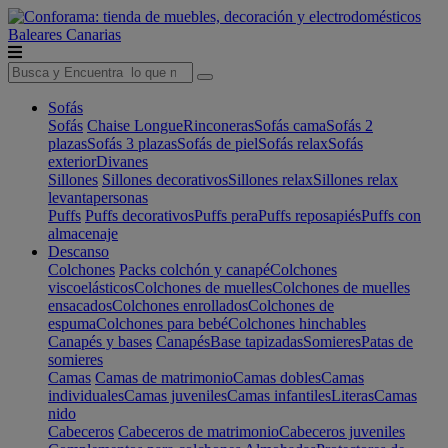
Baleares
Canarias
Sofás
Sofás
Chaise Longue
Rinconeras
Sofás cama
Sofás 2
plazas
Sofás 3 plazas
Sofás de piel
Sofás relax
Sofás
exterior
Divanes
Sillones
Sillones decorativos
Sillones relax
Sillones relax
levantapersonas
Puffs
Puffs decorativos
Puffs pera
Puffs reposapiés
Puffs con
almacenaje
Descanso
Colchones
Packs colchón y canapé
Colchones
viscoelásticos
Colchones de muelles
Colchones de muelles
ensacados
Colchones enrollados
Colchones de
espuma
Colchones para bebé
Colchones hinchables
Canapés y bases
Canapés
Base tapizadas
Somieres
Patas de
somieres
Camas
Camas de matrimonio
Camas dobles
Camas
individuales
Camas juveniles
Camas infantiles
Literas
Camas
nido
Cabeceros
Cabeceros de matrimonio
Cabeceros juveniles