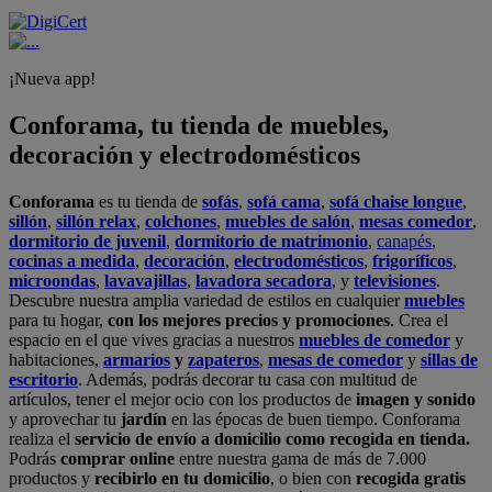
¡Nueva app!
Conforama, tu tienda de muebles,
decoración y electrodomésticos
Conforama
es tu tienda de
sofás
,
sofá cama
,
sofá chaise longue
,
sillón
,
sillón relax
,
colchones
,
muebles de salón
,
mesas comedor
,
dormitorio de juvenil
,
dormitorio de matrimonio
,
canapés
,
cocinas a medida
,
decoración
,
electrodomésticos
,
frigoríficos
,
microondas
,
lavavajillas
,
lavadora secadora
, y
televisiones
.
Descubre nuestra amplia variedad de estilos en cualquier
muebles
para tu hogar,
con los mejores precios y promociones
. Crea el
espacio en el que vives gracias a nuestros
muebles de comedor
y
habitaciones,
armarios
y
zapateros
,
mesas de comedor
y
sillas de
escritorio
. Además, podrás decorar tu casa con multitud de
artículos, tener el mejor ocio con los productos de
imagen y sonido
y aprovechar tu
jardín
en las épocas de buen tiempo. Conforama
realiza el
servicio de envío a domicilio como recogida en tienda.
Podrás
comprar online
entre nuestra gama de más de 7.000
productos y
recibirlo en tu domicilio
, o bien con
recogida gratis