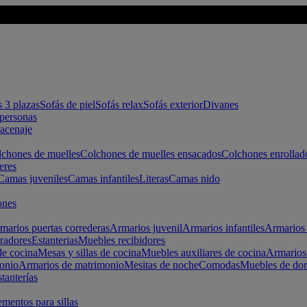
s 3 plazas
Sofás de piel
Sofás relax
Sofás exterior
Divanes
apersonas
macenaje
chones de muelles
Colchones de muelles ensacados
Colchones enrollad
eres
Camas juveniles
Camas infantiles
Literas
Camas nido
ones
marios puertas correderas
Armarios juvenil
Armarios infantiles
Armarios 
radores
Estanterias
Muebles recibidores
e cocina
Mesas y sillas de cocina
Muebles auxiliares de cocina
Armarios
onio
Armarios de matrimonio
Mesitas de noche
Comodas
Muebles de dor
tanterías
entos para sillas