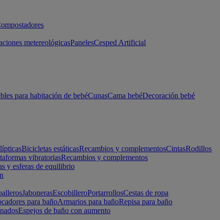
ompostadores
aciones metereológicas
Paneles
Cesped Artificial
les para habitación de bebé
Cunas
Cama bebé
Decoración bebé
lípticas
Bicicletas estáticas
Recambios y complementos
Cintas
Rodillos
taformas vibratorias
Recambios y complementos
s y esferas de equilibrio
ón
alleros
Jaboneras
Escobillero
Portarrollos
Cestas de ropa
cadores para baño
Armarios para baño
Repisa para baño
inados
Espejos de baño con aumento