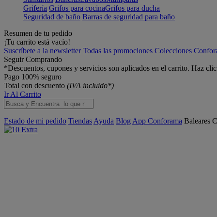
Grifería
Grifos para cocina
Grifos para ducha
Seguridad de baño
Barras de seguridad para baño
Resumen de tu pedido
¡Tu carrito está vacío!
Suscríbete a la newsletter
Todas las promociones
Colecciones Confo
Seguir Comprando
*Descuentos, cupones y servicios son aplicados en el carrito. Haz cli
Pago 100% seguro
Total con descuento
(IVA incluido*)
Ir Al Carrito
Estado de mi pedido
Tiendas
Ayuda
Blog
App Conforama
Baleares
C