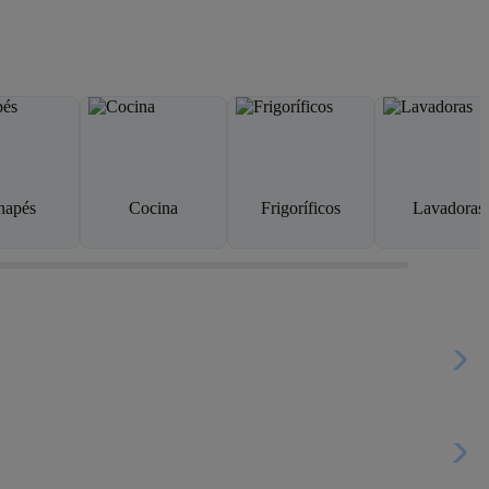
napés
Cocina
Frigoríficos
Lavadoras