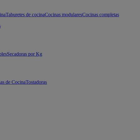
ina
Taburetes de cocina
Cocinas modulares
Cocinas completas
s
bles
Secadoras por Kg
as de Cocina
Tostadoras