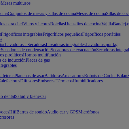
s
Mesas multiusos
cina
Conjuntos de mesas y sillas de cocina
Mesas de cocina
Sillas de coc
los para chef
Vinos y licores
Botellas
Utensilios de cocina
Vajilla
Bandeja
s
Frigoríficos integrables
Frigoríficos pequeños
Frigoríficos portátiles
es
ior
Lavadoras - Secadoras
Lavadoras integrables
Lavadoras por kg
r
Secadoras de condensación
Secadoras de evacuación
Secadoras integra
s pirolíticos
Hornos multifunción
s de inducción
Placas de gas
ntegrables
afeteras
Planchas de asar
Batidoras
Amasadores
Robots de Cocina
Balanz
alefactores
Difusores
Emisores Térmicos
Humidificadores
o dental
Salud y bienestar
voces
Hifi
Barras de sonido
Audio car y GPS
Micrófonos
presoras