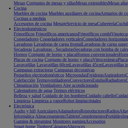
Mesas
Conjuntos de mesas y sillas
Mesas extensibles
Mesas alta
Cocina
Muebles de cocina
Muebles auxiliares de cocina
Armarios de co
Cocinas a medida
Accesorios de cocina
Menaje
Servicio de mesa
Cubertería
Cuchil
Electrodomésticos
Frigoríficos
Frigoríficos americanos
Frigoríficos combi
Vinoteca
Congeladores
Congeladores verticales
Congeladores horizontal
Lavadoras
Lavadoras de carga frontal
Lavadoras de carga super
Secadoras
Lavadoras - Secadoras
Secadoras con bomba de calo
Hornos
Conjunto de horno y placa
Hornos convencionales
Horno
Placas de cocina
Conjunto de horno y placa
Vitrocerámica
Placa
Lavavajillas
Lavavajillas 60cm
Lavavajillas 45cm
Lavavajillas i
Campanas extractoras
Campanas decorativas
Pequeños electrodomésticos
Microondas
Freidoras
Aspiradores
C
Calefacción
Termoventiladores
Convectores
Estufas
Radiadores
C
Climatización
Ventiladores
Aire acondicionado
Calentadores de agua
Termos eléctricos
Belleza y salud
Cuidado de los hombres
Cuidado cabello
Cuidad
Limpieza
Limpieza a vapor
Robot limpiacristales
Electrónica
Audio y hifi
Auriculares
Adaptadores
Reproductores
Radios
Alta
Informática
Almacenamiento
Tablets
Complementos
Portátiles
Im
Gaming & streaming
Monitores gaming
Accesorios
Smart home
Timbres
Cámaras
Altavoces