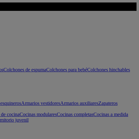
os
Colchones de espuma
Colchones para bebé
Colchones hinchables
esquineros
Armarios vestidores
Armarios auxiliares
Zapateros
 de cocina
Cocinas modulares
Cocinas completas
Cocinas a medida
mitorio juvenil