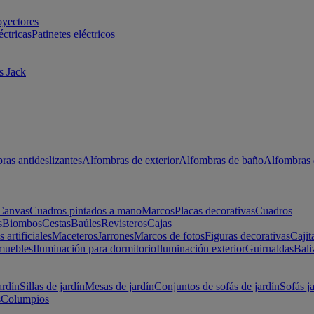
oyectores
éctricas
Patinetes eléctricos
s Jack
ras antideslizantes
Alfombras de exterior
Alfombras de baño
Alfombras 
Canvas
Cuadros pintados a mano
Marcos
Placas decorativas
Cuadros
s
Biombos
Cestas
Baúles
Revisteros
Cajas
s artificiales
Maceteros
Jarrones
Marcos de fotos
Figuras decorativas
Cajit
muebles
Iluminación para dormitorio
Iluminación exterior
Guirnaldas
Bali
ardín
Sillas de jardín
Mesas de jardín
Conjuntos de sofás de jardín
Sofás j
s
Columpios