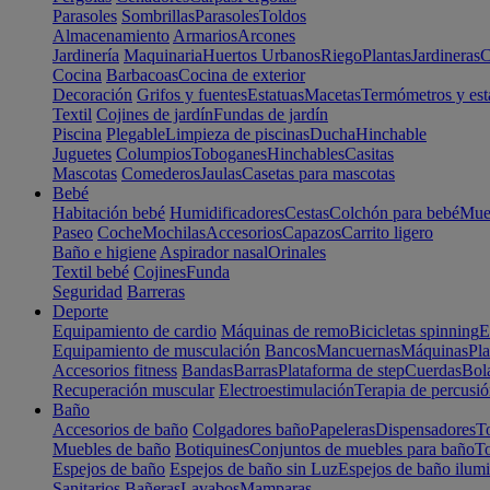
Parasoles
Sombrillas
Parasoles
Toldos
Almacenamiento
Armarios
Arcones
Jardinería
Maquinaria
Huertos Urbanos
Riego
Plantas
Jardineras
C
Cocina
Barbacoas
Cocina de exterior
Decoración
Grifos y fuentes
Estatuas
Macetas
Termómetros y est
Textil
Cojines de jardín
Fundas de jardín
Piscina
Plegable
Limpieza de piscinas
Ducha
Hinchable
Juguetes
Columpios
Toboganes
Hinchables
Casitas
Mascotas
Comederos
Jaulas
Casetas para mascotas
Bebé
Habitación bebé
Humidificadores
Cestas
Colchón para bebé
Mueb
Paseo
Coche
Mochilas
Accesorios
Capazos
Carrito ligero
Baño e higiene
Aspirador nasal
Orinales
Textil bebé
Cojines
Funda
Seguridad
Barreras
Deporte
Equipamiento de cardio
Máquinas de remo
Bicicletas spinning
E
Equipamiento de musculación
Bancos
Mancuernas
Máquinas
Pla
Accesorios fitness
Bandas
Barras
Plataforma de step
Cuerdas
Bola
Recuperación muscular
Electroestimulación
Terapia de percusi
Baño
Accesorios de baño
Colgadores baño
Papeleras
Dispensadores
To
Muebles de baño
Botiquines
Conjuntos de muebles para baño
To
Espejos de baño
Espejos de baño sin Luz
Espejos de baño ilum
Sanitarios
Bañeras
Lavabos
Mamparas