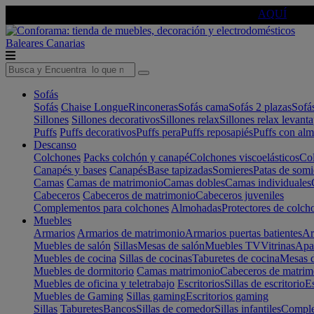
🔵Cambia tu electro con
-10% EXTRA
de descuento ☑️
AQUÍ
Baleares
Canarias
Sofás
Sofás
Chaise Longue
Rinconeras
Sofás cama
Sofás 2 plazas
Sofá
Sillones
Sillones decorativos
Sillones relax
Sillones relax levant
Puffs
Puffs decorativos
Puffs pera
Puffs reposapiés
Puffs con al
Descanso
Colchones
Packs colchón y canapé
Colchones viscoelásticos
Col
Canapés y bases
Canapés
Base tapizadas
Somieres
Patas de somi
Camas
Camas de matrimonio
Camas dobles
Camas individuales
Cabeceros
Cabeceros de matrimonio
Cabeceros juveniles
Complementos para colchones
Almohadas
Protectores de colch
Muebles
Armarios
Armarios de matrimonio
Armarios puertas batientes
Ar
Muebles de salón
Sillas
Mesas de salón
Muebles TV
Vitrinas
Apa
Muebles de cocina
Sillas de cocinas
Taburetes de cocina
Mesas d
Muebles de dormitorio
Camas matrimonio
Cabeceros de matrim
Muebles de oficina y teletrabajo
Escritorios
Sillas de escritorio
Es
Muebles de Gaming
Sillas gaming
Escritorios gaming
Sillas
Taburetes
Bancos
Sillas de comedor
Sillas infantiles
Complem