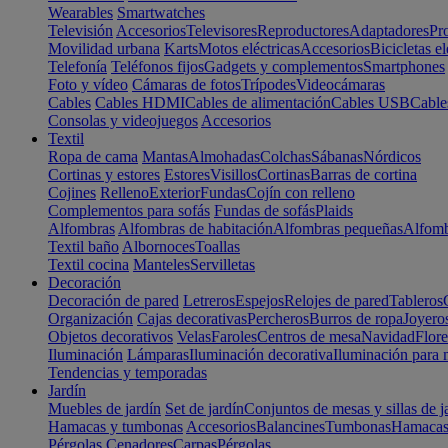
Wearables
Smartwatches
Televisión
Accesorios
Televisores
Reproductores
Adaptadores
Pr
Movilidad urbana
Karts
Motos eléctricas
Accesorios
Bicicletas el
Telefonía
Teléfonos fijos
Gadgets y complementos
Smartphones
Foto y vídeo
Cámaras de fotos
Trípodes
Videocámaras
Cables
Cables HDMI
Cables de alimentación
Cables USB
Cable
Consolas y videojuegos
Accesorios
Textil
Ropa de cama
Mantas
Almohadas
Colchas
Sábanas
Nórdicos
Cortinas y estores
Estores
Visillos
Cortinas
Barras de cortina
Cojines
Relleno
Exterior
Fundas
Cojín con relleno
Complementos para sofás
Fundas de sofás
Plaids
Alfombras
Alfombras de habitación
Alfombras pequeñas
Alfomb
Textil baño
Albornoces
Toallas
Textil cocina
Manteles
Servilletas
Decoración
Decoración de pared
Letreros
Espejos
Relojes de pared
Tableros
Organización
Cajas decorativas
Percheros
Burros de ropa
Joyero
Objetos decorativos
Velas
Faroles
Centros de mesa
Navidad
Flore
Iluminación
Lámparas
Iluminación decorativa
Iluminación para 
Tendencias y temporadas
Jardín
Muebles de jardín
Set de jardín
Conjuntos de mesas y sillas de j
Hamacas y tumbonas
Accesorios
Balancines
Tumbonas
Hamaca
Pérgolas
Cenadores
Carpas
Pérgolas