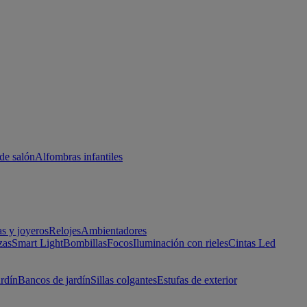
de salón
Alfombras infantiles
as y joyeros
Relojes
Ambientadores
zas
Smart Light
Bombillas
Focos
Iluminación con rieles
Cintas Led
ardín
Bancos de jardín
Sillas colgantes
Estufas de exterior