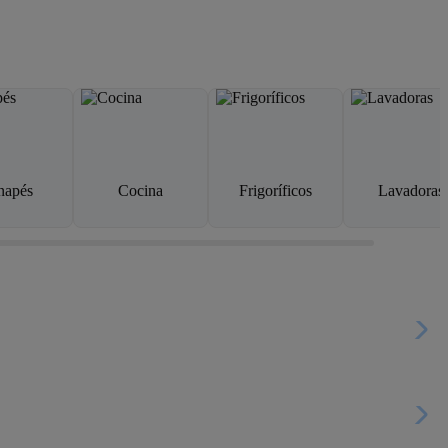
napés
Cocina
Frigoríficos
Lavadoras