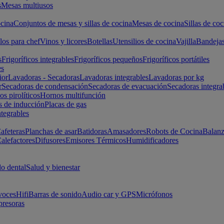
s
Mesas multiusos
cina
Conjuntos de mesas y sillas de cocina
Mesas de cocina
Sillas de coc
los para chef
Vinos y licores
Botellas
Utensilios de cocina
Vajilla
Bandeja
s
Frigoríficos integrables
Frigoríficos pequeños
Frigoríficos portátiles
es
ior
Lavadoras - Secadoras
Lavadoras integrables
Lavadoras por kg
r
Secadoras de condensación
Secadoras de evacuación
Secadoras integra
s pirolíticos
Hornos multifunción
s de inducción
Placas de gas
ntegrables
afeteras
Planchas de asar
Batidoras
Amasadores
Robots de Cocina
Balanz
alefactores
Difusores
Emisores Térmicos
Humidificadores
o dental
Salud y bienestar
voces
Hifi
Barras de sonido
Audio car y GPS
Micrófonos
presoras