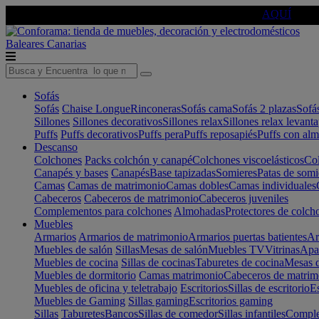
🔵Cambia tu electro con
-10% EXTRA
de descuento ☑️
AQUÍ
Baleares
Canarias
Sofás
Sofás
Chaise Longue
Rinconeras
Sofás cama
Sofás 2 plazas
Sofá
Sillones
Sillones decorativos
Sillones relax
Sillones relax levant
Puffs
Puffs decorativos
Puffs pera
Puffs reposapiés
Puffs con al
Descanso
Colchones
Packs colchón y canapé
Colchones viscoelásticos
Col
Canapés y bases
Canapés
Base tapizadas
Somieres
Patas de somi
Camas
Camas de matrimonio
Camas dobles
Camas individuales
Cabeceros
Cabeceros de matrimonio
Cabeceros juveniles
Complementos para colchones
Almohadas
Protectores de colch
Muebles
Armarios
Armarios de matrimonio
Armarios puertas batientes
Ar
Muebles de salón
Sillas
Mesas de salón
Muebles TV
Vitrinas
Apa
Muebles de cocina
Sillas de cocinas
Taburetes de cocina
Mesas d
Muebles de dormitorio
Camas matrimonio
Cabeceros de matrim
Muebles de oficina y teletrabajo
Escritorios
Sillas de escritorio
Es
Muebles de Gaming
Sillas gaming
Escritorios gaming
Sillas
Taburetes
Bancos
Sillas de comedor
Sillas infantiles
Complem