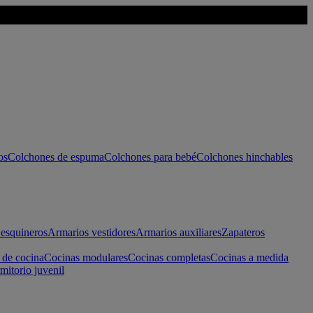
os
Colchones de espuma
Colchones para bebé
Colchones hinchables
esquineros
Armarios vestidores
Armarios auxiliares
Zapateros
 de cocina
Cocinas modulares
Cocinas completas
Cocinas a medida
mitorio juvenil