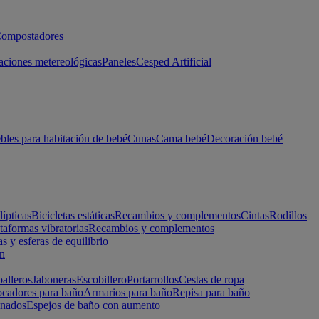
ompostadores
aciones metereológicas
Paneles
Cesped Artificial
les para habitación de bebé
Cunas
Cama bebé
Decoración bebé
lípticas
Bicicletas estáticas
Recambios y complementos
Cintas
Rodillos
taformas vibratorias
Recambios y complementos
s y esferas de equilibrio
ón
alleros
Jaboneras
Escobillero
Portarrollos
Cestas de ropa
cadores para baño
Armarios para baño
Repisa para baño
inados
Espejos de baño con aumento