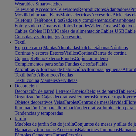
Wearables
Smartwatches
Televisión
Accesorios
Televisores
Reproductores
Adaptadores
Pr
Movilidad urbana
Karts
Motos eléctricas
Accesorios
Bicicletas el
Telefonía
Teléfonos fijos
Gadgets y complementos
Smartphones
Foto y vídeo
Cámaras de fotos
Trípodes
Videocámaras
Objetivos
Cables
Cables HDMI
Cables de alimentación
Cables USB
Cable
Consolas y videojuegos
Accesorios
Textil
Ropa de cama
Mantas
Almohadas
Colchas
Sábanas
Nórdicos
Cortinas y estores
Estores
Visillos
Cortinas
Barras de cortina
Cojines
Relleno
Exterior
Fundas
Cojín con relleno
Complementos para sofás
Fundas de sofás
Plaids
Alfombras
Alfombras de habitación
Alfombras pequeñas
Alfomb
Textil baño
Albornoces
Toallas
Textil cocina
Manteles
Servilletas
Decoración
Decoración de pared
Letreros
Espejos
Relojes de pared
Tableros
Organización
Cajas decorativas
Percheros
Burros de ropa
Joyero
Objetos decorativos
Velas
Faroles
Centros de mesa
Navidad
Flore
Iluminación
Lámparas
Iluminación decorativa
Iluminación para 
Tendencias y temporadas
Jardín
Muebles de jardín
Set de jardín
Conjuntos de mesas y sillas de j
Hamacas y tumbonas
Accesorios
Balancines
Tumbonas
Hamaca
Pérgolas
Cenadores
Carpas
Pérgolas