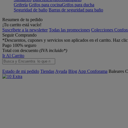
Grifería
Grifos para cocina
Grifos para ducha
Seguridad de baño
Barras de seguridad para baño
Resumen de tu pedido
¡Tu carrito está vacío!
Suscríbete a la newsletter
Todas las promociones
Colecciones Confo
Seguir Comprando
*Descuentos, cupones y servicios son aplicados en el carrito. Haz cli
Pago 100% seguro
Total con descuento
(IVA incluido*)
Ir Al Carrito
Estado de mi pedido
Tiendas
Ayuda
Blog
App Conforama
Baleares
C