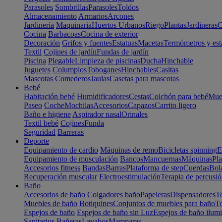
Parasoles
Sombrillas
Parasoles
Toldos
Almacenamiento
Armarios
Arcones
Jardinería
Maquinaria
Huertos Urbanos
Riego
Plantas
Jardineras
C
Cocina
Barbacoas
Cocina de exterior
Decoración
Grifos y fuentes
Estatuas
Macetas
Termómetros y est
Textil
Cojines de jardín
Fundas de jardín
Piscina
Plegable
Limpieza de piscinas
Ducha
Hinchable
Juguetes
Columpios
Toboganes
Hinchables
Casitas
Mascotas
Comederos
Jaulas
Casetas para mascotas
Bebé
Habitación bebé
Humidificadores
Cestas
Colchón para bebé
Mueb
Paseo
Coche
Mochilas
Accesorios
Capazos
Carrito ligero
Baño e higiene
Aspirador nasal
Orinales
Textil bebé
Cojines
Funda
Seguridad
Barreras
Deporte
Equipamiento de cardio
Máquinas de remo
Bicicletas spinning
E
Equipamiento de musculación
Bancos
Mancuernas
Máquinas
Pla
Accesorios fitness
Bandas
Barras
Plataforma de step
Cuerdas
Bola
Recuperación muscular
Electroestimulación
Terapia de percusi
Baño
Accesorios de baño
Colgadores baño
Papeleras
Dispensadores
To
Muebles de baño
Botiquines
Conjuntos de muebles para baño
To
Espejos de baño
Espejos de baño sin Luz
Espejos de baño ilum
Sanitarios
Bañeras
Lavabos
Mamparas