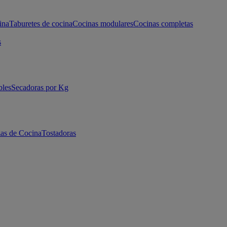
ina
Taburetes de cocina
Cocinas modulares
Cocinas completas
s
bles
Secadoras por Kg
as de Cocina
Tostadoras