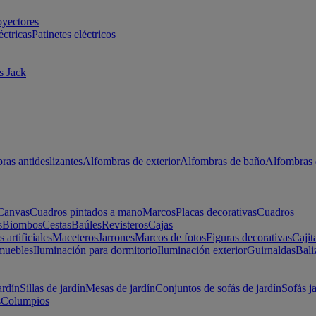
oyectores
éctricas
Patinetes eléctricos
s Jack
ras antideslizantes
Alfombras de exterior
Alfombras de baño
Alfombras 
Canvas
Cuadros pintados a mano
Marcos
Placas decorativas
Cuadros
s
Biombos
Cestas
Baúles
Revisteros
Cajas
s artificiales
Maceteros
Jarrones
Marcos de fotos
Figuras decorativas
Cajit
muebles
Iluminación para dormitorio
Iluminación exterior
Guirnaldas
Bali
ardín
Sillas de jardín
Mesas de jardín
Conjuntos de sofás de jardín
Sofás j
s
Columpios