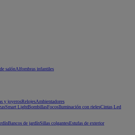
de salón
Alfombras infantiles
as y joyeros
Relojes
Ambientadores
zas
Smart Light
Bombillas
Focos
Iluminación con rieles
Cintas Led
ardín
Bancos de jardín
Sillas colgantes
Estufas de exterior