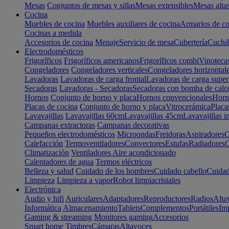
Mesas
Conjuntos de mesas y sillas
Mesas extensibles
Mesas alta
Cocina
Muebles de cocina
Muebles auxiliares de cocina
Armarios de co
Cocinas a medida
Accesorios de cocina
Menaje
Servicio de mesa
Cubertería
Cuchil
Electrodomésticos
Frigoríficos
Frigoríficos americanos
Frigoríficos combi
Vinoteca
Congeladores
Congeladores verticales
Congeladores horizontal
Lavadoras
Lavadoras de carga frontal
Lavadoras de carga super
Secadoras
Lavadoras - Secadoras
Secadoras con bomba de calo
Hornos
Conjunto de horno y placa
Hornos convencionales
Horno
Placas de cocina
Conjunto de horno y placa
Vitrocerámica
Placa
Lavavajillas
Lavavajillas 60cm
Lavavajillas 45cm
Lavavajillas i
Campanas extractoras
Campanas decorativas
Pequeños electrodomésticos
Microondas
Freidoras
Aspiradores
C
Calefacción
Termoventiladores
Convectores
Estufas
Radiadores
C
Climatización
Ventiladores
Aire acondicionado
Calentadores de agua
Termos eléctricos
Belleza y salud
Cuidado de los hombres
Cuidado cabello
Cuidad
Limpieza
Limpieza a vapor
Robot limpiacristales
Electrónica
Audio y hifi
Auriculares
Adaptadores
Reproductores
Radios
Alta
Informática
Almacenamiento
Tablets
Complementos
Portátiles
Im
Gaming & streaming
Monitores gaming
Accesorios
Smart home
Timbres
Cámaras
Altavoces