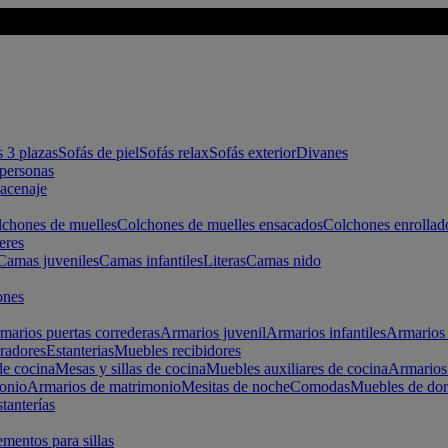
s 3 plazas
Sofás de piel
Sofás relax
Sofás exterior
Divanes
apersonas
macenaje
chones de muelles
Colchones de muelles ensacados
Colchones enrollad
eres
Camas juveniles
Camas infantiles
Literas
Camas nido
ones
marios puertas correderas
Armarios juvenil
Armarios infantiles
Armarios 
radores
Estanterias
Muebles recibidores
e cocina
Mesas y sillas de cocina
Muebles auxiliares de cocina
Armarios
onio
Armarios de matrimonio
Mesitas de noche
Comodas
Muebles de dor
tanterías
entos para sillas