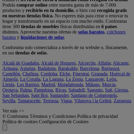
Podrás
comprar online
entre nuestra gama de más de 7.000
productos y
recibirlo en tu domicilio
, o bien con
recogida gratis
en nuestras tiendas física.
No esperes más para crear o renovar tu
hogar y transformarlo en un espacio con mucho estilo. Conforama
tiene 300
tiendas de muebles
físicas distribuidas en
6 países
distintos. Aproveche nuestras ofertas de
sofas baratos
,
colchones
baratos
y
liquidaciones de sofas
.
Conforama solo comercializa a través de su website o, físicamente,
en sus
tiendas de sofás
.
Alcalá de Guadaíra
,
Alcalá de Henares
,
Alcorcón
,
Alfafar
,
Alicante
,
Arinaga
,
Asturias
,
Badalona
,
Barakaldo
,
Barcelona
,
Burjassot
,
Castellón
,
Chafiras
,
Cordoba
,
Elche
,
Finestrat
,
Granada
,
Huércal de
Almería
,
La Coruña
,
La Laguna
,
La Zenia
,
Lanzarote
,
León
,
Lleida
,
Los Barrios
,
Madrid
,
Majadahonda
,
Málaga
,
Murcia
,
Orotava
,
Palma
,
Pamplona
,
Rivas
,
Sabadell
,
Sagunto
,
Salt, Girona
,
San Sebastian
,
Sant Boi
,
Santander
,
Santiago de Compostela
,
Sevilla
,
Tamaraceite
,
Terrassa
,
Viana
,
Vilanova i la Geltrú
,
Zaragoza
Ver más >>
© Conforama
Términos y Condiciones
Política de privacidad
Política de cookies
Configuración de Cookies