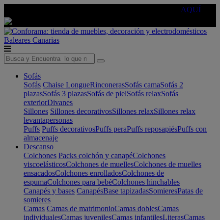
🔵Cambia tu electro con
-10% EXTRA
de descuento ☑️
AQUÍ
Baleares
Canarias
Sofás
Sofás
Chaise Longue
Rinconeras
Sofás cama
Sofás 2
plazas
Sofás 3 plazas
Sofás de piel
Sofás relax
Sofás
exterior
Divanes
Sillones
Sillones decorativos
Sillones relax
Sillones relax
levantapersonas
Puffs
Puffs decorativos
Puffs pera
Puffs reposapiés
Puffs con
almacenaje
Descanso
Colchones
Packs colchón y canapé
Colchones
viscoelásticos
Colchones de muelles
Colchones de muelles
ensacados
Colchones enrollados
Colchones de
espuma
Colchones para bebé
Colchones hinchables
Canapés y bases
Canapés
Base tapizadas
Somieres
Patas de
somieres
Camas
Camas de matrimonio
Camas dobles
Camas
individuales
Camas juveniles
Camas infantiles
Literas
Camas