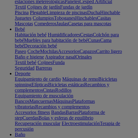
estaciones metereológicas
Paneles
Cesped Artificial
Textil
Cojines de jardín
Fundas de jardín
Piscina
Plegable
Limpieza de piscinas
Ducha
Hinchable
Juguetes
Columpios
Toboganes
Hinchables
Casitas
Mascotas
Comederos
Jaulas
Casetas para mascotas
Bebé
Habitación bebé
Humidificadores
Cestas
Colchón para
bebé
Muebles para habitación de bebé
Cunas
Cama
bebé
Decoración bebé
Paseo
Coche
Mochilas
Accesorios
Capazos
Carrito ligero
Baño e higiene
Aspirador nasal
Orinales
Textil bebé
Cojines
Funda
Seguridad
Barreras
Deporte
Equipamiento de cardio
Máquinas de remo
Bicicletas
spinning
Elípticas
Bicicletas estáticas
Recambios y
complementos
Cintas
Rodillos
Equipamiento de musculación
Bancos
Mancuernas
Máquinas
Plataformas
vibratorias
Recambios y complementos
Accesorios fitness
Bandas
Barras
Plataforma de
step
Cuerdas
Bolas y esferas de equilibrio
Recuperación muscular
Electroestimulación
Terapia de
percusión
Baño