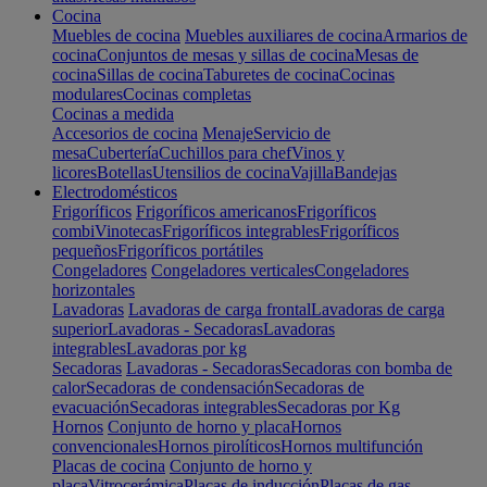
Cocina
Muebles de cocina
Muebles auxiliares de cocina
Armarios de
cocina
Conjuntos de mesas y sillas de cocina
Mesas de
cocina
Sillas de cocina
Taburetes de cocina
Cocinas
modulares
Cocinas completas
Cocinas a medida
Accesorios de cocina
Menaje
Servicio de
mesa
Cubertería
Cuchillos para chef
Vinos y
licores
Botellas
Utensilios de cocina
Vajilla
Bandejas
Electrodomésticos
Frigoríficos
Frigoríficos americanos
Frigoríficos
combi
Vinotecas
Frigoríficos integrables
Frigoríficos
pequeños
Frigoríficos portátiles
Congeladores
Congeladores verticales
Congeladores
horizontales
Lavadoras
Lavadoras de carga frontal
Lavadoras de carga
superior
Lavadoras - Secadoras
Lavadoras
integrables
Lavadoras por kg
Secadoras
Lavadoras - Secadoras
Secadoras con bomba de
calor
Secadoras de condensación
Secadoras de
evacuación
Secadoras integrables
Secadoras por Kg
Hornos
Conjunto de horno y placa
Hornos
convencionales
Hornos pirolíticos
Hornos multifunción
Placas de cocina
Conjunto de horno y
placa
Vitrocerámica
Placas de inducción
Placas de gas