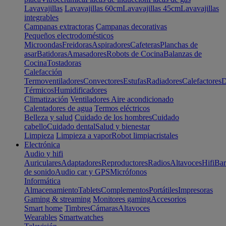
Lavavajillas
Lavavajillas 60cm
Lavavajillas 45cm
Lavavajillas
integrables
Campanas extractoras
Campanas decorativas
Pequeños electrodomésticos
Microondas
Freidoras
Aspiradores
Cafeteras
Planchas de
asar
Batidoras
Amasadores
Robots de Cocina
Balanzas de
Cocina
Tostadoras
Calefacción
Termoventiladores
Convectores
Estufas
Radiadores
Calefactores
D
Térmicos
Humidificadores
Climatización
Ventiladores
Aire acondicionado
Calentadores de agua
Termos eléctricos
Belleza y salud
Cuidado de los hombres
Cuidado
cabello
Cuidado dental
Salud y bienestar
Limpieza
Limpieza a vapor
Robot limpiacristales
Electrónica
Audio y hifi
Auriculares
Adaptadores
Reproductores
Radios
Altavoces
Hifi
Bar
de sonido
Audio car y GPS
Micrófonos
Informática
Almacenamiento
Tablets
Complementos
Portátiles
Impresoras
Gaming & streaming
Monitores gaming
Accesorios
Smart home
Timbres
Cámaras
Altavoces
Wearables
Smartwatches