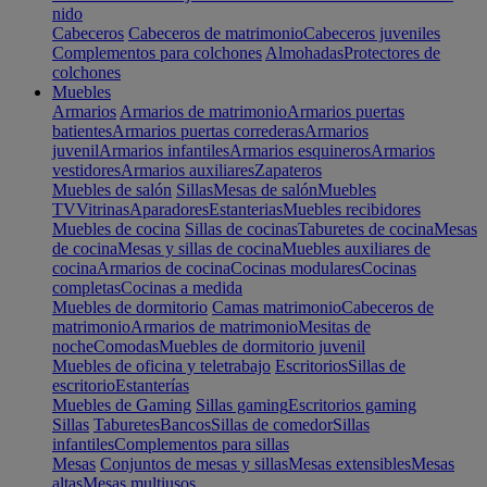
nido
Cabeceros
Cabeceros de matrimonio
Cabeceros juveniles
Complementos para colchones
Almohadas
Protectores de
colchones
Muebles
Armarios
Armarios de matrimonio
Armarios puertas
batientes
Armarios puertas correderas
Armarios
juvenil
Armarios infantiles
Armarios esquineros
Armarios
vestidores
Armarios auxiliares
Zapateros
Muebles de salón
Sillas
Mesas de salón
Muebles
TV
Vitrinas
Aparadores
Estanterias
Muebles recibidores
Muebles de cocina
Sillas de cocinas
Taburetes de cocina
Mesas
de cocina
Mesas y sillas de cocina
Muebles auxiliares de
cocina
Armarios de cocina
Cocinas modulares
Cocinas
completas
Cocinas a medida
Muebles de dormitorio
Camas matrimonio
Cabeceros de
matrimonio
Armarios de matrimonio
Mesitas de
noche
Comodas
Muebles de dormitorio juvenil
Muebles de oficina y teletrabajo
Escritorios
Sillas de
escritorio
Estanterías
Muebles de Gaming
Sillas gaming
Escritorios gaming
Sillas
Taburetes
Bancos
Sillas de comedor
Sillas
infantiles
Complementos para sillas
Mesas
Conjuntos de mesas y sillas
Mesas extensibles
Mesas
altas
Mesas multiusos