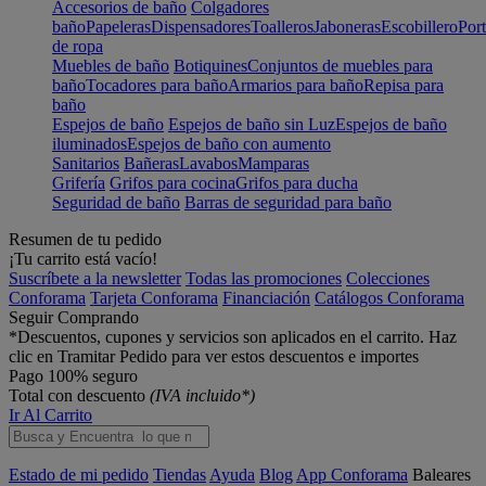
Accesorios de baño
Colgadores
baño
Papeleras
Dispensadores
Toalleros
Jaboneras
Escobillero
Port
de ropa
Muebles de baño
Botiquines
Conjuntos de muebles para
baño
Tocadores para baño
Armarios para baño
Repisa para
baño
Espejos de baño
Espejos de baño sin Luz
Espejos de baño
iluminados
Espejos de baño con aumento
Sanitarios
Bañeras
Lavabos
Mamparas
Grifería
Grifos para cocina
Grifos para ducha
Seguridad de baño
Barras de seguridad para baño
Resumen de tu pedido
¡Tu carrito está vacío!
Suscríbete a la newsletter
Todas las promociones
Colecciones
Conforama
Tarjeta Conforama
Financiación
Catálogos Conforama
Seguir Comprando
*Descuentos, cupones y servicios son aplicados en el carrito. Haz
clic en Tramitar Pedido para ver estos descuentos e importes
Pago 100% seguro
Total con descuento
(IVA incluido*)
Ir Al Carrito
Estado de mi pedido
Tiendas
Ayuda
Blog
App Conforama
Baleares