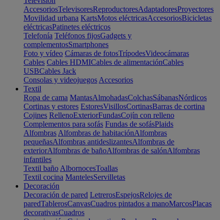
Televisión
Accesorios
Televisores
Reproductores
Adaptadores
Proyectores
Movilidad urbana
Karts
Motos eléctricas
Accesorios
Bicicletas
eléctricas
Patinetes eléctricos
Telefonía
Teléfonos fijos
Gadgets y
complementos
Smartphones
Foto y vídeo
Cámaras de fotos
Trípodes
Videocámaras
Cables
Cables HDMI
Cables de alimentación
Cables
USB
Cables Jack
Consolas y videojuegos
Accesorios
Textil
Ropa de cama
Mantas
Almohadas
Colchas
Sábanas
Nórdicos
Cortinas y estores
Estores
Visillos
Cortinas
Barras de cortina
Cojines
Relleno
Exterior
Fundas
Cojín con relleno
Complementos para sofás
Fundas de sofás
Plaids
Alfombras
Alfombras de habitación
Alfombras
pequeñas
Alfombras antideslizantes
Alfombras de
exterior
Alfombras de baño
Alfombras de salón
Alfombras
infantiles
Textil baño
Albornoces
Toallas
Textil cocina
Manteles
Servilletas
Decoración
Decoración de pared
Letreros
Espejos
Relojes de
pared
Tableros
Canvas
Cuadros pintados a mano
Marcos
Placas
decorativas
Cuadros