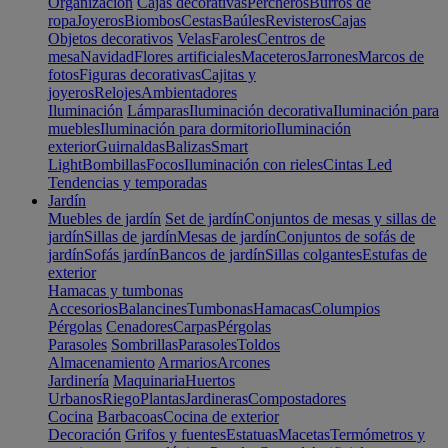
Organización
Cajas decorativas
Percheros
Burros de
ropa
Joyeros
Biombos
Cestas
Baúles
Revisteros
Cajas
Objetos decorativos
Velas
Faroles
Centros de
mesa
Navidad
Flores artificiales
Maceteros
Jarrones
Marcos de
fotos
Figuras decorativas
Cajitas y
joyeros
Relojes
Ambientadores
Iluminación
Lámparas
Iluminación decorativa
Iluminación para
muebles
Iluminación para dormitorio
Iluminación
exterior
Guirnaldas
Balizas
Smart
Light
Bombillas
Focos
Iluminación con rieles
Cintas Led
Tendencias y temporadas
Jardín
Muebles de jardín
Set de jardín
Conjuntos de mesas y sillas de
jardín
Sillas de jardín
Mesas de jardín
Conjuntos de sofás de
jardín
Sofás jardín
Bancos de jardín
Sillas colgantes
Estufas de
exterior
Hamacas y tumbonas
Accesorios
Balancines
Tumbonas
Hamacas
Columpios
Pérgolas
Cenadores
Carpas
Pérgolas
Parasoles
Sombrillas
Parasoles
Toldos
Almacenamiento
Armarios
Arcones
Jardinería
Maquinaria
Huertos
Urbanos
Riego
Plantas
Jardineras
Compostadores
Cocina
Barbacoas
Cocina de exterior
Decoración
Grifos y fuentes
Estatuas
Macetas
Termómetros y