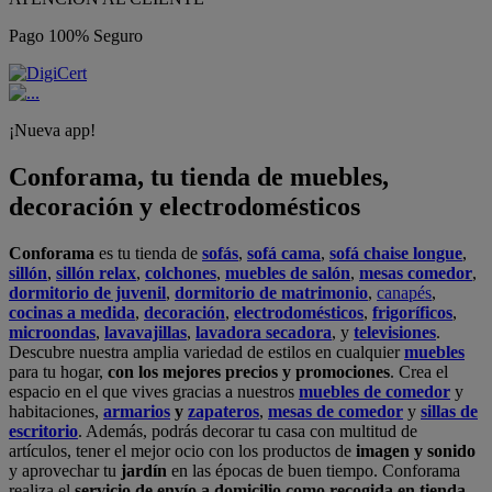
Pago 100% Seguro
¡Nueva app!
Conforama, tu tienda de muebles,
decoración y electrodomésticos
Conforama
es tu tienda de
sofás
,
sofá cama
,
sofá chaise longue
,
sillón
,
sillón relax
,
colchones
,
muebles de salón
,
mesas comedor
,
dormitorio de juvenil
,
dormitorio de matrimonio
,
canapés
,
cocinas a medida
,
decoración
,
electrodomésticos
,
frigoríficos
,
microondas
,
lavavajillas
,
lavadora secadora
, y
televisiones
.
Descubre nuestra amplia variedad de estilos en cualquier
muebles
para tu hogar,
con los mejores precios y promociones
. Crea el
espacio en el que vives gracias a nuestros
muebles de comedor
y
habitaciones,
armarios
y
zapateros
,
mesas de comedor
y
sillas de
escritorio
. Además, podrás decorar tu casa con multitud de
artículos, tener el mejor ocio con los productos de
imagen y sonido
y aprovechar tu
jardín
en las épocas de buen tiempo. Conforama
realiza el
servicio de envío a domicilio como recogida en tienda.