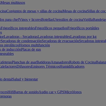
s
Mesas multiusos
cina
Conjuntos de mesas y sillas de cocina
Mesas de cocina
Sillas de coc
los para chef
Vinos y licores
Botellas
Utensilios de cocina
Vajilla
Bandeja
s
Frigoríficos integrables
Frigoríficos pequeños
Frigoríficos portátiles
es
ior
Lavadoras - Secadoras
Lavadoras integrables
Lavadoras por kg
r
Secadoras de condensación
Secadoras de evacuación
Secadoras integra
s pirolíticos
Hornos multifunción
s de inducción
Placas de gas
ntegrables
afeteras
Planchas de asar
Batidoras
Amasadores
Robots de Cocina
Balanz
alefactores
Difusores
Emisores Térmicos
Humidificadores
o dental
Salud y bienestar
voces
Hifi
Barras de sonido
Audio car y GPS
Micrófonos
presoras