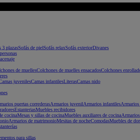
s 3 plazas
Sofás de piel
Sofás relax
Sofás exterior
Divanes
apersonas
macenaje
chones de muelles
Colchones de muelles ensacados
Colchones enrollad
eres
Camas juveniles
Camas infantiles
Literas
Camas nido
ones
marios puertas correderas
Armarios juvenil
Armarios infantiles
Armarios 
radores
Estanterias
Muebles recibidores
e cocina
Mesas y sillas de cocina
Muebles auxiliares de cocina
Armarios
onio
Armarios de matrimonio
Mesitas de noche
Comodas
Muebles de dor
tanterías
entos para sillas