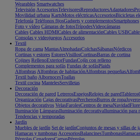
Wearables
Smartwatches
Televisión
Accesorios
Televisores
Reproductores
Adaptadores
Pr
Movilidad urbana
Karts
Motos eléctricas
Accesorios
Bicicletas el
Telefonía
Teléfonos fijos
Gadgets y complementos
Smartphones
Foto y vídeo
Cámaras de fotos
Trípodes
Videocámaras
Cables
Cables HDMI
Cables de alimentación
Cables USB
Cable
Consolas y videojuegos
Accesorios
Textil
Ropa de cama
Mantas
Almohadas
Colchas
Sábanas
Nórdicos
Cortinas y estores
Estores
Visillos
Cortinas
Barras de cortina
Cojines
Relleno
Exterior
Fundas
Cojín con relleno
Complementos para sofás
Fundas de sofás
Plaids
Alfombras
Alfombras de habitación
Alfombras pequeñas
Alfomb
Textil baño
Albornoces
Toallas
Textil cocina
Manteles
Servilletas
Decoración
Decoración de pared
Letreros
Espejos
Relojes de pared
Tableros
Organización
Cajas decorativas
Percheros
Burros de ropa
Joyero
Objetos decorativos
Velas
Faroles
Centros de mesa
Navidad
Flore
Iluminación
Lámparas
Iluminación decorativa
Iluminación para 
Tendencias y temporadas
Jardín
Muebles de jardín
Set de jardín
Conjuntos de mesas y sillas de j
Hamacas y tumbonas
Accesorios
Balancines
Tumbonas
Hamaca
Pérgolas
Cenadores
Carpas
Pérgolas