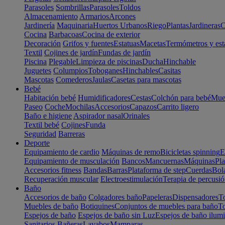
Parasoles
Sombrillas
Parasoles
Toldos
Almacenamiento
Armarios
Arcones
Jardinería
Maquinaria
Huertos Urbanos
Riego
Plantas
Jardineras
C
Cocina
Barbacoas
Cocina de exterior
Decoración
Grifos y fuentes
Estatuas
Macetas
Termómetros y est
Textil
Cojines de jardín
Fundas de jardín
Piscina
Plegable
Limpieza de piscinas
Ducha
Hinchable
Juguetes
Columpios
Toboganes
Hinchables
Casitas
Mascotas
Comederos
Jaulas
Casetas para mascotas
Bebé
Habitación bebé
Humidificadores
Cestas
Colchón para bebé
Mueb
Paseo
Coche
Mochilas
Accesorios
Capazos
Carrito ligero
Baño e higiene
Aspirador nasal
Orinales
Textil bebé
Cojines
Funda
Seguridad
Barreras
Deporte
Equipamiento de cardio
Máquinas de remo
Bicicletas spinning
E
Equipamiento de musculación
Bancos
Mancuernas
Máquinas
Pla
Accesorios fitness
Bandas
Barras
Plataforma de step
Cuerdas
Bola
Recuperación muscular
Electroestimulación
Terapia de percusi
Baño
Accesorios de baño
Colgadores baño
Papeleras
Dispensadores
To
Muebles de baño
Botiquines
Conjuntos de muebles para baño
To
Espejos de baño
Espejos de baño sin Luz
Espejos de baño ilum
Sanitarios
Bañeras
Lavabos
Mamparas