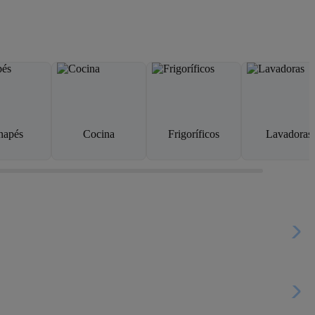
napés
Cocina
Frigoríficos
Lavadoras