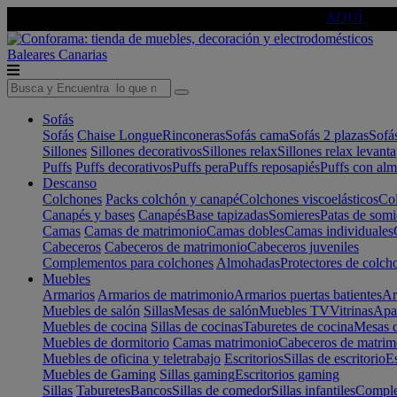
🔵Cambia tu electro con
-10% EXTRA
de descuento ☑️
AQUÍ
Baleares
Canarias
Sofás
Sofás
Chaise Longue
Rinconeras
Sofás cama
Sofás 2 plazas
Sofá
Sillones
Sillones decorativos
Sillones relax
Sillones relax levant
Puffs
Puffs decorativos
Puffs pera
Puffs reposapiés
Puffs con al
Descanso
Colchones
Packs colchón y canapé
Colchones viscoelásticos
Col
Canapés y bases
Canapés
Base tapizadas
Somieres
Patas de somi
Camas
Camas de matrimonio
Camas dobles
Camas individuales
Cabeceros
Cabeceros de matrimonio
Cabeceros juveniles
Complementos para colchones
Almohadas
Protectores de colch
Muebles
Armarios
Armarios de matrimonio
Armarios puertas batientes
Ar
Muebles de salón
Sillas
Mesas de salón
Muebles TV
Vitrinas
Apa
Muebles de cocina
Sillas de cocinas
Taburetes de cocina
Mesas d
Muebles de dormitorio
Camas matrimonio
Cabeceros de matrim
Muebles de oficina y teletrabajo
Escritorios
Sillas de escritorio
Es
Muebles de Gaming
Sillas gaming
Escritorios gaming
Sillas
Taburetes
Bancos
Sillas de comedor
Sillas infantiles
Complem