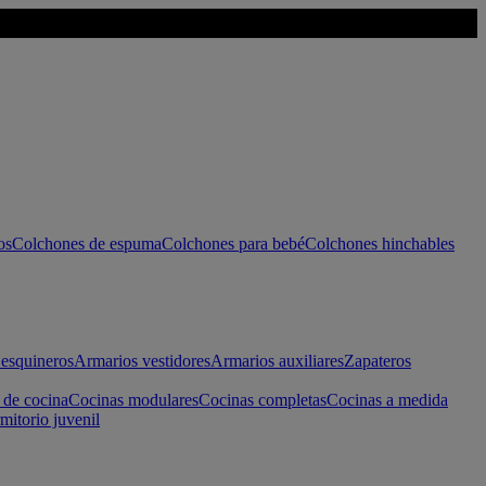
os
Colchones de espuma
Colchones para bebé
Colchones hinchables
esquineros
Armarios vestidores
Armarios auxiliares
Zapateros
 de cocina
Cocinas modulares
Cocinas completas
Cocinas a medida
mitorio juvenil