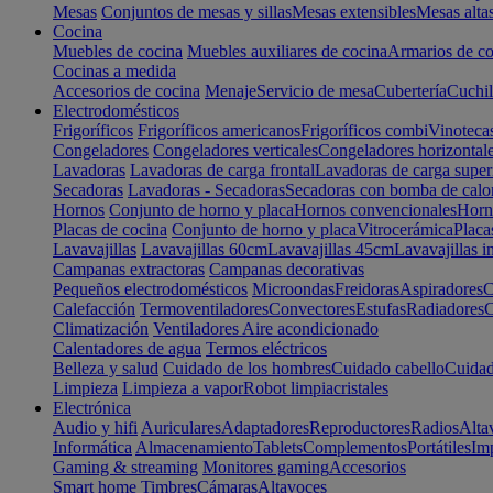
Mesas
Conjuntos de mesas y sillas
Mesas extensibles
Mesas alta
Cocina
Muebles de cocina
Muebles auxiliares de cocina
Armarios de co
Cocinas a medida
Accesorios de cocina
Menaje
Servicio de mesa
Cubertería
Cuchil
Electrodomésticos
Frigoríficos
Frigoríficos americanos
Frigoríficos combi
Vinoteca
Congeladores
Congeladores verticales
Congeladores horizontal
Lavadoras
Lavadoras de carga frontal
Lavadoras de carga super
Secadoras
Lavadoras - Secadoras
Secadoras con bomba de calo
Hornos
Conjunto de horno y placa
Hornos convencionales
Horno
Placas de cocina
Conjunto de horno y placa
Vitrocerámica
Placa
Lavavajillas
Lavavajillas 60cm
Lavavajillas 45cm
Lavavajillas i
Campanas extractoras
Campanas decorativas
Pequeños electrodomésticos
Microondas
Freidoras
Aspiradores
C
Calefacción
Termoventiladores
Convectores
Estufas
Radiadores
C
Climatización
Ventiladores
Aire acondicionado
Calentadores de agua
Termos eléctricos
Belleza y salud
Cuidado de los hombres
Cuidado cabello
Cuidad
Limpieza
Limpieza a vapor
Robot limpiacristales
Electrónica
Audio y hifi
Auriculares
Adaptadores
Reproductores
Radios
Alta
Informática
Almacenamiento
Tablets
Complementos
Portátiles
Im
Gaming & streaming
Monitores gaming
Accesorios
Smart home
Timbres
Cámaras
Altavoces