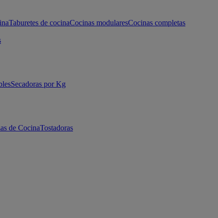
ina
Taburetes de cocina
Cocinas modulares
Cocinas completas
s
bles
Secadoras por Kg
as de Cocina
Tostadoras