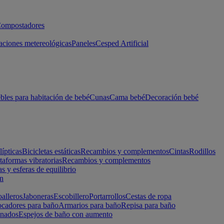
ompostadores
aciones metereológicas
Paneles
Cesped Artificial
les para habitación de bebé
Cunas
Cama bebé
Decoración bebé
lípticas
Bicicletas estáticas
Recambios y complementos
Cintas
Rodillos
taformas vibratorias
Recambios y complementos
s y esferas de equilibrio
ón
alleros
Jaboneras
Escobillero
Portarrollos
Cestas de ropa
cadores para baño
Armarios para baño
Repisa para baño
inados
Espejos de baño con aumento