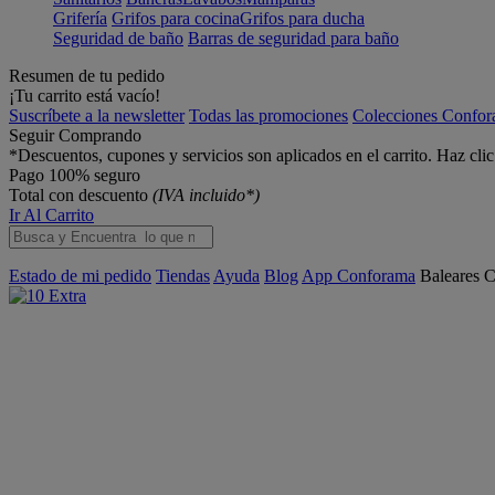
Grifería
Grifos para cocina
Grifos para ducha
Seguridad de baño
Barras de seguridad para baño
Resumen de tu pedido
¡Tu carrito está vacío!
Suscríbete a la newsletter
Todas las promociones
Colecciones Confo
Seguir Comprando
*Descuentos, cupones y servicios son aplicados en el carrito. Haz cli
Pago 100% seguro
Total con descuento
(IVA incluido*)
Ir Al Carrito
Estado de mi pedido
Tiendas
Ayuda
Blog
App Conforama
Baleares
C