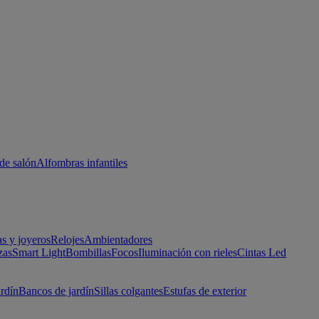
de salón
Alfombras infantiles
as y joyeros
Relojes
Ambientadores
zas
Smart Light
Bombillas
Focos
Iluminación con rieles
Cintas Led
ardín
Bancos de jardín
Sillas colgantes
Estufas de exterior