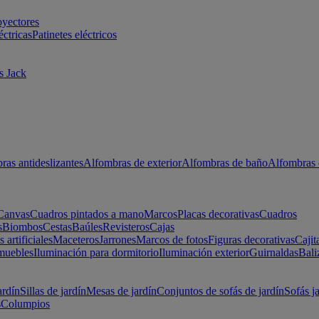
oyectores
éctricas
Patinetes eléctricos
s Jack
ras antideslizantes
Alfombras de exterior
Alfombras de baño
Alfombras 
Canvas
Cuadros pintados a mano
Marcos
Placas decorativas
Cuadros
s
Biombos
Cestas
Baúles
Revisteros
Cajas
s artificiales
Maceteros
Jarrones
Marcos de fotos
Figuras decorativas
Cajit
muebles
Iluminación para dormitorio
Iluminación exterior
Guirnaldas
Bali
ardín
Sillas de jardín
Mesas de jardín
Conjuntos de sofás de jardín
Sofás j
s
Columpios