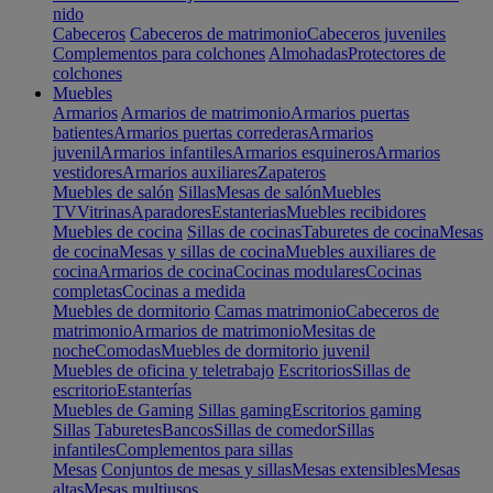
nido
Cabeceros
Cabeceros de matrimonio
Cabeceros juveniles
Complementos para colchones
Almohadas
Protectores de
colchones
Muebles
Armarios
Armarios de matrimonio
Armarios puertas
batientes
Armarios puertas correderas
Armarios
juvenil
Armarios infantiles
Armarios esquineros
Armarios
vestidores
Armarios auxiliares
Zapateros
Muebles de salón
Sillas
Mesas de salón
Muebles
TV
Vitrinas
Aparadores
Estanterias
Muebles recibidores
Muebles de cocina
Sillas de cocinas
Taburetes de cocina
Mesas
de cocina
Mesas y sillas de cocina
Muebles auxiliares de
cocina
Armarios de cocina
Cocinas modulares
Cocinas
completas
Cocinas a medida
Muebles de dormitorio
Camas matrimonio
Cabeceros de
matrimonio
Armarios de matrimonio
Mesitas de
noche
Comodas
Muebles de dormitorio juvenil
Muebles de oficina y teletrabajo
Escritorios
Sillas de
escritorio
Estanterías
Muebles de Gaming
Sillas gaming
Escritorios gaming
Sillas
Taburetes
Bancos
Sillas de comedor
Sillas
infantiles
Complementos para sillas
Mesas
Conjuntos de mesas y sillas
Mesas extensibles
Mesas
altas
Mesas multiusos