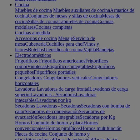
Cocina
Muebles de cocina
Muebles auxiliares de cocina
Armarios de
cocina
Conjuntos de mesas y sillas de cocina
Mesas de
cocina
Sillas de cocina
Taburetes de cocina
Cocinas
modulares
Cocinas completas
Cocinas a medida
Accesorios de cocina
Menaje
Servicio de
mesa
Cubertería
Cuchillos para chef
Vinos y
licores
Botellas
Utensilios de cocina
Vajilla
Bandejas
Electrodomésticos
Frigoríficos
Frigoríficos americanos
Frigoríficos
combi
Vinotecas
Frigoríficos integrables
Frigoríficos
pequeños
Frigoríficos portátiles
Congeladores
Congeladores verticales
Congeladores
horizontales
Lavadoras
Lavadoras de carga frontal
Lavadoras de carga
superior
Lavadoras - Secadoras
Lavadoras
integrables
Lavadoras por kg
Secadoras
Lavadoras - Secadoras
Secadoras con bomba de
calor
Secadoras de condensación
Secadoras de
evacuación
Secadoras integrables
Secadoras por Kg
Hornos
Conjunto de horno y placa
Hornos
convencionales
Hornos pirolíticos
Hornos multifunción
Placas de cocina
Conjunto de horno y
placa
Vitrocerámica
Placas de inducción
Placas de gas