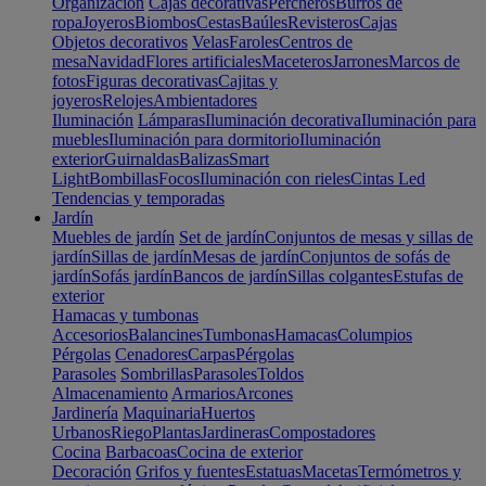
Organización
Cajas decorativas
Percheros
Burros de
ropa
Joyeros
Biombos
Cestas
Baúles
Revisteros
Cajas
Objetos decorativos
Velas
Faroles
Centros de
mesa
Navidad
Flores artificiales
Maceteros
Jarrones
Marcos de
fotos
Figuras decorativas
Cajitas y
joyeros
Relojes
Ambientadores
Iluminación
Lámparas
Iluminación decorativa
Iluminación para
muebles
Iluminación para dormitorio
Iluminación
exterior
Guirnaldas
Balizas
Smart
Light
Bombillas
Focos
Iluminación con rieles
Cintas Led
Tendencias y temporadas
Jardín
Muebles de jardín
Set de jardín
Conjuntos de mesas y sillas de
jardín
Sillas de jardín
Mesas de jardín
Conjuntos de sofás de
jardín
Sofás jardín
Bancos de jardín
Sillas colgantes
Estufas de
exterior
Hamacas y tumbonas
Accesorios
Balancines
Tumbonas
Hamacas
Columpios
Pérgolas
Cenadores
Carpas
Pérgolas
Parasoles
Sombrillas
Parasoles
Toldos
Almacenamiento
Armarios
Arcones
Jardinería
Maquinaria
Huertos
Urbanos
Riego
Plantas
Jardineras
Compostadores
Cocina
Barbacoas
Cocina de exterior
Decoración
Grifos y fuentes
Estatuas
Macetas
Termómetros y