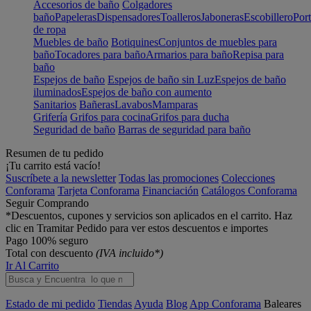
Accesorios de baño
Colgadores
baño
Papeleras
Dispensadores
Toalleros
Jaboneras
Escobillero
Port
de ropa
Muebles de baño
Botiquines
Conjuntos de muebles para
baño
Tocadores para baño
Armarios para baño
Repisa para
baño
Espejos de baño
Espejos de baño sin Luz
Espejos de baño
iluminados
Espejos de baño con aumento
Sanitarios
Bañeras
Lavabos
Mamparas
Grifería
Grifos para cocina
Grifos para ducha
Seguridad de baño
Barras de seguridad para baño
Resumen de tu pedido
¡Tu carrito está vacío!
Suscríbete a la newsletter
Todas las promociones
Colecciones
Conforama
Tarjeta Conforama
Financiación
Catálogos Conforama
Seguir Comprando
*Descuentos, cupones y servicios son aplicados en el carrito. Haz
clic en Tramitar Pedido para ver estos descuentos e importes
Pago 100% seguro
Total con descuento
(IVA incluido*)
Ir Al Carrito
Estado de mi pedido
Tiendas
Ayuda
Blog
App Conforama
Baleares