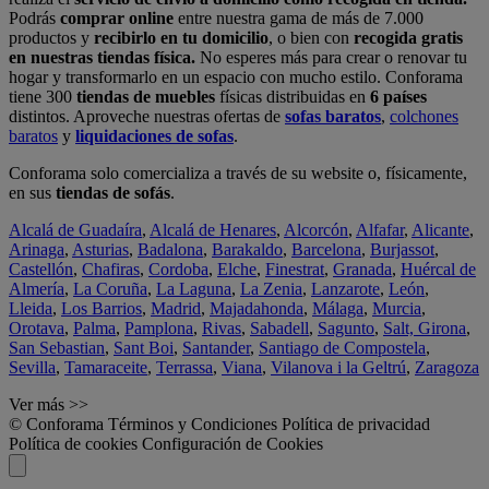
Podrás
comprar online
entre nuestra gama de más de 7.000
productos y
recibirlo en tu domicilio
, o bien con
recogida gratis
en nuestras tiendas física.
No esperes más para crear o renovar tu
hogar y transformarlo en un espacio con mucho estilo. Conforama
tiene 300
tiendas de muebles
físicas distribuidas en
6 países
distintos. Aproveche nuestras ofertas de
sofas baratos
,
colchones
baratos
y
liquidaciones de sofas
.
Conforama solo comercializa a través de su website o, físicamente,
en sus
tiendas de sofás
.
Alcalá de Guadaíra
,
Alcalá de Henares
,
Alcorcón
,
Alfafar
,
Alicante
,
Arinaga
,
Asturias
,
Badalona
,
Barakaldo
,
Barcelona
,
Burjassot
,
Castellón
,
Chafiras
,
Cordoba
,
Elche
,
Finestrat
,
Granada
,
Huércal de
Almería
,
La Coruña
,
La Laguna
,
La Zenia
,
Lanzarote
,
León
,
Lleida
,
Los Barrios
,
Madrid
,
Majadahonda
,
Málaga
,
Murcia
,
Orotava
,
Palma
,
Pamplona
,
Rivas
,
Sabadell
,
Sagunto
,
Salt, Girona
,
San Sebastian
,
Sant Boi
,
Santander
,
Santiago de Compostela
,
Sevilla
,
Tamaraceite
,
Terrassa
,
Viana
,
Vilanova i la Geltrú
,
Zaragoza
Ver más >>
© Conforama
Términos y Condiciones
Política de privacidad
Política de cookies
Configuración de Cookies