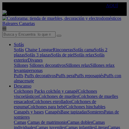
🔵Cambia tu electro con
-10% EXTRA
de descuento ☑️
AQUÍ
Baleares
Canarias
Sofás
Sofás
Chaise Longue
Rinconeras
Sofás cama
Sofás 2
plazas
Sofás 3 plazas
Sofás de piel
Sofás relax
Sofás
exterior
Divanes
Sillones
Sillones decorativos
Sillones relax
Sillones relax
levantapersonas
Puffs
Puffs decorativos
Puffs pera
Puffs reposapiés
Puffs con
almacenaje
Descanso
Colchones
Packs colchón y canapé
Colchones
viscoelásticos
Colchones de muelles
Colchones de muelles
ensacados
Colchones enrollados
Colchones de
espuma
Colchones para bebé
Colchones hinchables
Canapés y bases
Canapés
Base tapizadas
Somieres
Patas de
somieres
Camas
Camas de matrimonio
Camas dobles
Camas
individuales
Camas juveniles
Camas infantiles
Literas
Camas