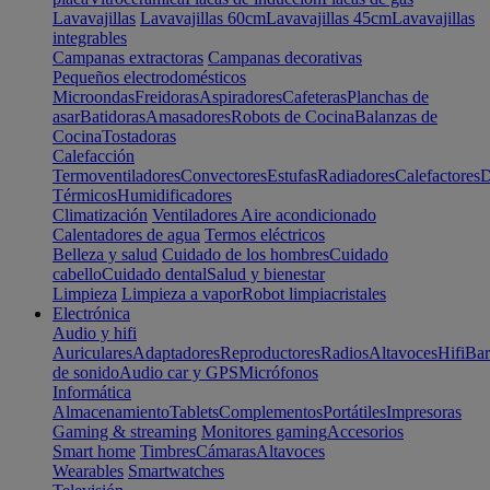
Lavavajillas
Lavavajillas 60cm
Lavavajillas 45cm
Lavavajillas
integrables
Campanas extractoras
Campanas decorativas
Pequeños electrodomésticos
Microondas
Freidoras
Aspiradores
Cafeteras
Planchas de
asar
Batidoras
Amasadores
Robots de Cocina
Balanzas de
Cocina
Tostadoras
Calefacción
Termoventiladores
Convectores
Estufas
Radiadores
Calefactores
D
Térmicos
Humidificadores
Climatización
Ventiladores
Aire acondicionado
Calentadores de agua
Termos eléctricos
Belleza y salud
Cuidado de los hombres
Cuidado
cabello
Cuidado dental
Salud y bienestar
Limpieza
Limpieza a vapor
Robot limpiacristales
Electrónica
Audio y hifi
Auriculares
Adaptadores
Reproductores
Radios
Altavoces
Hifi
Bar
de sonido
Audio car y GPS
Micrófonos
Informática
Almacenamiento
Tablets
Complementos
Portátiles
Impresoras
Gaming & streaming
Monitores gaming
Accesorios
Smart home
Timbres
Cámaras
Altavoces
Wearables
Smartwatches