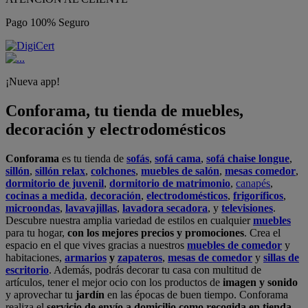
Pago 100% Seguro
¡Nueva app!
Conforama, tu tienda de muebles,
decoración y electrodomésticos
Conforama
es tu tienda de
sofás
,
sofá cama
,
sofá chaise longue
,
sillón
,
sillón relax
,
colchones
,
muebles de salón
,
mesas comedor
,
dormitorio de juvenil
,
dormitorio de matrimonio
,
canapés
,
cocinas a medida
,
decoración
,
electrodomésticos
,
frigoríficos
,
microondas
,
lavavajillas
,
lavadora secadora
, y
televisiones
.
Descubre nuestra amplia variedad de estilos en cualquier
muebles
para tu hogar,
con los mejores precios y promociones
. Crea el
espacio en el que vives gracias a nuestros
muebles de comedor
y
habitaciones,
armarios
y
zapateros
,
mesas de comedor
y
sillas de
escritorio
. Además, podrás decorar tu casa con multitud de
artículos, tener el mejor ocio con los productos de
imagen y sonido
y aprovechar tu
jardín
en las épocas de buen tiempo. Conforama
realiza el
servicio de envío a domicilio como recogida en tienda.