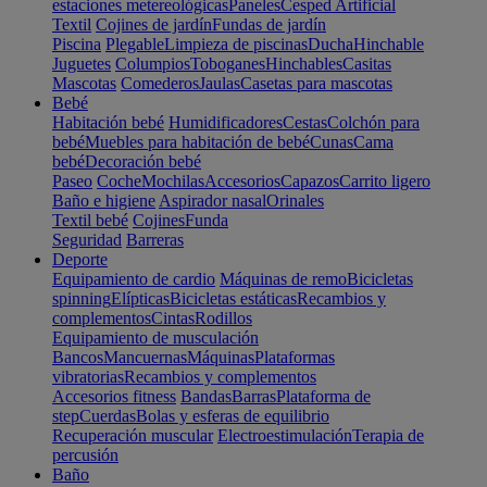
estaciones metereológicas
Paneles
Cesped Artificial
Textil
Cojines de jardín
Fundas de jardín
Piscina
Plegable
Limpieza de piscinas
Ducha
Hinchable
Juguetes
Columpios
Toboganes
Hinchables
Casitas
Mascotas
Comederos
Jaulas
Casetas para mascotas
Bebé
Habitación bebé
Humidificadores
Cestas
Colchón para
bebé
Muebles para habitación de bebé
Cunas
Cama
bebé
Decoración bebé
Paseo
Coche
Mochilas
Accesorios
Capazos
Carrito ligero
Baño e higiene
Aspirador nasal
Orinales
Textil bebé
Cojines
Funda
Seguridad
Barreras
Deporte
Equipamiento de cardio
Máquinas de remo
Bicicletas
spinning
Elípticas
Bicicletas estáticas
Recambios y
complementos
Cintas
Rodillos
Equipamiento de musculación
Bancos
Mancuernas
Máquinas
Plataformas
vibratorias
Recambios y complementos
Accesorios fitness
Bandas
Barras
Plataforma de
step
Cuerdas
Bolas y esferas de equilibrio
Recuperación muscular
Electroestimulación
Terapia de
percusión
Baño