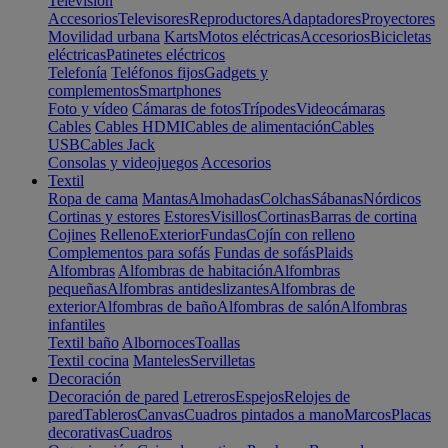
Televisión
Accesorios
Televisores
Reproductores
Adaptadores
Proyectores
Movilidad urbana
Karts
Motos eléctricas
Accesorios
Bicicletas
eléctricas
Patinetes eléctricos
Telefonía
Teléfonos fijos
Gadgets y
complementos
Smartphones
Foto y vídeo
Cámaras de fotos
Trípodes
Videocámaras
Cables
Cables HDMI
Cables de alimentación
Cables
USB
Cables Jack
Consolas y videojuegos
Accesorios
Textil
Ropa de cama
Mantas
Almohadas
Colchas
Sábanas
Nórdicos
Cortinas y estores
Estores
Visillos
Cortinas
Barras de cortina
Cojines
Relleno
Exterior
Fundas
Cojín con relleno
Complementos para sofás
Fundas de sofás
Plaids
Alfombras
Alfombras de habitación
Alfombras
pequeñas
Alfombras antideslizantes
Alfombras de
exterior
Alfombras de baño
Alfombras de salón
Alfombras
infantiles
Textil baño
Albornoces
Toallas
Textil cocina
Manteles
Servilletas
Decoración
Decoración de pared
Letreros
Espejos
Relojes de
pared
Tableros
Canvas
Cuadros pintados a mano
Marcos
Placas
decorativas
Cuadros