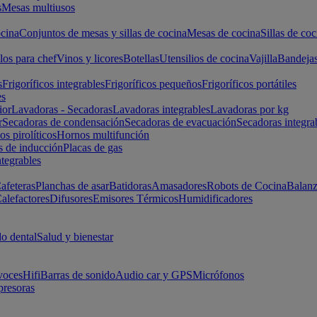
s
Mesas multiusos
cina
Conjuntos de mesas y sillas de cocina
Mesas de cocina
Sillas de coc
los para chef
Vinos y licores
Botellas
Utensilios de cocina
Vajilla
Bandeja
s
Frigoríficos integrables
Frigoríficos pequeños
Frigoríficos portátiles
es
ior
Lavadoras - Secadoras
Lavadoras integrables
Lavadoras por kg
r
Secadoras de condensación
Secadoras de evacuación
Secadoras integra
s pirolíticos
Hornos multifunción
s de inducción
Placas de gas
ntegrables
afeteras
Planchas de asar
Batidoras
Amasadores
Robots de Cocina
Balanz
alefactores
Difusores
Emisores Térmicos
Humidificadores
o dental
Salud y bienestar
voces
Hifi
Barras de sonido
Audio car y GPS
Micrófonos
presoras