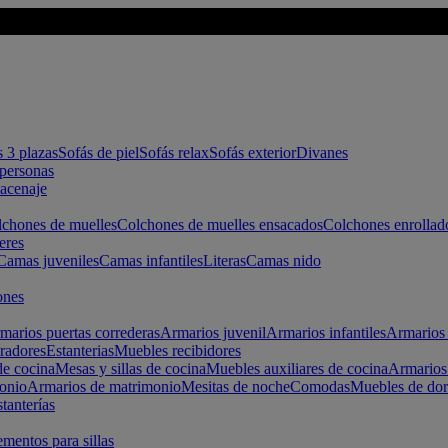
s 3 plazas
Sofás de piel
Sofás relax
Sofás exterior
Divanes
apersonas
macenaje
chones de muelles
Colchones de muelles ensacados
Colchones enrollad
eres
Camas juveniles
Camas infantiles
Literas
Camas nido
ones
marios puertas correderas
Armarios juvenil
Armarios infantiles
Armarios 
radores
Estanterias
Muebles recibidores
e cocina
Mesas y sillas de cocina
Muebles auxiliares de cocina
Armarios
onio
Armarios de matrimonio
Mesitas de noche
Comodas
Muebles de dor
tanterías
entos para sillas