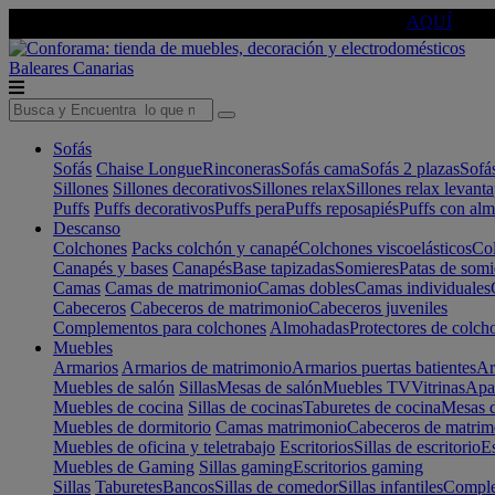
🔵Cambia tu electro con
-10% EXTRA
de descuento ☑️
AQUÍ
Baleares
Canarias
Sofás
Sofás
Chaise Longue
Rinconeras
Sofás cama
Sofás 2 plazas
Sofá
Sillones
Sillones decorativos
Sillones relax
Sillones relax levant
Puffs
Puffs decorativos
Puffs pera
Puffs reposapiés
Puffs con al
Descanso
Colchones
Packs colchón y canapé
Colchones viscoelásticos
Col
Canapés y bases
Canapés
Base tapizadas
Somieres
Patas de somi
Camas
Camas de matrimonio
Camas dobles
Camas individuales
Cabeceros
Cabeceros de matrimonio
Cabeceros juveniles
Complementos para colchones
Almohadas
Protectores de colch
Muebles
Armarios
Armarios de matrimonio
Armarios puertas batientes
Ar
Muebles de salón
Sillas
Mesas de salón
Muebles TV
Vitrinas
Apa
Muebles de cocina
Sillas de cocinas
Taburetes de cocina
Mesas d
Muebles de dormitorio
Camas matrimonio
Cabeceros de matrim
Muebles de oficina y teletrabajo
Escritorios
Sillas de escritorio
Es
Muebles de Gaming
Sillas gaming
Escritorios gaming
Sillas
Taburetes
Bancos
Sillas de comedor
Sillas infantiles
Complem