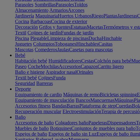
Parasoles
Sombrillas
Parasoles
Toldos
Almacenamiento
Armarios
Arcones
Jardinería
Maquinaria
Huertos Urbanos
Riego
Plantas
Jardineras
C
Cocina
Barbacoas
Cocina de exterior
Decoración
Grifos y fuentes
Estatuas
Macetas
Termómetros y est
Textil
Cojines de jardín
Fundas de jardín
Piscina
Plegable
Limpieza de piscinas
Ducha
Hinchable
Juguetes
Columpios
Toboganes
Hinchables
Casitas
Mascotas
Comederos
Jaulas
Casetas para mascotas
Bebé
Habitación bebé
Humidificadores
Cestas
Colchón para bebé
Mueb
Paseo
Coche
Mochilas
Accesorios
Capazos
Carrito ligero
Baño e higiene
Aspirador nasal
Orinales
Textil bebé
Cojines
Funda
Seguridad
Barreras
Deporte
Equipamiento de cardio
Máquinas de remo
Bicicletas spinning
E
Equipamiento de musculación
Bancos
Mancuernas
Máquinas
Pla
Accesorios fitness
Bandas
Barras
Plataforma de step
Cuerdas
Bola
Recuperación muscular
Electroestimulación
Terapia de percusi
Baño
Accesorios de baño
Colgadores baño
Papeleras
Dispensadores
To
Muebles de baño
Botiquines
Conjuntos de muebles para baño
To
Espejos de baño
Espejos de baño sin Luz
Espejos de baño ilum
Sanitarios
Bañeras
Lavabos
Mamparas