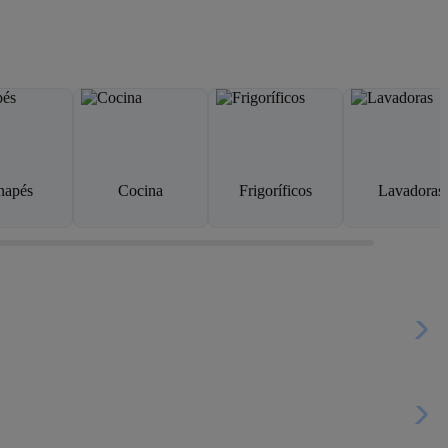
napés
Cocina
Frigoríficos
Lavadoras