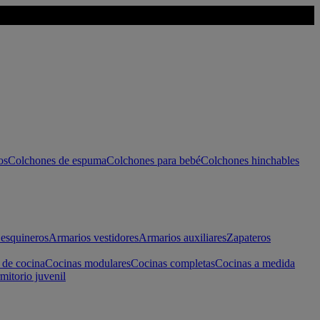
os
Colchones de espuma
Colchones para bebé
Colchones hinchables
esquineros
Armarios vestidores
Armarios auxiliares
Zapateros
 de cocina
Cocinas modulares
Cocinas completas
Cocinas a medida
mitorio juvenil