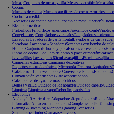
Mesas
Conjuntos de mesas y sillas
Mesas extensibles
Mesas alta
Cocina
Muebles de cocina
Muebles auxiliares de cocina
Armarios de co
Cocinas a medida
Accesorios de cocina
Menaje
Servicio de mesa
Cubertería
Cuchil
Electrodomésticos
Frigoríficos
Frigoríficos americanos
Frigoríficos combi
Vinoteca
Congeladores
Congeladores verticales
Congeladores horizontal
Lavadoras
Lavadoras de carga frontal
Lavadoras de carga super
Secadoras
Lavadoras - Secadoras
Secadoras con bomba de calo
Hornos
Conjunto de horno y placa
Hornos convencionales
Horno
Placas de cocina
Conjunto de horno y placa
Vitrocerámica
Placa
Lavavajillas
Lavavajillas 60cm
Lavavajillas 45cm
Lavavajillas i
Campanas extractoras
Campanas decorativas
Pequeños electrodomésticos
Microondas
Freidoras
Aspiradores
C
Calefacción
Termoventiladores
Convectores
Estufas
Radiadores
C
Climatización
Ventiladores
Aire acondicionado
Calentadores de agua
Termos eléctricos
Belleza y salud
Cuidado de los hombres
Cuidado cabello
Cuidad
Limpieza
Limpieza a vapor
Robot limpiacristales
Electrónica
Audio y hifi
Auriculares
Adaptadores
Reproductores
Radios
Alta
Informática
Almacenamiento
Tablets
Complementos
Portátiles
Im
Gaming & streaming
Monitores gaming
Accesorios
Smart home
Timbres
Cámaras
Altavoces