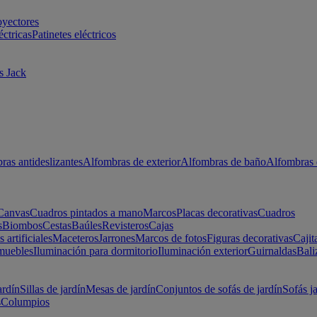
oyectores
éctricas
Patinetes eléctricos
s Jack
ras antideslizantes
Alfombras de exterior
Alfombras de baño
Alfombras 
Canvas
Cuadros pintados a mano
Marcos
Placas decorativas
Cuadros
s
Biombos
Cestas
Baúles
Revisteros
Cajas
s artificiales
Maceteros
Jarrones
Marcos de fotos
Figuras decorativas
Cajit
muebles
Iluminación para dormitorio
Iluminación exterior
Guirnaldas
Bali
ardín
Sillas de jardín
Mesas de jardín
Conjuntos de sofás de jardín
Sofás j
s
Columpios