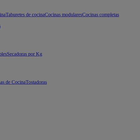
ina
Taburetes de cocina
Cocinas modulares
Cocinas completas
s
bles
Secadoras por Kg
as de Cocina
Tostadoras