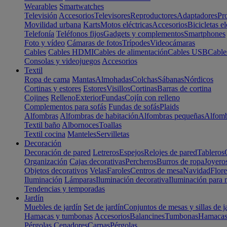
Wearables
Smartwatches
Televisión
Accesorios
Televisores
Reproductores
Adaptadores
Pr
Movilidad urbana
Karts
Motos eléctricas
Accesorios
Bicicletas el
Telefonía
Teléfonos fijos
Gadgets y complementos
Smartphones
Foto y vídeo
Cámaras de fotos
Trípodes
Videocámaras
Cables
Cables HDMI
Cables de alimentación
Cables USB
Cable
Consolas y videojuegos
Accesorios
Textil
Ropa de cama
Mantas
Almohadas
Colchas
Sábanas
Nórdicos
Cortinas y estores
Estores
Visillos
Cortinas
Barras de cortina
Cojines
Relleno
Exterior
Fundas
Cojín con relleno
Complementos para sofás
Fundas de sofás
Plaids
Alfombras
Alfombras de habitación
Alfombras pequeñas
Alfomb
Textil baño
Albornoces
Toallas
Textil cocina
Manteles
Servilletas
Decoración
Decoración de pared
Letreros
Espejos
Relojes de pared
Tableros
Organización
Cajas decorativas
Percheros
Burros de ropa
Joyero
Objetos decorativos
Velas
Faroles
Centros de mesa
Navidad
Flore
Iluminación
Lámparas
Iluminación decorativa
Iluminación para 
Tendencias y temporadas
Jardín
Muebles de jardín
Set de jardín
Conjuntos de mesas y sillas de j
Hamacas y tumbonas
Accesorios
Balancines
Tumbonas
Hamaca
Pérgolas
Cenadores
Carpas
Pérgolas