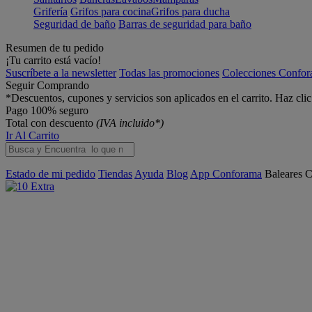
Grifería
Grifos para cocina
Grifos para ducha
Seguridad de baño
Barras de seguridad para baño
Resumen de tu pedido
¡Tu carrito está vacío!
Suscríbete a la newsletter
Todas las promociones
Colecciones Confo
Seguir Comprando
*Descuentos, cupones y servicios son aplicados en el carrito. Haz cli
Pago 100% seguro
Total con descuento
(IVA incluido*)
Ir Al Carrito
Estado de mi pedido
Tiendas
Ayuda
Blog
App Conforama
Baleares
C