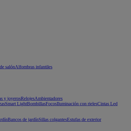
de salón
Alfombras infantiles
as y joyeros
Relojes
Ambientadores
zas
Smart Light
Bombillas
Focos
Iluminación con rieles
Cintas Led
ardín
Bancos de jardín
Sillas colgantes
Estufas de exterior