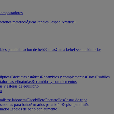
ompostadores
aciones metereológicas
Paneles
Cesped Artificial
les para habitación de bebé
Cunas
Cama bebé
Decoración bebé
lípticas
Bicicletas estáticas
Recambios y complementos
Cintas
Rodillos
taformas vibratorias
Recambios y complementos
s y esferas de equilibrio
ón
alleros
Jaboneras
Escobillero
Portarrollos
Cestas de ropa
cadores para baño
Armarios para baño
Repisa para baño
inados
Espejos de baño con aumento