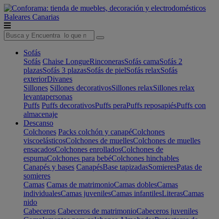
Baleares
Canarias
Sofás
Sofás
Chaise Longue
Rinconeras
Sofás cama
Sofás 2
plazas
Sofás 3 plazas
Sofás de piel
Sofás relax
Sofás
exterior
Divanes
Sillones
Sillones decorativos
Sillones relax
Sillones relax
levantapersonas
Puffs
Puffs decorativos
Puffs pera
Puffs reposapiés
Puffs con
almacenaje
Descanso
Colchones
Packs colchón y canapé
Colchones
viscoelásticos
Colchones de muelles
Colchones de muelles
ensacados
Colchones enrollados
Colchones de
espuma
Colchones para bebé
Colchones hinchables
Canapés y bases
Canapés
Base tapizadas
Somieres
Patas de
somieres
Camas
Camas de matrimonio
Camas dobles
Camas
individuales
Camas juveniles
Camas infantiles
Literas
Camas
nido
Cabeceros
Cabeceros de matrimonio
Cabeceros juveniles