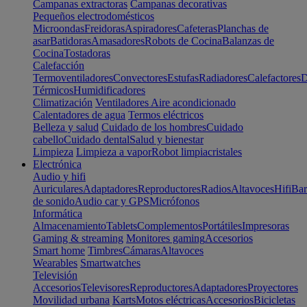
Campanas extractoras
Campanas decorativas
Pequeños electrodomésticos
Microondas
Freidoras
Aspiradores
Cafeteras
Planchas de
asar
Batidoras
Amasadores
Robots de Cocina
Balanzas de
Cocina
Tostadoras
Calefacción
Termoventiladores
Convectores
Estufas
Radiadores
Calefactores
D
Térmicos
Humidificadores
Climatización
Ventiladores
Aire acondicionado
Calentadores de agua
Termos eléctricos
Belleza y salud
Cuidado de los hombres
Cuidado
cabello
Cuidado dental
Salud y bienestar
Limpieza
Limpieza a vapor
Robot limpiacristales
Electrónica
Audio y hifi
Auriculares
Adaptadores
Reproductores
Radios
Altavoces
Hifi
Bar
de sonido
Audio car y GPS
Micrófonos
Informática
Almacenamiento
Tablets
Complementos
Portátiles
Impresoras
Gaming & streaming
Monitores gaming
Accesorios
Smart home
Timbres
Cámaras
Altavoces
Wearables
Smartwatches
Televisión
Accesorios
Televisores
Reproductores
Adaptadores
Proyectores
Movilidad urbana
Karts
Motos eléctricas
Accesorios
Bicicletas