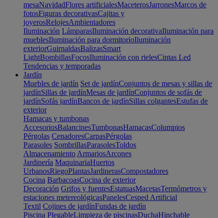
mesa
Navidad
Flores artificiales
Maceteros
Jarrones
Marcos de
fotos
Figuras decorativas
Cajitas y
joyeros
Relojes
Ambientadores
Iluminación
Lámparas
Iluminación decorativa
Iluminación para
muebles
Iluminación para dormitorio
Iluminación
exterior
Guirnaldas
Balizas
Smart
Light
Bombillas
Focos
Iluminación con rieles
Cintas Led
Tendencias y temporadas
Jardín
Muebles de jardín
Set de jardín
Conjuntos de mesas y sillas de
jardín
Sillas de jardín
Mesas de jardín
Conjuntos de sofás de
jardín
Sofás jardín
Bancos de jardín
Sillas colgantes
Estufas de
exterior
Hamacas y tumbonas
Accesorios
Balancines
Tumbonas
Hamacas
Columpios
Pérgolas
Cenadores
Carpas
Pérgolas
Parasoles
Sombrillas
Parasoles
Toldos
Almacenamiento
Armarios
Arcones
Jardinería
Maquinaria
Huertos
Urbanos
Riego
Plantas
Jardineras
Compostadores
Cocina
Barbacoas
Cocina de exterior
Decoración
Grifos y fuentes
Estatuas
Macetas
Termómetros y
estaciones metereológicas
Paneles
Cesped Artificial
Textil
Cojines de jardín
Fundas de jardín
Piscina
Plegable
Limpieza de piscinas
Ducha
Hinchable