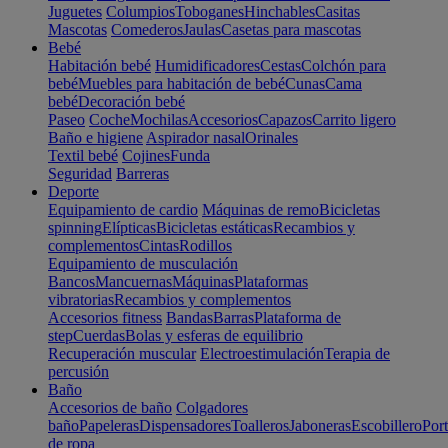
Juguetes
Columpios
Toboganes
Hinchables
Casitas
Mascotas
Comederos
Jaulas
Casetas para mascotas
Bebé
Habitación bebé
Humidificadores
Cestas
Colchón para
bebé
Muebles para habitación de bebé
Cunas
Cama
bebé
Decoración bebé
Paseo
Coche
Mochilas
Accesorios
Capazos
Carrito ligero
Baño e higiene
Aspirador nasal
Orinales
Textil bebé
Cojines
Funda
Seguridad
Barreras
Deporte
Equipamiento de cardio
Máquinas de remo
Bicicletas
spinning
Elípticas
Bicicletas estáticas
Recambios y
complementos
Cintas
Rodillos
Equipamiento de musculación
Bancos
Mancuernas
Máquinas
Plataformas
vibratorias
Recambios y complementos
Accesorios fitness
Bandas
Barras
Plataforma de
step
Cuerdas
Bolas y esferas de equilibrio
Recuperación muscular
Electroestimulación
Terapia de
percusión
Baño
Accesorios de baño
Colgadores
baño
Papeleras
Dispensadores
Toalleros
Jaboneras
Escobillero
Port
de ropa