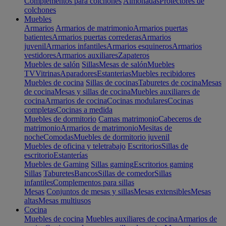
Complementos para colchones
Almohadas
Protectores de
colchones
Muebles
Armarios
Armarios de matrimonio
Armarios puertas
batientes
Armarios puertas correderas
Armarios
juvenil
Armarios infantiles
Armarios esquineros
Armarios
vestidores
Armarios auxiliares
Zapateros
Muebles de salón
Sillas
Mesas de salón
Muebles
TV
Vitrinas
Aparadores
Estanterias
Muebles recibidores
Muebles de cocina
Sillas de cocinas
Taburetes de cocina
Mesas
de cocina
Mesas y sillas de cocina
Muebles auxiliares de
cocina
Armarios de cocina
Cocinas modulares
Cocinas
completas
Cocinas a medida
Muebles de dormitorio
Camas matrimonio
Cabeceros de
matrimonio
Armarios de matrimonio
Mesitas de
noche
Comodas
Muebles de dormitorio juvenil
Muebles de oficina y teletrabajo
Escritorios
Sillas de
escritorio
Estanterías
Muebles de Gaming
Sillas gaming
Escritorios gaming
Sillas
Taburetes
Bancos
Sillas de comedor
Sillas
infantiles
Complementos para sillas
Mesas
Conjuntos de mesas y sillas
Mesas extensibles
Mesas
altas
Mesas multiusos
Cocina
Muebles de cocina
Muebles auxiliares de cocina
Armarios de