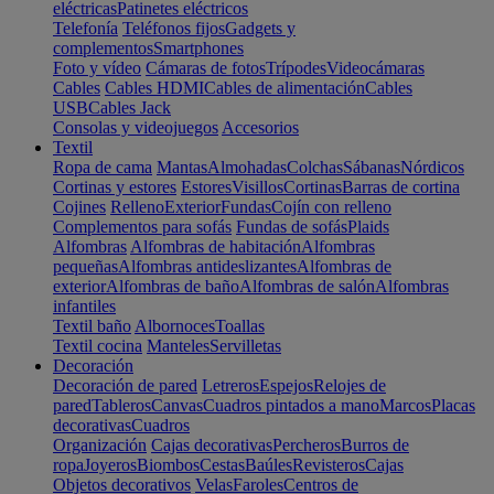
eléctricas
Patinetes eléctricos
Telefonía
Teléfonos fijos
Gadgets y
complementos
Smartphones
Foto y vídeo
Cámaras de fotos
Trípodes
Videocámaras
Cables
Cables HDMI
Cables de alimentación
Cables
USB
Cables Jack
Consolas y videojuegos
Accesorios
Textil
Ropa de cama
Mantas
Almohadas
Colchas
Sábanas
Nórdicos
Cortinas y estores
Estores
Visillos
Cortinas
Barras de cortina
Cojines
Relleno
Exterior
Fundas
Cojín con relleno
Complementos para sofás
Fundas de sofás
Plaids
Alfombras
Alfombras de habitación
Alfombras
pequeñas
Alfombras antideslizantes
Alfombras de
exterior
Alfombras de baño
Alfombras de salón
Alfombras
infantiles
Textil baño
Albornoces
Toallas
Textil cocina
Manteles
Servilletas
Decoración
Decoración de pared
Letreros
Espejos
Relojes de
pared
Tableros
Canvas
Cuadros pintados a mano
Marcos
Placas
decorativas
Cuadros
Organización
Cajas decorativas
Percheros
Burros de
ropa
Joyeros
Biombos
Cestas
Baúles
Revisteros
Cajas
Objetos decorativos
Velas
Faroles
Centros de