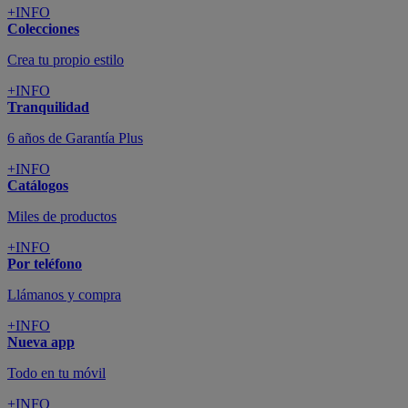
+INFO
Colecciones
Crea tu propio estilo
+INFO
Tranquilidad
6 años de Garantía Plus
+INFO
Catálogos
Miles de productos
+INFO
Por teléfono
Llámanos y compra
+INFO
Nueva app
Todo en tu móvil
+INFO