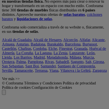
en nuestras tiendas física.
No esperes más para crear o renovar tu
hogar y transformarlo en un espacio con mucho estilo. Conforama
tiene 300
tiendas de muebles
físicas distribuidas en
6 países
distintos. Aproveche nuestras ofertas de
sofas baratos
,
colchones
baratos
y
liquidaciones de sofas
.
Conforama solo comercializa a través de su website o, físicamente,
en sus
tiendas de sofás
.
Alcalá de Guadaíra
,
Alcalá de Henares
,
Alcorcón
,
Alfafar
,
Alicante
,
Arinaga
,
Asturias
,
Badalona
,
Barakaldo
,
Barcelona
,
Burjassot
,
Castellón
,
Chafiras
,
Cordoba
,
Elche
,
Finestrat
,
Granada
,
Huércal de
Almería
,
La Coruña
,
La Laguna
,
La Zenia
,
Lanzarote
,
León
,
Lleida
,
Los Barrios
,
Madrid
,
Majadahonda
,
Málaga
,
Murcia
,
Orotava
,
Palma
,
Pamplona
,
Rivas
,
Sabadell
,
Sagunto
,
Salt, Girona
,
San Sebastian
,
Sant Boi
,
Santander
,
Santiago de Compostela
,
Sevilla
,
Tamaraceite
,
Terrassa
,
Viana
,
Vilanova i la Geltrú
,
Zaragoza
Ver más >>
© Conforama
Términos y Condiciones
Política de privacidad
Política de cookies
Configuración de Cookies