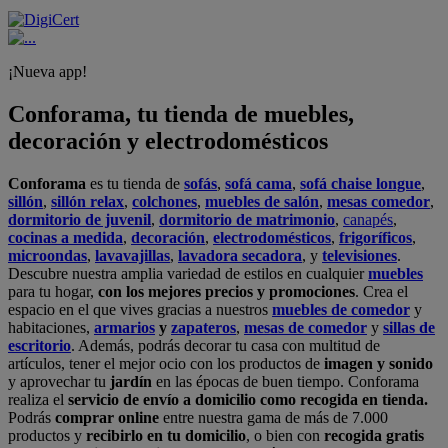
¡Nueva app!
Conforama, tu tienda de muebles,
decoración y electrodomésticos
Conforama
es tu tienda de
sofás
,
sofá cama
,
sofá chaise longue
,
sillón
,
sillón relax
,
colchones
,
muebles de salón
,
mesas comedor
,
dormitorio de juvenil
,
dormitorio de matrimonio
,
canapés
,
cocinas a medida
,
decoración
,
electrodomésticos
,
frigoríficos
,
microondas
,
lavavajillas
,
lavadora secadora
, y
televisiones
.
Descubre nuestra amplia variedad de estilos en cualquier
muebles
para tu hogar,
con los mejores precios y promociones
. Crea el
espacio en el que vives gracias a nuestros
muebles de comedor
y
habitaciones,
armarios
y
zapateros
,
mesas de comedor
y
sillas de
escritorio
. Además, podrás decorar tu casa con multitud de
artículos, tener el mejor ocio con los productos de
imagen y sonido
y aprovechar tu
jardín
en las épocas de buen tiempo. Conforama
realiza el
servicio de envío a domicilio como recogida en tienda.
Podrás
comprar online
entre nuestra gama de más de 7.000
productos y
recibirlo en tu domicilio
, o bien con
recogida gratis