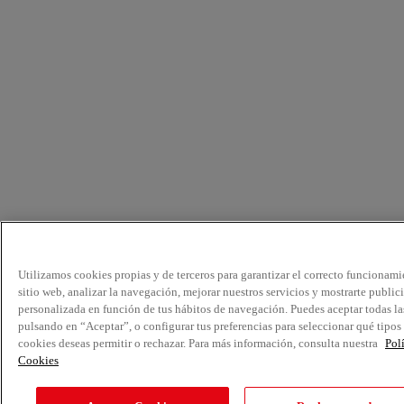
Utilizamos cookies propias y de terceros para garantizar el correcto funcionami
sitio web, analizar la navegación, mejorar nuestros servicios y mostrarte public
personalizada en función de tus hábitos de navegación. Puedes aceptar todas la
pulsando en “Aceptar”, o configurar tus preferencias para seleccionar qué tipos
cookies deseas permitir o rechazar. Para más información, consulta nuestra
Pol
Cookies