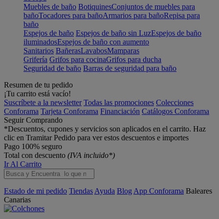
Muebles de baño
Botiquines
Conjuntos de muebles para
baño
Tocadores para baño
Armarios para baño
Repisa para
baño
Espejos de baño
Espejos de baño sin Luz
Espejos de baño
iluminados
Espejos de baño con aumento
Sanitarios
Bañeras
Lavabos
Mamparas
Grifería
Grifos para cocina
Grifos para ducha
Seguridad de baño
Barras de seguridad para baño
Resumen de tu pedido
¡Tu carrito está vacío!
Suscríbete a la newsletter
Todas las promociones
Colecciones
Conforama
Tarjeta Conforama
Financiación
Catálogos Conforama
Seguir Comprando
*Descuentos, cupones y servicios son aplicados en el carrito. Haz
clic en Tramitar Pedido para ver estos descuentos e importes
Pago 100% seguro
Total con descuento
(IVA incluido*)
Ir Al Carrito
Estado de mi pedido
Tiendas
Ayuda
Blog
App Conforama
Baleares
Canarias