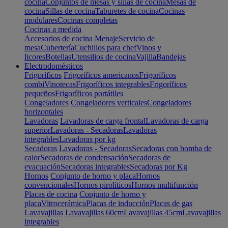
cocina
Conjuntos de mesas y sillas de cocina
Mesas de
cocina
Sillas de cocina
Taburetes de cocina
Cocinas
modulares
Cocinas completas
Cocinas a medida
Accesorios de cocina
Menaje
Servicio de
mesa
Cubertería
Cuchillos para chef
Vinos y
licores
Botellas
Utensilios de cocina
Vajilla
Bandejas
Electrodomésticos
Frigoríficos
Frigoríficos americanos
Frigoríficos
combi
Vinotecas
Frigoríficos integrables
Frigoríficos
pequeños
Frigoríficos portátiles
Congeladores
Congeladores verticales
Congeladores
horizontales
Lavadoras
Lavadoras de carga frontal
Lavadoras de carga
superior
Lavadoras - Secadoras
Lavadoras
integrables
Lavadoras por kg
Secadoras
Lavadoras - Secadoras
Secadoras con bomba de
calor
Secadoras de condensación
Secadoras de
evacuación
Secadoras integrables
Secadoras por Kg
Hornos
Conjunto de horno y placa
Hornos
convencionales
Hornos pirolíticos
Hornos multifunción
Placas de cocina
Conjunto de horno y
placa
Vitrocerámica
Placas de inducción
Placas de gas
Lavavajillas
Lavavajillas 60cm
Lavavajillas 45cm
Lavavajillas
integrables