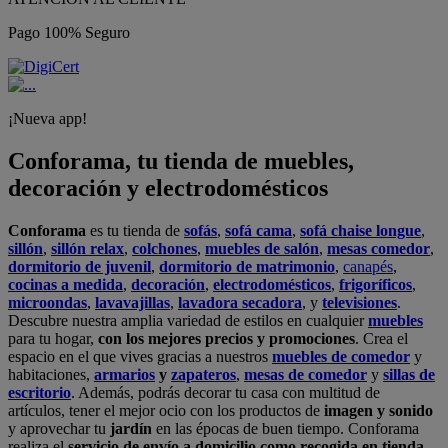
Pago 100% Seguro
¡Nueva app!
Conforama, tu tienda de muebles,
decoración y electrodomésticos
Conforama
es tu tienda de
sofás
,
sofá cama
,
sofá chaise longue
,
sillón
,
sillón relax
,
colchones
,
muebles de salón
,
mesas comedor
,
dormitorio de juvenil
,
dormitorio de matrimonio
,
canapés
,
cocinas a medida
,
decoración
,
electrodomésticos
,
frigoríficos
,
microondas
,
lavavajillas
,
lavadora secadora
, y
televisiones
.
Descubre nuestra amplia variedad de estilos en cualquier
muebles
para tu hogar,
con los mejores precios y promociones
. Crea el
espacio en el que vives gracias a nuestros
muebles de comedor
y
habitaciones,
armarios
y
zapateros
,
mesas de comedor
y
sillas de
escritorio
. Además, podrás decorar tu casa con multitud de
artículos, tener el mejor ocio con los productos de
imagen y sonido
y aprovechar tu
jardín
en las épocas de buen tiempo. Conforama
realiza el
servicio de envío a domicilio como recogida en tienda.