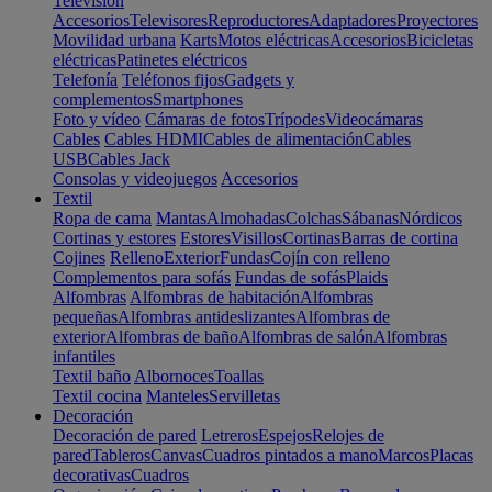
Televisión
Accesorios
Televisores
Reproductores
Adaptadores
Proyectores
Movilidad urbana
Karts
Motos eléctricas
Accesorios
Bicicletas
eléctricas
Patinetes eléctricos
Telefonía
Teléfonos fijos
Gadgets y
complementos
Smartphones
Foto y vídeo
Cámaras de fotos
Trípodes
Videocámaras
Cables
Cables HDMI
Cables de alimentación
Cables
USB
Cables Jack
Consolas y videojuegos
Accesorios
Textil
Ropa de cama
Mantas
Almohadas
Colchas
Sábanas
Nórdicos
Cortinas y estores
Estores
Visillos
Cortinas
Barras de cortina
Cojines
Relleno
Exterior
Fundas
Cojín con relleno
Complementos para sofás
Fundas de sofás
Plaids
Alfombras
Alfombras de habitación
Alfombras
pequeñas
Alfombras antideslizantes
Alfombras de
exterior
Alfombras de baño
Alfombras de salón
Alfombras
infantiles
Textil baño
Albornoces
Toallas
Textil cocina
Manteles
Servilletas
Decoración
Decoración de pared
Letreros
Espejos
Relojes de
pared
Tableros
Canvas
Cuadros pintados a mano
Marcos
Placas
decorativas
Cuadros