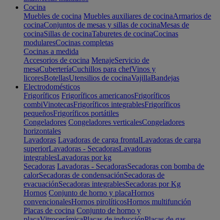
Cocina
Muebles de cocina
Muebles auxiliares de cocina
Armarios de
cocina
Conjuntos de mesas y sillas de cocina
Mesas de
cocina
Sillas de cocina
Taburetes de cocina
Cocinas
modulares
Cocinas completas
Cocinas a medida
Accesorios de cocina
Menaje
Servicio de
mesa
Cubertería
Cuchillos para chef
Vinos y
licores
Botellas
Utensilios de cocina
Vajilla
Bandejas
Electrodomésticos
Frigoríficos
Frigoríficos americanos
Frigoríficos
combi
Vinotecas
Frigoríficos integrables
Frigoríficos
pequeños
Frigoríficos portátiles
Congeladores
Congeladores verticales
Congeladores
horizontales
Lavadoras
Lavadoras de carga frontal
Lavadoras de carga
superior
Lavadoras - Secadoras
Lavadoras
integrables
Lavadoras por kg
Secadoras
Lavadoras - Secadoras
Secadoras con bomba de
calor
Secadoras de condensación
Secadoras de
evacuación
Secadoras integrables
Secadoras por Kg
Hornos
Conjunto de horno y placa
Hornos
convencionales
Hornos pirolíticos
Hornos multifunción
Placas de cocina
Conjunto de horno y
placa
Vitrocerámica
Placas de inducción
Placas de gas