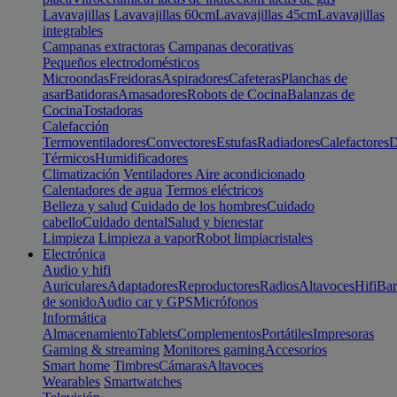
Lavavajillas
Lavavajillas 60cm
Lavavajillas 45cm
Lavavajillas
integrables
Campanas extractoras
Campanas decorativas
Pequeños electrodomésticos
Microondas
Freidoras
Aspiradores
Cafeteras
Planchas de
asar
Batidoras
Amasadores
Robots de Cocina
Balanzas de
Cocina
Tostadoras
Calefacción
Termoventiladores
Convectores
Estufas
Radiadores
Calefactores
D
Térmicos
Humidificadores
Climatización
Ventiladores
Aire acondicionado
Calentadores de agua
Termos eléctricos
Belleza y salud
Cuidado de los hombres
Cuidado
cabello
Cuidado dental
Salud y bienestar
Limpieza
Limpieza a vapor
Robot limpiacristales
Electrónica
Audio y hifi
Auriculares
Adaptadores
Reproductores
Radios
Altavoces
Hifi
Bar
de sonido
Audio car y GPS
Micrófonos
Informática
Almacenamiento
Tablets
Complementos
Portátiles
Impresoras
Gaming & streaming
Monitores gaming
Accesorios
Smart home
Timbres
Cámaras
Altavoces
Wearables
Smartwatches