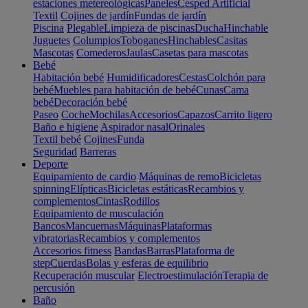
estaciones metereológicas
Paneles
Cesped Artificial
Textil
Cojines de jardín
Fundas de jardín
Piscina
Plegable
Limpieza de piscinas
Ducha
Hinchable
Juguetes
Columpios
Toboganes
Hinchables
Casitas
Mascotas
Comederos
Jaulas
Casetas para mascotas
Bebé
Habitación bebé
Humidificadores
Cestas
Colchón para
bebé
Muebles para habitación de bebé
Cunas
Cama
bebé
Decoración bebé
Paseo
Coche
Mochilas
Accesorios
Capazos
Carrito ligero
Baño e higiene
Aspirador nasal
Orinales
Textil bebé
Cojines
Funda
Seguridad
Barreras
Deporte
Equipamiento de cardio
Máquinas de remo
Bicicletas
spinning
Elípticas
Bicicletas estáticas
Recambios y
complementos
Cintas
Rodillos
Equipamiento de musculación
Bancos
Mancuernas
Máquinas
Plataformas
vibratorias
Recambios y complementos
Accesorios fitness
Bandas
Barras
Plataforma de
step
Cuerdas
Bolas y esferas de equilibrio
Recuperación muscular
Electroestimulación
Terapia de
percusión
Baño