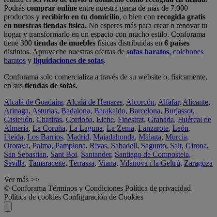
Podrás
comprar online
entre nuestra gama de más de 7.000
productos y
recibirlo en tu domicilio
, o bien con
recogida gratis
en nuestras tiendas física.
No esperes más para crear o renovar tu
hogar y transformarlo en un espacio con mucho estilo. Conforama
tiene 300
tiendas de muebles
físicas distribuidas en
6 países
distintos. Aproveche nuestras ofertas de
sofas baratos
,
colchones
baratos
y
liquidaciones de sofas
.
Conforama solo comercializa a través de su website o, físicamente,
en sus
tiendas de sofás
.
Alcalá de Guadaíra
,
Alcalá de Henares
,
Alcorcón
,
Alfafar
,
Alicante
,
Arinaga
,
Asturias
,
Badalona
,
Barakaldo
,
Barcelona
,
Burjassot
,
Castellón
,
Chafiras
,
Cordoba
,
Elche
,
Finestrat
,
Granada
,
Huércal de
Almería
,
La Coruña
,
La Laguna
,
La Zenia
,
Lanzarote
,
León
,
Lleida
,
Los Barrios
,
Madrid
,
Majadahonda
,
Málaga
,
Murcia
,
Orotava
,
Palma
,
Pamplona
,
Rivas
,
Sabadell
,
Sagunto
,
Salt, Girona
,
San Sebastian
,
Sant Boi
,
Santander
,
Santiago de Compostela
,
Sevilla
,
Tamaraceite
,
Terrassa
,
Viana
,
Vilanova i la Geltrú
,
Zaragoza
Ver más >>
© Conforama
Términos y Condiciones
Política de privacidad
Política de cookies
Configuración de Cookies