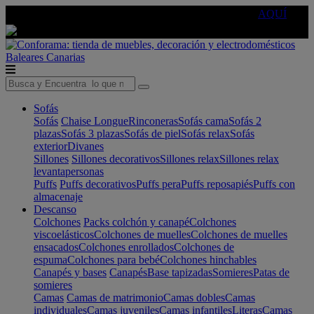
🔵Cambia tu electro con
-10% EXTRA
de descuento ☑️
AQUÍ
Baleares
Canarias
Sofás
Sofás
Chaise Longue
Rinconeras
Sofás cama
Sofás 2
plazas
Sofás 3 plazas
Sofás de piel
Sofás relax
Sofás
exterior
Divanes
Sillones
Sillones decorativos
Sillones relax
Sillones relax
levantapersonas
Puffs
Puffs decorativos
Puffs pera
Puffs reposapiés
Puffs con
almacenaje
Descanso
Colchones
Packs colchón y canapé
Colchones
viscoelásticos
Colchones de muelles
Colchones de muelles
ensacados
Colchones enrollados
Colchones de
espuma
Colchones para bebé
Colchones hinchables
Canapés y bases
Canapés
Base tapizadas
Somieres
Patas de
somieres
Camas
Camas de matrimonio
Camas dobles
Camas
individuales
Camas juveniles
Camas infantiles
Literas
Camas