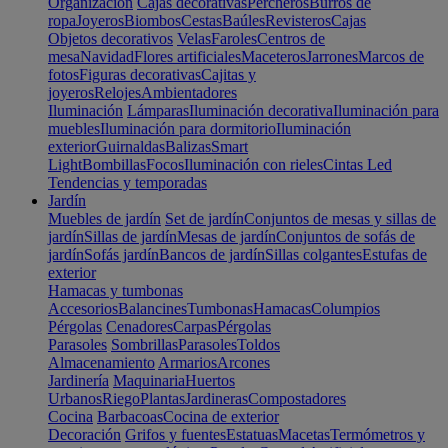
Organización
Cajas decorativas
Percheros
Burros de
ropa
Joyeros
Biombos
Cestas
Baúles
Revisteros
Cajas
Objetos decorativos
Velas
Faroles
Centros de
mesa
Navidad
Flores artificiales
Maceteros
Jarrones
Marcos de
fotos
Figuras decorativas
Cajitas y
joyeros
Relojes
Ambientadores
Iluminación
Lámparas
Iluminación decorativa
Iluminación para
muebles
Iluminación para dormitorio
Iluminación
exterior
Guirnaldas
Balizas
Smart
Light
Bombillas
Focos
Iluminación con rieles
Cintas Led
Tendencias y temporadas
Jardín
Muebles de jardín
Set de jardín
Conjuntos de mesas y sillas de
jardín
Sillas de jardín
Mesas de jardín
Conjuntos de sofás de
jardín
Sofás jardín
Bancos de jardín
Sillas colgantes
Estufas de
exterior
Hamacas y tumbonas
Accesorios
Balancines
Tumbonas
Hamacas
Columpios
Pérgolas
Cenadores
Carpas
Pérgolas
Parasoles
Sombrillas
Parasoles
Toldos
Almacenamiento
Armarios
Arcones
Jardinería
Maquinaria
Huertos
Urbanos
Riego
Plantas
Jardineras
Compostadores
Cocina
Barbacoas
Cocina de exterior
Decoración
Grifos y fuentes
Estatuas
Macetas
Termómetros y