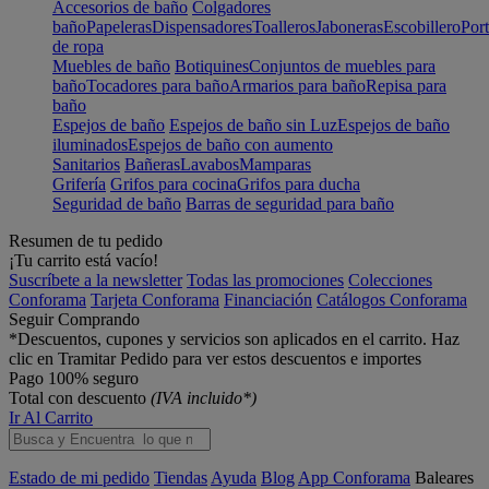
Accesorios de baño
Colgadores
baño
Papeleras
Dispensadores
Toalleros
Jaboneras
Escobillero
Port
de ropa
Muebles de baño
Botiquines
Conjuntos de muebles para
baño
Tocadores para baño
Armarios para baño
Repisa para
baño
Espejos de baño
Espejos de baño sin Luz
Espejos de baño
iluminados
Espejos de baño con aumento
Sanitarios
Bañeras
Lavabos
Mamparas
Grifería
Grifos para cocina
Grifos para ducha
Seguridad de baño
Barras de seguridad para baño
Resumen de tu pedido
¡Tu carrito está vacío!
Suscríbete a la newsletter
Todas las promociones
Colecciones
Conforama
Tarjeta Conforama
Financiación
Catálogos Conforama
Seguir Comprando
*Descuentos, cupones y servicios son aplicados en el carrito. Haz
clic en Tramitar Pedido para ver estos descuentos e importes
Pago 100% seguro
Total con descuento
(IVA incluido*)
Ir Al Carrito
Estado de mi pedido
Tiendas
Ayuda
Blog
App Conforama
Baleares