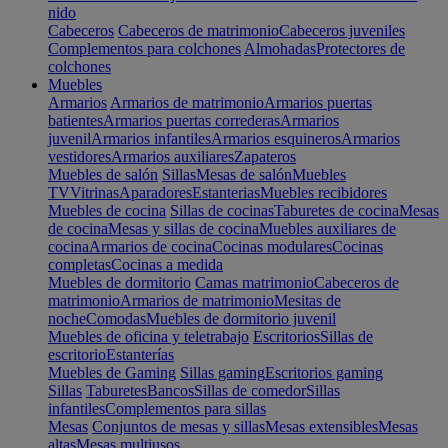
nido
Cabeceros
Cabeceros de matrimonio
Cabeceros juveniles
Complementos para colchones
Almohadas
Protectores de
colchones
Muebles
Armarios
Armarios de matrimonio
Armarios puertas
batientes
Armarios puertas correderas
Armarios
juvenil
Armarios infantiles
Armarios esquineros
Armarios
vestidores
Armarios auxiliares
Zapateros
Muebles de salón
Sillas
Mesas de salón
Muebles
TV
Vitrinas
Aparadores
Estanterias
Muebles recibidores
Muebles de cocina
Sillas de cocinas
Taburetes de cocina
Mesas
de cocina
Mesas y sillas de cocina
Muebles auxiliares de
cocina
Armarios de cocina
Cocinas modulares
Cocinas
completas
Cocinas a medida
Muebles de dormitorio
Camas matrimonio
Cabeceros de
matrimonio
Armarios de matrimonio
Mesitas de
noche
Comodas
Muebles de dormitorio juvenil
Muebles de oficina y teletrabajo
Escritorios
Sillas de
escritorio
Estanterías
Muebles de Gaming
Sillas gaming
Escritorios gaming
Sillas
Taburetes
Bancos
Sillas de comedor
Sillas
infantiles
Complementos para sillas
Mesas
Conjuntos de mesas y sillas
Mesas extensibles
Mesas
altas
Mesas multiusos