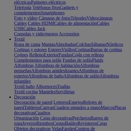
eléctricas
Patinetes eléctricos
Telefonía
Teléfonos fijos
Gadgets y
complementos
Smartphones
Foto y vídeo
Cámaras de fotos
Trípodes
Videocámaras
Cables
Cables HDMI
Cables de alimentación
Cables
USB
Cables Jack
Consolas y videojuegos
Accesorios
Textil
Ropa de cama
Mantas
Almohadas
Colchas
Sábanas
Nórdicos
Cortinas y estores
Estores
Visillos
Cortinas
Barras de cortina
Cojines
Relleno
Exterior
Fundas
Cojín con relleno
Complementos para sofás
Fundas de sofás
Plaids
Alfombras
Alfombras de habitación
Alfombras
pequeñas
Alfombras antideslizantes
Alfombras de
exterior
Alfombras de baño
Alfombras de salón
Alfombras
infantiles
Textil baño
Albornoces
Toallas
Textil cocina
Manteles
Servilletas
Decoración
Decoración de pared
Letreros
Espejos
Relojes de
pared
Tableros
Canvas
Cuadros pintados a mano
Marcos
Placas
decorativas
Cuadros
Organización
Cajas decorativas
Percheros
Burros de
ropa
Joyeros
Biombos
Cestas
Baúles
Revisteros
Cajas
Objetos decorativos
Velas
Faroles
Centros de