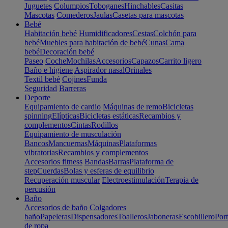
Juguetes
Columpios
Toboganes
Hinchables
Casitas
Mascotas
Comederos
Jaulas
Casetas para mascotas
Bebé
Habitación bebé
Humidificadores
Cestas
Colchón para
bebé
Muebles para habitación de bebé
Cunas
Cama
bebé
Decoración bebé
Paseo
Coche
Mochilas
Accesorios
Capazos
Carrito ligero
Baño e higiene
Aspirador nasal
Orinales
Textil bebé
Cojines
Funda
Seguridad
Barreras
Deporte
Equipamiento de cardio
Máquinas de remo
Bicicletas
spinning
Elípticas
Bicicletas estáticas
Recambios y
complementos
Cintas
Rodillos
Equipamiento de musculación
Bancos
Mancuernas
Máquinas
Plataformas
vibratorias
Recambios y complementos
Accesorios fitness
Bandas
Barras
Plataforma de
step
Cuerdas
Bolas y esferas de equilibrio
Recuperación muscular
Electroestimulación
Terapia de
percusión
Baño
Accesorios de baño
Colgadores
baño
Papeleras
Dispensadores
Toalleros
Jaboneras
Escobillero
Port
de ropa