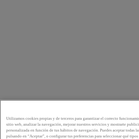
Utilizamos cookies propias y de terceros para garantizar el correcto funcionami
sitio web, analizar la navegación, mejorar nuestros servicios y mostrarte public
personalizada en función de tus hábitos de navegación. Puedes aceptar todas la
pulsando en “Aceptar”, o configurar tus preferencias para seleccionar qué tipos