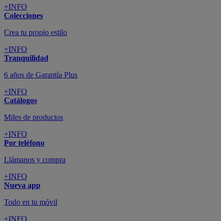
+INFO
Colecciones
Crea tu propio estilo
+INFO
Tranquilidad
6 años de Garantía Plus
+INFO
Catálogos
Miles de productos
+INFO
Por teléfono
Llámanos y compra
+INFO
Nueva app
Todo en tu móvil
+INFO