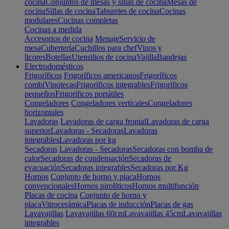
cocina
Conjuntos de mesas y sillas de cocina
Mesas de
cocina
Sillas de cocina
Taburetes de cocina
Cocinas
modulares
Cocinas completas
Cocinas a medida
Accesorios de cocina
Menaje
Servicio de
mesa
Cubertería
Cuchillos para chef
Vinos y
licores
Botellas
Utensilios de cocina
Vajilla
Bandejas
Electrodomésticos
Frigoríficos
Frigoríficos americanos
Frigoríficos
combi
Vinotecas
Frigoríficos integrables
Frigoríficos
pequeños
Frigoríficos portátiles
Congeladores
Congeladores verticales
Congeladores
horizontales
Lavadoras
Lavadoras de carga frontal
Lavadoras de carga
superior
Lavadoras - Secadoras
Lavadoras
integrables
Lavadoras por kg
Secadoras
Lavadoras - Secadoras
Secadoras con bomba de
calor
Secadoras de condensación
Secadoras de
evacuación
Secadoras integrables
Secadoras por Kg
Hornos
Conjunto de horno y placa
Hornos
convencionales
Hornos pirolíticos
Hornos multifunción
Placas de cocina
Conjunto de horno y
placa
Vitrocerámica
Placas de inducción
Placas de gas
Lavavajillas
Lavavajillas 60cm
Lavavajillas 45cm
Lavavajillas
integrables