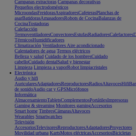
Campanas extractoras
Campanas decorativas
Pequeños electrodomésticos
Microondas
Freidoras
Aspiradores
Cafeteras
Planchas de
asar
Batidoras
Amasadores
Robots de Cocina
Balanzas de
Cocina
Tostadoras
Calefacción
Termoventiladores
Convectores
Estufas
Radiadores
Calefactores
D
Térmicos
Humidificadores
Climatización
Ventiladores
Aire acondicionado
Calentadores de agua
Termos eléctricos
Belleza y salud
Cuidado de los hombres
Cuidado
cabello
Cuidado dental
Salud y bienestar
Limpieza
Limpieza a vapor
Robot limpiacristales
Electrónica
Audio y hifi
Auriculares
Adaptadores
Reproductores
Radios
Altavoces
Hifi
Bar
de sonido
Audio car y GPS
Micrófonos
Informática
Almacenamiento
Tablets
Complementos
Portátiles
Impresoras
Gaming & streaming
Monitores gaming
Accesorios
Smart home
Timbres
Cámaras
Altavoces
Wearables
Smartwatches
Televisión
Accesorios
Televisores
Reproductores
Adaptadores
Proyectores
Movilidad urbana
Karts
Motos eléctricas
Accesorios
Bicicletas