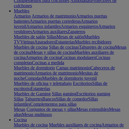
Complementos para colchones
Almohadas
Protectores de
colchones
Muebles
Armarios
Armarios de matrimonio
Armarios puertas
batientes
Armarios puertas correderas
Armarios
juvenil
Armarios infantiles
Armarios esquineros
Armarios
vestidores
Armarios auxiliares
Zapateros
Muebles de salón
Sillas
Mesas de salón
Muebles
TV
Vitrinas
Aparadores
Estanterias
Muebles recibidores
Muebles de cocina
Sillas de cocinas
Taburetes de cocina
Mesas
de cocina
Mesas y sillas de cocina
Muebles auxiliares de
cocina
Armarios de cocina
Cocinas modulares
Cocinas
completas
Cocinas a medida
Muebles de dormitorio
Camas matrimonio
Cabeceros de
matrimonio
Armarios de matrimonio
Mesitas de
noche
Comodas
Muebles de dormitorio juvenil
Muebles de oficina y teletrabajo
Escritorios
Sillas de
escritorio
Estanterías
Muebles de Gaming
Sillas gaming
Escritorios gaming
Sillas
Taburetes
Bancos
Sillas de comedor
Sillas
infantiles
Complementos para sillas
Mesas
Conjuntos de mesas y sillas
Mesas extensibles
Mesas
altas
Mesas multiusos
Cocina
Muebles de cocina
Muebles auxiliares de cocina
Armarios de