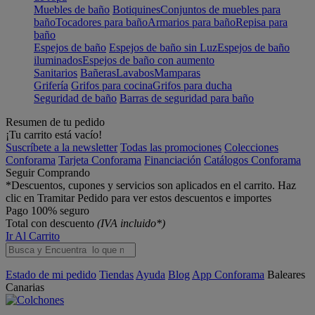
Muebles de baño
Botiquines
Conjuntos de muebles para
baño
Tocadores para baño
Armarios para baño
Repisa para
baño
Espejos de baño
Espejos de baño sin Luz
Espejos de baño
iluminados
Espejos de baño con aumento
Sanitarios
Bañeras
Lavabos
Mamparas
Grifería
Grifos para cocina
Grifos para ducha
Seguridad de baño
Barras de seguridad para baño
Resumen de tu pedido
¡Tu carrito está vacío!
Suscríbete a la newsletter
Todas las promociones
Colecciones
Conforama
Tarjeta Conforama
Financiación
Catálogos Conforama
Seguir Comprando
*Descuentos, cupones y servicios son aplicados en el carrito. Haz
clic en Tramitar Pedido para ver estos descuentos e importes
Pago 100% seguro
Total con descuento
(IVA incluido*)
Ir Al Carrito
Estado de mi pedido
Tiendas
Ayuda
Blog
App Conforama
Baleares
Canarias