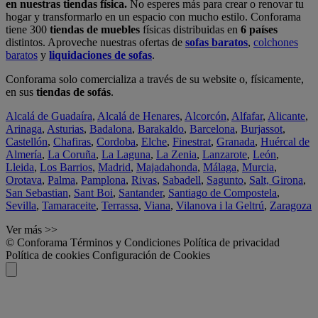
en nuestras tiendas física.
No esperes más para crear o renovar tu
hogar y transformarlo en un espacio con mucho estilo. Conforama
tiene 300
tiendas de muebles
físicas distribuidas en
6 países
distintos. Aproveche nuestras ofertas de
sofas baratos
,
colchones
baratos
y
liquidaciones de sofas
.
Conforama solo comercializa a través de su website o, físicamente,
en sus
tiendas de sofás
.
Alcalá de Guadaíra
,
Alcalá de Henares
,
Alcorcón
,
Alfafar
,
Alicante
,
Arinaga
,
Asturias
,
Badalona
,
Barakaldo
,
Barcelona
,
Burjassot
,
Castellón
,
Chafiras
,
Cordoba
,
Elche
,
Finestrat
,
Granada
,
Huércal de
Almería
,
La Coruña
,
La Laguna
,
La Zenia
,
Lanzarote
,
León
,
Lleida
,
Los Barrios
,
Madrid
,
Majadahonda
,
Málaga
,
Murcia
,
Orotava
,
Palma
,
Pamplona
,
Rivas
,
Sabadell
,
Sagunto
,
Salt, Girona
,
San Sebastian
,
Sant Boi
,
Santander
,
Santiago de Compostela
,
Sevilla
,
Tamaraceite
,
Terrassa
,
Viana
,
Vilanova i la Geltrú
,
Zaragoza
Ver más >>
© Conforama
Términos y Condiciones
Política de privacidad
Política de cookies
Configuración de Cookies