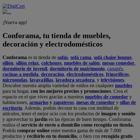
¡Nueva app!
Conforama, tu tienda de muebles,
decoración y electrodomésticos
Conforama
es tu tienda de
sofás
,
sofá cama
,
sofá chaise longue
,
sillón
,
sillón relax
,
colchones
,
muebles de salón
,
mesas comedor
,
dormitorio de juvenil
,
dormitorio de matrimonio
,
canapés
,
cocinas a medida
,
decoración
,
electrodomésticos
,
frigoríficos
,
microondas
,
lavavajillas
,
lavadora secadora
, y
televisiones
.
Descubre nuestra amplia variedad de estilos en cualquier
muebles
para tu hogar,
con los mejores precios y promociones
. Crea el
espacio en el que vives gracias a nuestros
muebles de comedor
y
habitaciones,
armarios
y
zapateros
,
mesas de comedor
y
sillas de
escritorio
. Además, podrás decorar tu casa con multitud de
artículos, tener el mejor ocio con los productos de
imagen y sonido
y aprovechar tu
jardín
en las épocas de buen tiempo. Conforama
realiza el
servicio de envío a domicilio como recogida en tienda.
Podrás
comprar online
entre nuestra gama de más de 7.000
productos y
recibirlo en tu domicilio
, o bien con
recogida gratis