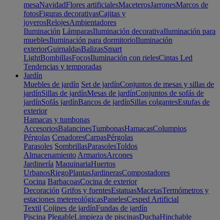
mesa
Navidad
Flores artificiales
Maceteros
Jarrones
Marcos de
fotos
Figuras decorativas
Cajitas y
joyeros
Relojes
Ambientadores
Iluminación
Lámparas
Iluminación decorativa
Iluminación para
muebles
Iluminación para dormitorio
Iluminación
exterior
Guirnaldas
Balizas
Smart
Light
Bombillas
Focos
Iluminación con rieles
Cintas Led
Tendencias y temporadas
Jardín
Muebles de jardín
Set de jardín
Conjuntos de mesas y sillas de
jardín
Sillas de jardín
Mesas de jardín
Conjuntos de sofás de
jardín
Sofás jardín
Bancos de jardín
Sillas colgantes
Estufas de
exterior
Hamacas y tumbonas
Accesorios
Balancines
Tumbonas
Hamacas
Columpios
Pérgolas
Cenadores
Carpas
Pérgolas
Parasoles
Sombrillas
Parasoles
Toldos
Almacenamiento
Armarios
Arcones
Jardinería
Maquinaria
Huertos
Urbanos
Riego
Plantas
Jardineras
Compostadores
Cocina
Barbacoas
Cocina de exterior
Decoración
Grifos y fuentes
Estatuas
Macetas
Termómetros y
estaciones metereológicas
Paneles
Cesped Artificial
Textil
Cojines de jardín
Fundas de jardín
Piscina
Plegable
Limpieza de piscinas
Ducha
Hinchable