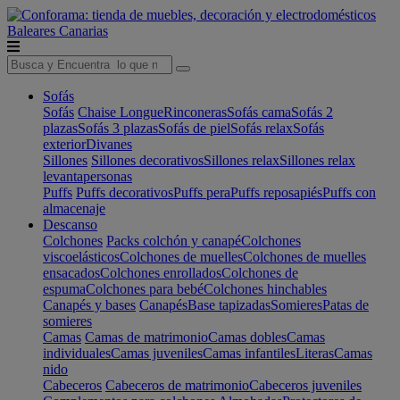
Baleares
Canarias
Sofás
Sofás
Chaise Longue
Rinconeras
Sofás cama
Sofás 2
plazas
Sofás 3 plazas
Sofás de piel
Sofás relax
Sofás
exterior
Divanes
Sillones
Sillones decorativos
Sillones relax
Sillones relax
levantapersonas
Puffs
Puffs decorativos
Puffs pera
Puffs reposapiés
Puffs con
almacenaje
Descanso
Colchones
Packs colchón y canapé
Colchones
viscoelásticos
Colchones de muelles
Colchones de muelles
ensacados
Colchones enrollados
Colchones de
espuma
Colchones para bebé
Colchones hinchables
Canapés y bases
Canapés
Base tapizadas
Somieres
Patas de
somieres
Camas
Camas de matrimonio
Camas dobles
Camas
individuales
Camas juveniles
Camas infantiles
Literas
Camas
nido
Cabeceros
Cabeceros de matrimonio
Cabeceros juveniles