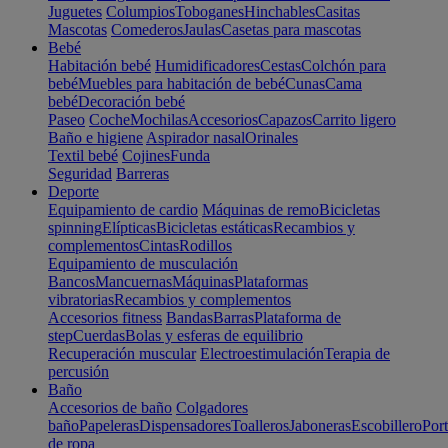
Juguetes
Columpios
Toboganes
Hinchables
Casitas
Mascotas
Comederos
Jaulas
Casetas para mascotas
Bebé
Habitación bebé
Humidificadores
Cestas
Colchón para
bebé
Muebles para habitación de bebé
Cunas
Cama
bebé
Decoración bebé
Paseo
Coche
Mochilas
Accesorios
Capazos
Carrito ligero
Baño e higiene
Aspirador nasal
Orinales
Textil bebé
Cojines
Funda
Seguridad
Barreras
Deporte
Equipamiento de cardio
Máquinas de remo
Bicicletas
spinning
Elípticas
Bicicletas estáticas
Recambios y
complementos
Cintas
Rodillos
Equipamiento de musculación
Bancos
Mancuernas
Máquinas
Plataformas
vibratorias
Recambios y complementos
Accesorios fitness
Bandas
Barras
Plataforma de
step
Cuerdas
Bolas y esferas de equilibrio
Recuperación muscular
Electroestimulación
Terapia de
percusión
Baño
Accesorios de baño
Colgadores
baño
Papeleras
Dispensadores
Toalleros
Jaboneras
Escobillero
Port
de ropa