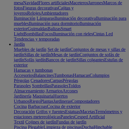
mesa
Navidad
Flores artificiales
Maceteros
Jarrones
Marcos de
fotos
Figuras decorativas
Cajitas y
joyeros
Relojes
Ambientadores
Iluminación
Lámparas
Iluminación decorativa
Iluminación para
muebles
Iluminación para dormitorio
Iluminación
exterior
Guirnaldas
Balizas
Smart
Light
Bombillas
Focos
Iluminación con rieles
Cintas Led
Tendencias y temporadas
Jardín
Muebles de jardín
Set de jardín
Conjuntos de mesas y sillas de
jardín
Sillas de jardín
Mesas de jardín
Conjuntos de sofás de
jardín
Sofás jardín
Bancos de jardín
Sillas colgantes
Estufas de
exterior
Hamacas y tumbonas
Accesorios
Balancines
Tumbonas
Hamacas
Columpios
Pérgolas
Cenadores
Carpas
Pérgolas
Parasoles
Sombrillas
Parasoles
Toldos
Almacenamiento
Armarios
Arcones
Jardinería
Maquinaria
Huertos
Urbanos
Riego
Plantas
Jardineras
Compostadores
Cocina
Barbacoas
Cocina de exterior
Decoración
Grifos y fuentes
Estatuas
Macetas
Termómetros y
estaciones metereológicas
Paneles
Cesped Artificial
Textil
Cojines de jardín
Fundas de jardín
Piscina
Plegable
Limpieza de piscinas
Ducha
Hinchable