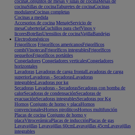
cocina
Conjuntos de mesas y sillas de cocina
Mesas de
cocina
Sillas de cocina
Taburetes de cocina
Cocinas
modulares
Cocinas completas
Cocinas a medida
Accesorios de cocina
Menaje
Servicio de
mesa
Cubertería
Cuchillos para chef
Vinos y
licores
Botellas
Utensilios de cocina
Vajilla
Bandejas
Electrodomésticos
Frigoríficos
Frigoríficos americanos
Frigoríficos
combi
Vinotecas
Frigoríficos integrables
Frigoríficos
pequeños
Frigoríficos portátiles
Congeladores
Congeladores verticales
Congeladores
horizontales
Lavadoras
Lavadoras de carga frontal
Lavadoras de carga
superior
Lavadoras - Secadoras
Lavadoras
integrables
Lavadoras por kg
Secadoras
Lavadoras - Secadoras
Secadoras con bomba de
calor
Secadoras de condensación
Secadoras de
evacuación
Secadoras integrables
Secadoras por Kg
Hornos
Conjunto de horno y placa
Hornos
convencionales
Hornos pirolíticos
Hornos multifunción
Placas de cocina
Conjunto de horno y
placa
Vitrocerámica
Placas de inducción
Placas de gas
Lavavajillas
Lavavajillas 60cm
Lavavajillas 45cm
Lavavajillas
integrables