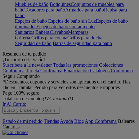
Muebles de baño
Botiquines
Conjuntos de muebles para
baño
Tocadores para baño
Armarios para baño
Repisa para
baño
Espejos de baño
Espejos de baño sin Luz
Espejos de baño
iluminados
Espejos de baño con aumento
Sanitarios
Bañeras
Lavabos
Mamparas
Grifería
Grifos para cocina
Grifos para ducha
Seguridad de baño
Barras de seguridad para baño
Resumen de tu pedido
¡Tu carrito está vacío!
Suscríbete a la newsletter
Todas las promociones
Colecciones
Conforama
Tarjeta Conforama
Financiación
Catálogos Conforama
Seguir Comprando
*Descuentos, cupones y servicios son aplicados en el carrito. Haz
clic en Tramitar Pedido para ver estos descuentos e importes
Pago 100% seguro
Total con descuento
(IVA incluido*)
Ir Al Carrito
Estado de mi pedido
Tiendas
Ayuda
Blog
App Conforama
Baleares
Canarias