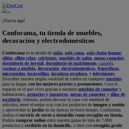
¡Nueva app!
Conforama, tu tienda de muebles,
decoración y electrodomésticos
Conforama
es tu tienda de
sofás
,
sofá cama
,
sofá chaise longue
,
sillón
,
sillón relax
,
colchones
,
muebles de salón
,
mesas comedor
,
dormitorio de juvenil
,
dormitorio de matrimonio
,
canapés
,
cocinas a medida
,
decoración
,
electrodomésticos
,
frigoríficos
,
microondas
,
lavavajillas
,
lavadora secadora
, y
televisiones
.
Descubre nuestra amplia variedad de estilos en cualquier
muebles
para tu hogar,
con los mejores precios y promociones
. Crea el
espacio en el que vives gracias a nuestros
muebles de comedor
y
habitaciones,
armarios
y
zapateros
,
mesas de comedor
y
sillas de
escritorio
. Además, podrás decorar tu casa con multitud de
artículos, tener el mejor ocio con los productos de
imagen y sonido
y aprovechar tu
jardín
en las épocas de buen tiempo. Conforama
realiza el
servicio de envío a domicilio como recogida en tienda.
Podrás
comprar online
entre nuestra gama de más de 7.000
productos y
recibirlo en tu domicilio
, o bien con
recogida gratis