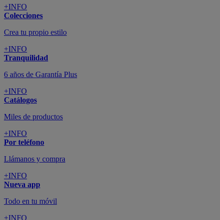
+INFO
Colecciones
Crea tu propio estilo
+INFO
Tranquilidad
6 años de Garantía Plus
+INFO
Catálogos
Miles de productos
+INFO
Por teléfono
Llámanos y compra
+INFO
Nueva app
Todo en tu móvil
+INFO