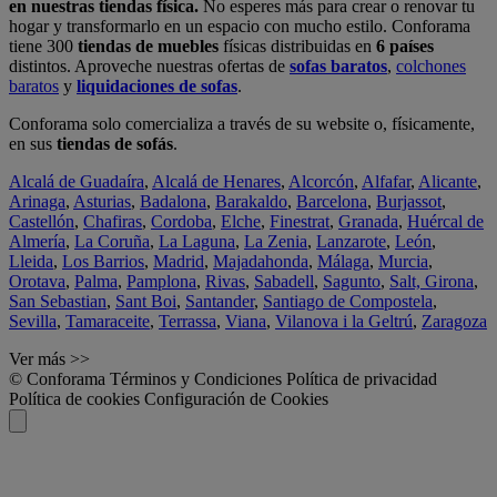
en nuestras tiendas física.
No esperes más para crear o renovar tu
hogar y transformarlo en un espacio con mucho estilo. Conforama
tiene 300
tiendas de muebles
físicas distribuidas en
6 países
distintos. Aproveche nuestras ofertas de
sofas baratos
,
colchones
baratos
y
liquidaciones de sofas
.
Conforama solo comercializa a través de su website o, físicamente,
en sus
tiendas de sofás
.
Alcalá de Guadaíra
,
Alcalá de Henares
,
Alcorcón
,
Alfafar
,
Alicante
,
Arinaga
,
Asturias
,
Badalona
,
Barakaldo
,
Barcelona
,
Burjassot
,
Castellón
,
Chafiras
,
Cordoba
,
Elche
,
Finestrat
,
Granada
,
Huércal de
Almería
,
La Coruña
,
La Laguna
,
La Zenia
,
Lanzarote
,
León
,
Lleida
,
Los Barrios
,
Madrid
,
Majadahonda
,
Málaga
,
Murcia
,
Orotava
,
Palma
,
Pamplona
,
Rivas
,
Sabadell
,
Sagunto
,
Salt, Girona
,
San Sebastian
,
Sant Boi
,
Santander
,
Santiago de Compostela
,
Sevilla
,
Tamaraceite
,
Terrassa
,
Viana
,
Vilanova i la Geltrú
,
Zaragoza
Ver más >>
© Conforama
Términos y Condiciones
Política de privacidad
Política de cookies
Configuración de Cookies