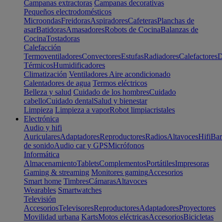
Campanas extractoras
Campanas decorativas
Pequeños electrodomésticos
Microondas
Freidoras
Aspiradores
Cafeteras
Planchas de
asar
Batidoras
Amasadores
Robots de Cocina
Balanzas de
Cocina
Tostadoras
Calefacción
Termoventiladores
Convectores
Estufas
Radiadores
Calefactores
D
Térmicos
Humidificadores
Climatización
Ventiladores
Aire acondicionado
Calentadores de agua
Termos eléctricos
Belleza y salud
Cuidado de los hombres
Cuidado
cabello
Cuidado dental
Salud y bienestar
Limpieza
Limpieza a vapor
Robot limpiacristales
Electrónica
Audio y hifi
Auriculares
Adaptadores
Reproductores
Radios
Altavoces
Hifi
Bar
de sonido
Audio car y GPS
Micrófonos
Informática
Almacenamiento
Tablets
Complementos
Portátiles
Impresoras
Gaming & streaming
Monitores gaming
Accesorios
Smart home
Timbres
Cámaras
Altavoces
Wearables
Smartwatches
Televisión
Accesorios
Televisores
Reproductores
Adaptadores
Proyectores
Movilidad urbana
Karts
Motos eléctricas
Accesorios
Bicicletas