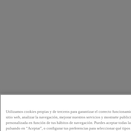
Utilizamos cookies propias y de terceros para garantizar el correcto funcionami
sitio web, analizar la navegación, mejorar nuestros servicios y mostrarte public
personalizada en función de tus hábitos de navegación. Puedes aceptar todas la
pulsando en “Aceptar”, o configurar tus preferencias para seleccionar qué tipos