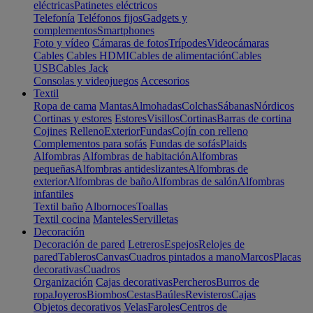
eléctricas
Patinetes eléctricos
Telefonía
Teléfonos fijos
Gadgets y
complementos
Smartphones
Foto y vídeo
Cámaras de fotos
Trípodes
Videocámaras
Cables
Cables HDMI
Cables de alimentación
Cables
USB
Cables Jack
Consolas y videojuegos
Accesorios
Textil
Ropa de cama
Mantas
Almohadas
Colchas
Sábanas
Nórdicos
Cortinas y estores
Estores
Visillos
Cortinas
Barras de cortina
Cojines
Relleno
Exterior
Fundas
Cojín con relleno
Complementos para sofás
Fundas de sofás
Plaids
Alfombras
Alfombras de habitación
Alfombras
pequeñas
Alfombras antideslizantes
Alfombras de
exterior
Alfombras de baño
Alfombras de salón
Alfombras
infantiles
Textil baño
Albornoces
Toallas
Textil cocina
Manteles
Servilletas
Decoración
Decoración de pared
Letreros
Espejos
Relojes de
pared
Tableros
Canvas
Cuadros pintados a mano
Marcos
Placas
decorativas
Cuadros
Organización
Cajas decorativas
Percheros
Burros de
ropa
Joyeros
Biombos
Cestas
Baúles
Revisteros
Cajas
Objetos decorativos
Velas
Faroles
Centros de