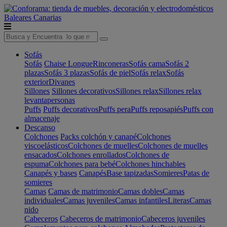
Baleares
Canarias
Sofás
Sofás
Chaise Longue
Rinconeras
Sofás cama
Sofás 2
plazas
Sofás 3 plazas
Sofás de piel
Sofás relax
Sofás
exterior
Divanes
Sillones
Sillones decorativos
Sillones relax
Sillones relax
levantapersonas
Puffs
Puffs decorativos
Puffs pera
Puffs reposapiés
Puffs con
almacenaje
Descanso
Colchones
Packs colchón y canapé
Colchones
viscoelásticos
Colchones de muelles
Colchones de muelles
ensacados
Colchones enrollados
Colchones de
espuma
Colchones para bebé
Colchones hinchables
Canapés y bases
Canapés
Base tapizadas
Somieres
Patas de
somieres
Camas
Camas de matrimonio
Camas dobles
Camas
individuales
Camas juveniles
Camas infantiles
Literas
Camas
nido
Cabeceros
Cabeceros de matrimonio
Cabeceros juveniles