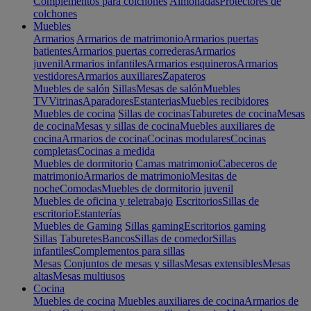
Complementos para colchones
Almohadas
Protectores de
colchones
Muebles
Armarios
Armarios de matrimonio
Armarios puertas
batientes
Armarios puertas correderas
Armarios
juvenil
Armarios infantiles
Armarios esquineros
Armarios
vestidores
Armarios auxiliares
Zapateros
Muebles de salón
Sillas
Mesas de salón
Muebles
TV
Vitrinas
Aparadores
Estanterias
Muebles recibidores
Muebles de cocina
Sillas de cocinas
Taburetes de cocina
Mesas
de cocina
Mesas y sillas de cocina
Muebles auxiliares de
cocina
Armarios de cocina
Cocinas modulares
Cocinas
completas
Cocinas a medida
Muebles de dormitorio
Camas matrimonio
Cabeceros de
matrimonio
Armarios de matrimonio
Mesitas de
noche
Comodas
Muebles de dormitorio juvenil
Muebles de oficina y teletrabajo
Escritorios
Sillas de
escritorio
Estanterías
Muebles de Gaming
Sillas gaming
Escritorios gaming
Sillas
Taburetes
Bancos
Sillas de comedor
Sillas
infantiles
Complementos para sillas
Mesas
Conjuntos de mesas y sillas
Mesas extensibles
Mesas
altas
Mesas multiusos
Cocina
Muebles de cocina
Muebles auxiliares de cocina
Armarios de