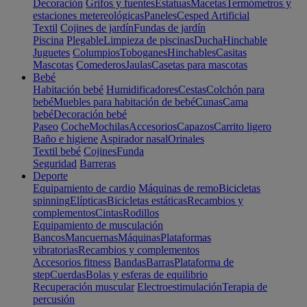
Decoración
Grifos y fuentes
Estatuas
Macetas
Termómetros y
estaciones metereológicas
Paneles
Cesped Artificial
Textil
Cojines de jardín
Fundas de jardín
Piscina
Plegable
Limpieza de piscinas
Ducha
Hinchable
Juguetes
Columpios
Toboganes
Hinchables
Casitas
Mascotas
Comederos
Jaulas
Casetas para mascotas
Bebé
Habitación bebé
Humidificadores
Cestas
Colchón para
bebé
Muebles para habitación de bebé
Cunas
Cama
bebé
Decoración bebé
Paseo
Coche
Mochilas
Accesorios
Capazos
Carrito ligero
Baño e higiene
Aspirador nasal
Orinales
Textil bebé
Cojines
Funda
Seguridad
Barreras
Deporte
Equipamiento de cardio
Máquinas de remo
Bicicletas
spinning
Elípticas
Bicicletas estáticas
Recambios y
complementos
Cintas
Rodillos
Equipamiento de musculación
Bancos
Mancuernas
Máquinas
Plataformas
vibratorias
Recambios y complementos
Accesorios fitness
Bandas
Barras
Plataforma de
step
Cuerdas
Bolas y esferas de equilibrio
Recuperación muscular
Electroestimulación
Terapia de
percusión