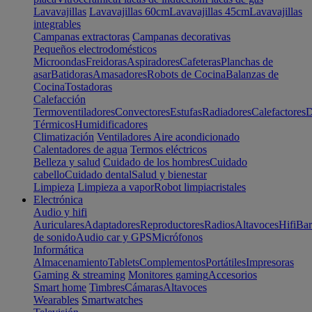
Lavavajillas
Lavavajillas 60cm
Lavavajillas 45cm
Lavavajillas
integrables
Campanas extractoras
Campanas decorativas
Pequeños electrodomésticos
Microondas
Freidoras
Aspiradores
Cafeteras
Planchas de
asar
Batidoras
Amasadores
Robots de Cocina
Balanzas de
Cocina
Tostadoras
Calefacción
Termoventiladores
Convectores
Estufas
Radiadores
Calefactores
D
Térmicos
Humidificadores
Climatización
Ventiladores
Aire acondicionado
Calentadores de agua
Termos eléctricos
Belleza y salud
Cuidado de los hombres
Cuidado
cabello
Cuidado dental
Salud y bienestar
Limpieza
Limpieza a vapor
Robot limpiacristales
Electrónica
Audio y hifi
Auriculares
Adaptadores
Reproductores
Radios
Altavoces
Hifi
Bar
de sonido
Audio car y GPS
Micrófonos
Informática
Almacenamiento
Tablets
Complementos
Portátiles
Impresoras
Gaming & streaming
Monitores gaming
Accesorios
Smart home
Timbres
Cámaras
Altavoces
Wearables
Smartwatches