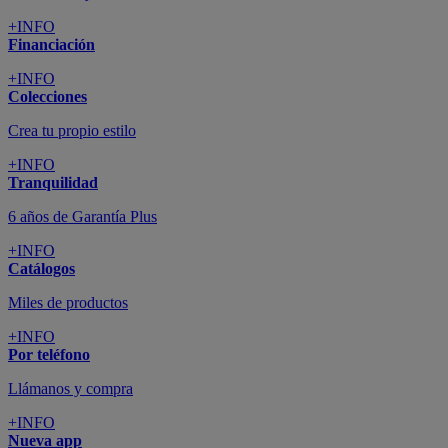
+INFO
Financiación
+INFO
Colecciones
Crea tu propio estilo
+INFO
Tranquilidad
6 años de Garantía Plus
+INFO
Catálogos
Miles de productos
+INFO
Por teléfono
Llámanos y compra
+INFO
Nueva app