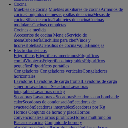
Cocina
Muebles de cocina
Muebles auxiliares de cocina
Armarios de
cocina
Conjuntos de mesas y sillas de cocina
Mesas de
cocina
Sillas de cocina
Taburetes de cocina
Cocinas
modulares
Cocinas completas
Cocinas a medida
Accesorios de cocina
Menaje
Servicio de
mesa
Cubertería
Cuchillos para chef
Vinos y
licores
Botellas
Utensilios de cocina
Vajilla
Bandejas
Electrodomésticos
Frigoríficos
Frigoríficos americanos
Frigoríficos
combi
Vinotecas
Frigoríficos integrables
Frigoríficos
pequeños
Frigoríficos portátiles
Congeladores
Congeladores verticales
Congeladores
horizontales
Lavadoras
Lavadoras de carga frontal
Lavadoras de carga
superior
Lavadoras - Secadoras
Lavadoras
integrables
Lavadoras por kg
Secadoras
Lavadoras - Secadoras
Secadoras con bomba de
calor
Secadoras de condensación
Secadoras de
evacuación
Secadoras integrables
Secadoras por Kg
Hornos
Conjunto de horno y placa
Hornos
convencionales
Hornos pirolíticos
Hornos multifunción
Placas de cocina
Conjunto de horno y
placa
Vitrocerámica
Placas de inducción
Placas de gas