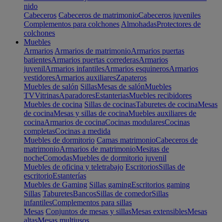
nido
Cabeceros
Cabeceros de matrimonio
Cabeceros juveniles
Complementos para colchones
Almohadas
Protectores de
colchones
Muebles
Armarios
Armarios de matrimonio
Armarios puertas
batientes
Armarios puertas correderas
Armarios
juvenil
Armarios infantiles
Armarios esquineros
Armarios
vestidores
Armarios auxiliares
Zapateros
Muebles de salón
Sillas
Mesas de salón
Muebles
TV
Vitrinas
Aparadores
Estanterias
Muebles recibidores
Muebles de cocina
Sillas de cocinas
Taburetes de cocina
Mesas
de cocina
Mesas y sillas de cocina
Muebles auxiliares de
cocina
Armarios de cocina
Cocinas modulares
Cocinas
completas
Cocinas a medida
Muebles de dormitorio
Camas matrimonio
Cabeceros de
matrimonio
Armarios de matrimonio
Mesitas de
noche
Comodas
Muebles de dormitorio juvenil
Muebles de oficina y teletrabajo
Escritorios
Sillas de
escritorio
Estanterías
Muebles de Gaming
Sillas gaming
Escritorios gaming
Sillas
Taburetes
Bancos
Sillas de comedor
Sillas
infantiles
Complementos para sillas
Mesas
Conjuntos de mesas y sillas
Mesas extensibles
Mesas
altas
Mesas multiusos