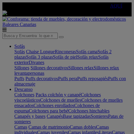
🔵Cambia tu electro con
-10% EXTRA
de descuento ☑️
AQUÍ
Baleares
Canarias
Sofás
Sofás
Chaise Longue
Rinconeras
Sofás cama
Sofás 2
plazas
Sofás 3 plazas
Sofás de piel
Sofás relax
Sofás
exterior
Divanes
Sillones
Sillones decorativos
Sillones relax
Sillones relax
levantapersonas
Puffs
Puffs decorativos
Puffs pera
Puffs reposapiés
Puffs con
almacenaje
Descanso
Colchones
Packs colchón y canapé
Colchones
viscoelásticos
Colchones de muelles
Colchones de muelles
ensacados
Colchones enrollados
Colchones de
espuma
Colchones para bebé
Colchones hinchables
Canapés y bases
Canapés
Base tapizadas
Somieres
Patas de
somieres
Camas
Camas de matrimonio
Camas dobles
Camas
individuales
Camas juveniles
Camas infantiles
Literas
Camas