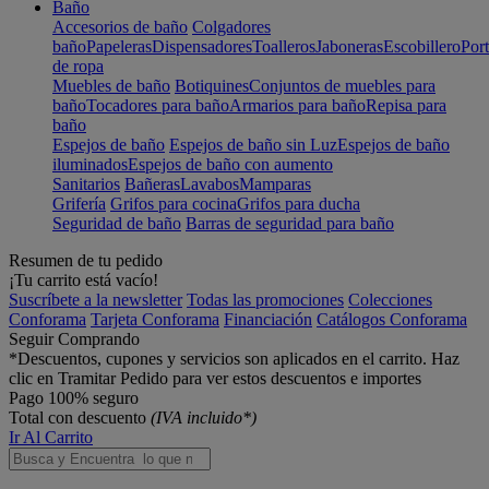
Baño
Accesorios de baño
Colgadores
baño
Papeleras
Dispensadores
Toalleros
Jaboneras
Escobillero
Port
de ropa
Muebles de baño
Botiquines
Conjuntos de muebles para
baño
Tocadores para baño
Armarios para baño
Repisa para
baño
Espejos de baño
Espejos de baño sin Luz
Espejos de baño
iluminados
Espejos de baño con aumento
Sanitarios
Bañeras
Lavabos
Mamparas
Grifería
Grifos para cocina
Grifos para ducha
Seguridad de baño
Barras de seguridad para baño
Resumen de tu pedido
¡Tu carrito está vacío!
Suscríbete a la newsletter
Todas las promociones
Colecciones
Conforama
Tarjeta Conforama
Financiación
Catálogos Conforama
Seguir Comprando
*Descuentos, cupones y servicios son aplicados en el carrito. Haz
clic en Tramitar Pedido para ver estos descuentos e importes
Pago 100% seguro
Total con descuento
(IVA incluido*)
Ir Al Carrito