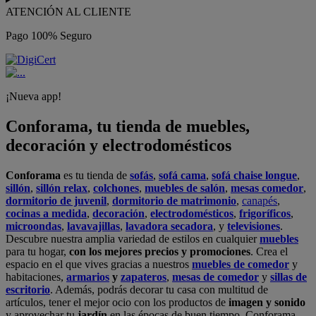
ATENCIÓN AL CLIENTE
Pago 100% Seguro
¡Nueva app!
Conforama, tu tienda de muebles,
decoración y electrodomésticos
Conforama
es tu tienda de
sofás
,
sofá cama
,
sofá chaise longue
,
sillón
,
sillón relax
,
colchones
,
muebles de salón
,
mesas comedor
,
dormitorio de juvenil
,
dormitorio de matrimonio
,
canapés
,
cocinas a medida
,
decoración
,
electrodomésticos
,
frigoríficos
,
microondas
,
lavavajillas
,
lavadora secadora
, y
televisiones
.
Descubre nuestra amplia variedad de estilos en cualquier
muebles
para tu hogar,
con los mejores precios y promociones
. Crea el
espacio en el que vives gracias a nuestros
muebles de comedor
y
habitaciones,
armarios
y
zapateros
,
mesas de comedor
y
sillas de
escritorio
. Además, podrás decorar tu casa con multitud de
artículos, tener el mejor ocio con los productos de
imagen y sonido
y aprovechar tu
jardín
en las épocas de buen tiempo. Conforama