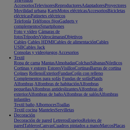
Televisión
Accesorios
Televisores
Reproductores
Adaptadores
Proyectores
Movilidad urbana
Karts
Motos eléctricas
Accesorios
Bicicletas
eléctricas
Patinetes eléctricos
Telefonía
Teléfonos fijos
Gadgets y
complementos
Smartphones
Foto y vídeo
Cámaras de
fotos
Trípodes
Videocámaras
Objetivos
Cables
Cables HDMI
Cables de alimentación
Cables
USB
Cables Jack
Consolas y videojuegos
Accesorios
Textil
Ropa de cama
Mantas
Almohadas
Colchas
Sábanas
Nórdicos
Cortinas y estores
Estores
Visillos
Cortinas
Barras de cortina
Cojines
Relleno
Exterior
Fundas
Cojín con relleno
Complementos para sofás
Fundas de sofás
Plaids
Alfombras
Alfombras de habitación
Alfombras
pequeñas
Alfombras antideslizantes
Alfombras de
exterior
Alfombras de baño
Alfombras de salón
Alfombras
infantiles
Textil baño
Albornoces
Toallas
Textil cocina
Manteles
Servilletas
Decoración
Decoración de pared
Letreros
Espejos
Relojes de
pared
Tableros
Canvas
Cuadros pintados a mano
Marcos
Placas