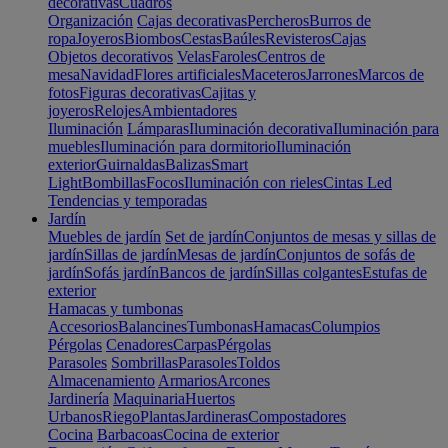
decorativas
Cuadros
Organización
Cajas decorativas
Percheros
Burros de
ropa
Joyeros
Biombos
Cestas
Baúles
Revisteros
Cajas
Objetos decorativos
Velas
Faroles
Centros de
mesa
Navidad
Flores artificiales
Maceteros
Jarrones
Marcos de
fotos
Figuras decorativas
Cajitas y
joyeros
Relojes
Ambientadores
Iluminación
Lámparas
Iluminación decorativa
Iluminación para
muebles
Iluminación para dormitorio
Iluminación
exterior
Guirnaldas
Balizas
Smart
Light
Bombillas
Focos
Iluminación con rieles
Cintas Led
Tendencias y temporadas
Jardín
Muebles de jardín
Set de jardín
Conjuntos de mesas y sillas de
jardín
Sillas de jardín
Mesas de jardín
Conjuntos de sofás de
jardín
Sofás jardín
Bancos de jardín
Sillas colgantes
Estufas de
exterior
Hamacas y tumbonas
Accesorios
Balancines
Tumbonas
Hamacas
Columpios
Pérgolas
Cenadores
Carpas
Pérgolas
Parasoles
Sombrillas
Parasoles
Toldos
Almacenamiento
Armarios
Arcones
Jardinería
Maquinaria
Huertos
Urbanos
Riego
Plantas
Jardineras
Compostadores
Cocina
Barbacoas
Cocina de exterior