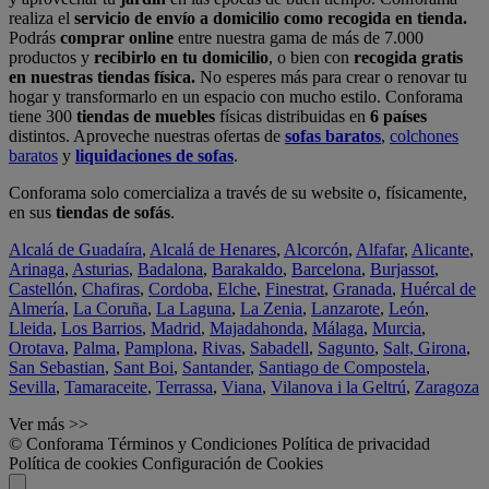
realiza el
servicio de envío a domicilio como recogida en tienda.
Podrás
comprar online
entre nuestra gama de más de 7.000
productos y
recibirlo en tu domicilio
, o bien con
recogida gratis
en nuestras tiendas física.
No esperes más para crear o renovar tu
hogar y transformarlo en un espacio con mucho estilo. Conforama
tiene 300
tiendas de muebles
físicas distribuidas en
6 países
distintos. Aproveche nuestras ofertas de
sofas baratos
,
colchones
baratos
y
liquidaciones de sofas
.
Conforama solo comercializa a través de su website o, físicamente,
en sus
tiendas de sofás
.
Alcalá de Guadaíra
,
Alcalá de Henares
,
Alcorcón
,
Alfafar
,
Alicante
,
Arinaga
,
Asturias
,
Badalona
,
Barakaldo
,
Barcelona
,
Burjassot
,
Castellón
,
Chafiras
,
Cordoba
,
Elche
,
Finestrat
,
Granada
,
Huércal de
Almería
,
La Coruña
,
La Laguna
,
La Zenia
,
Lanzarote
,
León
,
Lleida
,
Los Barrios
,
Madrid
,
Majadahonda
,
Málaga
,
Murcia
,
Orotava
,
Palma
,
Pamplona
,
Rivas
,
Sabadell
,
Sagunto
,
Salt, Girona
,
San Sebastian
,
Sant Boi
,
Santander
,
Santiago de Compostela
,
Sevilla
,
Tamaraceite
,
Terrassa
,
Viana
,
Vilanova i la Geltrú
,
Zaragoza
Ver más >>
© Conforama
Términos y Condiciones
Política de privacidad
Política de cookies
Configuración de Cookies