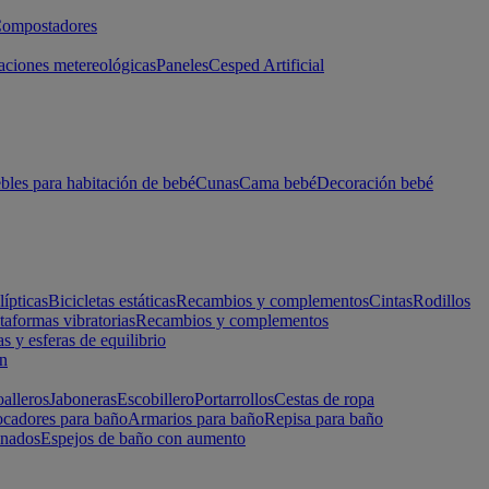
ompostadores
aciones metereológicas
Paneles
Cesped Artificial
les para habitación de bebé
Cunas
Cama bebé
Decoración bebé
lípticas
Bicicletas estáticas
Recambios y complementos
Cintas
Rodillos
taformas vibratorias
Recambios y complementos
s y esferas de equilibrio
ón
alleros
Jaboneras
Escobillero
Portarrollos
Cestas de ropa
cadores para baño
Armarios para baño
Repisa para baño
inados
Espejos de baño con aumento