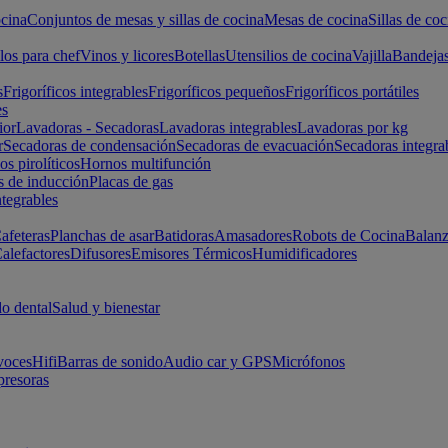
cina
Conjuntos de mesas y sillas de cocina
Mesas de cocina
Sillas de coc
los para chef
Vinos y licores
Botellas
Utensilios de cocina
Vajilla
Bandeja
s
Frigoríficos integrables
Frigoríficos pequeños
Frigoríficos portátiles
es
ior
Lavadoras - Secadoras
Lavadoras integrables
Lavadoras por kg
r
Secadoras de condensación
Secadoras de evacuación
Secadoras integra
s pirolíticos
Hornos multifunción
s de inducción
Placas de gas
ntegrables
afeteras
Planchas de asar
Batidoras
Amasadores
Robots de Cocina
Balanz
alefactores
Difusores
Emisores Térmicos
Humidificadores
o dental
Salud y bienestar
voces
Hifi
Barras de sonido
Audio car y GPS
Micrófonos
presoras