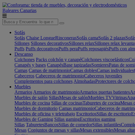
Baleares
Canarias
Sofás
Sofás
Chaise Longue
Rinconeras
Sofás cama
Sofás 2 plazas
Sofá
Sillones
Sillones decorativos
Sillones relax
Sillones relax levant
Puffs
Puffs decorativos
Puffs pera
Puffs reposapiés
Puffs con al
Descanso
Colchones
Packs colchón y canapé
Colchones viscoelásticos
Col
Canapés y bases
Canapés
Base tapizadas
Somieres
Patas de somi
Camas
Camas de matrimonio
Camas dobles
Camas individuales
Cabeceros
Cabeceros de matrimonio
Cabeceros juveniles
Complementos para colchones
Almohadas
Protectores de colch
Muebles
Armarios
Armarios de matrimonio
Armarios puertas batientes
Ar
Muebles de salón
Sillas
Mesas de salón
Muebles TV
Vitrinas
Apa
Muebles de cocina
Sillas de cocinas
Taburetes de cocina
Mesas d
Muebles de dormitorio
Camas matrimonio
Cabeceros de matrim
Muebles de oficina y teletrabajo
Escritorios
Sillas de escritorio
Es
Muebles de Gaming
Sillas gaming
Escritorios gaming
Sillas
Taburetes
Bancos
Sillas de comedor
Sillas infantiles
Complem
Mesas
Conjuntos de mesas y sillas
Mesas extensibles
Mesas alta