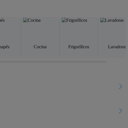
napés
Cocina
Frigoríficos
Lavadoras