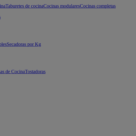
ina
Taburetes de cocina
Cocinas modulares
Cocinas completas
s
bles
Secadoras por Kg
as de Cocina
Tostadoras