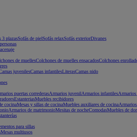
s 3 plazas
Sofás de piel
Sofás relax
Sofás exterior
Divanes
apersonas
macenaje
chones de muelles
Colchones de muelles ensacados
Colchones enrollad
eres
Camas juveniles
Camas infantiles
Literas
Camas nido
ones
marios puertas correderas
Armarios juvenil
Armarios infantiles
Armarios 
radores
Estanterias
Muebles recibidores
e cocina
Mesas y sillas de cocina
Muebles auxiliares de cocina
Armarios
onio
Armarios de matrimonio
Mesitas de noche
Comodas
Muebles de dor
tanterías
entos para sillas
s
Mesas multiusos