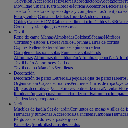
Televisión
Accesorios
Televisores
Reproductores
Adaptadores
Pr
Movilidad urbana
Karts
Motos eléctricas
Accesorios
Bicicletas el
Telefonía
Teléfonos fijos
Gadgets y complementos
Smartphones
Foto y vídeo
Cámaras de fotos
Trípodes
Videocámaras
Cables
Cables HDMI
Cables de alimentación
Cables USB
Cable
Consolas y videojuegos
Accesorios
Textil
Ropa de cama
Mantas
Almohadas
Colchas
Sábanas
Nórdicos
Cortinas y estores
Estores
Visillos
Cortinas
Barras de cortina
Cojines
Relleno
Exterior
Fundas
Cojín con relleno
Complementos para sofás
Fundas de sofás
Plaids
Alfombras
Alfombras de habitación
Alfombras pequeñas
Alfomb
Textil baño
Albornoces
Toallas
Textil cocina
Manteles
Servilletas
Decoración
Decoración de pared
Letreros
Espejos
Relojes de pared
Tableros
Organización
Cajas decorativas
Percheros
Burros de ropa
Joyero
Objetos decorativos
Velas
Faroles
Centros de mesa
Navidad
Flore
Iluminación
Lámparas
Iluminación decorativa
Iluminación para 
Tendencias y temporadas
Jardín
Muebles de jardín
Set de jardín
Conjuntos de mesas y sillas de j
Hamacas y tumbonas
Accesorios
Balancines
Tumbonas
Hamaca
Pérgolas
Cenadores
Carpas
Pérgolas
Parasoles
Sombrillas
Parasoles
Toldos