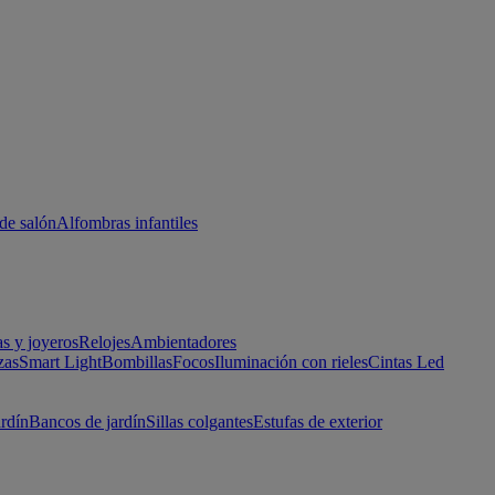
de salón
Alfombras infantiles
as y joyeros
Relojes
Ambientadores
zas
Smart Light
Bombillas
Focos
Iluminación con rieles
Cintas Led
ardín
Bancos de jardín
Sillas colgantes
Estufas de exterior