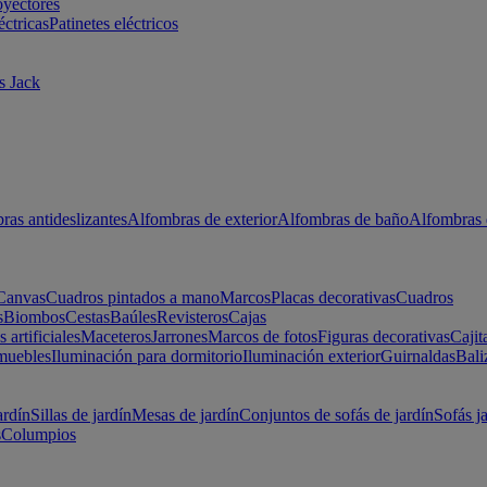
oyectores
éctricas
Patinetes eléctricos
s Jack
ras antideslizantes
Alfombras de exterior
Alfombras de baño
Alfombras 
Canvas
Cuadros pintados a mano
Marcos
Placas decorativas
Cuadros
s
Biombos
Cestas
Baúles
Revisteros
Cajas
s artificiales
Maceteros
Jarrones
Marcos de fotos
Figuras decorativas
Cajit
muebles
Iluminación para dormitorio
Iluminación exterior
Guirnaldas
Bali
ardín
Sillas de jardín
Mesas de jardín
Conjuntos de sofás de jardín
Sofás j
s
Columpios