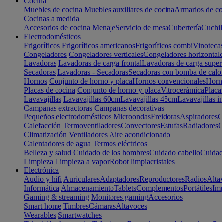
Cocina
Muebles de cocina
Muebles auxiliares de cocina
Armarios de co
Cocinas a medida
Accesorios de cocina
Menaje
Servicio de mesa
Cubertería
Cuchil
Electrodomésticos
Frigoríficos
Frigoríficos americanos
Frigoríficos combi
Vinoteca
Congeladores
Congeladores verticales
Congeladores horizontal
Lavadoras
Lavadoras de carga frontal
Lavadoras de carga super
Secadoras
Lavadoras - Secadoras
Secadoras con bomba de calo
Hornos
Conjunto de horno y placa
Hornos convencionales
Horno
Placas de cocina
Conjunto de horno y placa
Vitrocerámica
Placa
Lavavajillas
Lavavajillas 60cm
Lavavajillas 45cm
Lavavajillas i
Campanas extractoras
Campanas decorativas
Pequeños electrodomésticos
Microondas
Freidoras
Aspiradores
C
Calefacción
Termoventiladores
Convectores
Estufas
Radiadores
C
Climatización
Ventiladores
Aire acondicionado
Calentadores de agua
Termos eléctricos
Belleza y salud
Cuidado de los hombres
Cuidado cabello
Cuidad
Limpieza
Limpieza a vapor
Robot limpiacristales
Electrónica
Audio y hifi
Auriculares
Adaptadores
Reproductores
Radios
Alta
Informática
Almacenamiento
Tablets
Complementos
Portátiles
Im
Gaming & streaming
Monitores gaming
Accesorios
Smart home
Timbres
Cámaras
Altavoces
Wearables
Smartwatches