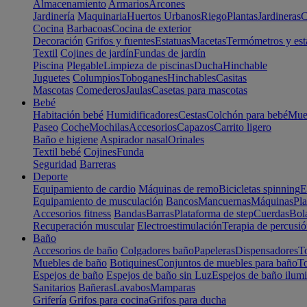
Almacenamiento
Armarios
Arcones
Jardinería
Maquinaria
Huertos Urbanos
Riego
Plantas
Jardineras
C
Cocina
Barbacoas
Cocina de exterior
Decoración
Grifos y fuentes
Estatuas
Macetas
Termómetros y est
Textil
Cojines de jardín
Fundas de jardín
Piscina
Plegable
Limpieza de piscinas
Ducha
Hinchable
Juguetes
Columpios
Toboganes
Hinchables
Casitas
Mascotas
Comederos
Jaulas
Casetas para mascotas
Bebé
Habitación bebé
Humidificadores
Cestas
Colchón para bebé
Mueb
Paseo
Coche
Mochilas
Accesorios
Capazos
Carrito ligero
Baño e higiene
Aspirador nasal
Orinales
Textil bebé
Cojines
Funda
Seguridad
Barreras
Deporte
Equipamiento de cardio
Máquinas de remo
Bicicletas spinning
E
Equipamiento de musculación
Bancos
Mancuernas
Máquinas
Pla
Accesorios fitness
Bandas
Barras
Plataforma de step
Cuerdas
Bola
Recuperación muscular
Electroestimulación
Terapia de percusi
Baño
Accesorios de baño
Colgadores baño
Papeleras
Dispensadores
To
Muebles de baño
Botiquines
Conjuntos de muebles para baño
To
Espejos de baño
Espejos de baño sin Luz
Espejos de baño ilum
Sanitarios
Bañeras
Lavabos
Mamparas
Grifería
Grifos para cocina
Grifos para ducha