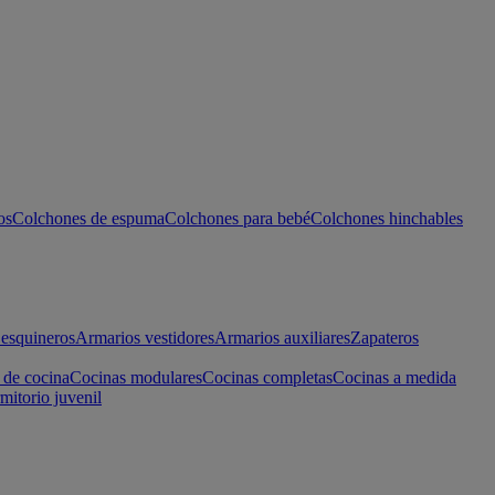
os
Colchones de espuma
Colchones para bebé
Colchones hinchables
esquineros
Armarios vestidores
Armarios auxiliares
Zapateros
 de cocina
Cocinas modulares
Cocinas completas
Cocinas a medida
mitorio juvenil