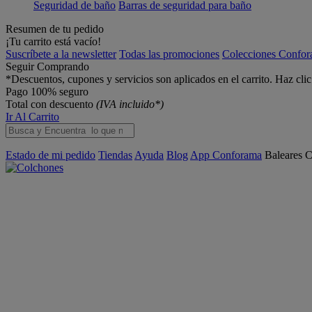
Seguridad de baño
Barras de seguridad para baño
Resumen de tu pedido
¡Tu carrito está vacío!
Suscríbete a la newsletter
Todas las promociones
Colecciones Confo
Seguir Comprando
*Descuentos, cupones y servicios son aplicados en el carrito. Haz cli
Pago 100% seguro
Total con descuento
(IVA incluido*)
Ir Al Carrito
Estado de mi pedido
Tiendas
Ayuda
Blog
App Conforama
Baleares
C