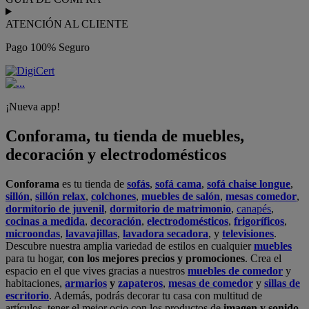
ATENCIÓN AL CLIENTE
Pago 100% Seguro
¡Nueva app!
Conforama, tu tienda de muebles,
decoración y electrodomésticos
Conforama
es tu tienda de
sofás
,
sofá cama
,
sofá chaise longue
,
sillón
,
sillón relax
,
colchones
,
muebles de salón
,
mesas comedor
,
dormitorio de juvenil
,
dormitorio de matrimonio
,
canapés
,
cocinas a medida
,
decoración
,
electrodomésticos
,
frigoríficos
,
microondas
,
lavavajillas
,
lavadora secadora
, y
televisiones
.
Descubre nuestra amplia variedad de estilos en cualquier
muebles
para tu hogar,
con los mejores precios y promociones
. Crea el
espacio en el que vives gracias a nuestros
muebles de comedor
y
habitaciones,
armarios
y
zapateros
,
mesas de comedor
y
sillas de
escritorio
. Además, podrás decorar tu casa con multitud de
artículos, tener el mejor ocio con los productos de
imagen y sonido