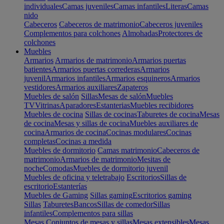
individuales
Camas juveniles
Camas infantiles
Literas
Camas
nido
Cabeceros
Cabeceros de matrimonio
Cabeceros juveniles
Complementos para colchones
Almohadas
Protectores de
colchones
Muebles
Armarios
Armarios de matrimonio
Armarios puertas
batientes
Armarios puertas correderas
Armarios
juvenil
Armarios infantiles
Armarios esquineros
Armarios
vestidores
Armarios auxiliares
Zapateros
Muebles de salón
Sillas
Mesas de salón
Muebles
TV
Vitrinas
Aparadores
Estanterias
Muebles recibidores
Muebles de cocina
Sillas de cocinas
Taburetes de cocina
Mesas
de cocina
Mesas y sillas de cocina
Muebles auxiliares de
cocina
Armarios de cocina
Cocinas modulares
Cocinas
completas
Cocinas a medida
Muebles de dormitorio
Camas matrimonio
Cabeceros de
matrimonio
Armarios de matrimonio
Mesitas de
noche
Comodas
Muebles de dormitorio juvenil
Muebles de oficina y teletrabajo
Escritorios
Sillas de
escritorio
Estanterías
Muebles de Gaming
Sillas gaming
Escritorios gaming
Sillas
Taburetes
Bancos
Sillas de comedor
Sillas
infantiles
Complementos para sillas
Mesas
Conjuntos de mesas y sillas
Mesas extensibles
Mesas