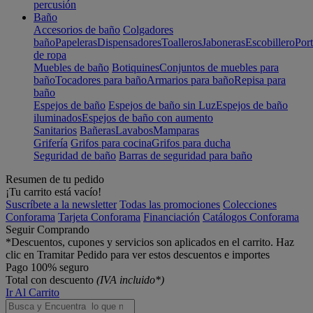
percusión
Baño
Accesorios de baño
Colgadores
baño
Papeleras
Dispensadores
Toalleros
Jaboneras
Escobillero
Port
de ropa
Muebles de baño
Botiquines
Conjuntos de muebles para
baño
Tocadores para baño
Armarios para baño
Repisa para
baño
Espejos de baño
Espejos de baño sin Luz
Espejos de baño
iluminados
Espejos de baño con aumento
Sanitarios
Bañeras
Lavabos
Mamparas
Grifería
Grifos para cocina
Grifos para ducha
Seguridad de baño
Barras de seguridad para baño
Resumen de tu pedido
¡Tu carrito está vacío!
Suscríbete a la newsletter
Todas las promociones
Colecciones
Conforama
Tarjeta Conforama
Financiación
Catálogos Conforama
Seguir Comprando
*Descuentos, cupones y servicios son aplicados en el carrito. Haz
clic en Tramitar Pedido para ver estos descuentos e importes
Pago 100% seguro
Total con descuento
(IVA incluido*)
Ir Al Carrito