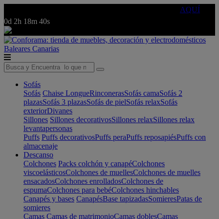
🔵Cambia tu electro con
-10% EXTRA
de descuento ☑️
AQUÍ
0d
2h
18m
40s
Baleares
Canarias
Sofás
Sofás
Chaise Longue
Rinconeras
Sofás cama
Sofás 2
plazas
Sofás 3 plazas
Sofás de piel
Sofás relax
Sofás
exterior
Divanes
Sillones
Sillones decorativos
Sillones relax
Sillones relax
levantapersonas
Puffs
Puffs decorativos
Puffs pera
Puffs reposapiés
Puffs con
almacenaje
Descanso
Colchones
Packs colchón y canapé
Colchones
viscoelásticos
Colchones de muelles
Colchones de muelles
ensacados
Colchones enrollados
Colchones de
espuma
Colchones para bebé
Colchones hinchables
Canapés y bases
Canapés
Base tapizadas
Somieres
Patas de
somieres
Camas
Camas de matrimonio
Camas dobles
Camas