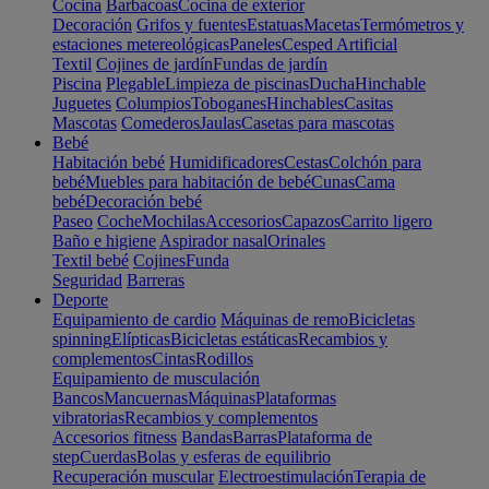
Cocina
Barbacoas
Cocina de exterior
Decoración
Grifos y fuentes
Estatuas
Macetas
Termómetros y
estaciones metereológicas
Paneles
Cesped Artificial
Textil
Cojines de jardín
Fundas de jardín
Piscina
Plegable
Limpieza de piscinas
Ducha
Hinchable
Juguetes
Columpios
Toboganes
Hinchables
Casitas
Mascotas
Comederos
Jaulas
Casetas para mascotas
Bebé
Habitación bebé
Humidificadores
Cestas
Colchón para
bebé
Muebles para habitación de bebé
Cunas
Cama
bebé
Decoración bebé
Paseo
Coche
Mochilas
Accesorios
Capazos
Carrito ligero
Baño e higiene
Aspirador nasal
Orinales
Textil bebé
Cojines
Funda
Seguridad
Barreras
Deporte
Equipamiento de cardio
Máquinas de remo
Bicicletas
spinning
Elípticas
Bicicletas estáticas
Recambios y
complementos
Cintas
Rodillos
Equipamiento de musculación
Bancos
Mancuernas
Máquinas
Plataformas
vibratorias
Recambios y complementos
Accesorios fitness
Bandas
Barras
Plataforma de
step
Cuerdas
Bolas y esferas de equilibrio
Recuperación muscular
Electroestimulación
Terapia de