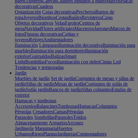
pared
Tableros
Canvas
Cuadros pintados a mano
Marcos
Placas
decorativas
Cuadros
Organización
Cajas decorativas
Percheros
Burros de
ropa
Joyeros
Biombos
Cestas
Baúles
Revisteros
Cajas
Objetos decorativos
Velas
Faroles
Centros de
mesa
Navidad
Flores artificiales
Maceteros
Jarrones
Marcos de
fotos
Figuras decorativas
Cajitas y
joyeros
Relojes
Ambientadores
Iluminación
Lámparas
Iluminación decorativa
Iluminación para
muebles
Iluminación para dormitorio
Iluminación
exterior
Guirnaldas
Balizas
Smart
Light
Bombillas
Focos
Iluminación con rieles
Cintas Led
Tendencias y temporadas
Jardín
Muebles de jardín
Set de jardín
Conjuntos de mesas y sillas de
jardín
Sillas de jardín
Mesas de jardín
Conjuntos de sofás de
jardín
Sofás jardín
Bancos de jardín
Sillas colgantes
Estufas de
exterior
Hamacas y tumbonas
Accesorios
Balancines
Tumbonas
Hamacas
Columpios
Pérgolas
Cenadores
Carpas
Pérgolas
Parasoles
Sombrillas
Parasoles
Toldos
Almacenamiento
Armarios
Arcones
Jardinería
Maquinaria
Huertos
Urbanos
Riego
Plantas
Jardineras
Compostadores