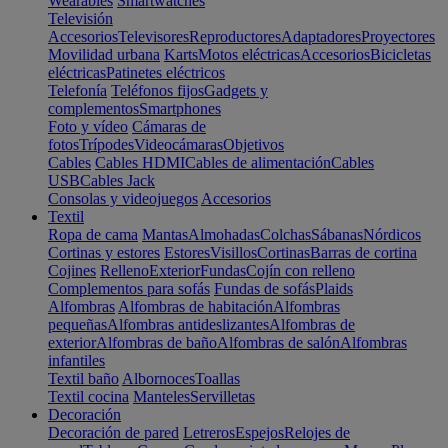
Wearables
Smartwatches
Televisión
Accesorios
Televisores
Reproductores
Adaptadores
Proyectores
Movilidad urbana
Karts
Motos eléctricas
Accesorios
Bicicletas
eléctricas
Patinetes eléctricos
Telefonía
Teléfonos fijos
Gadgets y
complementos
Smartphones
Foto y vídeo
Cámaras de
fotos
Trípodes
Videocámaras
Objetivos
Cables
Cables HDMI
Cables de alimentación
Cables
USB
Cables Jack
Consolas y videojuegos
Accesorios
Textil
Ropa de cama
Mantas
Almohadas
Colchas
Sábanas
Nórdicos
Cortinas y estores
Estores
Visillos
Cortinas
Barras de cortina
Cojines
Relleno
Exterior
Fundas
Cojín con relleno
Complementos para sofás
Fundas de sofás
Plaids
Alfombras
Alfombras de habitación
Alfombras
pequeñas
Alfombras antideslizantes
Alfombras de
exterior
Alfombras de baño
Alfombras de salón
Alfombras
infantiles
Textil baño
Albornoces
Toallas
Textil cocina
Manteles
Servilletas
Decoración
Decoración de pared
Letreros
Espejos
Relojes de