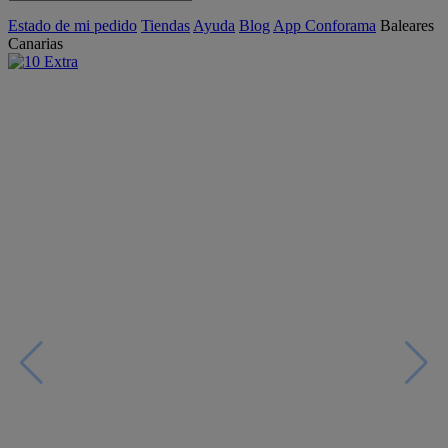
Estado de mi pedido
Tiendas
Ayuda
Blog
App Conforama
Baleares
Canarias