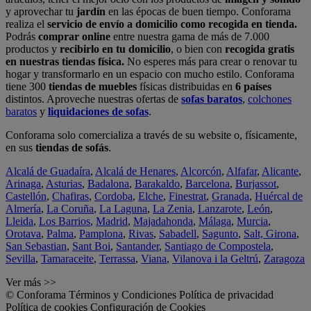
y aprovechar tu
jardín
en las épocas de buen tiempo. Conforama
realiza el
servicio de envío a domicilio como recogida en tienda.
Podrás
comprar online
entre nuestra gama de más de 7.000
productos y
recibirlo en tu domicilio
, o bien con
recogida gratis
en nuestras tiendas física.
No esperes más para crear o renovar tu
hogar y transformarlo en un espacio con mucho estilo. Conforama
tiene 300
tiendas de muebles
físicas distribuidas en
6 países
distintos. Aproveche nuestras ofertas de
sofas baratos
,
colchones
baratos
y
liquidaciones de sofas
.
Conforama solo comercializa a través de su website o, físicamente,
en sus
tiendas de sofás
.
Alcalá de Guadaíra
,
Alcalá de Henares
,
Alcorcón
,
Alfafar
,
Alicante
,
Arinaga
,
Asturias
,
Badalona
,
Barakaldo
,
Barcelona
,
Burjassot
,
Castellón
,
Chafiras
,
Cordoba
,
Elche
,
Finestrat
,
Granada
,
Huércal de
Almería
,
La Coruña
,
La Laguna
,
La Zenia
,
Lanzarote
,
León
,
Lleida
,
Los Barrios
,
Madrid
,
Majadahonda
,
Málaga
,
Murcia
,
Orotava
,
Palma
,
Pamplona
,
Rivas
,
Sabadell
,
Sagunto
,
Salt, Girona
,
San Sebastian
,
Sant Boi
,
Santander
,
Santiago de Compostela
,
Sevilla
,
Tamaraceite
,
Terrassa
,
Viana
,
Vilanova i la Geltrú
,
Zaragoza
Ver más >>
© Conforama
Términos y Condiciones
Política de privacidad
Política de cookies
Configuración de Cookies