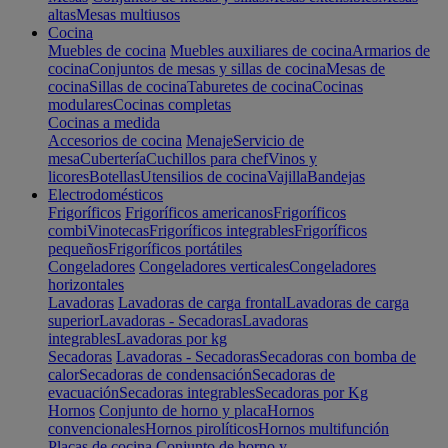
altas
Mesas multiusos
Cocina
Muebles de cocina
Muebles auxiliares de cocina
Armarios de
cocina
Conjuntos de mesas y sillas de cocina
Mesas de
cocina
Sillas de cocina
Taburetes de cocina
Cocinas
modulares
Cocinas completas
Cocinas a medida
Accesorios de cocina
Menaje
Servicio de
mesa
Cubertería
Cuchillos para chef
Vinos y
licores
Botellas
Utensilios de cocina
Vajilla
Bandejas
Electrodomésticos
Frigoríficos
Frigoríficos americanos
Frigoríficos
combi
Vinotecas
Frigoríficos integrables
Frigoríficos
pequeños
Frigoríficos portátiles
Congeladores
Congeladores verticales
Congeladores
horizontales
Lavadoras
Lavadoras de carga frontal
Lavadoras de carga
superior
Lavadoras - Secadoras
Lavadoras
integrables
Lavadoras por kg
Secadoras
Lavadoras - Secadoras
Secadoras con bomba de
calor
Secadoras de condensación
Secadoras de
evacuación
Secadoras integrables
Secadoras por Kg
Hornos
Conjunto de horno y placa
Hornos
convencionales
Hornos pirolíticos
Hornos multifunción
Placas de cocina
Conjunto de horno y