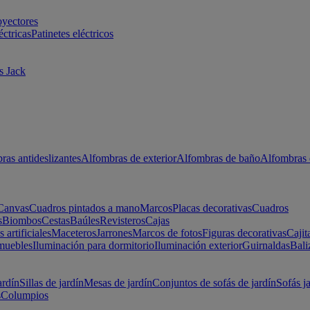
oyectores
éctricas
Patinetes eléctricos
s Jack
ras antideslizantes
Alfombras de exterior
Alfombras de baño
Alfombras 
Canvas
Cuadros pintados a mano
Marcos
Placas decorativas
Cuadros
s
Biombos
Cestas
Baúles
Revisteros
Cajas
s artificiales
Maceteros
Jarrones
Marcos de fotos
Figuras decorativas
Cajit
muebles
Iluminación para dormitorio
Iluminación exterior
Guirnaldas
Bali
ardín
Sillas de jardín
Mesas de jardín
Conjuntos de sofás de jardín
Sofás j
s
Columpios