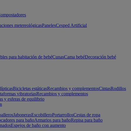
ompostadores
aciones metereológicas
Paneles
Cesped Artificial
les para habitación de bebé
Cunas
Cama bebé
Decoración bebé
lípticas
Bicicletas estáticas
Recambios y complementos
Cintas
Rodillos
taformas vibratorias
Recambios y complementos
s y esferas de equilibrio
ón
alleros
Jaboneras
Escobillero
Portarrollos
Cestas de ropa
cadores para baño
Armarios para baño
Repisa para baño
inados
Espejos de baño con aumento