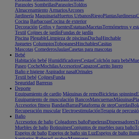
Parasoles
Sombrillas
Parasoles
Toldos
Almacenamiento
Armarios
Arcones
Jardinería
Maquinaria
Huertos Urbanos
Riego
Plantas
Jardineras
C
Cocina
Barbacoas
Cocina de exterior
Decoración
Grifos y fuentes
Estatuas
Macetas
Termómetros y est
Textil
Cojines de jardín
Fundas de jardín
Piscina
Plegable
Limpieza de piscinas
Ducha
Hinchable
Juguetes
Columpios
Toboganes
Hinchables
Casitas
Mascotas
Comederos
Jaulas
Casetas para mascotas
Bebé
Habitación bebé
Humidificadores
Cestas
Colchón para bebé
Mueb
Paseo
Coche
Mochilas
Accesorios
Capazos
Carrito ligero
Baño e higiene
Aspirador nasal
Orinales
Textil bebé
Cojines
Funda
Seguridad
Barreras
Deporte
Equipamiento de cardio
Máquinas de remo
Bicicletas spinning
E
Equipamiento de musculación
Bancos
Mancuernas
Máquinas
Pla
Accesorios fitness
Bandas
Barras
Plataforma de step
Cuerdas
Bola
Recuperación muscular
Electroestimulación
Terapia de percusi
Baño
Accesorios de baño
Colgadores baño
Papeleras
Dispensadores
To
Muebles de baño
Botiquines
Conjuntos de muebles para baño
To
Espejos de baño
Espejos de baño sin Luz
Espejos de baño ilum
Sanitarios
Bañeras
Lavabos
Mamparas