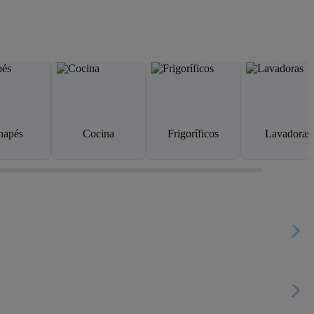
napés
Cocina
Frigoríficos
Lavadoras