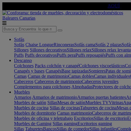
🔵Cambia tu electro con
-10% EXTRA
de descuento ☑️
AQUÍ
Baleares
Canarias
Sofás
Sofás
Chaise Longue
Rinconeras
Sofás cama
Sofás 2 plazas
Sofá
Sillones
Sillones decorativos
Sillones relax
Sillones relax levant
Puffs
Puffs decorativos
Puffs pera
Puffs reposapiés
Puffs con al
Descanso
Colchones
Packs colchón y canapé
Colchones viscoelásticos
Col
Canapés y bases
Canapés
Base tapizadas
Somieres
Patas de somi
Camas
Camas de matrimonio
Camas dobles
Camas individuales
Cabeceros
Cabeceros de matrimonio
Cabeceros juveniles
Complementos para colchones
Almohadas
Protectores de colch
Muebles
Armarios
Armarios de matrimonio
Armarios puertas batientes
Ar
Muebles de salón
Sillas
Mesas de salón
Muebles TV
Vitrinas
Apa
Muebles de cocina
Sillas de cocinas
Taburetes de cocina
Mesas d
Muebles de dormitorio
Camas matrimonio
Cabeceros de matrim
Muebles de oficina y teletrabajo
Escritorios
Sillas de escritorio
Es
Muebles de Gaming
Sillas gaming
Escritorios gaming
Sillas
Taburetes
Bancos
Sillas de comedor
Sillas infantiles
Complem