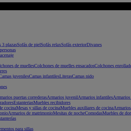
s 3 plazas
Sofás de piel
Sofás relax
Sofás exterior
Divanes
apersonas
macenaje
chones de muelles
Colchones de muelles ensacados
Colchones enrollad
eres
Camas juveniles
Camas infantiles
Literas
Camas nido
ones
marios puertas correderas
Armarios juvenil
Armarios infantiles
Armarios 
radores
Estanterias
Muebles recibidores
e cocina
Mesas y sillas de cocina
Muebles auxiliares de cocina
Armarios
onio
Armarios de matrimonio
Mesitas de noche
Comodas
Muebles de dor
tanterías
entos para sillas