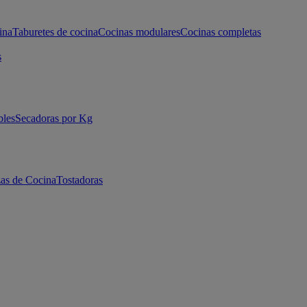
ina
Taburetes de cocina
Cocinas modulares
Cocinas completas
s
bles
Secadoras por Kg
as de Cocina
Tostadoras