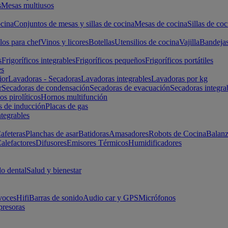
s
Mesas multiusos
cina
Conjuntos de mesas y sillas de cocina
Mesas de cocina
Sillas de coc
los para chef
Vinos y licores
Botellas
Utensilios de cocina
Vajilla
Bandeja
s
Frigoríficos integrables
Frigoríficos pequeños
Frigoríficos portátiles
es
ior
Lavadoras - Secadoras
Lavadoras integrables
Lavadoras por kg
r
Secadoras de condensación
Secadoras de evacuación
Secadoras integra
s pirolíticos
Hornos multifunción
s de inducción
Placas de gas
ntegrables
afeteras
Planchas de asar
Batidoras
Amasadores
Robots de Cocina
Balanz
alefactores
Difusores
Emisores Térmicos
Humidificadores
o dental
Salud y bienestar
voces
Hifi
Barras de sonido
Audio car y GPS
Micrófonos
presoras