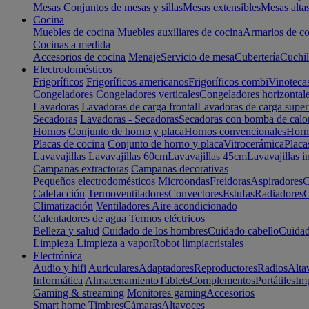
Mesas
Conjuntos de mesas y sillas
Mesas extensibles
Mesas alta
Cocina
Muebles de cocina
Muebles auxiliares de cocina
Armarios de co
Cocinas a medida
Accesorios de cocina
Menaje
Servicio de mesa
Cubertería
Cuchil
Electrodomésticos
Frigoríficos
Frigoríficos americanos
Frigoríficos combi
Vinoteca
Congeladores
Congeladores verticales
Congeladores horizontal
Lavadoras
Lavadoras de carga frontal
Lavadoras de carga super
Secadoras
Lavadoras - Secadoras
Secadoras con bomba de calo
Hornos
Conjunto de horno y placa
Hornos convencionales
Horno
Placas de cocina
Conjunto de horno y placa
Vitrocerámica
Placa
Lavavajillas
Lavavajillas 60cm
Lavavajillas 45cm
Lavavajillas i
Campanas extractoras
Campanas decorativas
Pequeños electrodomésticos
Microondas
Freidoras
Aspiradores
C
Calefacción
Termoventiladores
Convectores
Estufas
Radiadores
C
Climatización
Ventiladores
Aire acondicionado
Calentadores de agua
Termos eléctricos
Belleza y salud
Cuidado de los hombres
Cuidado cabello
Cuidad
Limpieza
Limpieza a vapor
Robot limpiacristales
Electrónica
Audio y hifi
Auriculares
Adaptadores
Reproductores
Radios
Alta
Informática
Almacenamiento
Tablets
Complementos
Portátiles
Im
Gaming & streaming
Monitores gaming
Accesorios
Smart home
Timbres
Cámaras
Altavoces