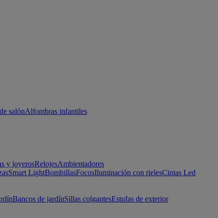
de salón
Alfombras infantiles
as y joyeros
Relojes
Ambientadores
zas
Smart Light
Bombillas
Focos
Iluminación con rieles
Cintas Led
ardín
Bancos de jardín
Sillas colgantes
Estufas de exterior