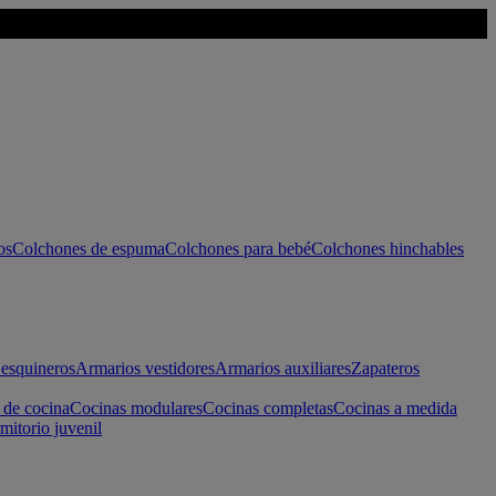
os
Colchones de espuma
Colchones para bebé
Colchones hinchables
esquineros
Armarios vestidores
Armarios auxiliares
Zapateros
 de cocina
Cocinas modulares
Cocinas completas
Cocinas a medida
mitorio juvenil