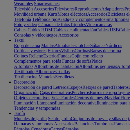
Wearables
Smartwatches
Televisión
Accesorios
Televisores
Reproductores
Adaptadores
Pr
Movilidad urbana
Karts
Motos eléctricas
Accesorios
Bicicletas el
Telefonía
Teléfonos fijos
Gadgets y complementos
Smartphones
Foto y vídeo
Cámaras de fotos
Trípodes
Videocámaras
Cables
Cables HDMI
Cables de alimentación
Cables USB
Cable
Consolas y videojuegos
Accesorios
Textil
Ropa de cama
Mantas
Almohadas
Colchas
Sábanas
Nórdicos
Cortinas y estores
Estores
Visillos
Cortinas
Barras de cortina
Cojines
Relleno
Exterior
Fundas
Cojín con relleno
Complementos para sofás
Fundas de sofás
Plaids
Alfombras
Alfombras de habitación
Alfombras pequeñas
Alfomb
Textil baño
Albornoces
Toallas
Textil cocina
Manteles
Servilletas
Decoración
Decoración de pared
Letreros
Espejos
Relojes de pared
Tableros
Organización
Cajas decorativas
Percheros
Burros de ropa
Joyero
Objetos decorativos
Velas
Faroles
Centros de mesa
Navidad
Flore
Iluminación
Lámparas
Iluminación decorativa
Iluminación para 
Tendencias y temporadas
Jardín
Muebles de jardín
Set de jardín
Conjuntos de mesas y sillas de j
Hamacas y tumbonas
Accesorios
Balancines
Tumbonas
Hamaca
Pérgolas
Cenadores
Carpas
Pérgolas