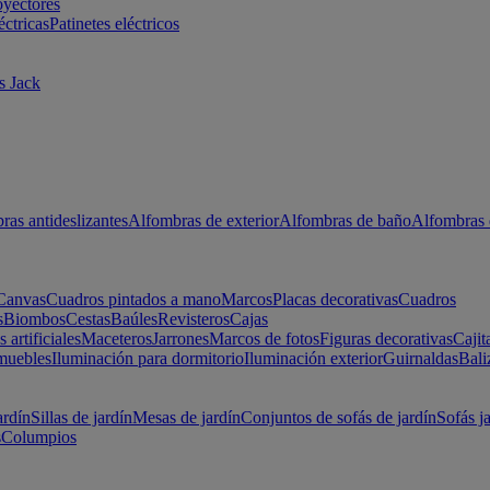
oyectores
éctricas
Patinetes eléctricos
s Jack
ras antideslizantes
Alfombras de exterior
Alfombras de baño
Alfombras 
Canvas
Cuadros pintados a mano
Marcos
Placas decorativas
Cuadros
s
Biombos
Cestas
Baúles
Revisteros
Cajas
s artificiales
Maceteros
Jarrones
Marcos de fotos
Figuras decorativas
Cajit
muebles
Iluminación para dormitorio
Iluminación exterior
Guirnaldas
Bali
ardín
Sillas de jardín
Mesas de jardín
Conjuntos de sofás de jardín
Sofás j
s
Columpios