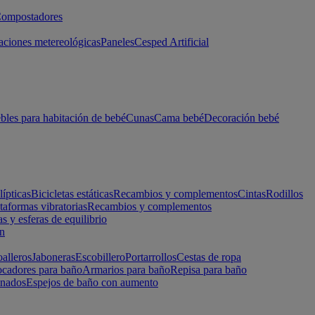
ompostadores
aciones metereológicas
Paneles
Cesped Artificial
les para habitación de bebé
Cunas
Cama bebé
Decoración bebé
lípticas
Bicicletas estáticas
Recambios y complementos
Cintas
Rodillos
taformas vibratorias
Recambios y complementos
s y esferas de equilibrio
ón
alleros
Jaboneras
Escobillero
Portarrollos
Cestas de ropa
cadores para baño
Armarios para baño
Repisa para baño
inados
Espejos de baño con aumento