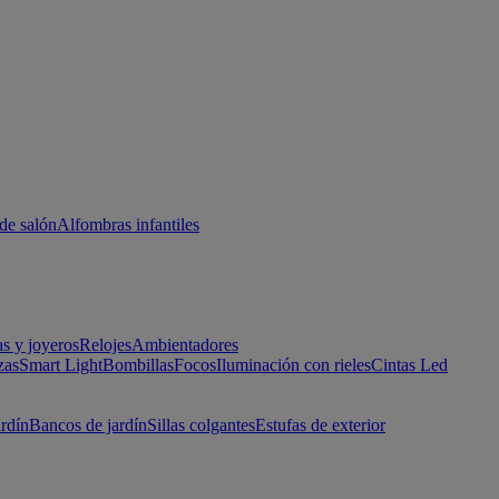
de salón
Alfombras infantiles
as y joyeros
Relojes
Ambientadores
zas
Smart Light
Bombillas
Focos
Iluminación con rieles
Cintas Led
ardín
Bancos de jardín
Sillas colgantes
Estufas de exterior