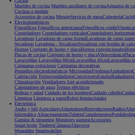
Cocina
Muebles de cocina
Muebles auxiliares de cocina
Armarios de co
Cocinas a medida
Accesorios de cocina
Menaje
Servicio de mesa
Cubertería
Cuchil
Electrodomésticos
Frigoríficos
Frigoríficos americanos
Frigoríficos combi
Vinoteca
Congeladores
Congeladores verticales
Congeladores horizontal
Lavadoras
Lavadoras de carga frontal
Lavadoras de carga super
Secadoras
Lavadoras - Secadoras
Secadoras con bomba de calo
Hornos
Conjunto de horno y placa
Hornos convencionales
Horno
Placas de cocina
Conjunto de horno y placa
Vitrocerámica
Placa
Lavavajillas
Lavavajillas 60cm
Lavavajillas 45cm
Lavavajillas i
Campanas extractoras
Campanas decorativas
Pequeños electrodomésticos
Microondas
Freidoras
Aspiradores
C
Calefacción
Termoventiladores
Convectores
Estufas
Radiadores
C
Climatización
Ventiladores
Aire acondicionado
Calentadores de agua
Termos eléctricos
Belleza y salud
Cuidado de los hombres
Cuidado cabello
Cuidad
Limpieza
Limpieza a vapor
Robot limpiacristales
Electrónica
Audio y hifi
Auriculares
Adaptadores
Reproductores
Radios
Alta
Informática
Almacenamiento
Tablets
Complementos
Portátiles
Im
Gaming & streaming
Monitores gaming
Accesorios
Smart home
Timbres
Cámaras
Altavoces
Wearables
Smartwatches