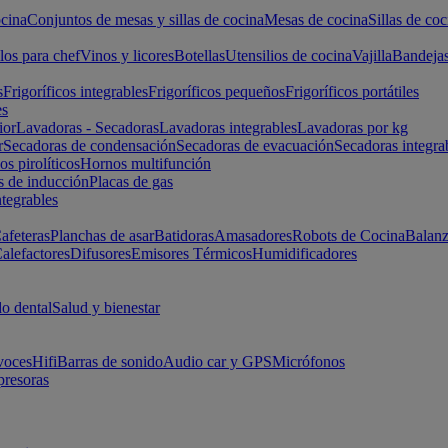
cina
Conjuntos de mesas y sillas de cocina
Mesas de cocina
Sillas de coc
los para chef
Vinos y licores
Botellas
Utensilios de cocina
Vajilla
Bandeja
s
Frigoríficos integrables
Frigoríficos pequeños
Frigoríficos portátiles
es
ior
Lavadoras - Secadoras
Lavadoras integrables
Lavadoras por kg
r
Secadoras de condensación
Secadoras de evacuación
Secadoras integra
s pirolíticos
Hornos multifunción
s de inducción
Placas de gas
ntegrables
afeteras
Planchas de asar
Batidoras
Amasadores
Robots de Cocina
Balanz
alefactores
Difusores
Emisores Térmicos
Humidificadores
o dental
Salud y bienestar
voces
Hifi
Barras de sonido
Audio car y GPS
Micrófonos
presoras