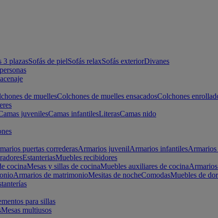
s 3 plazas
Sofás de piel
Sofás relax
Sofás exterior
Divanes
apersonas
macenaje
chones de muelles
Colchones de muelles ensacados
Colchones enrollad
eres
Camas juveniles
Camas infantiles
Literas
Camas nido
ones
marios puertas correderas
Armarios juvenil
Armarios infantiles
Armarios 
radores
Estanterias
Muebles recibidores
e cocina
Mesas y sillas de cocina
Muebles auxiliares de cocina
Armarios
onio
Armarios de matrimonio
Mesitas de noche
Comodas
Muebles de dor
tanterías
entos para sillas
s
Mesas multiusos