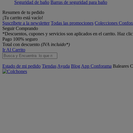
Seguridad de baño
Barras de seguridad para baño
Resumen de tu pedido
¡Tu carrito está vacío!
Suscríbete a la newsletter
Todas las promociones
Colecciones Confo
Seguir Comprando
*Descuentos, cupones y servicios son aplicados en el carrito. Haz cli
Pago 100% seguro
Total con descuento
(IVA incluido*)
Ir Al Carrito
Estado de mi pedido
Tiendas
Ayuda
Blog
App Conforama
Baleares
C