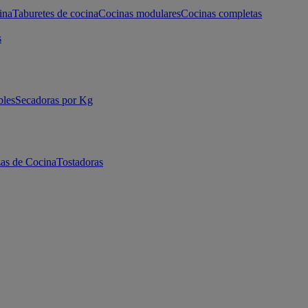
ina
Taburetes de cocina
Cocinas modulares
Cocinas completas
s
bles
Secadoras por Kg
as de Cocina
Tostadoras