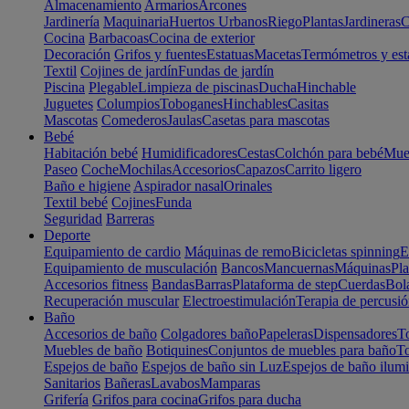
Almacenamiento
Armarios
Arcones
Jardinería
Maquinaria
Huertos Urbanos
Riego
Plantas
Jardineras
C
Cocina
Barbacoas
Cocina de exterior
Decoración
Grifos y fuentes
Estatuas
Macetas
Termómetros y est
Textil
Cojines de jardín
Fundas de jardín
Piscina
Plegable
Limpieza de piscinas
Ducha
Hinchable
Juguetes
Columpios
Toboganes
Hinchables
Casitas
Mascotas
Comederos
Jaulas
Casetas para mascotas
Bebé
Habitación bebé
Humidificadores
Cestas
Colchón para bebé
Mueb
Paseo
Coche
Mochilas
Accesorios
Capazos
Carrito ligero
Baño e higiene
Aspirador nasal
Orinales
Textil bebé
Cojines
Funda
Seguridad
Barreras
Deporte
Equipamiento de cardio
Máquinas de remo
Bicicletas spinning
E
Equipamiento de musculación
Bancos
Mancuernas
Máquinas
Pla
Accesorios fitness
Bandas
Barras
Plataforma de step
Cuerdas
Bola
Recuperación muscular
Electroestimulación
Terapia de percusi
Baño
Accesorios de baño
Colgadores baño
Papeleras
Dispensadores
To
Muebles de baño
Botiquines
Conjuntos de muebles para baño
To
Espejos de baño
Espejos de baño sin Luz
Espejos de baño ilum
Sanitarios
Bañeras
Lavabos
Mamparas
Grifería
Grifos para cocina
Grifos para ducha