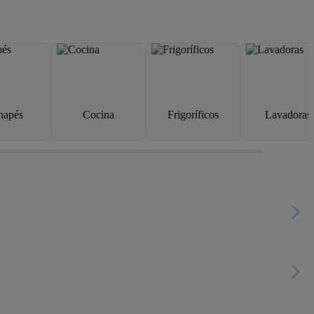
napés
Cocina
Frigoríficos
Lavadoras