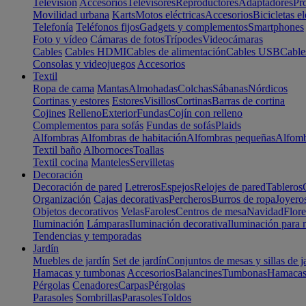
Televisión
Accesorios
Televisores
Reproductores
Adaptadores
Pr
Movilidad urbana
Karts
Motos eléctricas
Accesorios
Bicicletas el
Telefonía
Teléfonos fijos
Gadgets y complementos
Smartphones
Foto y vídeo
Cámaras de fotos
Trípodes
Videocámaras
Cables
Cables HDMI
Cables de alimentación
Cables USB
Cable
Consolas y videojuegos
Accesorios
Textil
Ropa de cama
Mantas
Almohadas
Colchas
Sábanas
Nórdicos
Cortinas y estores
Estores
Visillos
Cortinas
Barras de cortina
Cojines
Relleno
Exterior
Fundas
Cojín con relleno
Complementos para sofás
Fundas de sofás
Plaids
Alfombras
Alfombras de habitación
Alfombras pequeñas
Alfomb
Textil baño
Albornoces
Toallas
Textil cocina
Manteles
Servilletas
Decoración
Decoración de pared
Letreros
Espejos
Relojes de pared
Tableros
Organización
Cajas decorativas
Percheros
Burros de ropa
Joyero
Objetos decorativos
Velas
Faroles
Centros de mesa
Navidad
Flore
Iluminación
Lámparas
Iluminación decorativa
Iluminación para 
Tendencias y temporadas
Jardín
Muebles de jardín
Set de jardín
Conjuntos de mesas y sillas de j
Hamacas y tumbonas
Accesorios
Balancines
Tumbonas
Hamaca
Pérgolas
Cenadores
Carpas
Pérgolas
Parasoles
Sombrillas
Parasoles
Toldos