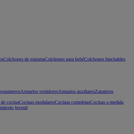
os
Colchones de espuma
Colchones para bebé
Colchones hinchables
esquineros
Armarios vestidores
Armarios auxiliares
Zapateros
 de cocina
Cocinas modulares
Cocinas completas
Cocinas a medida
mitorio juvenil