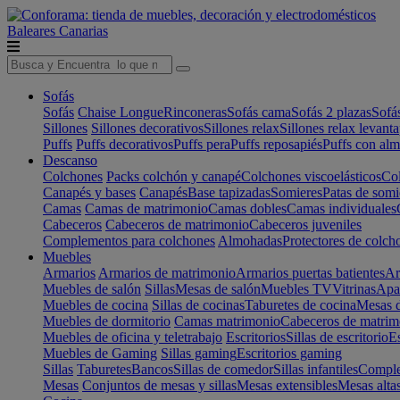
Baleares
Canarias
Sofás
Sofás
Chaise Longue
Rinconeras
Sofás cama
Sofás 2 plazas
Sofá
Sillones
Sillones decorativos
Sillones relax
Sillones relax levant
Puffs
Puffs decorativos
Puffs pera
Puffs reposapiés
Puffs con al
Descanso
Colchones
Packs colchón y canapé
Colchones viscoelásticos
Col
Canapés y bases
Canapés
Base tapizadas
Somieres
Patas de somi
Camas
Camas de matrimonio
Camas dobles
Camas individuales
Cabeceros
Cabeceros de matrimonio
Cabeceros juveniles
Complementos para colchones
Almohadas
Protectores de colch
Muebles
Armarios
Armarios de matrimonio
Armarios puertas batientes
Ar
Muebles de salón
Sillas
Mesas de salón
Muebles TV
Vitrinas
Apa
Muebles de cocina
Sillas de cocinas
Taburetes de cocina
Mesas d
Muebles de dormitorio
Camas matrimonio
Cabeceros de matrim
Muebles de oficina y teletrabajo
Escritorios
Sillas de escritorio
Es
Muebles de Gaming
Sillas gaming
Escritorios gaming
Sillas
Taburetes
Bancos
Sillas de comedor
Sillas infantiles
Complem
Mesas
Conjuntos de mesas y sillas
Mesas extensibles
Mesas alta