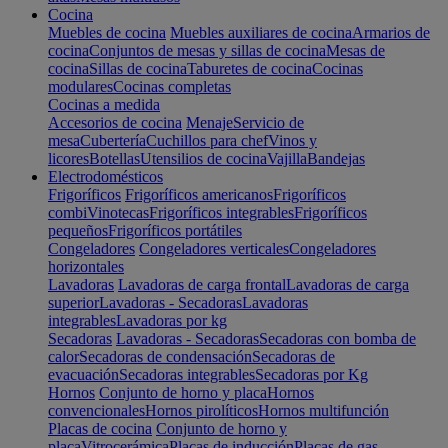
Cocina
Muebles de cocina
Muebles auxiliares de cocina
Armarios de
cocina
Conjuntos de mesas y sillas de cocina
Mesas de
cocina
Sillas de cocina
Taburetes de cocina
Cocinas
modulares
Cocinas completas
Cocinas a medida
Accesorios de cocina
Menaje
Servicio de
mesa
Cubertería
Cuchillos para chef
Vinos y
licores
Botellas
Utensilios de cocina
Vajilla
Bandejas
Electrodomésticos
Frigoríficos
Frigoríficos americanos
Frigoríficos
combi
Vinotecas
Frigoríficos integrables
Frigoríficos
pequeños
Frigoríficos portátiles
Congeladores
Congeladores verticales
Congeladores
horizontales
Lavadoras
Lavadoras de carga frontal
Lavadoras de carga
superior
Lavadoras - Secadoras
Lavadoras
integrables
Lavadoras por kg
Secadoras
Lavadoras - Secadoras
Secadoras con bomba de
calor
Secadoras de condensación
Secadoras de
evacuación
Secadoras integrables
Secadoras por Kg
Hornos
Conjunto de horno y placa
Hornos
convencionales
Hornos pirolíticos
Hornos multifunción
Placas de cocina
Conjunto de horno y
placa
Vitrocerámica
Placas de inducción
Placas de gas