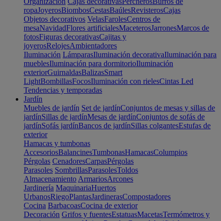
Organización
Cajas decorativas
Percheros
Burros de
ropa
Joyeros
Biombos
Cestas
Baúles
Revisteros
Cajas
Objetos decorativos
Velas
Faroles
Centros de
mesa
Navidad
Flores artificiales
Maceteros
Jarrones
Marcos de
fotos
Figuras decorativas
Cajitas y
joyeros
Relojes
Ambientadores
Iluminación
Lámparas
Iluminación decorativa
Iluminación para
muebles
Iluminación para dormitorio
Iluminación
exterior
Guirnaldas
Balizas
Smart
Light
Bombillas
Focos
Iluminación con rieles
Cintas Led
Tendencias y temporadas
Jardín
Muebles de jardín
Set de jardín
Conjuntos de mesas y sillas de
jardín
Sillas de jardín
Mesas de jardín
Conjuntos de sofás de
jardín
Sofás jardín
Bancos de jardín
Sillas colgantes
Estufas de
exterior
Hamacas y tumbonas
Accesorios
Balancines
Tumbonas
Hamacas
Columpios
Pérgolas
Cenadores
Carpas
Pérgolas
Parasoles
Sombrillas
Parasoles
Toldos
Almacenamiento
Armarios
Arcones
Jardinería
Maquinaria
Huertos
Urbanos
Riego
Plantas
Jardineras
Compostadores
Cocina
Barbacoas
Cocina de exterior
Decoración
Grifos y fuentes
Estatuas
Macetas
Termómetros y