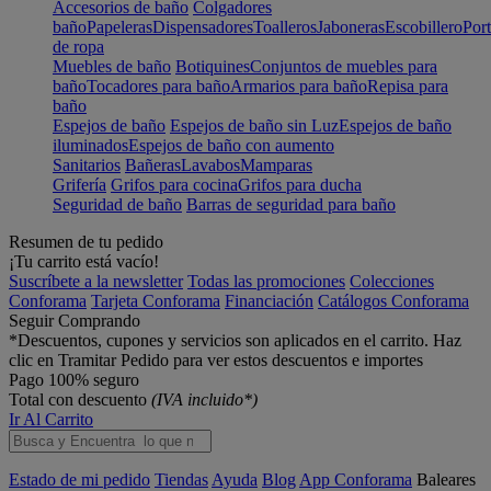
Accesorios de baño
Colgadores
baño
Papeleras
Dispensadores
Toalleros
Jaboneras
Escobillero
Port
de ropa
Muebles de baño
Botiquines
Conjuntos de muebles para
baño
Tocadores para baño
Armarios para baño
Repisa para
baño
Espejos de baño
Espejos de baño sin Luz
Espejos de baño
iluminados
Espejos de baño con aumento
Sanitarios
Bañeras
Lavabos
Mamparas
Grifería
Grifos para cocina
Grifos para ducha
Seguridad de baño
Barras de seguridad para baño
Resumen de tu pedido
¡Tu carrito está vacío!
Suscríbete a la newsletter
Todas las promociones
Colecciones
Conforama
Tarjeta Conforama
Financiación
Catálogos Conforama
Seguir Comprando
*Descuentos, cupones y servicios son aplicados en el carrito. Haz
clic en Tramitar Pedido para ver estos descuentos e importes
Pago 100% seguro
Total con descuento
(IVA incluido*)
Ir Al Carrito
Estado de mi pedido
Tiendas
Ayuda
Blog
App Conforama
Baleares