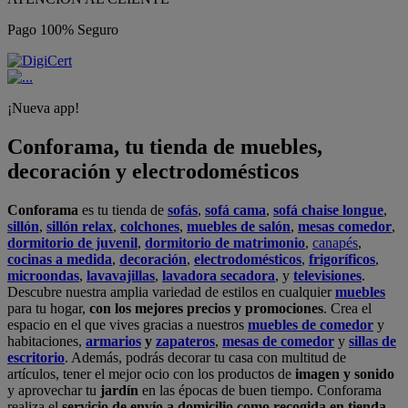
Pago 100% Seguro
¡Nueva app!
Conforama, tu tienda de muebles,
decoración y electrodomésticos
Conforama
es tu tienda de
sofás
,
sofá cama
,
sofá chaise longue
,
sillón
,
sillón relax
,
colchones
,
muebles de salón
,
mesas comedor
,
dormitorio de juvenil
,
dormitorio de matrimonio
,
canapés
,
cocinas a medida
,
decoración
,
electrodomésticos
,
frigoríficos
,
microondas
,
lavavajillas
,
lavadora secadora
, y
televisiones
.
Descubre nuestra amplia variedad de estilos en cualquier
muebles
para tu hogar,
con los mejores precios y promociones
. Crea el
espacio en el que vives gracias a nuestros
muebles de comedor
y
habitaciones,
armarios
y
zapateros
,
mesas de comedor
y
sillas de
escritorio
. Además, podrás decorar tu casa con multitud de
artículos, tener el mejor ocio con los productos de
imagen y sonido
y aprovechar tu
jardín
en las épocas de buen tiempo. Conforama
realiza el
servicio de envío a domicilio como recogida en tienda.