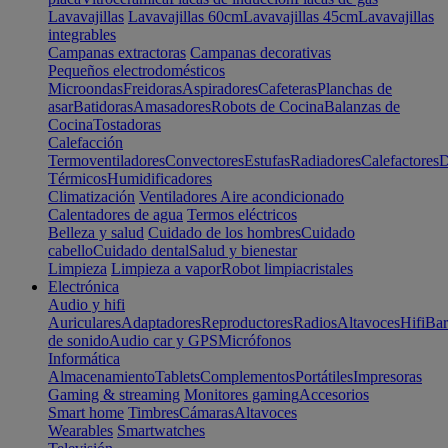
Lavavajillas
Lavavajillas 60cm
Lavavajillas 45cm
Lavavajillas
integrables
Campanas extractoras
Campanas decorativas
Pequeños electrodomésticos
Microondas
Freidoras
Aspiradores
Cafeteras
Planchas de
asar
Batidoras
Amasadores
Robots de Cocina
Balanzas de
Cocina
Tostadoras
Calefacción
Termoventiladores
Convectores
Estufas
Radiadores
Calefactores
D
Térmicos
Humidificadores
Climatización
Ventiladores
Aire acondicionado
Calentadores de agua
Termos eléctricos
Belleza y salud
Cuidado de los hombres
Cuidado
cabello
Cuidado dental
Salud y bienestar
Limpieza
Limpieza a vapor
Robot limpiacristales
Electrónica
Audio y hifi
Auriculares
Adaptadores
Reproductores
Radios
Altavoces
Hifi
Bar
de sonido
Audio car y GPS
Micrófonos
Informática
Almacenamiento
Tablets
Complementos
Portátiles
Impresoras
Gaming & streaming
Monitores gaming
Accesorios
Smart home
Timbres
Cámaras
Altavoces
Wearables
Smartwatches