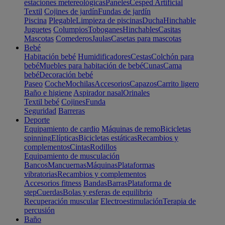
estaciones metereológicas
Paneles
Cesped Artificial
Textil
Cojines de jardín
Fundas de jardín
Piscina
Plegable
Limpieza de piscinas
Ducha
Hinchable
Juguetes
Columpios
Toboganes
Hinchables
Casitas
Mascotas
Comederos
Jaulas
Casetas para mascotas
Bebé
Habitación bebé
Humidificadores
Cestas
Colchón para
bebé
Muebles para habitación de bebé
Cunas
Cama
bebé
Decoración bebé
Paseo
Coche
Mochilas
Accesorios
Capazos
Carrito ligero
Baño e higiene
Aspirador nasal
Orinales
Textil bebé
Cojines
Funda
Seguridad
Barreras
Deporte
Equipamiento de cardio
Máquinas de remo
Bicicletas
spinning
Elípticas
Bicicletas estáticas
Recambios y
complementos
Cintas
Rodillos
Equipamiento de musculación
Bancos
Mancuernas
Máquinas
Plataformas
vibratorias
Recambios y complementos
Accesorios fitness
Bandas
Barras
Plataforma de
step
Cuerdas
Bolas y esferas de equilibrio
Recuperación muscular
Electroestimulación
Terapia de
percusión
Baño