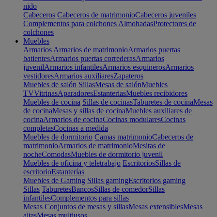
nido
Cabeceros
Cabeceros de matrimonio
Cabeceros juveniles
Complementos para colchones
Almohadas
Protectores de
colchones
Muebles
Armarios
Armarios de matrimonio
Armarios puertas
batientes
Armarios puertas correderas
Armarios
juvenil
Armarios infantiles
Armarios esquineros
Armarios
vestidores
Armarios auxiliares
Zapateros
Muebles de salón
Sillas
Mesas de salón
Muebles
TV
Vitrinas
Aparadores
Estanterias
Muebles recibidores
Muebles de cocina
Sillas de cocinas
Taburetes de cocina
Mesas
de cocina
Mesas y sillas de cocina
Muebles auxiliares de
cocina
Armarios de cocina
Cocinas modulares
Cocinas
completas
Cocinas a medida
Muebles de dormitorio
Camas matrimonio
Cabeceros de
matrimonio
Armarios de matrimonio
Mesitas de
noche
Comodas
Muebles de dormitorio juvenil
Muebles de oficina y teletrabajo
Escritorios
Sillas de
escritorio
Estanterías
Muebles de Gaming
Sillas gaming
Escritorios gaming
Sillas
Taburetes
Bancos
Sillas de comedor
Sillas
infantiles
Complementos para sillas
Mesas
Conjuntos de mesas y sillas
Mesas extensibles
Mesas
altas
Mesas multiusos