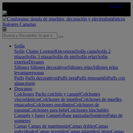
🔵Cambia tu electro con
-10% EXTRA
de descuento ☑️
AQUÍ
Baleares
Canarias
Sofás
Sofás
Chaise Longue
Rinconeras
Sofás cama
Sofás 2
plazas
Sofás 3 plazas
Sofás de piel
Sofás relax
Sofás
exterior
Divanes
Sillones
Sillones decorativos
Sillones relax
Sillones relax
levantapersonas
Puffs
Puffs decorativos
Puffs pera
Puffs reposapiés
Puffs con
almacenaje
Descanso
Colchones
Packs colchón y canapé
Colchones
viscoelásticos
Colchones de muelles
Colchones de muelles
ensacados
Colchones enrollados
Colchones de
espuma
Colchones para bebé
Colchones hinchables
Canapés y bases
Canapés
Base tapizadas
Somieres
Patas de
somieres
Camas
Camas de matrimonio
Camas dobles
Camas
individuales
Camas juveniles
Camas infantiles
Literas
Camas