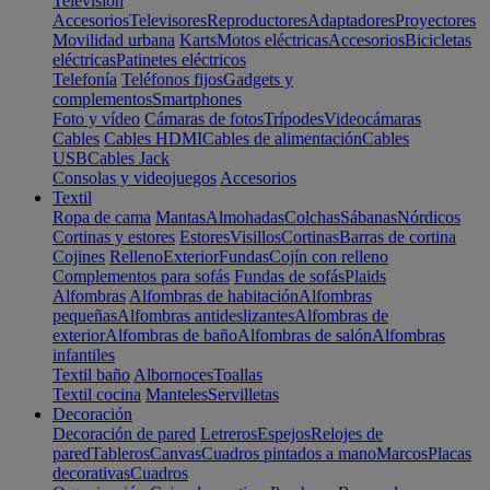
Televisión
Accesorios
Televisores
Reproductores
Adaptadores
Proyectores
Movilidad urbana
Karts
Motos eléctricas
Accesorios
Bicicletas
eléctricas
Patinetes eléctricos
Telefonía
Teléfonos fijos
Gadgets y
complementos
Smartphones
Foto y vídeo
Cámaras de fotos
Trípodes
Videocámaras
Cables
Cables HDMI
Cables de alimentación
Cables
USB
Cables Jack
Consolas y videojuegos
Accesorios
Textil
Ropa de cama
Mantas
Almohadas
Colchas
Sábanas
Nórdicos
Cortinas y estores
Estores
Visillos
Cortinas
Barras de cortina
Cojines
Relleno
Exterior
Fundas
Cojín con relleno
Complementos para sofás
Fundas de sofás
Plaids
Alfombras
Alfombras de habitación
Alfombras
pequeñas
Alfombras antideslizantes
Alfombras de
exterior
Alfombras de baño
Alfombras de salón
Alfombras
infantiles
Textil baño
Albornoces
Toallas
Textil cocina
Manteles
Servilletas
Decoración
Decoración de pared
Letreros
Espejos
Relojes de
pared
Tableros
Canvas
Cuadros pintados a mano
Marcos
Placas
decorativas
Cuadros