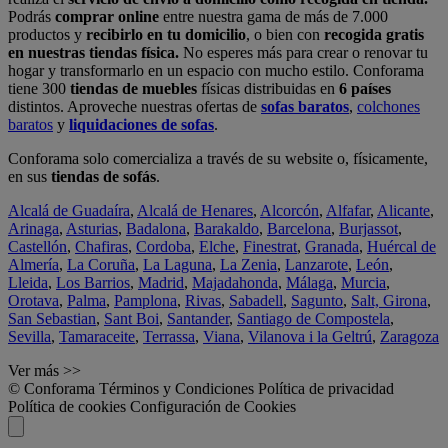
Podrás
comprar online
entre nuestra gama de más de 7.000
productos y
recibirlo en tu domicilio
, o bien con
recogida gratis
en nuestras tiendas física.
No esperes más para crear o renovar tu
hogar y transformarlo en un espacio con mucho estilo. Conforama
tiene 300
tiendas de muebles
físicas distribuidas en
6 países
distintos. Aproveche nuestras ofertas de
sofas baratos
,
colchones
baratos
y
liquidaciones de sofas
.
Conforama solo comercializa a través de su website o, físicamente,
en sus
tiendas de sofás
.
Alcalá de Guadaíra
,
Alcalá de Henares
,
Alcorcón
,
Alfafar
,
Alicante
,
Arinaga
,
Asturias
,
Badalona
,
Barakaldo
,
Barcelona
,
Burjassot
,
Castellón
,
Chafiras
,
Cordoba
,
Elche
,
Finestrat
,
Granada
,
Huércal de
Almería
,
La Coruña
,
La Laguna
,
La Zenia
,
Lanzarote
,
León
,
Lleida
,
Los Barrios
,
Madrid
,
Majadahonda
,
Málaga
,
Murcia
,
Orotava
,
Palma
,
Pamplona
,
Rivas
,
Sabadell
,
Sagunto
,
Salt, Girona
,
San Sebastian
,
Sant Boi
,
Santander
,
Santiago de Compostela
,
Sevilla
,
Tamaraceite
,
Terrassa
,
Viana
,
Vilanova i la Geltrú
,
Zaragoza
Ver más >>
© Conforama
Términos y Condiciones
Política de privacidad
Política de cookies
Configuración de Cookies