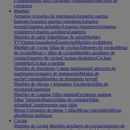
Complementos para colchones
Almohadas
Protectores de
colchones
Muebles
Armarios
Armarios de matrimonio
Armarios puertas
batientes
Armarios puertas correderas
Armarios
juvenil
Armarios infantiles
Armarios esquineros
Armarios
vestidores
Armarios auxiliares
Zapateros
Muebles de salón
Sillas
Mesas de salón
Muebles
TV
Vitrinas
Aparadores
Estanterias
Muebles recibidores
Muebles de cocina
Sillas de cocinas
Taburetes de cocina
Mesas
de cocina
Mesas y sillas de cocina
Muebles auxiliares de
cocina
Armarios de cocina
Cocinas modulares
Cocinas
completas
Cocinas a medida
Muebles de dormitorio
Camas matrimonio
Cabeceros de
matrimonio
Armarios de matrimonio
Mesitas de
noche
Comodas
Muebles de dormitorio juvenil
Muebles de oficina y teletrabajo
Escritorios
Sillas de
escritorio
Estanterías
Muebles de Gaming
Sillas gaming
Escritorios gaming
Sillas
Taburetes
Bancos
Sillas de comedor
Sillas
infantiles
Complementos para sillas
Mesas
Conjuntos de mesas y sillas
Mesas extensibles
Mesas
altas
Mesas multiusos
Cocina
Muebles de cocina
Muebles auxiliares de cocina
Armarios de