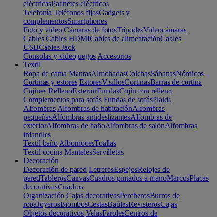
eléctricas
Patinetes eléctricos
Telefonía
Teléfonos fijos
Gadgets y
complementos
Smartphones
Foto y vídeo
Cámaras de fotos
Trípodes
Videocámaras
Cables
Cables HDMI
Cables de alimentación
Cables
USB
Cables Jack
Consolas y videojuegos
Accesorios
Textil
Ropa de cama
Mantas
Almohadas
Colchas
Sábanas
Nórdicos
Cortinas y estores
Estores
Visillos
Cortinas
Barras de cortina
Cojines
Relleno
Exterior
Fundas
Cojín con relleno
Complementos para sofás
Fundas de sofás
Plaids
Alfombras
Alfombras de habitación
Alfombras
pequeñas
Alfombras antideslizantes
Alfombras de
exterior
Alfombras de baño
Alfombras de salón
Alfombras
infantiles
Textil baño
Albornoces
Toallas
Textil cocina
Manteles
Servilletas
Decoración
Decoración de pared
Letreros
Espejos
Relojes de
pared
Tableros
Canvas
Cuadros pintados a mano
Marcos
Placas
decorativas
Cuadros
Organización
Cajas decorativas
Percheros
Burros de
ropa
Joyeros
Biombos
Cestas
Baúles
Revisteros
Cajas
Objetos decorativos
Velas
Faroles
Centros de