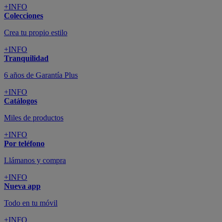
+INFO
Colecciones
Crea tu propio estilo
+INFO
Tranquilidad
6 años de Garantía Plus
+INFO
Catálogos
Miles de productos
+INFO
Por teléfono
Llámanos y compra
+INFO
Nueva app
Todo en tu móvil
+INFO