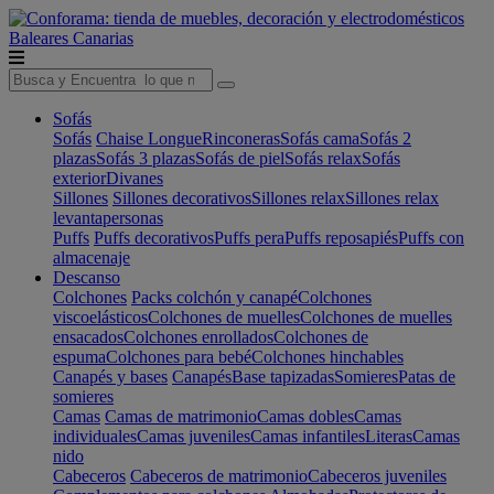
Baleares
Canarias
Sofás
Sofás
Chaise Longue
Rinconeras
Sofás cama
Sofás 2
plazas
Sofás 3 plazas
Sofás de piel
Sofás relax
Sofás
exterior
Divanes
Sillones
Sillones decorativos
Sillones relax
Sillones relax
levantapersonas
Puffs
Puffs decorativos
Puffs pera
Puffs reposapiés
Puffs con
almacenaje
Descanso
Colchones
Packs colchón y canapé
Colchones
viscoelásticos
Colchones de muelles
Colchones de muelles
ensacados
Colchones enrollados
Colchones de
espuma
Colchones para bebé
Colchones hinchables
Canapés y bases
Canapés
Base tapizadas
Somieres
Patas de
somieres
Camas
Camas de matrimonio
Camas dobles
Camas
individuales
Camas juveniles
Camas infantiles
Literas
Camas
nido
Cabeceros
Cabeceros de matrimonio
Cabeceros juveniles