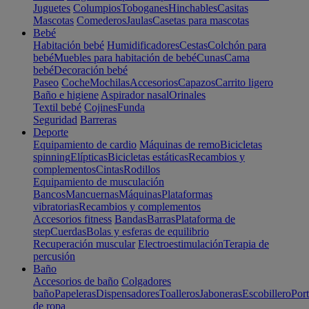
Juguetes
Columpios
Toboganes
Hinchables
Casitas
Mascotas
Comederos
Jaulas
Casetas para mascotas
Bebé
Habitación bebé
Humidificadores
Cestas
Colchón para
bebé
Muebles para habitación de bebé
Cunas
Cama
bebé
Decoración bebé
Paseo
Coche
Mochilas
Accesorios
Capazos
Carrito ligero
Baño e higiene
Aspirador nasal
Orinales
Textil bebé
Cojines
Funda
Seguridad
Barreras
Deporte
Equipamiento de cardio
Máquinas de remo
Bicicletas
spinning
Elípticas
Bicicletas estáticas
Recambios y
complementos
Cintas
Rodillos
Equipamiento de musculación
Bancos
Mancuernas
Máquinas
Plataformas
vibratorias
Recambios y complementos
Accesorios fitness
Bandas
Barras
Plataforma de
step
Cuerdas
Bolas y esferas de equilibrio
Recuperación muscular
Electroestimulación
Terapia de
percusión
Baño
Accesorios de baño
Colgadores
baño
Papeleras
Dispensadores
Toalleros
Jaboneras
Escobillero
Port
de ropa