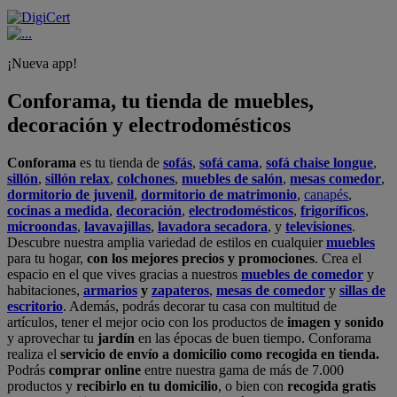
¡Nueva app!
Conforama, tu tienda de muebles,
decoración y electrodomésticos
Conforama
es tu tienda de
sofás
,
sofá cama
,
sofá chaise longue
,
sillón
,
sillón relax
,
colchones
,
muebles de salón
,
mesas comedor
,
dormitorio de juvenil
,
dormitorio de matrimonio
,
canapés
,
cocinas a medida
,
decoración
,
electrodomésticos
,
frigoríficos
,
microondas
,
lavavajillas
,
lavadora secadora
, y
televisiones
.
Descubre nuestra amplia variedad de estilos en cualquier
muebles
para tu hogar,
con los mejores precios y promociones
. Crea el
espacio en el que vives gracias a nuestros
muebles de comedor
y
habitaciones,
armarios
y
zapateros
,
mesas de comedor
y
sillas de
escritorio
. Además, podrás decorar tu casa con multitud de
artículos, tener el mejor ocio con los productos de
imagen y sonido
y aprovechar tu
jardín
en las épocas de buen tiempo. Conforama
realiza el
servicio de envío a domicilio como recogida en tienda.
Podrás
comprar online
entre nuestra gama de más de 7.000
productos y
recibirlo en tu domicilio
, o bien con
recogida gratis