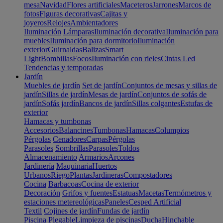
mesa
Navidad
Flores artificiales
Maceteros
Jarrones
Marcos de
fotos
Figuras decorativas
Cajitas y
joyeros
Relojes
Ambientadores
Iluminación
Lámparas
Iluminación decorativa
Iluminación para
muebles
Iluminación para dormitorio
Iluminación
exterior
Guirnaldas
Balizas
Smart
Light
Bombillas
Focos
Iluminación con rieles
Cintas Led
Tendencias y temporadas
Jardín
Muebles de jardín
Set de jardín
Conjuntos de mesas y sillas de
jardín
Sillas de jardín
Mesas de jardín
Conjuntos de sofás de
jardín
Sofás jardín
Bancos de jardín
Sillas colgantes
Estufas de
exterior
Hamacas y tumbonas
Accesorios
Balancines
Tumbonas
Hamacas
Columpios
Pérgolas
Cenadores
Carpas
Pérgolas
Parasoles
Sombrillas
Parasoles
Toldos
Almacenamiento
Armarios
Arcones
Jardinería
Maquinaria
Huertos
Urbanos
Riego
Plantas
Jardineras
Compostadores
Cocina
Barbacoas
Cocina de exterior
Decoración
Grifos y fuentes
Estatuas
Macetas
Termómetros y
estaciones metereológicas
Paneles
Cesped Artificial
Textil
Cojines de jardín
Fundas de jardín
Piscina
Plegable
Limpieza de piscinas
Ducha
Hinchable