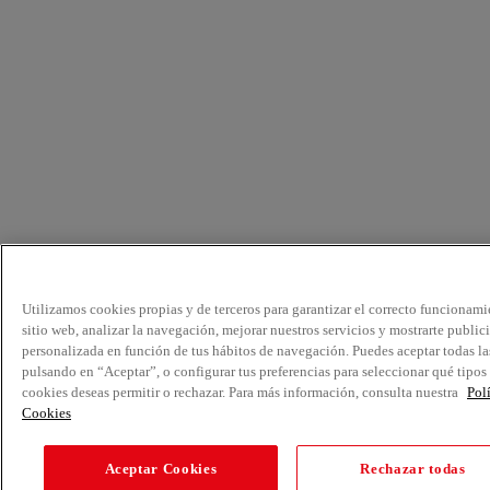
Utilizamos cookies propias y de terceros para garantizar el correcto funcionami
sitio web, analizar la navegación, mejorar nuestros servicios y mostrarte public
personalizada en función de tus hábitos de navegación. Puedes aceptar todas la
pulsando en “Aceptar”, o configurar tus preferencias para seleccionar qué tipos
cookies deseas permitir o rechazar. Para más información, consulta nuestra
Pol
Cookies
Aceptar Cookies
Rechazar todas