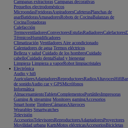
Campanas extractoras
Campanas decorativas
Pequeños electrodomésticos
Microondas
Freidoras
Aspiradores
Cafeteras
Planchas de
asar
Batidoras
Amasadores
Robots de Cocina
Balanzas de
Cocina
Tostadoras
Calefacción
Termoventiladores
Convectores
Estufas
Radiadores
Calefactores
D
Térmicos
Humidificadores
Climatización
Ventiladores
Aire acondicionado
Calentadores de agua
Termos eléctricos
Belleza y salud
Cuidado de los hombres
Cuidado
cabello
Cuidado dental
Salud y bienestar
Limpieza
Limpieza a vapor
Robot limpiacristales
Electrónica
Audio y hifi
Auriculares
Adaptadores
Reproductores
Radios
Altavoces
Hifi
Bar
de sonido
Audio car y GPS
Micrófonos
Informática
Almacenamiento
Tablets
Complementos
Portátiles
Impresoras
Gaming & streaming
Monitores gaming
Accesorios
Smart home
Timbres
Cámaras
Altavoces
Wearables
Smartwatches
Televisión
Accesorios
Televisores
Reproductores
Adaptadores
Proyectores
Movilidad urbana
Karts
Motos eléctricas
Accesorios
Bicicletas