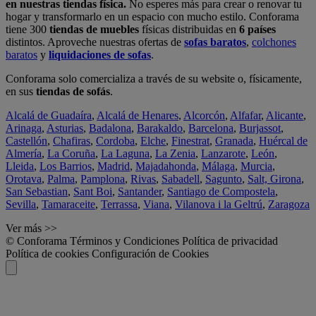
en nuestras tiendas física.
No esperes más para crear o renovar tu
hogar y transformarlo en un espacio con mucho estilo. Conforama
tiene 300
tiendas de muebles
físicas distribuidas en
6 países
distintos. Aproveche nuestras ofertas de
sofas baratos
,
colchones
baratos
y
liquidaciones de sofas
.
Conforama solo comercializa a través de su website o, físicamente,
en sus
tiendas de sofás
.
Alcalá de Guadaíra
,
Alcalá de Henares
,
Alcorcón
,
Alfafar
,
Alicante
,
Arinaga
,
Asturias
,
Badalona
,
Barakaldo
,
Barcelona
,
Burjassot
,
Castellón
,
Chafiras
,
Cordoba
,
Elche
,
Finestrat
,
Granada
,
Huércal de
Almería
,
La Coruña
,
La Laguna
,
La Zenia
,
Lanzarote
,
León
,
Lleida
,
Los Barrios
,
Madrid
,
Majadahonda
,
Málaga
,
Murcia
,
Orotava
,
Palma
,
Pamplona
,
Rivas
,
Sabadell
,
Sagunto
,
Salt, Girona
,
San Sebastian
,
Sant Boi
,
Santander
,
Santiago de Compostela
,
Sevilla
,
Tamaraceite
,
Terrassa
,
Viana
,
Vilanova i la Geltrú
,
Zaragoza
Ver más >>
© Conforama
Términos y Condiciones
Política de privacidad
Política de cookies
Configuración de Cookies