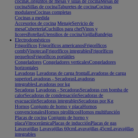
cocina
Conjuntos de mesas y sillas de cocina
Mesas de
cocina
Sillas de cocina
Taburetes de cocina
Cocinas
modulares
Cocinas completas
Cocinas a medida
Accesorios de cocina
Menaje
Servicio de
mesa
Cubertería
Cuchillos para chef
Vinos y
licores
Botellas
Utensilios de cocina
Vajilla
Bandejas
Electrodomésticos
Frigoríficos
Frigoríficos americanos
Frigoríficos
combi
Vinotecas
Frigoríficos integrables
Frigoríficos
pequeños
Frigoríficos portátiles
Congeladores
Congeladores verticales
Congeladores
horizontales
Lavadoras
Lavadoras de carga frontal
Lavadoras de carga
superior
Lavadoras - Secadoras
Lavadoras
integrables
Lavadoras por kg
Secadoras
Lavadoras - Secadoras
Secadoras con bomba de
calor
Secadoras de condensación
Secadoras de
evacuación
Secadoras integrables
Secadoras por Kg
Hornos
Conjunto de horno y placa
Hornos
convencionales
Hornos pirolíticos
Hornos multifunción
Placas de cocina
Conjunto de horno y
placa
Vitrocerámica
Placas de inducción
Placas de gas
Lavavajillas
Lavavajillas 60cm
Lavavajillas 45cm
Lavavajillas
integrables