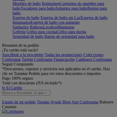
Muebles de baño
Botiquines
Conjuntos de muebles para
baño
Tocadores para baño
Armarios para baño
Repisa para
baño
Espejos de baño
Espejos de baño sin Luz
Espejos de baño
iluminados
Espejos de baño con aumento
Sanitarios
Bañeras
Lavabos
Mamparas
Grifería
Grifos para cocina
Grifos para ducha
Seguridad de baño
Barras de seguridad para baño
Resumen de tu pedido
¡Tu carrito está vacío!
Suscríbete a la newsletter
Todas las promociones
Colecciones
Conforama
Tarjeta Conforama
Financiación
Catálogos Conforama
Seguir Comprando
*Descuentos, cupones y servicios son aplicados en el carrito. Haz
clic en Tramitar Pedido para ver estos descuentos e importes
Pago 100% seguro
Total con descuento
(IVA incluido*)
Ir Al Carrito
Estado de mi pedido
Tiendas
Ayuda
Blog
App Conforama
Baleares
Canarias