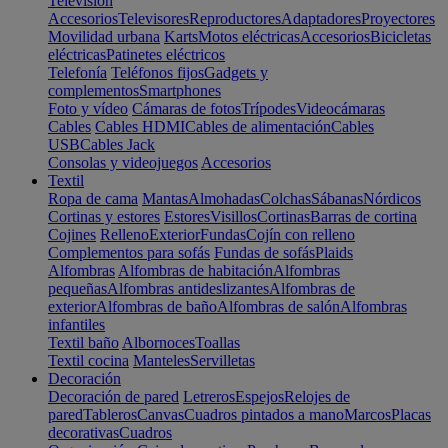
Televisión
Accesorios
Televisores
Reproductores
Adaptadores
Proyectores
Movilidad urbana
Karts
Motos eléctricas
Accesorios
Bicicletas
eléctricas
Patinetes eléctricos
Telefonía
Teléfonos fijos
Gadgets y
complementos
Smartphones
Foto y vídeo
Cámaras de fotos
Trípodes
Videocámaras
Cables
Cables HDMI
Cables de alimentación
Cables
USB
Cables Jack
Consolas y videojuegos
Accesorios
Textil
Ropa de cama
Mantas
Almohadas
Colchas
Sábanas
Nórdicos
Cortinas y estores
Estores
Visillos
Cortinas
Barras de cortina
Cojines
Relleno
Exterior
Fundas
Cojín con relleno
Complementos para sofás
Fundas de sofás
Plaids
Alfombras
Alfombras de habitación
Alfombras
pequeñas
Alfombras antideslizantes
Alfombras de
exterior
Alfombras de baño
Alfombras de salón
Alfombras
infantiles
Textil baño
Albornoces
Toallas
Textil cocina
Manteles
Servilletas
Decoración
Decoración de pared
Letreros
Espejos
Relojes de
pared
Tableros
Canvas
Cuadros pintados a mano
Marcos
Placas
decorativas
Cuadros