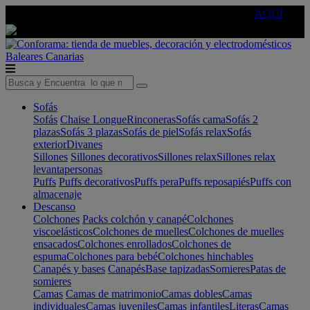
🔵Cambia tu electro con
-10% EXTRA
de descuento ☑️
AQUÍ
Baleares
Canarias
Sofás
Sofás
Chaise Longue
Rinconeras
Sofás cama
Sofás 2
plazas
Sofás 3 plazas
Sofás de piel
Sofás relax
Sofás
exterior
Divanes
Sillones
Sillones decorativos
Sillones relax
Sillones relax
levantapersonas
Puffs
Puffs decorativos
Puffs pera
Puffs reposapiés
Puffs con
almacenaje
Descanso
Colchones
Packs colchón y canapé
Colchones
viscoelásticos
Colchones de muelles
Colchones de muelles
ensacados
Colchones enrollados
Colchones de
espuma
Colchones para bebé
Colchones hinchables
Canapés y bases
Canapés
Base tapizadas
Somieres
Patas de
somieres
Camas
Camas de matrimonio
Camas dobles
Camas
individuales
Camas juveniles
Camas infantiles
Literas
Camas