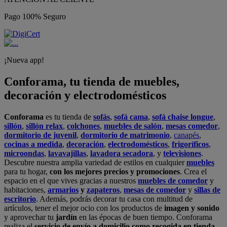
Pago 100% Seguro
¡Nueva app!
Conforama, tu tienda de muebles,
decoración y electrodomésticos
Conforama
es tu tienda de
sofás
,
sofá cama
,
sofá chaise longue
,
sillón
,
sillón relax
,
colchones
,
muebles de salón
,
mesas comedor
,
dormitorio de juvenil
,
dormitorio de matrimonio
,
canapés
,
cocinas a medida
,
decoración
,
electrodomésticos
,
frigoríficos
,
microondas
,
lavavajillas
,
lavadora secadora
, y
televisiones
.
Descubre nuestra amplia variedad de estilos en cualquier
muebles
para tu hogar,
con los mejores precios y promociones
. Crea el
espacio en el que vives gracias a nuestros
muebles de comedor
y
habitaciones,
armarios
y
zapateros
,
mesas de comedor
y
sillas de
escritorio
. Además, podrás decorar tu casa con multitud de
artículos, tener el mejor ocio con los productos de
imagen y sonido
y aprovechar tu
jardín
en las épocas de buen tiempo. Conforama
realiza el
servicio de envío a domicilio como recogida en tienda.