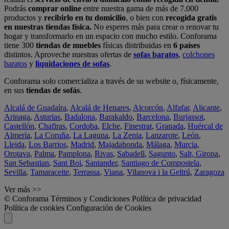
Podrás
comprar online
entre nuestra gama de más de 7.000
productos y
recibirlo en tu domicilio
, o bien con
recogida gratis
en nuestras tiendas física.
No esperes más para crear o renovar tu
hogar y transformarlo en un espacio con mucho estilo. Conforama
tiene 300
tiendas de muebles
físicas distribuidas en
6 países
distintos. Aproveche nuestras ofertas de
sofas baratos
,
colchones
baratos
y
liquidaciones de sofas
.
Conforama solo comercializa a través de su website o, físicamente,
en sus
tiendas de sofás
.
Alcalá de Guadaíra
,
Alcalá de Henares
,
Alcorcón
,
Alfafar
,
Alicante
,
Arinaga
,
Asturias
,
Badalona
,
Barakaldo
,
Barcelona
,
Burjassot
,
Castellón
,
Chafiras
,
Cordoba
,
Elche
,
Finestrat
,
Granada
,
Huércal de
Almería
,
La Coruña
,
La Laguna
,
La Zenia
,
Lanzarote
,
León
,
Lleida
,
Los Barrios
,
Madrid
,
Majadahonda
,
Málaga
,
Murcia
,
Orotava
,
Palma
,
Pamplona
,
Rivas
,
Sabadell
,
Sagunto
,
Salt, Girona
,
San Sebastian
,
Sant Boi
,
Santander
,
Santiago de Compostela
,
Sevilla
,
Tamaraceite
,
Terrassa
,
Viana
,
Vilanova i la Geltrú
,
Zaragoza
Ver más >>
© Conforama
Términos y Condiciones
Política de privacidad
Política de cookies
Configuración de Cookies