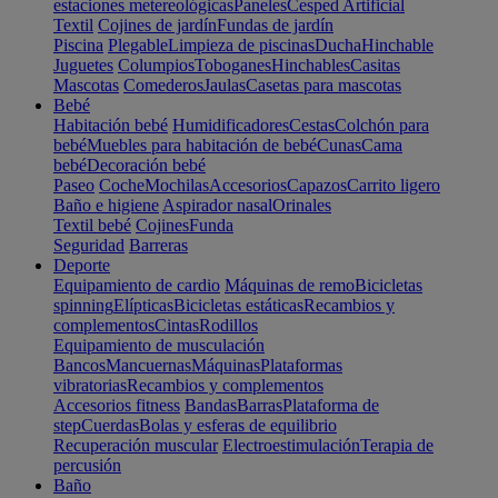
estaciones metereológicas
Paneles
Cesped Artificial
Textil
Cojines de jardín
Fundas de jardín
Piscina
Plegable
Limpieza de piscinas
Ducha
Hinchable
Juguetes
Columpios
Toboganes
Hinchables
Casitas
Mascotas
Comederos
Jaulas
Casetas para mascotas
Bebé
Habitación bebé
Humidificadores
Cestas
Colchón para
bebé
Muebles para habitación de bebé
Cunas
Cama
bebé
Decoración bebé
Paseo
Coche
Mochilas
Accesorios
Capazos
Carrito ligero
Baño e higiene
Aspirador nasal
Orinales
Textil bebé
Cojines
Funda
Seguridad
Barreras
Deporte
Equipamiento de cardio
Máquinas de remo
Bicicletas
spinning
Elípticas
Bicicletas estáticas
Recambios y
complementos
Cintas
Rodillos
Equipamiento de musculación
Bancos
Mancuernas
Máquinas
Plataformas
vibratorias
Recambios y complementos
Accesorios fitness
Bandas
Barras
Plataforma de
step
Cuerdas
Bolas y esferas de equilibrio
Recuperación muscular
Electroestimulación
Terapia de
percusión
Baño