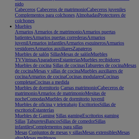
nido
Cabeceros
Cabeceros de matrimonio
Cabeceros juveniles
Complementos para colchones
Almohadas
Protectores de
colchones
Muebles
Armarios
Armarios de matrimonio
Armarios puertas
batientes
Armarios puertas correderas
Armarios
juvenil
Armarios infantiles
Armarios esquineros
Armarios
vestidores
Armarios auxiliares
Zapateros
Muebles de salón
Sillas
Mesas de salón
Muebles
TV
Vitrinas
Aparadores
Estanterias
Muebles recibidores
Muebles de cocina
Sillas de cocinas
Taburetes de cocina
Mesas
de cocina
Mesas y sillas de cocina
Muebles auxiliares de
cocina
Armarios de cocina
Cocinas modulares
Cocinas
completas
Cocinas a medida
Muebles de dormitorio
Camas matrimonio
Cabeceros de
matrimonio
Armarios de matrimonio
Mesitas de
noche
Comodas
Muebles de dormitorio juvenil
Muebles de oficina y teletrabajo
Escritorios
Sillas de
escritorio
Estanterías
Muebles de Gaming
Sillas gaming
Escritorios gaming
Sillas
Taburetes
Bancos
Sillas de comedor
Sillas
infantiles
Complementos para sillas
Mesas
Conjuntos de mesas y sillas
Mesas extensibles
Mesas
altas
Mesas multiusos