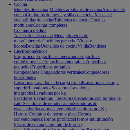
Cocina
Muebles de cocina
Muebles auxiliares de cocina
Armarios de
cocina
Conjuntos de mesas y sillas de cocina
Mesas de
cocina
Sillas de cocina
Taburetes de cocina
Cocinas
modulares
Cocinas completas
Cocinas a medida
Accesorios de cocina
Menaje
Servicio de
mesa
Cubertería
Cuchillos para chef
Vinos y
licores
Botellas
Utensilios de cocina
Vajilla
Bandejas
Electrodomésticos
Frigoríficos
Frigoríficos americanos
Frigoríficos
combi
Vinotecas
Frigoríficos integrables
Frigoríficos
pequeños
Frigoríficos portátiles
Congeladores
Congeladores verticales
Congeladores
horizontales
Lavadoras
Lavadoras de carga frontal
Lavadoras de carga
superior
Lavadoras - Secadoras
Lavadoras
integrables
Lavadoras por kg
Secadoras
Lavadoras - Secadoras
Secadoras con bomba de
calor
Secadoras de condensación
Secadoras de
evacuación
Secadoras integrables
Secadoras por Kg
Hornos
Conjunto de horno y placa
Hornos
convencionales
Hornos pirolíticos
Hornos multifunción
Placas de cocina
Conjunto de horno y
placa
Vitrocerámica
Placas de inducción
Placas de gas