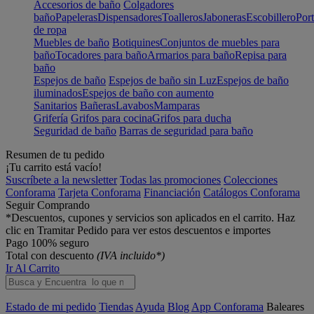
Accesorios de baño
Colgadores
baño
Papeleras
Dispensadores
Toalleros
Jaboneras
Escobillero
Port
de ropa
Muebles de baño
Botiquines
Conjuntos de muebles para
baño
Tocadores para baño
Armarios para baño
Repisa para
baño
Espejos de baño
Espejos de baño sin Luz
Espejos de baño
iluminados
Espejos de baño con aumento
Sanitarios
Bañeras
Lavabos
Mamparas
Grifería
Grifos para cocina
Grifos para ducha
Seguridad de baño
Barras de seguridad para baño
Resumen de tu pedido
¡Tu carrito está vacío!
Suscríbete a la newsletter
Todas las promociones
Colecciones
Conforama
Tarjeta Conforama
Financiación
Catálogos Conforama
Seguir Comprando
*Descuentos, cupones y servicios son aplicados en el carrito. Haz
clic en Tramitar Pedido para ver estos descuentos e importes
Pago 100% seguro
Total con descuento
(IVA incluido*)
Ir Al Carrito
Estado de mi pedido
Tiendas
Ayuda
Blog
App Conforama
Baleares