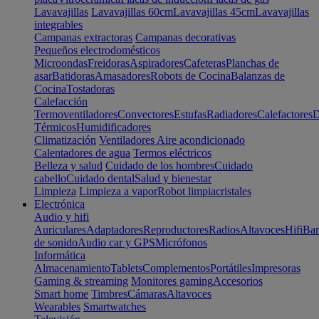
Lavavajillas
Lavavajillas 60cm
Lavavajillas 45cm
Lavavajillas
integrables
Campanas extractoras
Campanas decorativas
Pequeños electrodomésticos
Microondas
Freidoras
Aspiradores
Cafeteras
Planchas de
asar
Batidoras
Amasadores
Robots de Cocina
Balanzas de
Cocina
Tostadoras
Calefacción
Termoventiladores
Convectores
Estufas
Radiadores
Calefactores
D
Térmicos
Humidificadores
Climatización
Ventiladores
Aire acondicionado
Calentadores de agua
Termos eléctricos
Belleza y salud
Cuidado de los hombres
Cuidado
cabello
Cuidado dental
Salud y bienestar
Limpieza
Limpieza a vapor
Robot limpiacristales
Electrónica
Audio y hifi
Auriculares
Adaptadores
Reproductores
Radios
Altavoces
Hifi
Bar
de sonido
Audio car y GPS
Micrófonos
Informática
Almacenamiento
Tablets
Complementos
Portátiles
Impresoras
Gaming & streaming
Monitores gaming
Accesorios
Smart home
Timbres
Cámaras
Altavoces
Wearables
Smartwatches