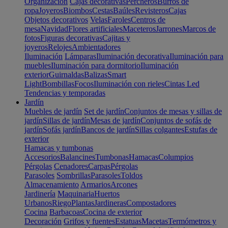
Organización
Cajas decorativas
Percheros
Burros de
ropa
Joyeros
Biombos
Cestas
Baúles
Revisteros
Cajas
Objetos decorativos
Velas
Faroles
Centros de
mesa
Navidad
Flores artificiales
Maceteros
Jarrones
Marcos de
fotos
Figuras decorativas
Cajitas y
joyeros
Relojes
Ambientadores
Iluminación
Lámparas
Iluminación decorativa
Iluminación para
muebles
Iluminación para dormitorio
Iluminación
exterior
Guirnaldas
Balizas
Smart
Light
Bombillas
Focos
Iluminación con rieles
Cintas Led
Tendencias y temporadas
Jardín
Muebles de jardín
Set de jardín
Conjuntos de mesas y sillas de
jardín
Sillas de jardín
Mesas de jardín
Conjuntos de sofás de
jardín
Sofás jardín
Bancos de jardín
Sillas colgantes
Estufas de
exterior
Hamacas y tumbonas
Accesorios
Balancines
Tumbonas
Hamacas
Columpios
Pérgolas
Cenadores
Carpas
Pérgolas
Parasoles
Sombrillas
Parasoles
Toldos
Almacenamiento
Armarios
Arcones
Jardinería
Maquinaria
Huertos
Urbanos
Riego
Plantas
Jardineras
Compostadores
Cocina
Barbacoas
Cocina de exterior
Decoración
Grifos y fuentes
Estatuas
Macetas
Termómetros y