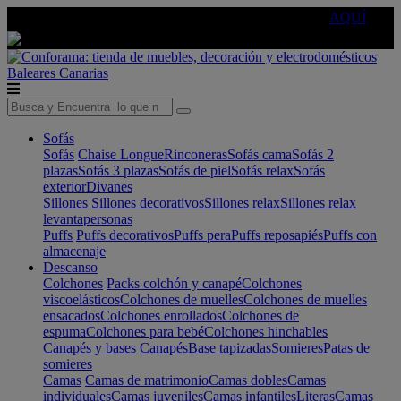
🔵Cambia tu electro con
-10% EXTRA
de descuento ☑️
AQUÍ
Baleares
Canarias
Sofás
Sofás
Chaise Longue
Rinconeras
Sofás cama
Sofás 2
plazas
Sofás 3 plazas
Sofás de piel
Sofás relax
Sofás
exterior
Divanes
Sillones
Sillones decorativos
Sillones relax
Sillones relax
levantapersonas
Puffs
Puffs decorativos
Puffs pera
Puffs reposapiés
Puffs con
almacenaje
Descanso
Colchones
Packs colchón y canapé
Colchones
viscoelásticos
Colchones de muelles
Colchones de muelles
ensacados
Colchones enrollados
Colchones de
espuma
Colchones para bebé
Colchones hinchables
Canapés y bases
Canapés
Base tapizadas
Somieres
Patas de
somieres
Camas
Camas de matrimonio
Camas dobles
Camas
individuales
Camas juveniles
Camas infantiles
Literas
Camas