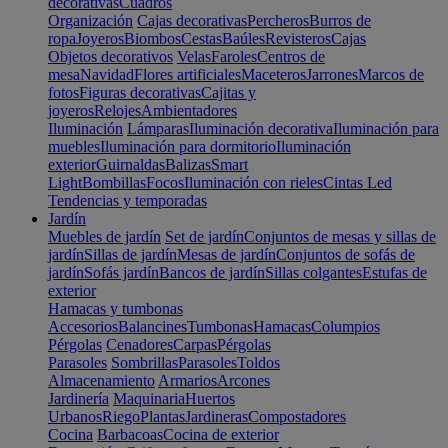
decorativas
Cuadros
Organización
Cajas decorativas
Percheros
Burros de
ropa
Joyeros
Biombos
Cestas
Baúles
Revisteros
Cajas
Objetos decorativos
Velas
Faroles
Centros de
mesa
Navidad
Flores artificiales
Maceteros
Jarrones
Marcos de
fotos
Figuras decorativas
Cajitas y
joyeros
Relojes
Ambientadores
Iluminación
Lámparas
Iluminación decorativa
Iluminación para
muebles
Iluminación para dormitorio
Iluminación
exterior
Guirnaldas
Balizas
Smart
Light
Bombillas
Focos
Iluminación con rieles
Cintas Led
Tendencias y temporadas
Jardín
Muebles de jardín
Set de jardín
Conjuntos de mesas y sillas de
jardín
Sillas de jardín
Mesas de jardín
Conjuntos de sofás de
jardín
Sofás jardín
Bancos de jardín
Sillas colgantes
Estufas de
exterior
Hamacas y tumbonas
Accesorios
Balancines
Tumbonas
Hamacas
Columpios
Pérgolas
Cenadores
Carpas
Pérgolas
Parasoles
Sombrillas
Parasoles
Toldos
Almacenamiento
Armarios
Arcones
Jardinería
Maquinaria
Huertos
Urbanos
Riego
Plantas
Jardineras
Compostadores
Cocina
Barbacoas
Cocina de exterior