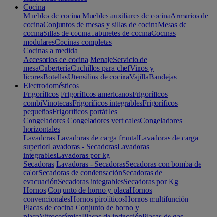
Cocina
Muebles de cocina
Muebles auxiliares de cocina
Armarios de
cocina
Conjuntos de mesas y sillas de cocina
Mesas de
cocina
Sillas de cocina
Taburetes de cocina
Cocinas
modulares
Cocinas completas
Cocinas a medida
Accesorios de cocina
Menaje
Servicio de
mesa
Cubertería
Cuchillos para chef
Vinos y
licores
Botellas
Utensilios de cocina
Vajilla
Bandejas
Electrodomésticos
Frigoríficos
Frigoríficos americanos
Frigoríficos
combi
Vinotecas
Frigoríficos integrables
Frigoríficos
pequeños
Frigoríficos portátiles
Congeladores
Congeladores verticales
Congeladores
horizontales
Lavadoras
Lavadoras de carga frontal
Lavadoras de carga
superior
Lavadoras - Secadoras
Lavadoras
integrables
Lavadoras por kg
Secadoras
Lavadoras - Secadoras
Secadoras con bomba de
calor
Secadoras de condensación
Secadoras de
evacuación
Secadoras integrables
Secadoras por Kg
Hornos
Conjunto de horno y placa
Hornos
convencionales
Hornos pirolíticos
Hornos multifunción
Placas de cocina
Conjunto de horno y
placa
Vitrocerámica
Placas de inducción
Placas de gas