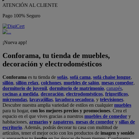
ATENCIÓN AL CLIENTE
Pago 100% Seguro
¡Nueva app!
Conforama, tu tienda de muebles,
decoración y electrodomésticos
Conforama
es tu tienda de
sofás
,
sofá cama
,
sofá chaise longue
,
sillón
,
sillón relax
,
colchones
,
muebles de salón
,
mesas comedor
,
dormitorio de juvenil
,
dormitorio de matrimonio
,
canapés
,
cocinas a medida
,
decoración
,
electrodomésticos
,
frigoríficos
,
microondas
,
lavavajillas
,
lavadora secadora
, y
televisiones
.
Descubre nuestra amplia variedad de estilos en cualquier
muebles
para tu hogar,
con los mejores precios y promociones
. Crea el
espacio en el que vives gracias a nuestros
muebles de comedor
y
habitaciones,
armarios
y
zapateros
,
mesas de comedor
y
sillas de
escritorio
. Además, podrás decorar tu casa con multitud de
artículos, tener el mejor ocio con los productos de
imagen y sonido
y aprovechar tu
jardín
en las épocas de buen tiempo. Conforama