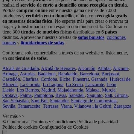
realiza el
servicio de envío a domicilio como recogida en tienda.
Podrás
comprar online
entre nuestra gama de más de 7.000
productos y
recibirlo en tu domicilio
, o bien con
recogida gratis
en nuestras tiendas física.
No esperes más para crear o renovar tu
hogar y transformarlo en un espacio con mucho estilo. Conforama
tiene 300
tiendas de muebles
físicas distribuidas en
6 países
distintos. Aproveche nuestras ofertas de
sofas baratos
,
colchones
baratos
y
liquidaciones de sofas
.
Conforama solo comercializa a través de su website o, físicamente,
en sus
tiendas de sofás
.
Alcalá de Guadaíra
,
Alcalá de Henares
,
Alcorcón
,
Alfafar
,
Alicante
,
Arinaga
,
Asturias
,
Badalona
,
Barakaldo
,
Barcelona
,
Burjassot
,
Castellón
,
Chafiras
,
Cordoba
,
Elche
,
Finestrat
,
Granada
,
Huércal de
Almería
,
La Coruña
,
La Laguna
,
La Zenia
,
Lanzarote
,
León
,
Lleida
,
Los Barrios
,
Madrid
,
Majadahonda
,
Málaga
,
Murcia
,
Orotava
,
Palma
,
Pamplona
,
Rivas
,
Sabadell
,
Sagunto
,
Salt, Girona
,
San Sebastian
,
Sant Boi
,
Santander
,
Santiago de Compostela
,
Sevilla
,
Tamaraceite
,
Terrassa
,
Viana
,
Vilanova i la Geltrú
,
Zaragoza
Ver más >>
© Conforama
Términos y Condiciones
Política de privacidad
Política de cookies
Configuración de Cookies