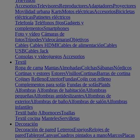
Televisión
Accesorios
Televisores
Reproductores
Adaptadores
Proyectores
Movilidad urbana
Karts
Motos eléctricas
Accesorios
Bicicletas
eléctricas
Patinetes eléctricos
Telefonía
Teléfonos fijos
Gadgets y
complementos
Smartphones
Foto y vídeo
Cámaras de
fotos
Trípodes
Videocámaras
Objetivos
Cables
Cables HDMI
Cables de alimentación
Cables
USB
Cables Jack
Consolas y videojuegos
Accesorios
Textil
Ropa de cama
Mantas
Almohadas
Colchas
Sábanas
Nórdicos
Cortinas y estores
Estores
Visillos
Cortinas
Barras de cortina
Cojines
Relleno
Exterior
Fundas
Cojín con relleno
Complementos para sofás
Fundas de sofás
Plaids
Alfombras
Alfombras de habitación
Alfombras
pequeñas
Alfombras antideslizantes
Alfombras de
exterior
Alfombras de baño
Alfombras de salón
Alfombras
infantiles
Textil baño
Albornoces
Toallas
Textil cocina
Manteles
Servilletas
Decoración
Decoración de pared
Letreros
Espejos
Relojes de
pared
Tableros
Canvas
Cuadros pintados a mano
Marcos
Placas