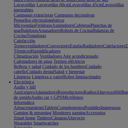
Lavavajillas
Lavavajillas 60cm
Lavavajillas 45cm
Lavavajillas
integrables
Campanas extractoras
Campanas decorativas
Pequeños electrodomésticos
Microondas
Freidoras
Aspiradores
Cafeteras
Planchas de
asar
Batidoras
Amasadores
Robots de Cocina
Balanzas de
Cocina
Tostadoras
Calefacción
Termoventiladores
Convectores
Estufas
Radiadores
Calefactores
D
Térmicos
Humidificadores
Climatización
Ventiladores
Aire acondicionado
Calentadores de agua
Termos eléctricos
Belleza y salud
Cuidado de los hombres
Cuidado
cabello
Cuidado dental
Salud y bienestar
Limpieza
Limpieza a vapor
Robot limpiacristales
Electrónica
Audio y hifi
Auriculares
Adaptadores
Reproductores
Radios
Altavoces
Hifi
Bar
de sonido
Audio car y GPS
Micrófonos
Informática
Almacenamiento
Tablets
Complementos
Portátiles
Impresoras
Gaming & streaming
Monitores gaming
Accesorios
Smart home
Timbres
Cámaras
Altavoces
Wearables
Smartwatches