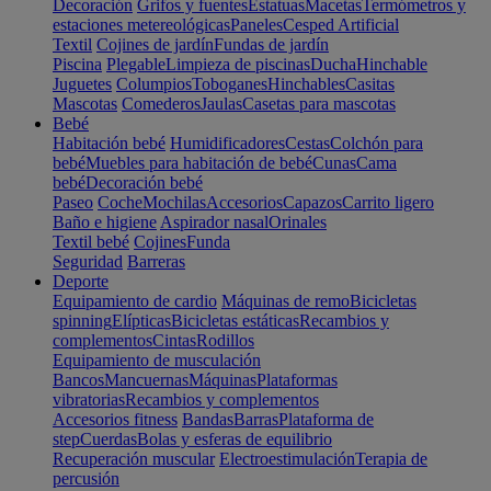
Decoración
Grifos y fuentes
Estatuas
Macetas
Termómetros y
estaciones metereológicas
Paneles
Cesped Artificial
Textil
Cojines de jardín
Fundas de jardín
Piscina
Plegable
Limpieza de piscinas
Ducha
Hinchable
Juguetes
Columpios
Toboganes
Hinchables
Casitas
Mascotas
Comederos
Jaulas
Casetas para mascotas
Bebé
Habitación bebé
Humidificadores
Cestas
Colchón para
bebé
Muebles para habitación de bebé
Cunas
Cama
bebé
Decoración bebé
Paseo
Coche
Mochilas
Accesorios
Capazos
Carrito ligero
Baño e higiene
Aspirador nasal
Orinales
Textil bebé
Cojines
Funda
Seguridad
Barreras
Deporte
Equipamiento de cardio
Máquinas de remo
Bicicletas
spinning
Elípticas
Bicicletas estáticas
Recambios y
complementos
Cintas
Rodillos
Equipamiento de musculación
Bancos
Mancuernas
Máquinas
Plataformas
vibratorias
Recambios y complementos
Accesorios fitness
Bandas
Barras
Plataforma de
step
Cuerdas
Bolas y esferas de equilibrio
Recuperación muscular
Electroestimulación
Terapia de
percusión