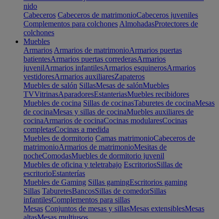
nido
Cabeceros
Cabeceros de matrimonio
Cabeceros juveniles
Complementos para colchones
Almohadas
Protectores de
colchones
Muebles
Armarios
Armarios de matrimonio
Armarios puertas
batientes
Armarios puertas correderas
Armarios
juvenil
Armarios infantiles
Armarios esquineros
Armarios
vestidores
Armarios auxiliares
Zapateros
Muebles de salón
Sillas
Mesas de salón
Muebles
TV
Vitrinas
Aparadores
Estanterias
Muebles recibidores
Muebles de cocina
Sillas de cocinas
Taburetes de cocina
Mesas
de cocina
Mesas y sillas de cocina
Muebles auxiliares de
cocina
Armarios de cocina
Cocinas modulares
Cocinas
completas
Cocinas a medida
Muebles de dormitorio
Camas matrimonio
Cabeceros de
matrimonio
Armarios de matrimonio
Mesitas de
noche
Comodas
Muebles de dormitorio juvenil
Muebles de oficina y teletrabajo
Escritorios
Sillas de
escritorio
Estanterías
Muebles de Gaming
Sillas gaming
Escritorios gaming
Sillas
Taburetes
Bancos
Sillas de comedor
Sillas
infantiles
Complementos para sillas
Mesas
Conjuntos de mesas y sillas
Mesas extensibles
Mesas
altas
Mesas multiusos