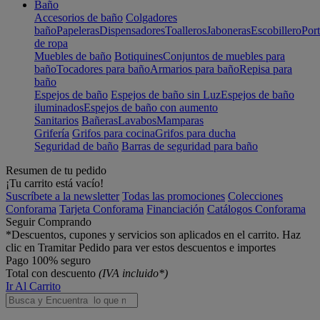
Baño
Accesorios de baño
Colgadores
baño
Papeleras
Dispensadores
Toalleros
Jaboneras
Escobillero
Port
de ropa
Muebles de baño
Botiquines
Conjuntos de muebles para
baño
Tocadores para baño
Armarios para baño
Repisa para
baño
Espejos de baño
Espejos de baño sin Luz
Espejos de baño
iluminados
Espejos de baño con aumento
Sanitarios
Bañeras
Lavabos
Mamparas
Grifería
Grifos para cocina
Grifos para ducha
Seguridad de baño
Barras de seguridad para baño
Resumen de tu pedido
¡Tu carrito está vacío!
Suscríbete a la newsletter
Todas las promociones
Colecciones
Conforama
Tarjeta Conforama
Financiación
Catálogos Conforama
Seguir Comprando
*Descuentos, cupones y servicios son aplicados en el carrito. Haz
clic en Tramitar Pedido para ver estos descuentos e importes
Pago 100% seguro
Total con descuento
(IVA incluido*)
Ir Al Carrito