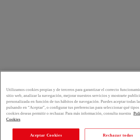
Utilizamos cookies propias y de terceros para garantizar el correcto funcionami
sitio web, analizar la navegación, mejorar nuestros servicios y mostrarte public
personalizada en función de tus hábitos de navegación. Puedes aceptar todas la
pulsando en “Aceptar”, o configurar tus preferencias para seleccionar qué tipos
cookies deseas permitir o rechazar. Para más información, consulta nuestra
Pol
Cookies
Aceptar Cookies
Rechazar todas