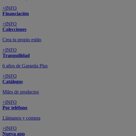
+INFO
Financiación
+INFO
Colecciones
Crea tu propio estilo
+INFO
Tranquilidad
6 años de Garantía Plus
+INFO
Catálogos
Miles de productos
+INFO
Por teléfono
Llámanos y compra
+INFO
Nueva app