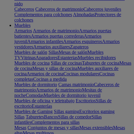
nido
Cabeceros
Cabeceros de matrimonio
Cabeceros juveniles
Complementos para colchones
Almohadas
Protectores de
colchones
Muebles
Armarios
Armarios de matrimonio
Armarios puertas
batientes
Armarios puertas correderas
Armarios
juvenil
Armarios infantiles
Armarios esquineros
Armarios
vestidores
Armarios auxiliares
Zapateros
Muebles de salón
Sillas
Mesas de salón
Muebles
TV
Vitrinas
Aparadores
Estanterias
Muebles recibidores
Muebles de cocina
Sillas de cocinas
Taburetes de cocina
Mesas
de cocina
Mesas y sillas de cocina
Muebles auxiliares de
cocina
Armarios de cocina
Cocinas modulares
Cocinas
completas
Cocinas a medida
Muebles de dormitorio
Camas matrimonio
Cabeceros de
matrimonio
Armarios de matrimonio
Mesitas de
noche
Comodas
Muebles de dormitorio juvenil
Muebles de oficina y teletrabajo
Escritorios
Sillas de
escritorio
Estanterías
Muebles de Gaming
Sillas gaming
Escritorios gaming
Sillas
Taburetes
Bancos
Sillas de comedor
Sillas
infantiles
Complementos para sillas
Mesas
Conjuntos de mesas y sillas
Mesas extensibles
Mesas
altas
Mesas multiusos