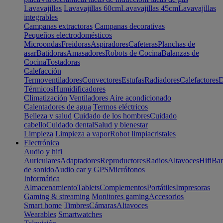
Lavavajillas
Lavavajillas 60cm
Lavavajillas 45cm
Lavavajillas
integrables
Campanas extractoras
Campanas decorativas
Pequeños electrodomésticos
Microondas
Freidoras
Aspiradores
Cafeteras
Planchas de
asar
Batidoras
Amasadores
Robots de Cocina
Balanzas de
Cocina
Tostadoras
Calefacción
Termoventiladores
Convectores
Estufas
Radiadores
Calefactores
D
Térmicos
Humidificadores
Climatización
Ventiladores
Aire acondicionado
Calentadores de agua
Termos eléctricos
Belleza y salud
Cuidado de los hombres
Cuidado
cabello
Cuidado dental
Salud y bienestar
Limpieza
Limpieza a vapor
Robot limpiacristales
Electrónica
Audio y hifi
Auriculares
Adaptadores
Reproductores
Radios
Altavoces
Hifi
Bar
de sonido
Audio car y GPS
Micrófonos
Informática
Almacenamiento
Tablets
Complementos
Portátiles
Impresoras
Gaming & streaming
Monitores gaming
Accesorios
Smart home
Timbres
Cámaras
Altavoces
Wearables
Smartwatches