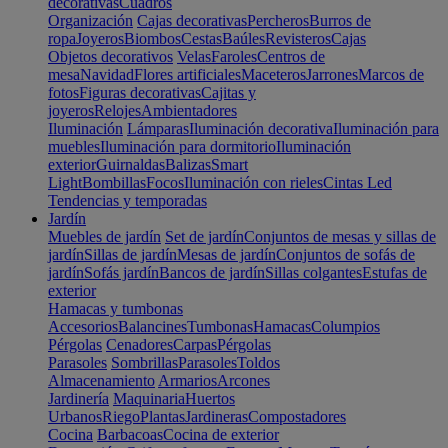
decorativas
Cuadros
Organización
Cajas decorativas
Percheros
Burros de
ropa
Joyeros
Biombos
Cestas
Baúles
Revisteros
Cajas
Objetos decorativos
Velas
Faroles
Centros de
mesa
Navidad
Flores artificiales
Maceteros
Jarrones
Marcos de
fotos
Figuras decorativas
Cajitas y
joyeros
Relojes
Ambientadores
Iluminación
Lámparas
Iluminación decorativa
Iluminación para
muebles
Iluminación para dormitorio
Iluminación
exterior
Guirnaldas
Balizas
Smart
Light
Bombillas
Focos
Iluminación con rieles
Cintas Led
Tendencias y temporadas
Jardín
Muebles de jardín
Set de jardín
Conjuntos de mesas y sillas de
jardín
Sillas de jardín
Mesas de jardín
Conjuntos de sofás de
jardín
Sofás jardín
Bancos de jardín
Sillas colgantes
Estufas de
exterior
Hamacas y tumbonas
Accesorios
Balancines
Tumbonas
Hamacas
Columpios
Pérgolas
Cenadores
Carpas
Pérgolas
Parasoles
Sombrillas
Parasoles
Toldos
Almacenamiento
Armarios
Arcones
Jardinería
Maquinaria
Huertos
Urbanos
Riego
Plantas
Jardineras
Compostadores
Cocina
Barbacoas
Cocina de exterior