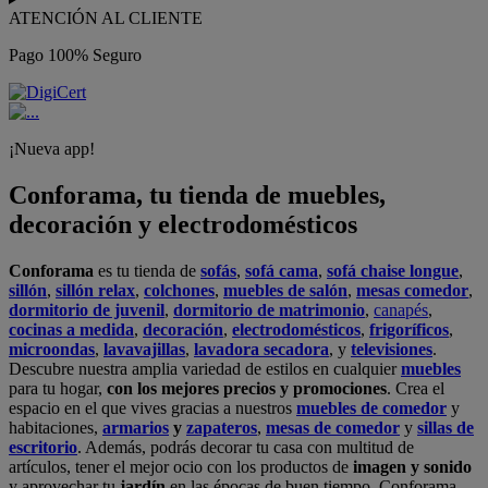
ATENCIÓN AL CLIENTE
Pago 100% Seguro
¡Nueva app!
Conforama, tu tienda de muebles,
decoración y electrodomésticos
Conforama
es tu tienda de
sofás
,
sofá cama
,
sofá chaise longue
,
sillón
,
sillón relax
,
colchones
,
muebles de salón
,
mesas comedor
,
dormitorio de juvenil
,
dormitorio de matrimonio
,
canapés
,
cocinas a medida
,
decoración
,
electrodomésticos
,
frigoríficos
,
microondas
,
lavavajillas
,
lavadora secadora
, y
televisiones
.
Descubre nuestra amplia variedad de estilos en cualquier
muebles
para tu hogar,
con los mejores precios y promociones
. Crea el
espacio en el que vives gracias a nuestros
muebles de comedor
y
habitaciones,
armarios
y
zapateros
,
mesas de comedor
y
sillas de
escritorio
. Además, podrás decorar tu casa con multitud de
artículos, tener el mejor ocio con los productos de
imagen y sonido
y aprovechar tu
jardín
en las épocas de buen tiempo. Conforama