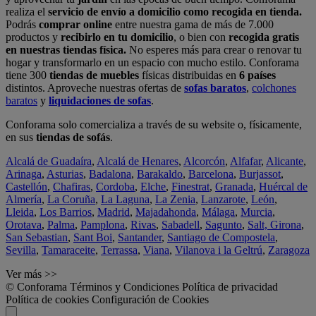
realiza el
servicio de envío a domicilio como recogida en tienda.
Podrás
comprar online
entre nuestra gama de más de 7.000
productos y
recibirlo en tu domicilio
, o bien con
recogida gratis
en nuestras tiendas física.
No esperes más para crear o renovar tu
hogar y transformarlo en un espacio con mucho estilo. Conforama
tiene 300
tiendas de muebles
físicas distribuidas en
6 países
distintos. Aproveche nuestras ofertas de
sofas baratos
,
colchones
baratos
y
liquidaciones de sofas
.
Conforama solo comercializa a través de su website o, físicamente,
en sus
tiendas de sofás
.
Alcalá de Guadaíra
,
Alcalá de Henares
,
Alcorcón
,
Alfafar
,
Alicante
,
Arinaga
,
Asturias
,
Badalona
,
Barakaldo
,
Barcelona
,
Burjassot
,
Castellón
,
Chafiras
,
Cordoba
,
Elche
,
Finestrat
,
Granada
,
Huércal de
Almería
,
La Coruña
,
La Laguna
,
La Zenia
,
Lanzarote
,
León
,
Lleida
,
Los Barrios
,
Madrid
,
Majadahonda
,
Málaga
,
Murcia
,
Orotava
,
Palma
,
Pamplona
,
Rivas
,
Sabadell
,
Sagunto
,
Salt, Girona
,
San Sebastian
,
Sant Boi
,
Santander
,
Santiago de Compostela
,
Sevilla
,
Tamaraceite
,
Terrassa
,
Viana
,
Vilanova i la Geltrú
,
Zaragoza
Ver más >>
© Conforama
Términos y Condiciones
Política de privacidad
Política de cookies
Configuración de Cookies