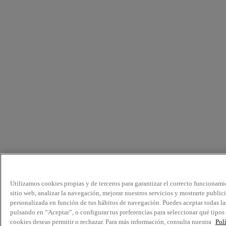
Utilizamos cookies propias y de terceros para garantizar el correcto funcionami
sitio web, analizar la navegación, mejorar nuestros servicios y mostrarte public
personalizada en función de tus hábitos de navegación. Puedes aceptar todas la
pulsando en “Aceptar”, o configurar tus preferencias para seleccionar qué tipos
cookies deseas permitir o rechazar. Para más información, consulta nuestra
Pol