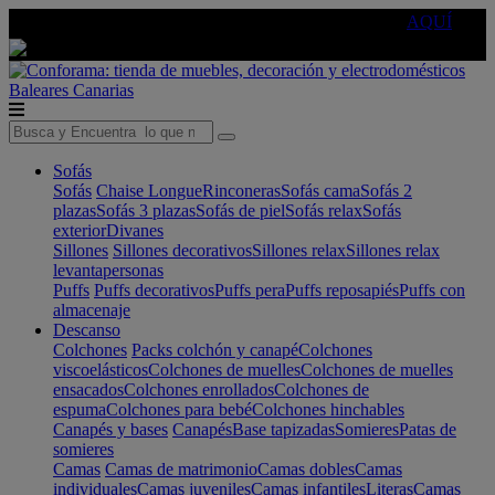
🔵Cambia tu electro con
-10% EXTRA
de descuento ☑️
AQUÍ
Baleares
Canarias
Sofás
Sofás
Chaise Longue
Rinconeras
Sofás cama
Sofás 2
plazas
Sofás 3 plazas
Sofás de piel
Sofás relax
Sofás
exterior
Divanes
Sillones
Sillones decorativos
Sillones relax
Sillones relax
levantapersonas
Puffs
Puffs decorativos
Puffs pera
Puffs reposapiés
Puffs con
almacenaje
Descanso
Colchones
Packs colchón y canapé
Colchones
viscoelásticos
Colchones de muelles
Colchones de muelles
ensacados
Colchones enrollados
Colchones de
espuma
Colchones para bebé
Colchones hinchables
Canapés y bases
Canapés
Base tapizadas
Somieres
Patas de
somieres
Camas
Camas de matrimonio
Camas dobles
Camas
individuales
Camas juveniles
Camas infantiles
Literas
Camas