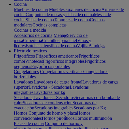
Cocina
Muebles de cocina
Muebles auxiliares de cocina
Armarios de
cocina
Conjuntos de mesas y sillas de cocina
Mesas de
cocina
Sillas de cocina
Taburetes de cocina
Cocinas
modulares
Cocinas completas
Cocinas a medida
Accesorios de cocina
Menaje
Servicio de
mesa
Cubertería
Cuchillos para chef
Vinos y
licores
Botellas
Utensilios de cocina
Vajilla
Bandejas
Electrodomésticos
Frigoríficos
Frigoríficos americanos
Frigoríficos
combi
Vinotecas
Frigoríficos integrables
Frigoríficos
pequeños
Frigoríficos portátiles
Congeladores
Congeladores verticales
Congeladores
horizontales
Lavadoras
Lavadoras de carga frontal
Lavadoras de carga
superior
Lavadoras - Secadoras
Lavadoras
integrables
Lavadoras por kg
Secadoras
Lavadoras - Secadoras
Secadoras con bomba de
calor
Secadoras de condensación
Secadoras de
evacuación
Secadoras integrables
Secadoras por Kg
Hornos
Conjunto de horno y placa
Hornos
convencionales
Hornos pirolíticos
Hornos multifunción
Placas de cocina
Conjunto de horno y
placa
Vitrocerámica
Placas de inducción
Placas de gas