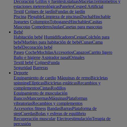
Decoración
Grifos y fuentes
Estatuas
Macetas
Termómetros y
estaciones metereológicas
Paneles
Cesped Artificial
Textil
Cojines de jardín
Fundas de jardín
Piscina
Plegable
Limpieza de piscinas
Ducha
Hinchable
Juguetes
Columpios
Toboganes
Hinchables
Casitas
Mascotas
Comederos
Jaulas
Casetas para mascotas
Bebé
Habitación bebé
Humidificadores
Cestas
Colchón para
bebé
Muebles para habitación de bebé
Cunas
Cama
bebé
Decoración bebé
Paseo
Coche
Mochilas
Accesorios
Capazos
Carrito ligero
Baño e higiene
Aspirador nasal
Orinales
Textil bebé
Cojines
Funda
Seguridad
Barreras
Deporte
Equipamiento de cardio
Máquinas de remo
Bicicletas
spinning
Elípticas
Bicicletas estáticas
Recambios y
complementos
Cintas
Rodillos
Equipamiento de musculación
Bancos
Mancuernas
Máquinas
Plataformas
vibratorias
Recambios y complementos
Accesorios fitness
Bandas
Barras
Plataforma de
step
Cuerdas
Bolas y esferas de equilibrio
Recuperación muscular
Electroestimulación
Terapia de
percusión