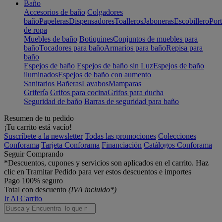
Baño
Accesorios de baño
Colgadores
baño
Papeleras
Dispensadores
Toalleros
Jaboneras
Escobillero
Port
de ropa
Muebles de baño
Botiquines
Conjuntos de muebles para
baño
Tocadores para baño
Armarios para baño
Repisa para
baño
Espejos de baño
Espejos de baño sin Luz
Espejos de baño
iluminados
Espejos de baño con aumento
Sanitarios
Bañeras
Lavabos
Mamparas
Grifería
Grifos para cocina
Grifos para ducha
Seguridad de baño
Barras de seguridad para baño
Resumen de tu pedido
¡Tu carrito está vacío!
Suscríbete a la newsletter
Todas las promociones
Colecciones
Conforama
Tarjeta Conforama
Financiación
Catálogos Conforama
Seguir Comprando
*Descuentos, cupones y servicios son aplicados en el carrito. Haz
clic en Tramitar Pedido para ver estos descuentos e importes
Pago 100% seguro
Total con descuento
(IVA incluido*)
Ir Al Carrito