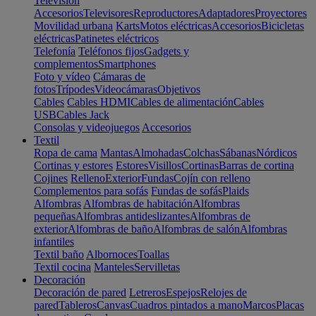
Televisión
Accesorios
Televisores
Reproductores
Adaptadores
Proyectores
Movilidad urbana
Karts
Motos eléctricas
Accesorios
Bicicletas
eléctricas
Patinetes eléctricos
Telefonía
Teléfonos fijos
Gadgets y
complementos
Smartphones
Foto y vídeo
Cámaras de
fotos
Trípodes
Videocámaras
Objetivos
Cables
Cables HDMI
Cables de alimentación
Cables
USB
Cables Jack
Consolas y videojuegos
Accesorios
Textil
Ropa de cama
Mantas
Almohadas
Colchas
Sábanas
Nórdicos
Cortinas y estores
Estores
Visillos
Cortinas
Barras de cortina
Cojines
Relleno
Exterior
Fundas
Cojín con relleno
Complementos para sofás
Fundas de sofás
Plaids
Alfombras
Alfombras de habitación
Alfombras
pequeñas
Alfombras antideslizantes
Alfombras de
exterior
Alfombras de baño
Alfombras de salón
Alfombras
infantiles
Textil baño
Albornoces
Toallas
Textil cocina
Manteles
Servilletas
Decoración
Decoración de pared
Letreros
Espejos
Relojes de
pared
Tableros
Canvas
Cuadros pintados a mano
Marcos
Placas