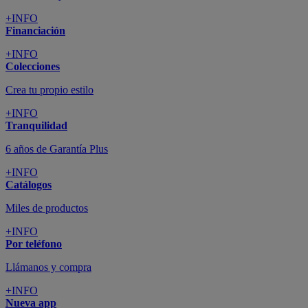
+INFO
Financiación
+INFO
Colecciones
Crea tu propio estilo
+INFO
Tranquilidad
6 años de Garantía Plus
+INFO
Catálogos
Miles de productos
+INFO
Por teléfono
Llámanos y compra
+INFO
Nueva app