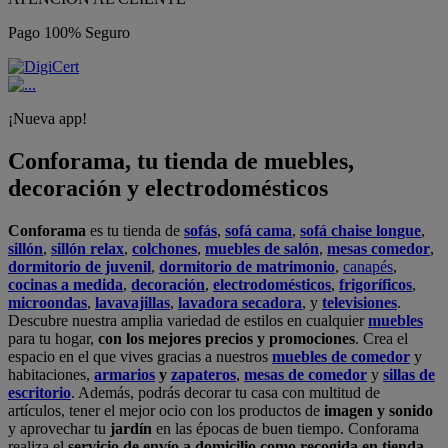
Pago 100% Seguro
¡Nueva app!
Conforama, tu tienda de muebles,
decoración y electrodomésticos
Conforama
es tu tienda de
sofás
,
sofá cama
,
sofá chaise longue
,
sillón
,
sillón relax
,
colchones
,
muebles de salón
,
mesas comedor
,
dormitorio de juvenil
,
dormitorio de matrimonio
,
canapés
,
cocinas a medida
,
decoración
,
electrodomésticos
,
frigoríficos
,
microondas
,
lavavajillas
,
lavadora secadora
, y
televisiones
.
Descubre nuestra amplia variedad de estilos en cualquier
muebles
para tu hogar,
con los mejores precios y promociones
. Crea el
espacio en el que vives gracias a nuestros
muebles de comedor
y
habitaciones,
armarios
y
zapateros
,
mesas de comedor
y
sillas de
escritorio
. Además, podrás decorar tu casa con multitud de
artículos, tener el mejor ocio con los productos de
imagen y sonido
y aprovechar tu
jardín
en las épocas de buen tiempo. Conforama
realiza el
servicio de envío a domicilio como recogida en tienda.