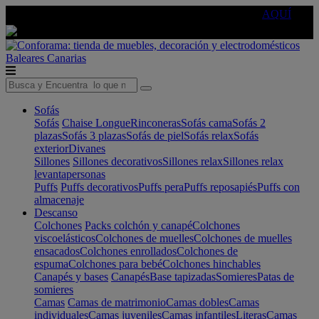
🔵Cambia tu electro con
-10% EXTRA
de descuento ☑️
AQUÍ
Baleares
Canarias
Sofás
Sofás
Chaise Longue
Rinconeras
Sofás cama
Sofás 2
plazas
Sofás 3 plazas
Sofás de piel
Sofás relax
Sofás
exterior
Divanes
Sillones
Sillones decorativos
Sillones relax
Sillones relax
levantapersonas
Puffs
Puffs decorativos
Puffs pera
Puffs reposapiés
Puffs con
almacenaje
Descanso
Colchones
Packs colchón y canapé
Colchones
viscoelásticos
Colchones de muelles
Colchones de muelles
ensacados
Colchones enrollados
Colchones de
espuma
Colchones para bebé
Colchones hinchables
Canapés y bases
Canapés
Base tapizadas
Somieres
Patas de
somieres
Camas
Camas de matrimonio
Camas dobles
Camas
individuales
Camas juveniles
Camas infantiles
Literas
Camas