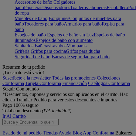
Accesorios de baño
Colgadores
baño
Papeleras
Dispensadores
Toalleros
Jaboneras
Escobillero
Port
de ropa
Muebles de baño
Botiquines
Conjuntos de muebles para
baño
Tocadores para baño
Armarios para baño
Repisa para
baño
Espejos de baño
Espejos de baño sin Luz
Espejos de baño
iluminados
Espejos de baño con aumento
Sanitarios
Bañeras
Lavabos
Mamparas
Grifería
Grifos para cocina
Grifos para ducha
Seguridad de baño
Barras de seguridad para baño
Resumen de tu pedido
¡Tu carrito está vacío!
Suscríbete a la newsletter
Todas las promociones
Colecciones
Conforama
Tarjeta Conforama
Financiación
Catálogos Conforama
Seguir Comprando
*Descuentos, cupones y servicios son aplicados en el carrito. Haz
clic en Tramitar Pedido para ver estos descuentos e importes
Pago 100% seguro
Total con descuento
(IVA incluido*)
Ir Al Carrito
Estado de mi pedido
Tiendas
Ayuda
Blog
App Conforama
Baleares