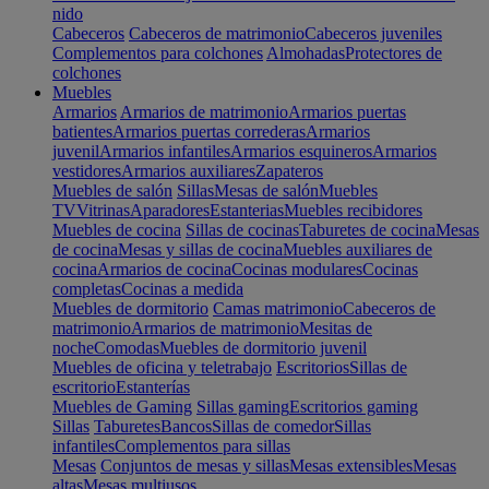
nido
Cabeceros
Cabeceros de matrimonio
Cabeceros juveniles
Complementos para colchones
Almohadas
Protectores de
colchones
Muebles
Armarios
Armarios de matrimonio
Armarios puertas
batientes
Armarios puertas correderas
Armarios
juvenil
Armarios infantiles
Armarios esquineros
Armarios
vestidores
Armarios auxiliares
Zapateros
Muebles de salón
Sillas
Mesas de salón
Muebles
TV
Vitrinas
Aparadores
Estanterias
Muebles recibidores
Muebles de cocina
Sillas de cocinas
Taburetes de cocina
Mesas
de cocina
Mesas y sillas de cocina
Muebles auxiliares de
cocina
Armarios de cocina
Cocinas modulares
Cocinas
completas
Cocinas a medida
Muebles de dormitorio
Camas matrimonio
Cabeceros de
matrimonio
Armarios de matrimonio
Mesitas de
noche
Comodas
Muebles de dormitorio juvenil
Muebles de oficina y teletrabajo
Escritorios
Sillas de
escritorio
Estanterías
Muebles de Gaming
Sillas gaming
Escritorios gaming
Sillas
Taburetes
Bancos
Sillas de comedor
Sillas
infantiles
Complementos para sillas
Mesas
Conjuntos de mesas y sillas
Mesas extensibles
Mesas
altas
Mesas multiusos