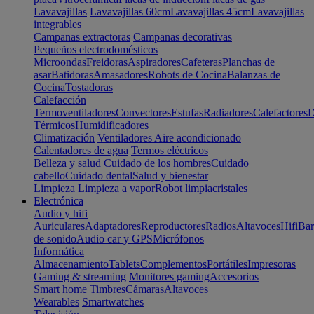
Lavavajillas
Lavavajillas 60cm
Lavavajillas 45cm
Lavavajillas
integrables
Campanas extractoras
Campanas decorativas
Pequeños electrodomésticos
Microondas
Freidoras
Aspiradores
Cafeteras
Planchas de
asar
Batidoras
Amasadores
Robots de Cocina
Balanzas de
Cocina
Tostadoras
Calefacción
Termoventiladores
Convectores
Estufas
Radiadores
Calefactores
D
Térmicos
Humidificadores
Climatización
Ventiladores
Aire acondicionado
Calentadores de agua
Termos eléctricos
Belleza y salud
Cuidado de los hombres
Cuidado
cabello
Cuidado dental
Salud y bienestar
Limpieza
Limpieza a vapor
Robot limpiacristales
Electrónica
Audio y hifi
Auriculares
Adaptadores
Reproductores
Radios
Altavoces
Hifi
Bar
de sonido
Audio car y GPS
Micrófonos
Informática
Almacenamiento
Tablets
Complementos
Portátiles
Impresoras
Gaming & streaming
Monitores gaming
Accesorios
Smart home
Timbres
Cámaras
Altavoces
Wearables
Smartwatches