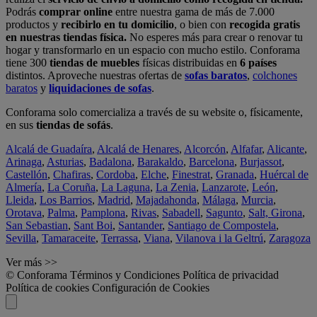
Podrás
comprar online
entre nuestra gama de más de 7.000
productos y
recibirlo en tu domicilio
, o bien con
recogida gratis
en nuestras tiendas física.
No esperes más para crear o renovar tu
hogar y transformarlo en un espacio con mucho estilo. Conforama
tiene 300
tiendas de muebles
físicas distribuidas en
6 países
distintos. Aproveche nuestras ofertas de
sofas baratos
,
colchones
baratos
y
liquidaciones de sofas
.
Conforama solo comercializa a través de su website o, físicamente,
en sus
tiendas de sofás
.
Alcalá de Guadaíra
,
Alcalá de Henares
,
Alcorcón
,
Alfafar
,
Alicante
,
Arinaga
,
Asturias
,
Badalona
,
Barakaldo
,
Barcelona
,
Burjassot
,
Castellón
,
Chafiras
,
Cordoba
,
Elche
,
Finestrat
,
Granada
,
Huércal de
Almería
,
La Coruña
,
La Laguna
,
La Zenia
,
Lanzarote
,
León
,
Lleida
,
Los Barrios
,
Madrid
,
Majadahonda
,
Málaga
,
Murcia
,
Orotava
,
Palma
,
Pamplona
,
Rivas
,
Sabadell
,
Sagunto
,
Salt, Girona
,
San Sebastian
,
Sant Boi
,
Santander
,
Santiago de Compostela
,
Sevilla
,
Tamaraceite
,
Terrassa
,
Viana
,
Vilanova i la Geltrú
,
Zaragoza
Ver más >>
© Conforama
Términos y Condiciones
Política de privacidad
Política de cookies
Configuración de Cookies