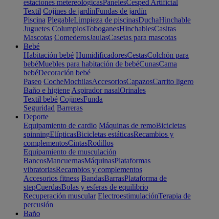
estaciones metereológicas
Paneles
Cesped Artificial
Textil
Cojines de jardín
Fundas de jardín
Piscina
Plegable
Limpieza de piscinas
Ducha
Hinchable
Juguetes
Columpios
Toboganes
Hinchables
Casitas
Mascotas
Comederos
Jaulas
Casetas para mascotas
Bebé
Habitación bebé
Humidificadores
Cestas
Colchón para
bebé
Muebles para habitación de bebé
Cunas
Cama
bebé
Decoración bebé
Paseo
Coche
Mochilas
Accesorios
Capazos
Carrito ligero
Baño e higiene
Aspirador nasal
Orinales
Textil bebé
Cojines
Funda
Seguridad
Barreras
Deporte
Equipamiento de cardio
Máquinas de remo
Bicicletas
spinning
Elípticas
Bicicletas estáticas
Recambios y
complementos
Cintas
Rodillos
Equipamiento de musculación
Bancos
Mancuernas
Máquinas
Plataformas
vibratorias
Recambios y complementos
Accesorios fitness
Bandas
Barras
Plataforma de
step
Cuerdas
Bolas y esferas de equilibrio
Recuperación muscular
Electroestimulación
Terapia de
percusión
Baño