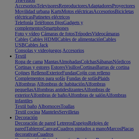
Televisión
Accesorios
Televisores
Reproductores
Adaptadores
Proyectores
Movilidad urbana
Karts
Motos eléctricas
Accesorios
Bicicletas
eléctricas
Patinetes eléctricos
Telefonía
Teléfonos fijos
Gadgets y
complementos
Smartphones
Foto y vídeo
Cámaras de fotos
Trípodes
Videocámaras
Cables
Cables HDMI
Cables de alimentación
Cables
USB
Cables Jack
Consolas y videojuegos
Accesorios
Textil
Ropa de cama
Mantas
Almohadas
Colchas
Sábanas
Nórdicos
Cortinas y estores
Estores
Visillos
Cortinas
Barras de cortina
Cojines
Relleno
Exterior
Fundas
Cojín con relleno
Complementos para sofás
Fundas de sofás
Plaids
Alfombras
Alfombras de habitación
Alfombras
pequeñas
Alfombras antideslizantes
Alfombras de
exterior
Alfombras de baño
Alfombras de salón
Alfombras
infantiles
Textil baño
Albornoces
Toallas
Textil cocina
Manteles
Servilletas
Decoración
Decoración de pared
Letreros
Espejos
Relojes de
pared
Tableros
Canvas
Cuadros pintados a mano
Marcos
Placas
decorativas
Cuadros