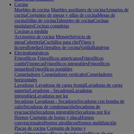
Cocina
Muebles de cocina
Muebles auxiliares de cocina
Armarios de
cocina
Conjuntos de mesas y sillas de cocina
Mesas de
cocina
Sillas de cocina
Taburetes de cocina
Cocinas
modulares
Cocinas completas
Cocinas a medida
Accesorios de cocina
Menaje
Servicio de
mesa
Cubertería
Cuchillos para chef
Vinos y
licores
Botellas
Utensilios de cocina
Vajilla
Bandejas
Electrodomésticos
Frigoríficos
Frigoríficos americanos
Frigoríficos
combi
Vinotecas
Frigoríficos integrables
Frigoríficos
pequeños
Frigoríficos portátiles
Congeladores
Congeladores verticales
Congeladores
horizontales
Lavadoras
Lavadoras de carga frontal
Lavadoras de carga
superior
Lavadoras - Secadoras
Lavadoras
integrables
Lavadoras por kg
Secadoras
Lavadoras - Secadoras
Secadoras con bomba de
calor
Secadoras de condensación
Secadoras de
evacuación
Secadoras integrables
Secadoras por Kg
Hornos
Conjunto de horno y placa
Hornos
convencionales
Hornos pirolíticos
Hornos multifunción
Placas de cocina
Conjunto de horno y
placa
Vitrocerámica
Placas de inducción
Placas de gas