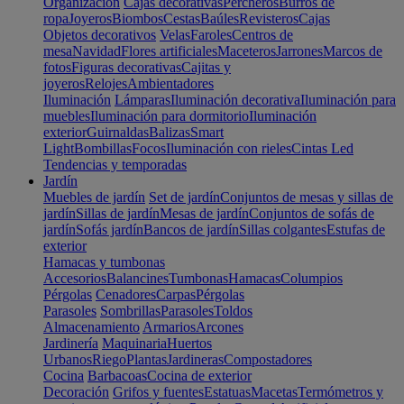
Organización
Cajas decorativas
Percheros
Burros de
ropa
Joyeros
Biombos
Cestas
Baúles
Revisteros
Cajas
Objetos decorativos
Velas
Faroles
Centros de
mesa
Navidad
Flores artificiales
Maceteros
Jarrones
Marcos de
fotos
Figuras decorativas
Cajitas y
joyeros
Relojes
Ambientadores
Iluminación
Lámparas
Iluminación decorativa
Iluminación para
muebles
Iluminación para dormitorio
Iluminación
exterior
Guirnaldas
Balizas
Smart
Light
Bombillas
Focos
Iluminación con rieles
Cintas Led
Tendencias y temporadas
Jardín
Muebles de jardín
Set de jardín
Conjuntos de mesas y sillas de
jardín
Sillas de jardín
Mesas de jardín
Conjuntos de sofás de
jardín
Sofás jardín
Bancos de jardín
Sillas colgantes
Estufas de
exterior
Hamacas y tumbonas
Accesorios
Balancines
Tumbonas
Hamacas
Columpios
Pérgolas
Cenadores
Carpas
Pérgolas
Parasoles
Sombrillas
Parasoles
Toldos
Almacenamiento
Armarios
Arcones
Jardinería
Maquinaria
Huertos
Urbanos
Riego
Plantas
Jardineras
Compostadores
Cocina
Barbacoas
Cocina de exterior
Decoración
Grifos y fuentes
Estatuas
Macetas
Termómetros y