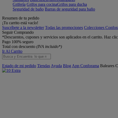
Grifería
Grifos para cocina
Grifos para ducha
Seguridad de baño
Barras de seguridad para baño
Resumen de tu pedido
¡Tu carrito está vacío!
Suscríbete a la newsletter
Todas las promociones
Colecciones Confo
Seguir Comprando
*Descuentos, cupones y servicios son aplicados en el carrito. Haz cli
Pago 100% seguro
Total con descuento
(IVA incluido*)
Ir Al Carrito
Estado de mi pedido
Tiendas
Ayuda
Blog
App Conforama
Baleares
C