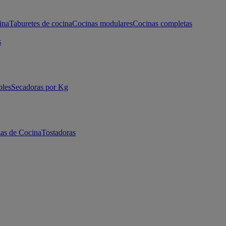
ina
Taburetes de cocina
Cocinas modulares
Cocinas completas
s
bles
Secadoras por Kg
as de Cocina
Tostadoras