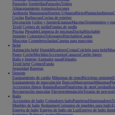
Parasoles
Sombrillas
Parasoles
Toldos
Almacenamiento
Armarios
Arcones
Jardinería
Maquinaria
Huertos Urbanos
Riego
Plantas
Jardineras
C
Cocina
Barbacoas
Cocina de exterior
Decoración
Grifos y fuentes
Estatuas
Macetas
Termómetros y est
Textil
Cojines de jardín
Fundas de jardín
Piscina
Plegable
Limpieza de piscinas
Ducha
Hinchable
Juguetes
Columpios
Toboganes
Hinchables
Casitas
Mascotas
Comederos
Jaulas
Casetas para mascotas
Bebé
Habitación bebé
Humidificadores
Cestas
Colchón para bebé
Mueb
Paseo
Coche
Mochilas
Accesorios
Capazos
Carrito ligero
Baño e higiene
Aspirador nasal
Orinales
Textil bebé
Cojines
Funda
Seguridad
Barreras
Deporte
Equipamiento de cardio
Máquinas de remo
Bicicletas spinning
E
Equipamiento de musculación
Bancos
Mancuernas
Máquinas
Pla
Accesorios fitness
Bandas
Barras
Plataforma de step
Cuerdas
Bola
Recuperación muscular
Electroestimulación
Terapia de percusi
Baño
Accesorios de baño
Colgadores baño
Papeleras
Dispensadores
To
Muebles de baño
Botiquines
Conjuntos de muebles para baño
To
Espejos de baño
Espejos de baño sin Luz
Espejos de baño ilum
Sanitarios
Bañeras
Lavabos
Mamparas