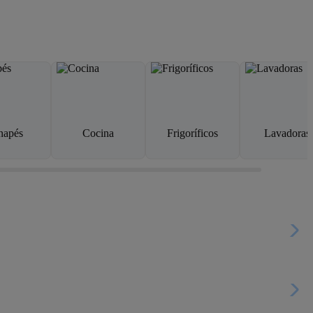
napés
Cocina
Frigoríficos
Lavadoras