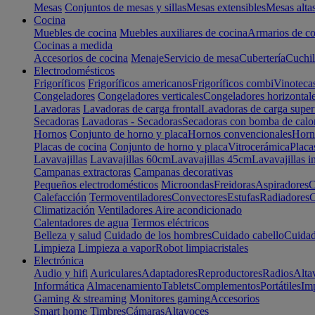
Mesas
Conjuntos de mesas y sillas
Mesas extensibles
Mesas alta
Cocina
Muebles de cocina
Muebles auxiliares de cocina
Armarios de co
Cocinas a medida
Accesorios de cocina
Menaje
Servicio de mesa
Cubertería
Cuchil
Electrodomésticos
Frigoríficos
Frigoríficos americanos
Frigoríficos combi
Vinoteca
Congeladores
Congeladores verticales
Congeladores horizontal
Lavadoras
Lavadoras de carga frontal
Lavadoras de carga super
Secadoras
Lavadoras - Secadoras
Secadoras con bomba de calo
Hornos
Conjunto de horno y placa
Hornos convencionales
Horno
Placas de cocina
Conjunto de horno y placa
Vitrocerámica
Placa
Lavavajillas
Lavavajillas 60cm
Lavavajillas 45cm
Lavavajillas i
Campanas extractoras
Campanas decorativas
Pequeños electrodomésticos
Microondas
Freidoras
Aspiradores
C
Calefacción
Termoventiladores
Convectores
Estufas
Radiadores
C
Climatización
Ventiladores
Aire acondicionado
Calentadores de agua
Termos eléctricos
Belleza y salud
Cuidado de los hombres
Cuidado cabello
Cuidad
Limpieza
Limpieza a vapor
Robot limpiacristales
Electrónica
Audio y hifi
Auriculares
Adaptadores
Reproductores
Radios
Alta
Informática
Almacenamiento
Tablets
Complementos
Portátiles
Im
Gaming & streaming
Monitores gaming
Accesorios
Smart home
Timbres
Cámaras
Altavoces