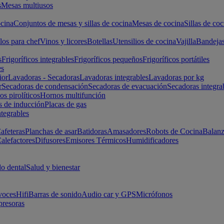
s
Mesas multiusos
cina
Conjuntos de mesas y sillas de cocina
Mesas de cocina
Sillas de coc
los para chef
Vinos y licores
Botellas
Utensilios de cocina
Vajilla
Bandeja
s
Frigoríficos integrables
Frigoríficos pequeños
Frigoríficos portátiles
es
ior
Lavadoras - Secadoras
Lavadoras integrables
Lavadoras por kg
r
Secadoras de condensación
Secadoras de evacuación
Secadoras integra
s pirolíticos
Hornos multifunción
s de inducción
Placas de gas
ntegrables
afeteras
Planchas de asar
Batidoras
Amasadores
Robots de Cocina
Balanz
alefactores
Difusores
Emisores Térmicos
Humidificadores
o dental
Salud y bienestar
voces
Hifi
Barras de sonido
Audio car y GPS
Micrófonos
presoras