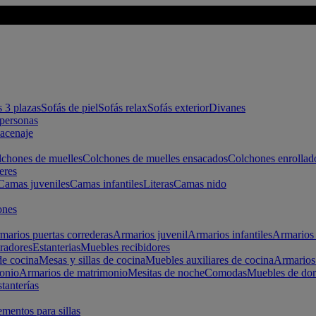
s 3 plazas
Sofás de piel
Sofás relax
Sofás exterior
Divanes
apersonas
macenaje
chones de muelles
Colchones de muelles ensacados
Colchones enrollad
eres
Camas juveniles
Camas infantiles
Literas
Camas nido
ones
marios puertas correderas
Armarios juvenil
Armarios infantiles
Armarios 
radores
Estanterias
Muebles recibidores
e cocina
Mesas y sillas de cocina
Muebles auxiliares de cocina
Armarios
onio
Armarios de matrimonio
Mesitas de noche
Comodas
Muebles de dor
tanterías
entos para sillas