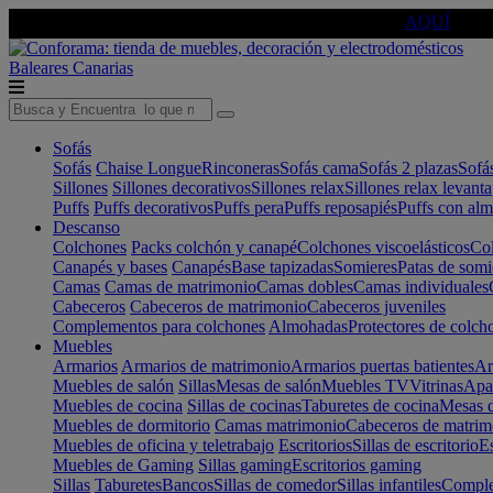
🔵Cambia tu electro con
-10% EXTRA
de descuento ☑️
AQUÍ
Baleares
Canarias
Sofás
Sofás
Chaise Longue
Rinconeras
Sofás cama
Sofás 2 plazas
Sofá
Sillones
Sillones decorativos
Sillones relax
Sillones relax levant
Puffs
Puffs decorativos
Puffs pera
Puffs reposapiés
Puffs con al
Descanso
Colchones
Packs colchón y canapé
Colchones viscoelásticos
Col
Canapés y bases
Canapés
Base tapizadas
Somieres
Patas de somi
Camas
Camas de matrimonio
Camas dobles
Camas individuales
Cabeceros
Cabeceros de matrimonio
Cabeceros juveniles
Complementos para colchones
Almohadas
Protectores de colch
Muebles
Armarios
Armarios de matrimonio
Armarios puertas batientes
Ar
Muebles de salón
Sillas
Mesas de salón
Muebles TV
Vitrinas
Apa
Muebles de cocina
Sillas de cocinas
Taburetes de cocina
Mesas d
Muebles de dormitorio
Camas matrimonio
Cabeceros de matrim
Muebles de oficina y teletrabajo
Escritorios
Sillas de escritorio
Es
Muebles de Gaming
Sillas gaming
Escritorios gaming
Sillas
Taburetes
Bancos
Sillas de comedor
Sillas infantiles
Complem