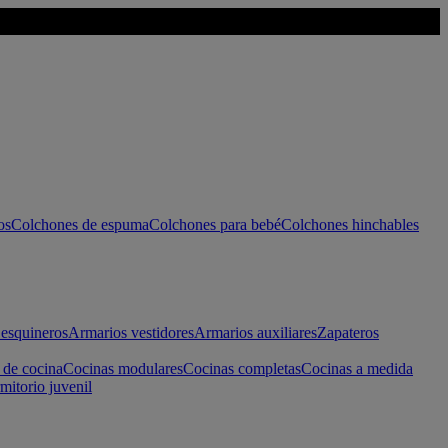
os
Colchones de espuma
Colchones para bebé
Colchones hinchables
esquineros
Armarios vestidores
Armarios auxiliares
Zapateros
 de cocina
Cocinas modulares
Cocinas completas
Cocinas a medida
mitorio juvenil