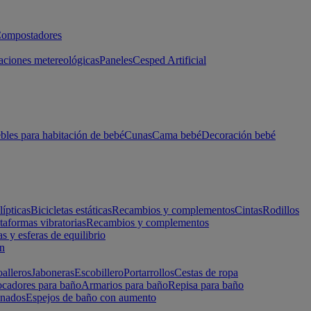
ompostadores
aciones metereológicas
Paneles
Cesped Artificial
les para habitación de bebé
Cunas
Cama bebé
Decoración bebé
lípticas
Bicicletas estáticas
Recambios y complementos
Cintas
Rodillos
taformas vibratorias
Recambios y complementos
s y esferas de equilibrio
ón
alleros
Jaboneras
Escobillero
Portarrollos
Cestas de ropa
cadores para baño
Armarios para baño
Repisa para baño
inados
Espejos de baño con aumento