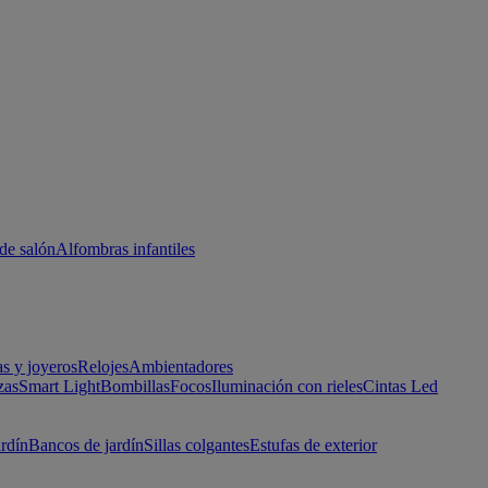
de salón
Alfombras infantiles
as y joyeros
Relojes
Ambientadores
zas
Smart Light
Bombillas
Focos
Iluminación con rieles
Cintas Led
ardín
Bancos de jardín
Sillas colgantes
Estufas de exterior