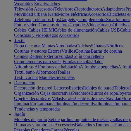
Wearables
Smartwatches
Televisión
Accesorios
Televisores
Reproductores
Adaptadores
Pr
Movilidad urbana
Karts
Motos eléctricas
Accesorios
Bicicletas el
Telefonía
Teléfonos fijos
Gadgets y complementos
Smartphones
Foto y vídeo
Cámaras de fotos
Trípodes
Videocámaras
Objetivos
Cables
Cables HDMI
Cables de alimentación
Cables USB
Cable
Consolas y videojuegos
Accesorios
Textil
Ropa de cama
Mantas
Almohadas
Colchas
Sábanas
Nórdicos
Cortinas y estores
Estores
Visillos
Cortinas
Barras de cortina
Cojines
Relleno
Exterior
Fundas
Cojín con relleno
Complementos para sofás
Fundas de sofás
Plaids
Alfombras
Alfombras de habitación
Alfombras pequeñas
Alfomb
Textil baño
Albornoces
Toallas
Textil cocina
Manteles
Servilletas
Decoración
Decoración de pared
Letreros
Espejos
Relojes de pared
Tableros
Organización
Cajas decorativas
Percheros
Burros de ropa
Joyero
Objetos decorativos
Velas
Faroles
Centros de mesa
Navidad
Flore
Iluminación
Lámparas
Iluminación decorativa
Iluminación para 
Tendencias y temporadas
Jardín
Muebles de jardín
Set de jardín
Conjuntos de mesas y sillas de j
Hamacas y tumbonas
Accesorios
Balancines
Tumbonas
Hamaca
Pérgolas
Cenadores
Carpas
Pérgolas