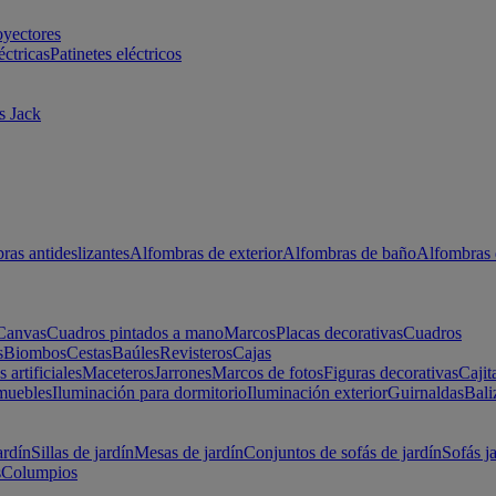
oyectores
éctricas
Patinetes eléctricos
s Jack
ras antideslizantes
Alfombras de exterior
Alfombras de baño
Alfombras 
Canvas
Cuadros pintados a mano
Marcos
Placas decorativas
Cuadros
s
Biombos
Cestas
Baúles
Revisteros
Cajas
s artificiales
Maceteros
Jarrones
Marcos de fotos
Figuras decorativas
Cajit
muebles
Iluminación para dormitorio
Iluminación exterior
Guirnaldas
Bali
ardín
Sillas de jardín
Mesas de jardín
Conjuntos de sofás de jardín
Sofás j
s
Columpios