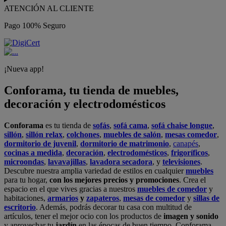
ATENCIÓN AL CLIENTE
Pago 100% Seguro
¡Nueva app!
Conforama, tu tienda de muebles,
decoración y electrodomésticos
Conforama
es tu tienda de
sofás
,
sofá cama
,
sofá chaise longue
,
sillón
,
sillón relax
,
colchones
,
muebles de salón
,
mesas comedor
,
dormitorio de juvenil
,
dormitorio de matrimonio
,
canapés
,
cocinas a medida
,
decoración
,
electrodomésticos
,
frigoríficos
,
microondas
,
lavavajillas
,
lavadora secadora
, y
televisiones
.
Descubre nuestra amplia variedad de estilos en cualquier
muebles
para tu hogar,
con los mejores precios y promociones
. Crea el
espacio en el que vives gracias a nuestros
muebles de comedor
y
habitaciones,
armarios
y
zapateros
,
mesas de comedor
y
sillas de
escritorio
. Además, podrás decorar tu casa con multitud de
artículos, tener el mejor ocio con los productos de
imagen y sonido
y aprovechar tu
jardín
en las épocas de buen tiempo. Conforama