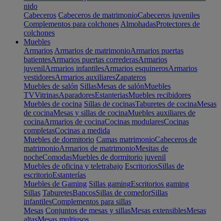
nido
Cabeceros
Cabeceros de matrimonio
Cabeceros juveniles
Complementos para colchones
Almohadas
Protectores de
colchones
Muebles
Armarios
Armarios de matrimonio
Armarios puertas
batientes
Armarios puertas correderas
Armarios
juvenil
Armarios infantiles
Armarios esquineros
Armarios
vestidores
Armarios auxiliares
Zapateros
Muebles de salón
Sillas
Mesas de salón
Muebles
TV
Vitrinas
Aparadores
Estanterias
Muebles recibidores
Muebles de cocina
Sillas de cocinas
Taburetes de cocina
Mesas
de cocina
Mesas y sillas de cocina
Muebles auxiliares de
cocina
Armarios de cocina
Cocinas modulares
Cocinas
completas
Cocinas a medida
Muebles de dormitorio
Camas matrimonio
Cabeceros de
matrimonio
Armarios de matrimonio
Mesitas de
noche
Comodas
Muebles de dormitorio juvenil
Muebles de oficina y teletrabajo
Escritorios
Sillas de
escritorio
Estanterías
Muebles de Gaming
Sillas gaming
Escritorios gaming
Sillas
Taburetes
Bancos
Sillas de comedor
Sillas
infantiles
Complementos para sillas
Mesas
Conjuntos de mesas y sillas
Mesas extensibles
Mesas
altas
Mesas multiusos