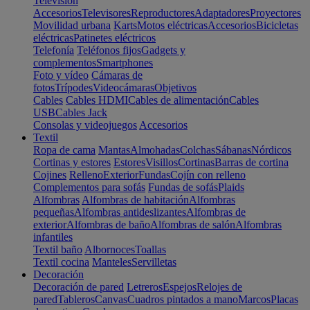
Televisión
Accesorios
Televisores
Reproductores
Adaptadores
Proyectores
Movilidad urbana
Karts
Motos eléctricas
Accesorios
Bicicletas
eléctricas
Patinetes eléctricos
Telefonía
Teléfonos fijos
Gadgets y
complementos
Smartphones
Foto y vídeo
Cámaras de
fotos
Trípodes
Videocámaras
Objetivos
Cables
Cables HDMI
Cables de alimentación
Cables
USB
Cables Jack
Consolas y videojuegos
Accesorios
Textil
Ropa de cama
Mantas
Almohadas
Colchas
Sábanas
Nórdicos
Cortinas y estores
Estores
Visillos
Cortinas
Barras de cortina
Cojines
Relleno
Exterior
Fundas
Cojín con relleno
Complementos para sofás
Fundas de sofás
Plaids
Alfombras
Alfombras de habitación
Alfombras
pequeñas
Alfombras antideslizantes
Alfombras de
exterior
Alfombras de baño
Alfombras de salón
Alfombras
infantiles
Textil baño
Albornoces
Toallas
Textil cocina
Manteles
Servilletas
Decoración
Decoración de pared
Letreros
Espejos
Relojes de
pared
Tableros
Canvas
Cuadros pintados a mano
Marcos
Placas