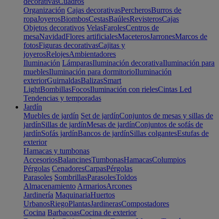
decorativas
Cuadros
Organización
Cajas decorativas
Percheros
Burros de
ropa
Joyeros
Biombos
Cestas
Baúles
Revisteros
Cajas
Objetos decorativos
Velas
Faroles
Centros de
mesa
Navidad
Flores artificiales
Maceteros
Jarrones
Marcos de
fotos
Figuras decorativas
Cajitas y
joyeros
Relojes
Ambientadores
Iluminación
Lámparas
Iluminación decorativa
Iluminación para
muebles
Iluminación para dormitorio
Iluminación
exterior
Guirnaldas
Balizas
Smart
Light
Bombillas
Focos
Iluminación con rieles
Cintas Led
Tendencias y temporadas
Jardín
Muebles de jardín
Set de jardín
Conjuntos de mesas y sillas de
jardín
Sillas de jardín
Mesas de jardín
Conjuntos de sofás de
jardín
Sofás jardín
Bancos de jardín
Sillas colgantes
Estufas de
exterior
Hamacas y tumbonas
Accesorios
Balancines
Tumbonas
Hamacas
Columpios
Pérgolas
Cenadores
Carpas
Pérgolas
Parasoles
Sombrillas
Parasoles
Toldos
Almacenamiento
Armarios
Arcones
Jardinería
Maquinaria
Huertos
Urbanos
Riego
Plantas
Jardineras
Compostadores
Cocina
Barbacoas
Cocina de exterior