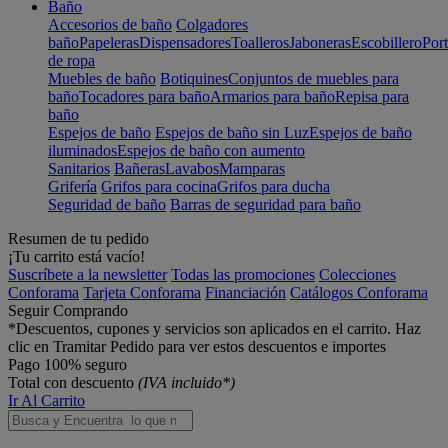
Baño
Accesorios de baño
Colgadores
baño
Papeleras
Dispensadores
Toalleros
Jaboneras
Escobillero
Port
de ropa
Muebles de baño
Botiquines
Conjuntos de muebles para
baño
Tocadores para baño
Armarios para baño
Repisa para
baño
Espejos de baño
Espejos de baño sin Luz
Espejos de baño
iluminados
Espejos de baño con aumento
Sanitarios
Bañeras
Lavabos
Mamparas
Grifería
Grifos para cocina
Grifos para ducha
Seguridad de baño
Barras de seguridad para baño
Resumen de tu pedido
¡Tu carrito está vacío!
Suscríbete a la newsletter
Todas las promociones
Colecciones
Conforama
Tarjeta Conforama
Financiación
Catálogos Conforama
Seguir Comprando
*Descuentos, cupones y servicios son aplicados en el carrito. Haz
clic en Tramitar Pedido para ver estos descuentos e importes
Pago 100% seguro
Total con descuento
(IVA incluido*)
Ir Al Carrito