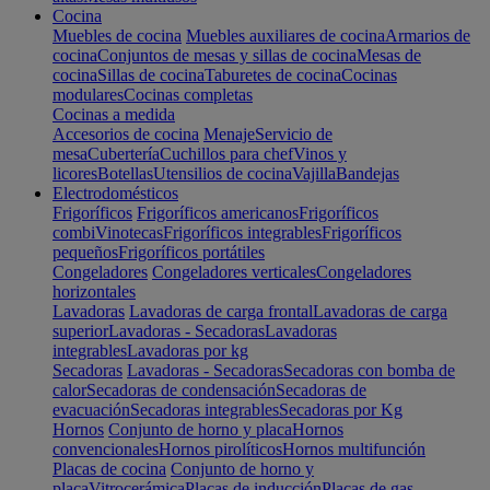
Cocina
Muebles de cocina
Muebles auxiliares de cocina
Armarios de
cocina
Conjuntos de mesas y sillas de cocina
Mesas de
cocina
Sillas de cocina
Taburetes de cocina
Cocinas
modulares
Cocinas completas
Cocinas a medida
Accesorios de cocina
Menaje
Servicio de
mesa
Cubertería
Cuchillos para chef
Vinos y
licores
Botellas
Utensilios de cocina
Vajilla
Bandejas
Electrodomésticos
Frigoríficos
Frigoríficos americanos
Frigoríficos
combi
Vinotecas
Frigoríficos integrables
Frigoríficos
pequeños
Frigoríficos portátiles
Congeladores
Congeladores verticales
Congeladores
horizontales
Lavadoras
Lavadoras de carga frontal
Lavadoras de carga
superior
Lavadoras - Secadoras
Lavadoras
integrables
Lavadoras por kg
Secadoras
Lavadoras - Secadoras
Secadoras con bomba de
calor
Secadoras de condensación
Secadoras de
evacuación
Secadoras integrables
Secadoras por Kg
Hornos
Conjunto de horno y placa
Hornos
convencionales
Hornos pirolíticos
Hornos multifunción
Placas de cocina
Conjunto de horno y
placa
Vitrocerámica
Placas de inducción
Placas de gas