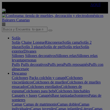
🔵Cambia tu electro con
-10% EXTRA
de descuento ☑️
AQUÍ
Baleares
Canarias
Sofás
Sofás
Chaise Longue
Rinconeras
Sofás cama
Sofás 2
plazas
Sofás 3 plazas
Sofás de piel
Sofás relax
Sofás
exterior
Divanes
Sillones
Sillones decorativos
Sillones relax
Sillones relax
levantapersonas
Puffs
Puffs decorativos
Puffs pera
Puffs reposapiés
Puffs con
almacenaje
Descanso
Colchones
Packs colchón y canapé
Colchones
viscoelásticos
Colchones de muelles
Colchones de muelles
ensacados
Colchones enrollados
Colchones de
espuma
Colchones para bebé
Colchones hinchables
Canapés y bases
Canapés
Base tapizadas
Somieres
Patas de
somieres
Camas
Camas de matrimonio
Camas dobles
Camas
individuales
Camas juveniles
Camas infantiles
Literas
Camas