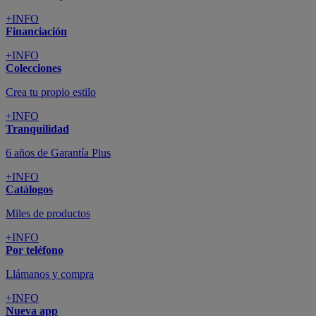
+INFO
Financiación
+INFO
Colecciones
Crea tu propio estilo
+INFO
Tranquilidad
6 años de Garantía Plus
+INFO
Catálogos
Miles de productos
+INFO
Por teléfono
Llámanos y compra
+INFO
Nueva app