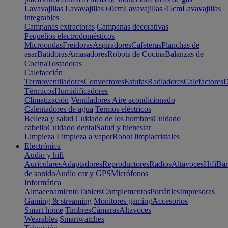
Lavavajillas
Lavavajillas 60cm
Lavavajillas 45cm
Lavavajillas
integrables
Campanas extractoras
Campanas decorativas
Pequeños electrodomésticos
Microondas
Freidoras
Aspiradores
Cafeteras
Planchas de
asar
Batidoras
Amasadores
Robots de Cocina
Balanzas de
Cocina
Tostadoras
Calefacción
Termoventiladores
Convectores
Estufas
Radiadores
Calefactores
D
Térmicos
Humidificadores
Climatización
Ventiladores
Aire acondicionado
Calentadores de agua
Termos eléctricos
Belleza y salud
Cuidado de los hombres
Cuidado
cabello
Cuidado dental
Salud y bienestar
Limpieza
Limpieza a vapor
Robot limpiacristales
Electrónica
Audio y hifi
Auriculares
Adaptadores
Reproductores
Radios
Altavoces
Hifi
Bar
de sonido
Audio car y GPS
Micrófonos
Informática
Almacenamiento
Tablets
Complementos
Portátiles
Impresoras
Gaming & streaming
Monitores gaming
Accesorios
Smart home
Timbres
Cámaras
Altavoces
Wearables
Smartwatches