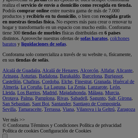
realiza el
servicio de envío a domicilio como recogida en tienda.
Podrás
comprar online
entre nuestra gama de más de 7.000
productos y
recibirlo en tu domicilio
, o bien con
recogida gratis
en nuestras tiendas física.
No esperes más para crear o renovar tu
hogar y transformarlo en un espacio con mucho estilo. Conforama
tiene 300
tiendas de muebles
físicas distribuidas en
6 países
distintos. Aproveche nuestras ofertas de
sofas baratos
,
colchones
baratos
y
liquidaciones de sofas
.
Conforama solo comercializa a través de su website o, físicamente,
en sus
tiendas de sofás
.
Alcalá de Guadaíra
,
Alcalá de Henares
,
Alcorcón
,
Alfafar
,
Alicante
,
Arinaga
,
Asturias
,
Badalona
,
Barakaldo
,
Barcelona
,
Burjassot
,
Castellón
,
Chafiras
,
Cordoba
,
Elche
,
Finestrat
,
Granada
,
Huércal de
Almería
,
La Coruña
,
La Laguna
,
La Zenia
,
Lanzarote
,
León
,
Lleida
,
Los Barrios
,
Madrid
,
Majadahonda
,
Málaga
,
Murcia
,
Orotava
,
Palma
,
Pamplona
,
Rivas
,
Sabadell
,
Sagunto
,
Salt, Girona
,
San Sebastian
,
Sant Boi
,
Santander
,
Santiago de Compostela
,
Sevilla
,
Tamaraceite
,
Terrassa
,
Viana
,
Vilanova i la Geltrú
,
Zaragoza
Ver más >>
© Conforama
Términos y Condiciones
Política de privacidad
Política de cookies
Configuración de Cookies