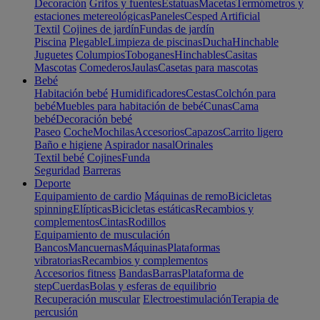
Decoración
Grifos y fuentes
Estatuas
Macetas
Termómetros y
estaciones metereológicas
Paneles
Cesped Artificial
Textil
Cojines de jardín
Fundas de jardín
Piscina
Plegable
Limpieza de piscinas
Ducha
Hinchable
Juguetes
Columpios
Toboganes
Hinchables
Casitas
Mascotas
Comederos
Jaulas
Casetas para mascotas
Bebé
Habitación bebé
Humidificadores
Cestas
Colchón para
bebé
Muebles para habitación de bebé
Cunas
Cama
bebé
Decoración bebé
Paseo
Coche
Mochilas
Accesorios
Capazos
Carrito ligero
Baño e higiene
Aspirador nasal
Orinales
Textil bebé
Cojines
Funda
Seguridad
Barreras
Deporte
Equipamiento de cardio
Máquinas de remo
Bicicletas
spinning
Elípticas
Bicicletas estáticas
Recambios y
complementos
Cintas
Rodillos
Equipamiento de musculación
Bancos
Mancuernas
Máquinas
Plataformas
vibratorias
Recambios y complementos
Accesorios fitness
Bandas
Barras
Plataforma de
step
Cuerdas
Bolas y esferas de equilibrio
Recuperación muscular
Electroestimulación
Terapia de
percusión