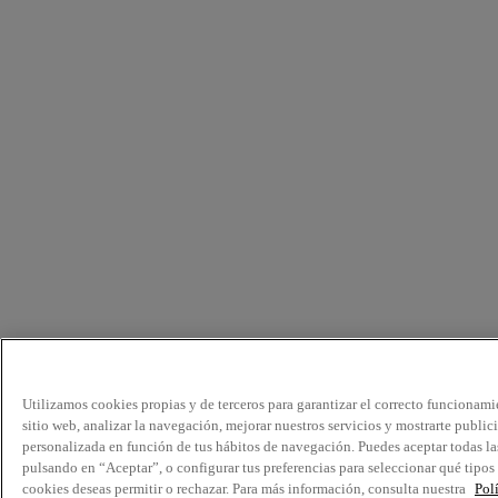
Utilizamos cookies propias y de terceros para garantizar el correcto funcionami
sitio web, analizar la navegación, mejorar nuestros servicios y mostrarte public
personalizada en función de tus hábitos de navegación. Puedes aceptar todas la
pulsando en “Aceptar”, o configurar tus preferencias para seleccionar qué tipos
cookies deseas permitir o rechazar. Para más información, consulta nuestra
Pol