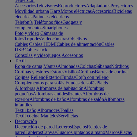
Televisión
Accesorios
Televisores
Reproductores
Adaptadores
Proyectores
Movilidad urbana
Karts
Motos eléctricas
Accesorios
Bicicletas
eléctricas
Patinetes eléctricos
Telefonía
Teléfonos fijos
Gadgets y
complementos
Smartphones
Foto y vídeo
Cámaras de
fotos
Trípodes
Videocámaras
Objetivos
Cables
Cables HDMI
Cables de alimentación
Cables
USB
Cables Jack
Consolas y videojuegos
Accesorios
Textil
Ropa de cama
Mantas
Almohadas
Colchas
Sábanas
Nórdicos
Cortinas y estores
Estores
Visillos
Cortinas
Barras de cortina
Cojines
Relleno
Exterior
Fundas
Cojín con relleno
Complementos para sofás
Fundas de sofás
Plaids
Alfombras
Alfombras de habitación
Alfombras
pequeñas
Alfombras antideslizantes
Alfombras de
exterior
Alfombras de baño
Alfombras de salón
Alfombras
infantiles
Textil baño
Albornoces
Toallas
Textil cocina
Manteles
Servilletas
Decoración
Decoración de pared
Letreros
Espejos
Relojes de
pared
Tableros
Canvas
Cuadros pintados a mano
Marcos
Placas