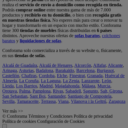
realiza el
servicio de envío a domicilio como recogida en tienda.
Podrás
comprar online
entre nuestra gama de más de 7.000
productos y
recibirlo en tu domicilio
, o bien con
recogida gratis
en nuestras tiendas física.
No esperes más para crear o renovar tu
hogar y transformarlo en un espacio con mucho estilo. Conforama
tiene 300
tiendas de muebles
físicas distribuidas en
6 países
distintos. Aproveche nuestras ofertas de
sofas baratos
,
colchones
baratos
y
liquidaciones de sofas
.
Conforama solo comercializa a través de su website o, físicamente,
en sus
tiendas de sofás
.
Alcalá de Guadaíra
,
Alcalá de Henares
,
Alcorcón
,
Alfafar
,
Alicante
,
Arinaga
,
Asturias
,
Badalona
,
Barakaldo
,
Barcelona
,
Burjassot
,
Castellón
,
Chafiras
,
Cordoba
,
Elche
,
Finestrat
,
Granada
,
Huércal de
Almería
,
La Coruña
,
La Laguna
,
La Zenia
,
Lanzarote
,
León
,
Lleida
,
Los Barrios
,
Madrid
,
Majadahonda
,
Málaga
,
Murcia
,
Orotava
,
Palma
,
Pamplona
,
Rivas
,
Sabadell
,
Sagunto
,
Salt, Girona
,
San Sebastian
,
Sant Boi
,
Santander
,
Santiago de Compostela
,
Sevilla
,
Tamaraceite
,
Terrassa
,
Viana
,
Vilanova i la Geltrú
,
Zaragoza
Ver más >>
© Conforama
Términos y Condiciones
Política de privacidad
Política de cookies
Configuración de Cookies