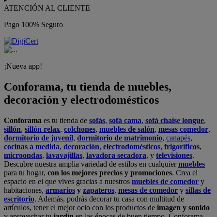
ATENCIÓN AL CLIENTE
Pago 100% Seguro
¡Nueva app!
Conforama, tu tienda de muebles,
decoración y electrodomésticos
Conforama
es tu tienda de
sofás
,
sofá cama
,
sofá chaise longue
,
sillón
,
sillón relax
,
colchones
,
muebles de salón
,
mesas comedor
,
dormitorio de juvenil
,
dormitorio de matrimonio
,
canapés
,
cocinas a medida
,
decoración
,
electrodomésticos
,
frigoríficos
,
microondas
,
lavavajillas
,
lavadora secadora
, y
televisiones
.
Descubre nuestra amplia variedad de estilos en cualquier
muebles
para tu hogar,
con los mejores precios y promociones
. Crea el
espacio en el que vives gracias a nuestros
muebles de comedor
y
habitaciones,
armarios
y
zapateros
,
mesas de comedor
y
sillas de
escritorio
. Además, podrás decorar tu casa con multitud de
artículos, tener el mejor ocio con los productos de
imagen y sonido
y aprovechar tu
jardín
en las épocas de buen tiempo. Conforama