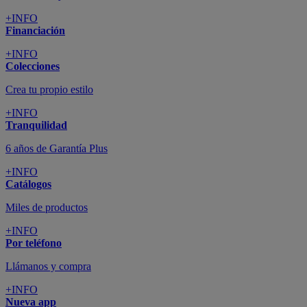
+INFO
Financiación
+INFO
Colecciones
Crea tu propio estilo
+INFO
Tranquilidad
6 años de Garantía Plus
+INFO
Catálogos
Miles de productos
+INFO
Por teléfono
Llámanos y compra
+INFO
Nueva app