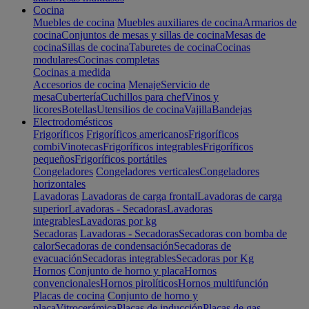
Cocina
Muebles de cocina
Muebles auxiliares de cocina
Armarios de
cocina
Conjuntos de mesas y sillas de cocina
Mesas de
cocina
Sillas de cocina
Taburetes de cocina
Cocinas
modulares
Cocinas completas
Cocinas a medida
Accesorios de cocina
Menaje
Servicio de
mesa
Cubertería
Cuchillos para chef
Vinos y
licores
Botellas
Utensilios de cocina
Vajilla
Bandejas
Electrodomésticos
Frigoríficos
Frigoríficos americanos
Frigoríficos
combi
Vinotecas
Frigoríficos integrables
Frigoríficos
pequeños
Frigoríficos portátiles
Congeladores
Congeladores verticales
Congeladores
horizontales
Lavadoras
Lavadoras de carga frontal
Lavadoras de carga
superior
Lavadoras - Secadoras
Lavadoras
integrables
Lavadoras por kg
Secadoras
Lavadoras - Secadoras
Secadoras con bomba de
calor
Secadoras de condensación
Secadoras de
evacuación
Secadoras integrables
Secadoras por Kg
Hornos
Conjunto de horno y placa
Hornos
convencionales
Hornos pirolíticos
Hornos multifunción
Placas de cocina
Conjunto de horno y
placa
Vitrocerámica
Placas de inducción
Placas de gas