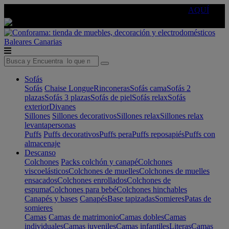
🔵Cambia tu electro con
-10% EXTRA
de descuento ☑️
AQUÍ
Baleares
Canarias
Sofás
Sofás
Chaise Longue
Rinconeras
Sofás cama
Sofás 2
plazas
Sofás 3 plazas
Sofás de piel
Sofás relax
Sofás
exterior
Divanes
Sillones
Sillones decorativos
Sillones relax
Sillones relax
levantapersonas
Puffs
Puffs decorativos
Puffs pera
Puffs reposapiés
Puffs con
almacenaje
Descanso
Colchones
Packs colchón y canapé
Colchones
viscoelásticos
Colchones de muelles
Colchones de muelles
ensacados
Colchones enrollados
Colchones de
espuma
Colchones para bebé
Colchones hinchables
Canapés y bases
Canapés
Base tapizadas
Somieres
Patas de
somieres
Camas
Camas de matrimonio
Camas dobles
Camas
individuales
Camas juveniles
Camas infantiles
Literas
Camas