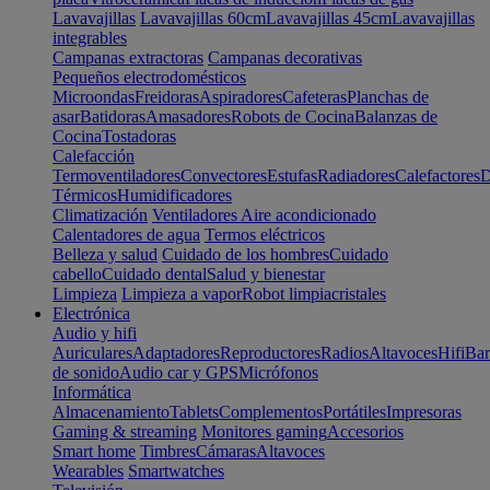
Lavavajillas
Lavavajillas 60cm
Lavavajillas 45cm
Lavavajillas
integrables
Campanas extractoras
Campanas decorativas
Pequeños electrodomésticos
Microondas
Freidoras
Aspiradores
Cafeteras
Planchas de
asar
Batidoras
Amasadores
Robots de Cocina
Balanzas de
Cocina
Tostadoras
Calefacción
Termoventiladores
Convectores
Estufas
Radiadores
Calefactores
D
Térmicos
Humidificadores
Climatización
Ventiladores
Aire acondicionado
Calentadores de agua
Termos eléctricos
Belleza y salud
Cuidado de los hombres
Cuidado
cabello
Cuidado dental
Salud y bienestar
Limpieza
Limpieza a vapor
Robot limpiacristales
Electrónica
Audio y hifi
Auriculares
Adaptadores
Reproductores
Radios
Altavoces
Hifi
Bar
de sonido
Audio car y GPS
Micrófonos
Informática
Almacenamiento
Tablets
Complementos
Portátiles
Impresoras
Gaming & streaming
Monitores gaming
Accesorios
Smart home
Timbres
Cámaras
Altavoces
Wearables
Smartwatches