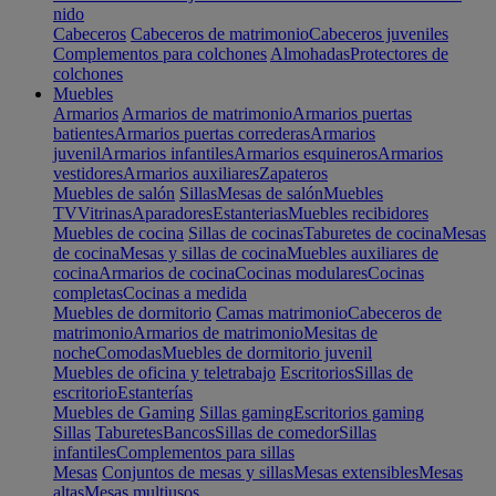
nido
Cabeceros
Cabeceros de matrimonio
Cabeceros juveniles
Complementos para colchones
Almohadas
Protectores de
colchones
Muebles
Armarios
Armarios de matrimonio
Armarios puertas
batientes
Armarios puertas correderas
Armarios
juvenil
Armarios infantiles
Armarios esquineros
Armarios
vestidores
Armarios auxiliares
Zapateros
Muebles de salón
Sillas
Mesas de salón
Muebles
TV
Vitrinas
Aparadores
Estanterias
Muebles recibidores
Muebles de cocina
Sillas de cocinas
Taburetes de cocina
Mesas
de cocina
Mesas y sillas de cocina
Muebles auxiliares de
cocina
Armarios de cocina
Cocinas modulares
Cocinas
completas
Cocinas a medida
Muebles de dormitorio
Camas matrimonio
Cabeceros de
matrimonio
Armarios de matrimonio
Mesitas de
noche
Comodas
Muebles de dormitorio juvenil
Muebles de oficina y teletrabajo
Escritorios
Sillas de
escritorio
Estanterías
Muebles de Gaming
Sillas gaming
Escritorios gaming
Sillas
Taburetes
Bancos
Sillas de comedor
Sillas
infantiles
Complementos para sillas
Mesas
Conjuntos de mesas y sillas
Mesas extensibles
Mesas
altas
Mesas multiusos