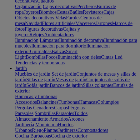
decorativas
Cuadros
Organización
Cajas decorativas
Percheros
Burros de
ropa
Joyeros
Biombos
Cestas
Baúles
Revisteros
Cajas
Objetos decorativos
Velas
Faroles
Centros de
mesa
Navidad
Flores artificiales
Maceteros
Jarrones
Marcos de
fotos
Figuras decorativas
Cajitas y
joyeros
Relojes
Ambientadores
Iluminación
Lámparas
Iluminación decorativa
Iluminación para
muebles
Iluminación para dormitorio
Iluminación
exterior
Guirnaldas
Balizas
Smart
Light
Bombillas
Focos
Iluminación con rieles
Cintas Led
Tendencias y temporadas
Jardín
Muebles de jardín
Set de jardín
Conjuntos de mesas y sillas de
jardín
Sillas de jardín
Mesas de jardín
Conjuntos de sofás de
jardín
Sofás jardín
Bancos de jardín
Sillas colgantes
Estufas de
exterior
Hamacas y tumbonas
Accesorios
Balancines
Tumbonas
Hamacas
Columpios
Pérgolas
Cenadores
Carpas
Pérgolas
Parasoles
Sombrillas
Parasoles
Toldos
Almacenamiento
Armarios
Arcones
Jardinería
Maquinaria
Huertos
Urbanos
Riego
Plantas
Jardineras
Compostadores
Cocina
Barbacoas
Cocina de exterior