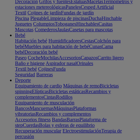
Decoración
Grifos y fuentes
Estatuas
Macetas
Termómetros y
estaciones metereológicas
Paneles
Cesped Artificial
Textil
Cojines de jardín
Fundas de jardín
Piscina
Plegable
Limpieza de piscinas
Ducha
Hinchable
Juguetes
Columpios
Toboganes
Hinchables
Casitas
Mascotas
Comederos
Jaulas
Casetas para mascotas
Bebé
Habitación bebé
Humidificadores
Cestas
Colchón para
bebé
Muebles para habitación de bebé
Cunas
Cama
bebé
Decoración bebé
Paseo
Coche
Mochilas
Accesorios
Capazos
Carrito ligero
Baño e higiene
Aspirador nasal
Orinales
Textil bebé
Cojines
Funda
Seguridad
Barreras
Deporte
Equipamiento de cardio
Máquinas de remo
Bicicletas
spinning
Elípticas
Bicicletas estáticas
Recambios y
complementos
Cintas
Rodillos
Equipamiento de musculación
Bancos
Mancuernas
Máquinas
Plataformas
vibratorias
Recambios y complementos
Accesorios fitness
Bandas
Barras
Plataforma de
step
Cuerdas
Bolas y esferas de equilibrio
Recuperación muscular
Electroestimulación
Terapia de
percusión