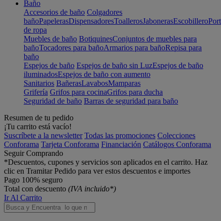
Baño
Accesorios de baño
Colgadores
baño
Papeleras
Dispensadores
Toalleros
Jaboneras
Escobillero
Port
de ropa
Muebles de baño
Botiquines
Conjuntos de muebles para
baño
Tocadores para baño
Armarios para baño
Repisa para
baño
Espejos de baño
Espejos de baño sin Luz
Espejos de baño
iluminados
Espejos de baño con aumento
Sanitarios
Bañeras
Lavabos
Mamparas
Grifería
Grifos para cocina
Grifos para ducha
Seguridad de baño
Barras de seguridad para baño
Resumen de tu pedido
¡Tu carrito está vacío!
Suscríbete a la newsletter
Todas las promociones
Colecciones
Conforama
Tarjeta Conforama
Financiación
Catálogos Conforama
Seguir Comprando
*Descuentos, cupones y servicios son aplicados en el carrito. Haz
clic en Tramitar Pedido para ver estos descuentos e importes
Pago 100% seguro
Total con descuento
(IVA incluido*)
Ir Al Carrito