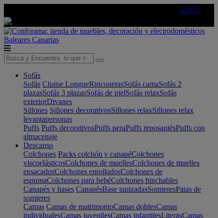
🔵Cambia tu electro con
-10% EXTRA
de descuento ☑️
AQUÍ
Baleares
Canarias
Sofás
Sofás
Chaise Longue
Rinconeras
Sofás cama
Sofás 2
plazas
Sofás 3 plazas
Sofás de piel
Sofás relax
Sofás
exterior
Divanes
Sillones
Sillones decorativos
Sillones relax
Sillones relax
levantapersonas
Puffs
Puffs decorativos
Puffs pera
Puffs reposapiés
Puffs con
almacenaje
Descanso
Colchones
Packs colchón y canapé
Colchones
viscoelásticos
Colchones de muelles
Colchones de muelles
ensacados
Colchones enrollados
Colchones de
espuma
Colchones para bebé
Colchones hinchables
Canapés y bases
Canapés
Base tapizadas
Somieres
Patas de
somieres
Camas
Camas de matrimonio
Camas dobles
Camas
individuales
Camas juveniles
Camas infantiles
Literas
Camas