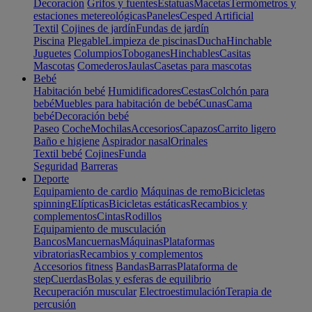
Decoración
Grifos y fuentes
Estatuas
Macetas
Termómetros y
estaciones metereológicas
Paneles
Cesped Artificial
Textil
Cojines de jardín
Fundas de jardín
Piscina
Plegable
Limpieza de piscinas
Ducha
Hinchable
Juguetes
Columpios
Toboganes
Hinchables
Casitas
Mascotas
Comederos
Jaulas
Casetas para mascotas
Bebé
Habitación bebé
Humidificadores
Cestas
Colchón para
bebé
Muebles para habitación de bebé
Cunas
Cama
bebé
Decoración bebé
Paseo
Coche
Mochilas
Accesorios
Capazos
Carrito ligero
Baño e higiene
Aspirador nasal
Orinales
Textil bebé
Cojines
Funda
Seguridad
Barreras
Deporte
Equipamiento de cardio
Máquinas de remo
Bicicletas
spinning
Elípticas
Bicicletas estáticas
Recambios y
complementos
Cintas
Rodillos
Equipamiento de musculación
Bancos
Mancuernas
Máquinas
Plataformas
vibratorias
Recambios y complementos
Accesorios fitness
Bandas
Barras
Plataforma de
step
Cuerdas
Bolas y esferas de equilibrio
Recuperación muscular
Electroestimulación
Terapia de
percusión