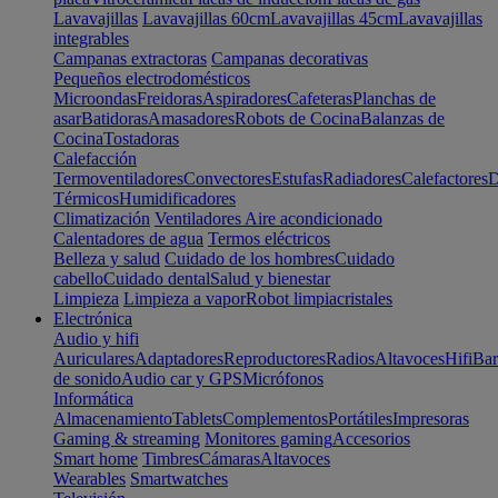
Lavavajillas
Lavavajillas 60cm
Lavavajillas 45cm
Lavavajillas
integrables
Campanas extractoras
Campanas decorativas
Pequeños electrodomésticos
Microondas
Freidoras
Aspiradores
Cafeteras
Planchas de
asar
Batidoras
Amasadores
Robots de Cocina
Balanzas de
Cocina
Tostadoras
Calefacción
Termoventiladores
Convectores
Estufas
Radiadores
Calefactores
D
Térmicos
Humidificadores
Climatización
Ventiladores
Aire acondicionado
Calentadores de agua
Termos eléctricos
Belleza y salud
Cuidado de los hombres
Cuidado
cabello
Cuidado dental
Salud y bienestar
Limpieza
Limpieza a vapor
Robot limpiacristales
Electrónica
Audio y hifi
Auriculares
Adaptadores
Reproductores
Radios
Altavoces
Hifi
Bar
de sonido
Audio car y GPS
Micrófonos
Informática
Almacenamiento
Tablets
Complementos
Portátiles
Impresoras
Gaming & streaming
Monitores gaming
Accesorios
Smart home
Timbres
Cámaras
Altavoces
Wearables
Smartwatches