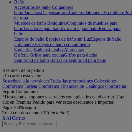
Baño
Accesorios de baño
Colgadores
baño
Papeleras
Dispensadores
Toalleros
Jaboneras
Escobillero
Port
de ropa
Muebles de baño
Botiquines
Conjuntos de muebles para
baño
Tocadores para baño
Armarios para baño
Repisa para
baño
Espejos de baño
Espejos de baño sin Luz
Espejos de baño
iluminados
Espejos de baño con aumento
Sanitarios
Bañeras
Lavabos
Mamparas
Grifería
Grifos para cocina
Grifos para ducha
Seguridad de baño
Barras de seguridad para baño
Resumen de tu pedido
¡Tu carrito está vacío!
Suscríbete a la newsletter
Todas las promociones
Colecciones
Conforama
Tarjeta Conforama
Financiación
Catálogos Conforama
Seguir Comprando
*Descuentos, cupones y servicios son aplicados en el carrito. Haz
clic en Tramitar Pedido para ver estos descuentos e importes
Pago 100% seguro
Total con descuento
(IVA incluido*)
Ir Al Carrito