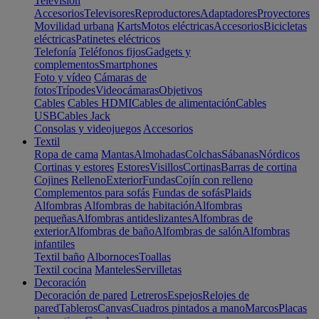
Televisión
Accesorios
Televisores
Reproductores
Adaptadores
Proyectores
Movilidad urbana
Karts
Motos eléctricas
Accesorios
Bicicletas
eléctricas
Patinetes eléctricos
Telefonía
Teléfonos fijos
Gadgets y
complementos
Smartphones
Foto y vídeo
Cámaras de
fotos
Trípodes
Videocámaras
Objetivos
Cables
Cables HDMI
Cables de alimentación
Cables
USB
Cables Jack
Consolas y videojuegos
Accesorios
Textil
Ropa de cama
Mantas
Almohadas
Colchas
Sábanas
Nórdicos
Cortinas y estores
Estores
Visillos
Cortinas
Barras de cortina
Cojines
Relleno
Exterior
Fundas
Cojín con relleno
Complementos para sofás
Fundas de sofás
Plaids
Alfombras
Alfombras de habitación
Alfombras
pequeñas
Alfombras antideslizantes
Alfombras de
exterior
Alfombras de baño
Alfombras de salón
Alfombras
infantiles
Textil baño
Albornoces
Toallas
Textil cocina
Manteles
Servilletas
Decoración
Decoración de pared
Letreros
Espejos
Relojes de
pared
Tableros
Canvas
Cuadros pintados a mano
Marcos
Placas