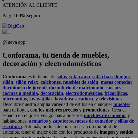
ATENCIÓN AL CLIENTE
Pago 100% Seguro
¡Nueva app!
Conforama, tu tienda de muebles,
decoración y electrodomésticos
Conforama
es tu tienda de
sofás
,
sofá cama
,
sofá chaise longue
,
sillón
,
sillón relax
,
colchones
,
muebles de salón
,
mesas comedor
,
dormitorio de juvenil
,
dormitorio de matrimonio
,
canapés
,
cocinas a medida
,
decoración
,
electrodomésticos
,
frigoríficos
,
microondas
,
lavavajillas
,
lavadora secadora
, y
televisiones
.
Descubre nuestra amplia variedad de estilos en cualquier
muebles
para tu hogar,
con los mejores precios y promociones
. Crea el
espacio en el que vives gracias a nuestros
muebles de comedor
y
habitaciones,
armarios
y
zapateros
,
mesas de comedor
y
sillas de
escritorio
. Además, podrás decorar tu casa con multitud de
artículos, tener el mejor ocio con los productos de
imagen y sonido
y aprovechar tu
jardín
en las épocas de buen tiempo. Conforama