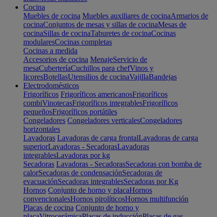
Cocina
Muebles de cocina
Muebles auxiliares de cocina
Armarios de
cocina
Conjuntos de mesas y sillas de cocina
Mesas de
cocina
Sillas de cocina
Taburetes de cocina
Cocinas
modulares
Cocinas completas
Cocinas a medida
Accesorios de cocina
Menaje
Servicio de
mesa
Cubertería
Cuchillos para chef
Vinos y
licores
Botellas
Utensilios de cocina
Vajilla
Bandejas
Electrodomésticos
Frigoríficos
Frigoríficos americanos
Frigoríficos
combi
Vinotecas
Frigoríficos integrables
Frigoríficos
pequeños
Frigoríficos portátiles
Congeladores
Congeladores verticales
Congeladores
horizontales
Lavadoras
Lavadoras de carga frontal
Lavadoras de carga
superior
Lavadoras - Secadoras
Lavadoras
integrables
Lavadoras por kg
Secadoras
Lavadoras - Secadoras
Secadoras con bomba de
calor
Secadoras de condensación
Secadoras de
evacuación
Secadoras integrables
Secadoras por Kg
Hornos
Conjunto de horno y placa
Hornos
convencionales
Hornos pirolíticos
Hornos multifunción
Placas de cocina
Conjunto de horno y
placa
Vitrocerámica
Placas de inducción
Placas de gas