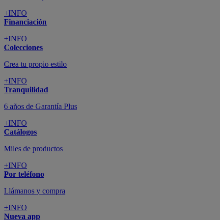
+INFO
Financiación
+INFO
Colecciones
Crea tu propio estilo
+INFO
Tranquilidad
6 años de Garantía Plus
+INFO
Catálogos
Miles de productos
+INFO
Por teléfono
Llámanos y compra
+INFO
Nueva app