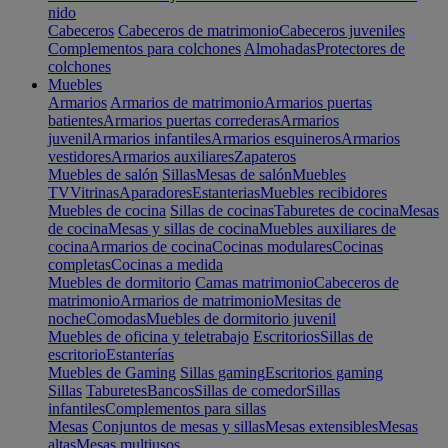
nido
Cabeceros
Cabeceros de matrimonio
Cabeceros juveniles
Complementos para colchones
Almohadas
Protectores de
colchones
Muebles
Armarios
Armarios de matrimonio
Armarios puertas
batientes
Armarios puertas correderas
Armarios
juvenil
Armarios infantiles
Armarios esquineros
Armarios
vestidores
Armarios auxiliares
Zapateros
Muebles de salón
Sillas
Mesas de salón
Muebles
TV
Vitrinas
Aparadores
Estanterias
Muebles recibidores
Muebles de cocina
Sillas de cocinas
Taburetes de cocina
Mesas
de cocina
Mesas y sillas de cocina
Muebles auxiliares de
cocina
Armarios de cocina
Cocinas modulares
Cocinas
completas
Cocinas a medida
Muebles de dormitorio
Camas matrimonio
Cabeceros de
matrimonio
Armarios de matrimonio
Mesitas de
noche
Comodas
Muebles de dormitorio juvenil
Muebles de oficina y teletrabajo
Escritorios
Sillas de
escritorio
Estanterías
Muebles de Gaming
Sillas gaming
Escritorios gaming
Sillas
Taburetes
Bancos
Sillas de comedor
Sillas
infantiles
Complementos para sillas
Mesas
Conjuntos de mesas y sillas
Mesas extensibles
Mesas
altas
Mesas multiusos