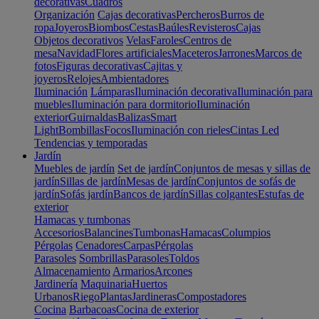
decorativas
Cuadros
Organización
Cajas decorativas
Percheros
Burros de
ropa
Joyeros
Biombos
Cestas
Baúles
Revisteros
Cajas
Objetos decorativos
Velas
Faroles
Centros de
mesa
Navidad
Flores artificiales
Maceteros
Jarrones
Marcos de
fotos
Figuras decorativas
Cajitas y
joyeros
Relojes
Ambientadores
Iluminación
Lámparas
Iluminación decorativa
Iluminación para
muebles
Iluminación para dormitorio
Iluminación
exterior
Guirnaldas
Balizas
Smart
Light
Bombillas
Focos
Iluminación con rieles
Cintas Led
Tendencias y temporadas
Jardín
Muebles de jardín
Set de jardín
Conjuntos de mesas y sillas de
jardín
Sillas de jardín
Mesas de jardín
Conjuntos de sofás de
jardín
Sofás jardín
Bancos de jardín
Sillas colgantes
Estufas de
exterior
Hamacas y tumbonas
Accesorios
Balancines
Tumbonas
Hamacas
Columpios
Pérgolas
Cenadores
Carpas
Pérgolas
Parasoles
Sombrillas
Parasoles
Toldos
Almacenamiento
Armarios
Arcones
Jardinería
Maquinaria
Huertos
Urbanos
Riego
Plantas
Jardineras
Compostadores
Cocina
Barbacoas
Cocina de exterior