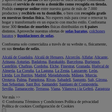
realiza el
servicio de envío a domicilio como recogida en tienda.
Podrás
comprar online
entre nuestra gama de más de 7.000
productos y
recibirlo en tu domicilio
, o bien con
recogida gratis
en nuestras tiendas física.
No esperes más para crear o renovar tu
hogar y transformarlo en un espacio con mucho estilo. Conforama
tiene 300
tiendas de muebles
físicas distribuidas en
6 países
distintos. Aproveche nuestras ofertas de
sofas baratos
,
colchones
baratos
y
liquidaciones de sofas
.
Conforama solo comercializa a través de su website o, físicamente,
en sus
tiendas de sofás
.
Alcalá de Guadaíra
,
Alcalá de Henares
,
Alcorcón
,
Alfafar
,
Alicante
,
Arinaga
,
Asturias
,
Badalona
,
Barakaldo
,
Barcelona
,
Burjassot
,
Castellón
,
Chafiras
,
Cordoba
,
Elche
,
Finestrat
,
Granada
,
Huércal de
Almería
,
La Coruña
,
La Laguna
,
La Zenia
,
Lanzarote
,
León
,
Lleida
,
Los Barrios
,
Madrid
,
Majadahonda
,
Málaga
,
Murcia
,
Orotava
,
Palma
,
Pamplona
,
Rivas
,
Sabadell
,
Sagunto
,
Salt, Girona
,
San Sebastian
,
Sant Boi
,
Santander
,
Santiago de Compostela
,
Sevilla
,
Tamaraceite
,
Terrassa
,
Viana
,
Vilanova i la Geltrú
,
Zaragoza
Ver más >>
© Conforama
Términos y Condiciones
Política de privacidad
Política de cookies
Configuración de Cookies