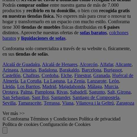
Podrás
comprar online
entre nuestra gama de más de 7.000
productos y
recibirlo en tu domicilio
, o bien con
recogida gratis
en nuestras tiendas física.
No esperes más para crear o renovar tu
hogar y transformarlo en un espacio con mucho estilo. Conforama
tiene 300
tiendas de muebles
físicas distribuidas en
6 países
distintos. Aproveche nuestras ofertas de
sofas baratos
,
colchones
baratos
y
liquidaciones de sofas
.
Conforama solo comercializa a través de su website o, físicamente,
en sus
tiendas de sofás
.
Alcalá de Guadaíra
,
Alcalá de Henares
,
Alcorcón
,
Alfafar
,
Alicante
,
Arinaga
,
Asturias
,
Badalona
,
Barakaldo
,
Barcelona
,
Burjassot
,
Castellón
,
Chafiras
,
Cordoba
,
Elche
,
Finestrat
,
Granada
,
Huércal de
Almería
,
La Coruña
,
La Laguna
,
La Zenia
,
Lanzarote
,
León
,
Lleida
,
Los Barrios
,
Madrid
,
Majadahonda
,
Málaga
,
Murcia
,
Orotava
,
Palma
,
Pamplona
,
Rivas
,
Sabadell
,
Sagunto
,
Salt, Girona
,
San Sebastian
,
Sant Boi
,
Santander
,
Santiago de Compostela
,
Sevilla
,
Tamaraceite
,
Terrassa
,
Viana
,
Vilanova i la Geltrú
,
Zaragoza
Ver más >>
© Conforama
Términos y Condiciones
Política de privacidad
Política de cookies
Configuración de Cookies