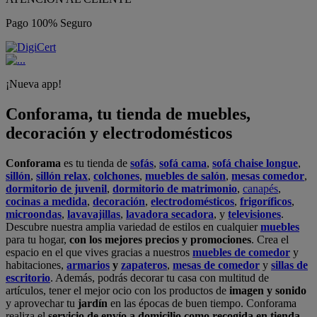
Pago 100% Seguro
¡Nueva app!
Conforama, tu tienda de muebles,
decoración y electrodomésticos
Conforama
es tu tienda de
sofás
,
sofá cama
,
sofá chaise longue
,
sillón
,
sillón relax
,
colchones
,
muebles de salón
,
mesas comedor
,
dormitorio de juvenil
,
dormitorio de matrimonio
,
canapés
,
cocinas a medida
,
decoración
,
electrodomésticos
,
frigoríficos
,
microondas
,
lavavajillas
,
lavadora secadora
, y
televisiones
.
Descubre nuestra amplia variedad de estilos en cualquier
muebles
para tu hogar,
con los mejores precios y promociones
. Crea el
espacio en el que vives gracias a nuestros
muebles de comedor
y
habitaciones,
armarios
y
zapateros
,
mesas de comedor
y
sillas de
escritorio
. Además, podrás decorar tu casa con multitud de
artículos, tener el mejor ocio con los productos de
imagen y sonido
y aprovechar tu
jardín
en las épocas de buen tiempo. Conforama
realiza el
servicio de envío a domicilio como recogida en tienda.