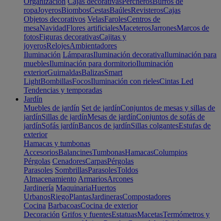
Organización
Cajas decorativas
Percheros
Burros de
ropa
Joyeros
Biombos
Cestas
Baúles
Revisteros
Cajas
Objetos decorativos
Velas
Faroles
Centros de
mesa
Navidad
Flores artificiales
Maceteros
Jarrones
Marcos de
fotos
Figuras decorativas
Cajitas y
joyeros
Relojes
Ambientadores
Iluminación
Lámparas
Iluminación decorativa
Iluminación para
muebles
Iluminación para dormitorio
Iluminación
exterior
Guirnaldas
Balizas
Smart
Light
Bombillas
Focos
Iluminación con rieles
Cintas Led
Tendencias y temporadas
Jardín
Muebles de jardín
Set de jardín
Conjuntos de mesas y sillas de
jardín
Sillas de jardín
Mesas de jardín
Conjuntos de sofás de
jardín
Sofás jardín
Bancos de jardín
Sillas colgantes
Estufas de
exterior
Hamacas y tumbonas
Accesorios
Balancines
Tumbonas
Hamacas
Columpios
Pérgolas
Cenadores
Carpas
Pérgolas
Parasoles
Sombrillas
Parasoles
Toldos
Almacenamiento
Armarios
Arcones
Jardinería
Maquinaria
Huertos
Urbanos
Riego
Plantas
Jardineras
Compostadores
Cocina
Barbacoas
Cocina de exterior
Decoración
Grifos y fuentes
Estatuas
Macetas
Termómetros y