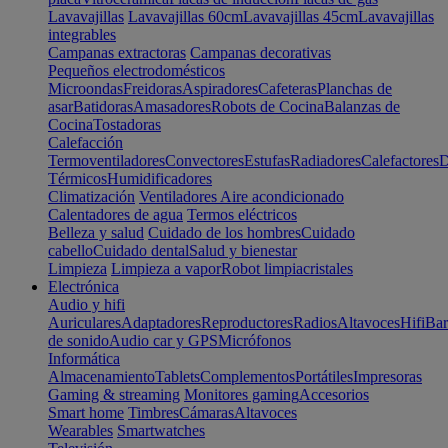
Lavavajillas
Lavavajillas 60cm
Lavavajillas 45cm
Lavavajillas
integrables
Campanas extractoras
Campanas decorativas
Pequeños electrodomésticos
Microondas
Freidoras
Aspiradores
Cafeteras
Planchas de
asar
Batidoras
Amasadores
Robots de Cocina
Balanzas de
Cocina
Tostadoras
Calefacción
Termoventiladores
Convectores
Estufas
Radiadores
Calefactores
D
Térmicos
Humidificadores
Climatización
Ventiladores
Aire acondicionado
Calentadores de agua
Termos eléctricos
Belleza y salud
Cuidado de los hombres
Cuidado
cabello
Cuidado dental
Salud y bienestar
Limpieza
Limpieza a vapor
Robot limpiacristales
Electrónica
Audio y hifi
Auriculares
Adaptadores
Reproductores
Radios
Altavoces
Hifi
Bar
de sonido
Audio car y GPS
Micrófonos
Informática
Almacenamiento
Tablets
Complementos
Portátiles
Impresoras
Gaming & streaming
Monitores gaming
Accesorios
Smart home
Timbres
Cámaras
Altavoces
Wearables
Smartwatches