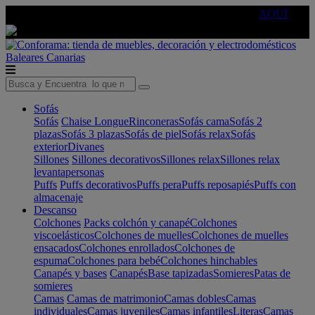
🔵Cambia tu electro con
-10% EXTRA
de descuento ☑️
AQUÍ
Baleares
Canarias
Sofás
Sofás
Chaise Longue
Rinconeras
Sofás cama
Sofás 2
plazas
Sofás 3 plazas
Sofás de piel
Sofás relax
Sofás
exterior
Divanes
Sillones
Sillones decorativos
Sillones relax
Sillones relax
levantapersonas
Puffs
Puffs decorativos
Puffs pera
Puffs reposapiés
Puffs con
almacenaje
Descanso
Colchones
Packs colchón y canapé
Colchones
viscoelásticos
Colchones de muelles
Colchones de muelles
ensacados
Colchones enrollados
Colchones de
espuma
Colchones para bebé
Colchones hinchables
Canapés y bases
Canapés
Base tapizadas
Somieres
Patas de
somieres
Camas
Camas de matrimonio
Camas dobles
Camas
individuales
Camas juveniles
Camas infantiles
Literas
Camas