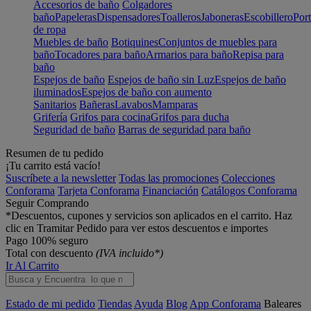
Accesorios de baño
Colgadores
baño
Papeleras
Dispensadores
Toalleros
Jaboneras
Escobillero
Port
de ropa
Muebles de baño
Botiquines
Conjuntos de muebles para
baño
Tocadores para baño
Armarios para baño
Repisa para
baño
Espejos de baño
Espejos de baño sin Luz
Espejos de baño
iluminados
Espejos de baño con aumento
Sanitarios
Bañeras
Lavabos
Mamparas
Grifería
Grifos para cocina
Grifos para ducha
Seguridad de baño
Barras de seguridad para baño
Resumen de tu pedido
¡Tu carrito está vacío!
Suscríbete a la newsletter
Todas las promociones
Colecciones
Conforama
Tarjeta Conforama
Financiación
Catálogos Conforama
Seguir Comprando
*Descuentos, cupones y servicios son aplicados en el carrito. Haz
clic en Tramitar Pedido para ver estos descuentos e importes
Pago 100% seguro
Total con descuento
(IVA incluido*)
Ir Al Carrito
Estado de mi pedido
Tiendas
Ayuda
Blog
App Conforama
Baleares