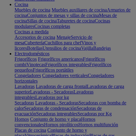
Cocina
Muebles de cocina
Muebles auxiliares de cocina
Armarios de
cocina
Conjuntos de mesas y sillas de cocina
Mesas de
cocina
Sillas de cocina
Taburetes de cocina
Cocinas
modulares
Cocinas completas
Cocinas a medida
Accesorios de cocina
Menaje
Servicio de
mesa
Cubertería
Cuchillos para chef
Vinos y
licores
Botellas
Utensilios de cocina
Vajilla
Bandejas
Electrodomésticos
Frigoríficos
Frigoríficos americanos
Frigoríficos
combi
Vinotecas
Frigoríficos integrables
Frigoríficos
pequeños
Frigoríficos portátiles
Congeladores
Congeladores verticales
Congeladores
horizontales
Lavadoras
Lavadoras de carga frontal
Lavadoras de carga
superior
Lavadoras - Secadoras
Lavadoras
integrables
Lavadoras por kg
Secadoras
Lavadoras - Secadoras
Secadoras con bomba de
calor
Secadoras de condensación
Secadoras de
evacuación
Secadoras integrables
Secadoras por Kg
Hornos
Conjunto de horno y placa
Hornos
convencionales
Hornos pirolíticos
Hornos multifunción
Placas de cocina
Conjunto de horno y
placa
Vitrocerámica
Placas de inducción
Placas de gas