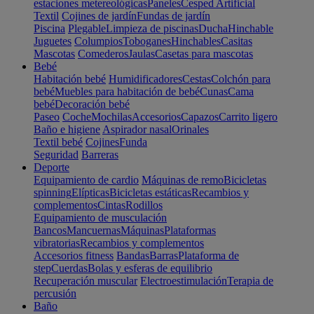
estaciones metereológicas
Paneles
Cesped Artificial
Textil
Cojines de jardín
Fundas de jardín
Piscina
Plegable
Limpieza de piscinas
Ducha
Hinchable
Juguetes
Columpios
Toboganes
Hinchables
Casitas
Mascotas
Comederos
Jaulas
Casetas para mascotas
Bebé
Habitación bebé
Humidificadores
Cestas
Colchón para
bebé
Muebles para habitación de bebé
Cunas
Cama
bebé
Decoración bebé
Paseo
Coche
Mochilas
Accesorios
Capazos
Carrito ligero
Baño e higiene
Aspirador nasal
Orinales
Textil bebé
Cojines
Funda
Seguridad
Barreras
Deporte
Equipamiento de cardio
Máquinas de remo
Bicicletas
spinning
Elípticas
Bicicletas estáticas
Recambios y
complementos
Cintas
Rodillos
Equipamiento de musculación
Bancos
Mancuernas
Máquinas
Plataformas
vibratorias
Recambios y complementos
Accesorios fitness
Bandas
Barras
Plataforma de
step
Cuerdas
Bolas y esferas de equilibrio
Recuperación muscular
Electroestimulación
Terapia de
percusión
Baño