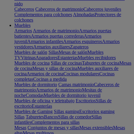
nido
Cabeceros
Cabeceros de matrimonio
Cabeceros juveniles
Complementos para colchones
Almohadas
Protectores de
colchones
Muebles
Armarios
Armarios de matrimonio
Armarios puertas
batientes
Armarios puertas correderas
Armarios
juvenil
Armarios infantiles
Armarios esquineros
Armarios
vestidores
Armarios auxiliares
Zapateros
Muebles de salón
Sillas
Mesas de salón
Muebles
TV
Vitrinas
Aparadores
Estanterias
Muebles recibidores
Muebles de cocina
Sillas de cocinas
Taburetes de cocina
Mesas
de cocina
Mesas y sillas de cocina
Muebles auxiliares de
cocina
Armarios de cocina
Cocinas modulares
Cocinas
completas
Cocinas a medida
Muebles de dormitorio
Camas matrimonio
Cabeceros de
matrimonio
Armarios de matrimonio
Mesitas de
noche
Comodas
Muebles de dormitorio juvenil
Muebles de oficina y teletrabajo
Escritorios
Sillas de
escritorio
Estanterías
Muebles de Gaming
Sillas gaming
Escritorios gaming
Sillas
Taburetes
Bancos
Sillas de comedor
Sillas
infantiles
Complementos para sillas
Mesas
Conjuntos de mesas y sillas
Mesas extensibles
Mesas
altas
Mesas multiusos