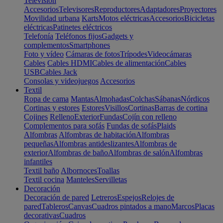
Televisión
Accesorios
Televisores
Reproductores
Adaptadores
Proyectores
Movilidad urbana
Karts
Motos eléctricas
Accesorios
Bicicletas
eléctricas
Patinetes eléctricos
Telefonía
Teléfonos fijos
Gadgets y
complementos
Smartphones
Foto y vídeo
Cámaras de fotos
Trípodes
Videocámaras
Cables
Cables HDMI
Cables de alimentación
Cables
USB
Cables Jack
Consolas y videojuegos
Accesorios
Textil
Ropa de cama
Mantas
Almohadas
Colchas
Sábanas
Nórdicos
Cortinas y estores
Estores
Visillos
Cortinas
Barras de cortina
Cojines
Relleno
Exterior
Fundas
Cojín con relleno
Complementos para sofás
Fundas de sofás
Plaids
Alfombras
Alfombras de habitación
Alfombras
pequeñas
Alfombras antideslizantes
Alfombras de
exterior
Alfombras de baño
Alfombras de salón
Alfombras
infantiles
Textil baño
Albornoces
Toallas
Textil cocina
Manteles
Servilletas
Decoración
Decoración de pared
Letreros
Espejos
Relojes de
pared
Tableros
Canvas
Cuadros pintados a mano
Marcos
Placas
decorativas
Cuadros