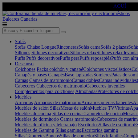
🔵Cambia tu electro con
-10% EXTRA
de descuento ☑️
AQUÍ
Baleares
Canarias
Sofás
Sofás
Chaise Longue
Rinconeras
Sofás cama
Sofás 2 plazas
Sofá
Sillones
Sillones decorativos
Sillones relax
Sillones relax levant
Puffs
Puffs decorativos
Puffs pera
Puffs reposapiés
Puffs con al
Descanso
Colchones
Packs colchón y canapé
Colchones viscoelásticos
Col
Canapés y bases
Canapés
Base tapizadas
Somieres
Patas de somi
Camas
Camas de matrimonio
Camas dobles
Camas individuales
Cabeceros
Cabeceros de matrimonio
Cabeceros juveniles
Complementos para colchones
Almohadas
Protectores de colch
Muebles
Armarios
Armarios de matrimonio
Armarios puertas batientes
Ar
Muebles de salón
Sillas
Mesas de salón
Muebles TV
Vitrinas
Apa
Muebles de cocina
Sillas de cocinas
Taburetes de cocina
Mesas d
Muebles de dormitorio
Camas matrimonio
Cabeceros de matrim
Muebles de oficina y teletrabajo
Escritorios
Sillas de escritorio
Es
Muebles de Gaming
Sillas gaming
Escritorios gaming
Sillas
Taburetes
Bancos
Sillas de comedor
Sillas infantiles
Complem