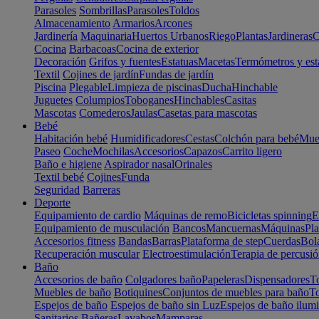
Parasoles
Sombrillas
Parasoles
Toldos
Almacenamiento
Armarios
Arcones
Jardinería
Maquinaria
Huertos Urbanos
Riego
Plantas
Jardineras
C
Cocina
Barbacoas
Cocina de exterior
Decoración
Grifos y fuentes
Estatuas
Macetas
Termómetros y est
Textil
Cojines de jardín
Fundas de jardín
Piscina
Plegable
Limpieza de piscinas
Ducha
Hinchable
Juguetes
Columpios
Toboganes
Hinchables
Casitas
Mascotas
Comederos
Jaulas
Casetas para mascotas
Bebé
Habitación bebé
Humidificadores
Cestas
Colchón para bebé
Mueb
Paseo
Coche
Mochilas
Accesorios
Capazos
Carrito ligero
Baño e higiene
Aspirador nasal
Orinales
Textil bebé
Cojines
Funda
Seguridad
Barreras
Deporte
Equipamiento de cardio
Máquinas de remo
Bicicletas spinning
E
Equipamiento de musculación
Bancos
Mancuernas
Máquinas
Pla
Accesorios fitness
Bandas
Barras
Plataforma de step
Cuerdas
Bola
Recuperación muscular
Electroestimulación
Terapia de percusi
Baño
Accesorios de baño
Colgadores baño
Papeleras
Dispensadores
To
Muebles de baño
Botiquines
Conjuntos de muebles para baño
To
Espejos de baño
Espejos de baño sin Luz
Espejos de baño ilum
Sanitarios
Bañeras
Lavabos
Mamparas