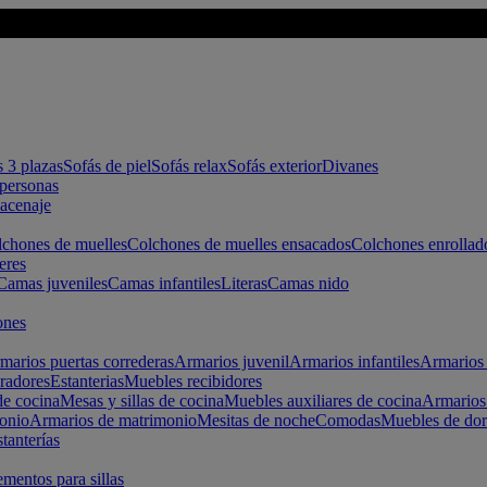
s 3 plazas
Sofás de piel
Sofás relax
Sofás exterior
Divanes
apersonas
macenaje
chones de muelles
Colchones de muelles ensacados
Colchones enrollad
eres
Camas juveniles
Camas infantiles
Literas
Camas nido
ones
marios puertas correderas
Armarios juvenil
Armarios infantiles
Armarios 
radores
Estanterias
Muebles recibidores
e cocina
Mesas y sillas de cocina
Muebles auxiliares de cocina
Armarios
onio
Armarios de matrimonio
Mesitas de noche
Comodas
Muebles de dor
tanterías
entos para sillas