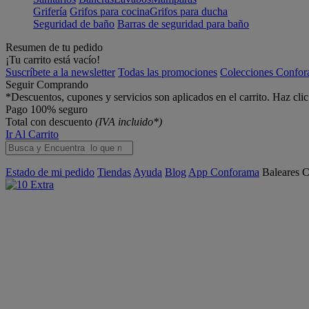
Grifería
Grifos para cocina
Grifos para ducha
Seguridad de baño
Barras de seguridad para baño
Resumen de tu pedido
¡Tu carrito está vacío!
Suscríbete a la newsletter
Todas las promociones
Colecciones Confo
Seguir Comprando
*Descuentos, cupones y servicios son aplicados en el carrito. Haz cli
Pago 100% seguro
Total con descuento
(IVA incluido*)
Ir Al Carrito
Estado de mi pedido
Tiendas
Ayuda
Blog
App Conforama
Baleares
C