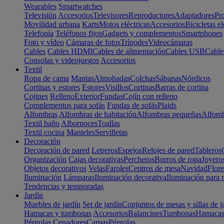
Wearables
Smartwatches
Televisión
Accesorios
Televisores
Reproductores
Adaptadores
Pr
Movilidad urbana
Karts
Motos eléctricas
Accesorios
Bicicletas el
Telefonía
Teléfonos fijos
Gadgets y complementos
Smartphones
Foto y vídeo
Cámaras de fotos
Trípodes
Videocámaras
Cables
Cables HDMI
Cables de alimentación
Cables USB
Cable
Consolas y videojuegos
Accesorios
Textil
Ropa de cama
Mantas
Almohadas
Colchas
Sábanas
Nórdicos
Cortinas y estores
Estores
Visillos
Cortinas
Barras de cortina
Cojines
Relleno
Exterior
Fundas
Cojín con relleno
Complementos para sofás
Fundas de sofás
Plaids
Alfombras
Alfombras de habitación
Alfombras pequeñas
Alfomb
Textil baño
Albornoces
Toallas
Textil cocina
Manteles
Servilletas
Decoración
Decoración de pared
Letreros
Espejos
Relojes de pared
Tableros
Organización
Cajas decorativas
Percheros
Burros de ropa
Joyero
Objetos decorativos
Velas
Faroles
Centros de mesa
Navidad
Flore
Iluminación
Lámparas
Iluminación decorativa
Iluminación para 
Tendencias y temporadas
Jardín
Muebles de jardín
Set de jardín
Conjuntos de mesas y sillas de j
Hamacas y tumbonas
Accesorios
Balancines
Tumbonas
Hamaca
Pérgolas
Cenadores
Carpas
Pérgolas