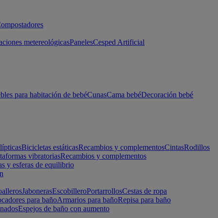
ompostadores
aciones metereológicas
Paneles
Cesped Artificial
les para habitación de bebé
Cunas
Cama bebé
Decoración bebé
lípticas
Bicicletas estáticas
Recambios y complementos
Cintas
Rodillos
taformas vibratorias
Recambios y complementos
s y esferas de equilibrio
ón
alleros
Jaboneras
Escobillero
Portarrollos
Cestas de ropa
cadores para baño
Armarios para baño
Repisa para baño
inados
Espejos de baño con aumento