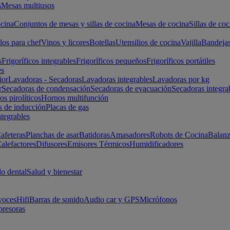
s
Mesas multiusos
cina
Conjuntos de mesas y sillas de cocina
Mesas de cocina
Sillas de coc
los para chef
Vinos y licores
Botellas
Utensilios de cocina
Vajilla
Bandeja
s
Frigoríficos integrables
Frigoríficos pequeños
Frigoríficos portátiles
es
ior
Lavadoras - Secadoras
Lavadoras integrables
Lavadoras por kg
r
Secadoras de condensación
Secadoras de evacuación
Secadoras integra
s pirolíticos
Hornos multifunción
s de inducción
Placas de gas
ntegrables
afeteras
Planchas de asar
Batidoras
Amasadores
Robots de Cocina
Balanz
alefactores
Difusores
Emisores Térmicos
Humidificadores
o dental
Salud y bienestar
voces
Hifi
Barras de sonido
Audio car y GPS
Micrófonos
presoras