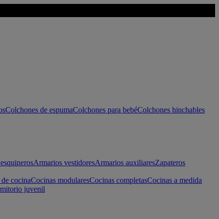
os
Colchones de espuma
Colchones para bebé
Colchones hinchables
esquineros
Armarios vestidores
Armarios auxiliares
Zapateros
 de cocina
Cocinas modulares
Cocinas completas
Cocinas a medida
mitorio juvenil