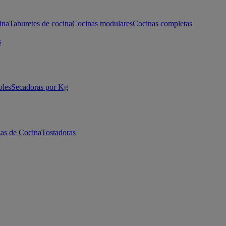
ina
Taburetes de cocina
Cocinas modulares
Cocinas completas
s
bles
Secadoras por Kg
as de Cocina
Tostadoras