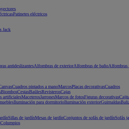
oyectores
éctricas
Patinetes eléctricos
s Jack
ras antideslizantes
Alfombras de exterior
Alfombras de baño
Alfombras 
Canvas
Cuadros pintados a mano
Marcos
Placas decorativas
Cuadros
s
Biombos
Cestas
Baúles
Revisteros
Cajas
s artificiales
Maceteros
Jarrones
Marcos de fotos
Figuras decorativas
Cajit
muebles
Iluminación para dormitorio
Iluminación exterior
Guirnaldas
Bali
ardín
Sillas de jardín
Mesas de jardín
Conjuntos de sofás de jardín
Sofás j
s
Columpios