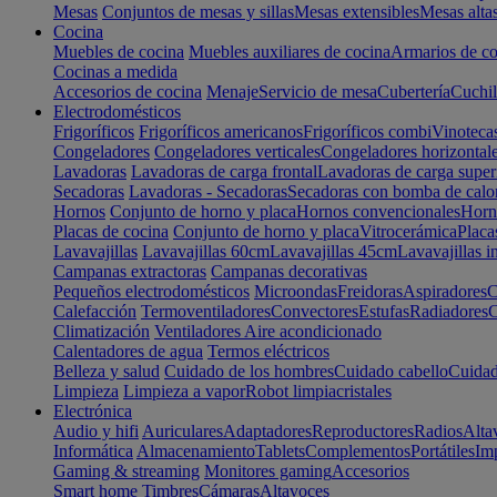
Mesas
Conjuntos de mesas y sillas
Mesas extensibles
Mesas alta
Cocina
Muebles de cocina
Muebles auxiliares de cocina
Armarios de co
Cocinas a medida
Accesorios de cocina
Menaje
Servicio de mesa
Cubertería
Cuchil
Electrodomésticos
Frigoríficos
Frigoríficos americanos
Frigoríficos combi
Vinoteca
Congeladores
Congeladores verticales
Congeladores horizontal
Lavadoras
Lavadoras de carga frontal
Lavadoras de carga super
Secadoras
Lavadoras - Secadoras
Secadoras con bomba de calo
Hornos
Conjunto de horno y placa
Hornos convencionales
Horno
Placas de cocina
Conjunto de horno y placa
Vitrocerámica
Placa
Lavavajillas
Lavavajillas 60cm
Lavavajillas 45cm
Lavavajillas i
Campanas extractoras
Campanas decorativas
Pequeños electrodomésticos
Microondas
Freidoras
Aspiradores
C
Calefacción
Termoventiladores
Convectores
Estufas
Radiadores
C
Climatización
Ventiladores
Aire acondicionado
Calentadores de agua
Termos eléctricos
Belleza y salud
Cuidado de los hombres
Cuidado cabello
Cuidad
Limpieza
Limpieza a vapor
Robot limpiacristales
Electrónica
Audio y hifi
Auriculares
Adaptadores
Reproductores
Radios
Alta
Informática
Almacenamiento
Tablets
Complementos
Portátiles
Im
Gaming & streaming
Monitores gaming
Accesorios
Smart home
Timbres
Cámaras
Altavoces