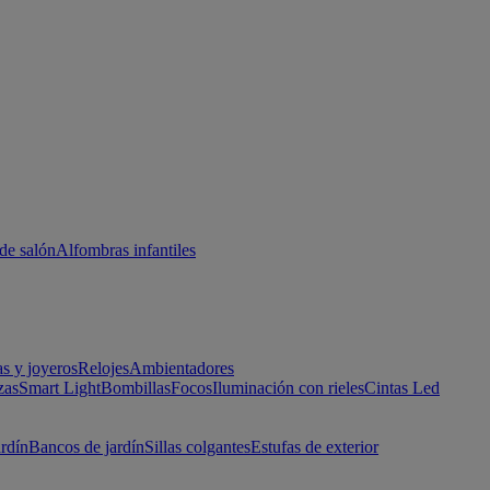
de salón
Alfombras infantiles
as y joyeros
Relojes
Ambientadores
zas
Smart Light
Bombillas
Focos
Iluminación con rieles
Cintas Led
ardín
Bancos de jardín
Sillas colgantes
Estufas de exterior