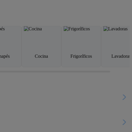
napés
Cocina
Frigoríficos
Lavadoras