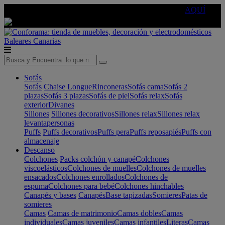
🔵Cambia tu electro con
-10% EXTRA
de descuento ☑️
AQUÍ
Baleares
Canarias
Sofás
Sofás
Chaise Longue
Rinconeras
Sofás cama
Sofás 2
plazas
Sofás 3 plazas
Sofás de piel
Sofás relax
Sofás
exterior
Divanes
Sillones
Sillones decorativos
Sillones relax
Sillones relax
levantapersonas
Puffs
Puffs decorativos
Puffs pera
Puffs reposapiés
Puffs con
almacenaje
Descanso
Colchones
Packs colchón y canapé
Colchones
viscoelásticos
Colchones de muelles
Colchones de muelles
ensacados
Colchones enrollados
Colchones de
espuma
Colchones para bebé
Colchones hinchables
Canapés y bases
Canapés
Base tapizadas
Somieres
Patas de
somieres
Camas
Camas de matrimonio
Camas dobles
Camas
individuales
Camas juveniles
Camas infantiles
Literas
Camas