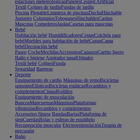
estaciones metereológicas
Paneles
Cesped Artificial
Textil
Cojines de jardín
Fundas de jardín
Piscina
Plegable
Limpieza de piscinas
Ducha
Hinchable
Juguetes
Columpios
Toboganes
Hinchables
Casitas
Mascotas
Comederos
Jaulas
Casetas para mascotas
Bebé
Habitación bebé
Humidificadores
Cestas
Colchón para
bebé
Muebles para habitación de bebé
Cunas
Cama
bebé
Decoración bebé
Paseo
Coche
Mochilas
Accesorios
Capazos
Carrito ligero
Baño e higiene
Aspirador nasal
Orinales
Textil bebé
Cojines
Funda
Seguridad
Barreras
Deporte
Equipamiento de cardio
Máquinas de remo
Bicicletas
spinning
Elípticas
Bicicletas estáticas
Recambios y
complementos
Cintas
Rodillos
Equipamiento de musculación
Bancos
Mancuernas
Máquinas
Plataformas
vibratorias
Recambios y complementos
Accesorios fitness
Bandas
Barras
Plataforma de
step
Cuerdas
Bolas y esferas de equilibrio
Recuperación muscular
Electroestimulación
Terapia de
percusión
Baño