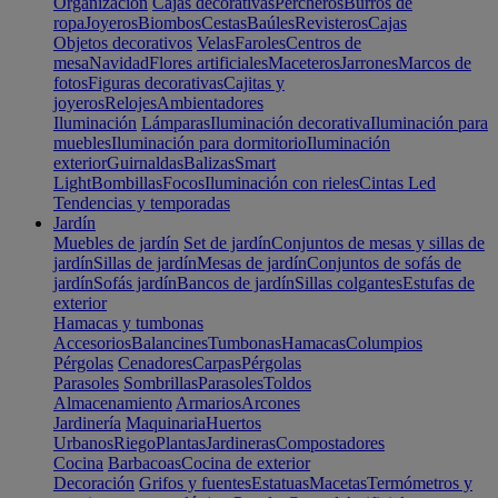
Organización
Cajas decorativas
Percheros
Burros de
ropa
Joyeros
Biombos
Cestas
Baúles
Revisteros
Cajas
Objetos decorativos
Velas
Faroles
Centros de
mesa
Navidad
Flores artificiales
Maceteros
Jarrones
Marcos de
fotos
Figuras decorativas
Cajitas y
joyeros
Relojes
Ambientadores
Iluminación
Lámparas
Iluminación decorativa
Iluminación para
muebles
Iluminación para dormitorio
Iluminación
exterior
Guirnaldas
Balizas
Smart
Light
Bombillas
Focos
Iluminación con rieles
Cintas Led
Tendencias y temporadas
Jardín
Muebles de jardín
Set de jardín
Conjuntos de mesas y sillas de
jardín
Sillas de jardín
Mesas de jardín
Conjuntos de sofás de
jardín
Sofás jardín
Bancos de jardín
Sillas colgantes
Estufas de
exterior
Hamacas y tumbonas
Accesorios
Balancines
Tumbonas
Hamacas
Columpios
Pérgolas
Cenadores
Carpas
Pérgolas
Parasoles
Sombrillas
Parasoles
Toldos
Almacenamiento
Armarios
Arcones
Jardinería
Maquinaria
Huertos
Urbanos
Riego
Plantas
Jardineras
Compostadores
Cocina
Barbacoas
Cocina de exterior
Decoración
Grifos y fuentes
Estatuas
Macetas
Termómetros y