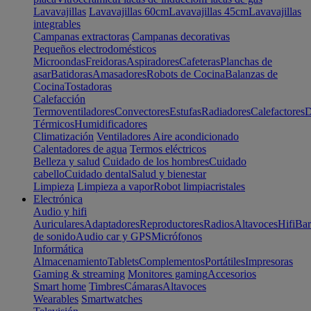
Lavavajillas
Lavavajillas 60cm
Lavavajillas 45cm
Lavavajillas
integrables
Campanas extractoras
Campanas decorativas
Pequeños electrodomésticos
Microondas
Freidoras
Aspiradores
Cafeteras
Planchas de
asar
Batidoras
Amasadores
Robots de Cocina
Balanzas de
Cocina
Tostadoras
Calefacción
Termoventiladores
Convectores
Estufas
Radiadores
Calefactores
D
Térmicos
Humidificadores
Climatización
Ventiladores
Aire acondicionado
Calentadores de agua
Termos eléctricos
Belleza y salud
Cuidado de los hombres
Cuidado
cabello
Cuidado dental
Salud y bienestar
Limpieza
Limpieza a vapor
Robot limpiacristales
Electrónica
Audio y hifi
Auriculares
Adaptadores
Reproductores
Radios
Altavoces
Hifi
Bar
de sonido
Audio car y GPS
Micrófonos
Informática
Almacenamiento
Tablets
Complementos
Portátiles
Impresoras
Gaming & streaming
Monitores gaming
Accesorios
Smart home
Timbres
Cámaras
Altavoces
Wearables
Smartwatches