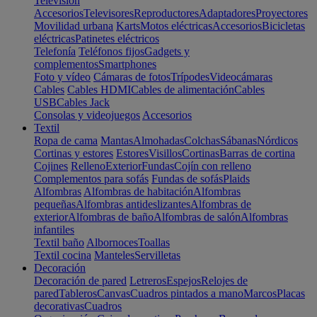
Televisión
Accesorios
Televisores
Reproductores
Adaptadores
Proyectores
Movilidad urbana
Karts
Motos eléctricas
Accesorios
Bicicletas
eléctricas
Patinetes eléctricos
Telefonía
Teléfonos fijos
Gadgets y
complementos
Smartphones
Foto y vídeo
Cámaras de fotos
Trípodes
Videocámaras
Cables
Cables HDMI
Cables de alimentación
Cables
USB
Cables Jack
Consolas y videojuegos
Accesorios
Textil
Ropa de cama
Mantas
Almohadas
Colchas
Sábanas
Nórdicos
Cortinas y estores
Estores
Visillos
Cortinas
Barras de cortina
Cojines
Relleno
Exterior
Fundas
Cojín con relleno
Complementos para sofás
Fundas de sofás
Plaids
Alfombras
Alfombras de habitación
Alfombras
pequeñas
Alfombras antideslizantes
Alfombras de
exterior
Alfombras de baño
Alfombras de salón
Alfombras
infantiles
Textil baño
Albornoces
Toallas
Textil cocina
Manteles
Servilletas
Decoración
Decoración de pared
Letreros
Espejos
Relojes de
pared
Tableros
Canvas
Cuadros pintados a mano
Marcos
Placas
decorativas
Cuadros