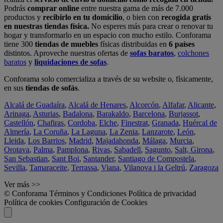
Podrás
comprar online
entre nuestra gama de más de 7.000
productos y
recibirlo en tu domicilio
, o bien con
recogida gratis
en nuestras tiendas física.
No esperes más para crear o renovar tu
hogar y transformarlo en un espacio con mucho estilo. Conforama
tiene 300
tiendas de muebles
físicas distribuidas en
6 países
distintos. Aproveche nuestras ofertas de
sofas baratos
,
colchones
baratos
y
liquidaciones de sofas
.
Conforama solo comercializa a través de su website o, físicamente,
en sus
tiendas de sofás
.
Alcalá de Guadaíra
,
Alcalá de Henares
,
Alcorcón
,
Alfafar
,
Alicante
,
Arinaga
,
Asturias
,
Badalona
,
Barakaldo
,
Barcelona
,
Burjassot
,
Castellón
,
Chafiras
,
Cordoba
,
Elche
,
Finestrat
,
Granada
,
Huércal de
Almería
,
La Coruña
,
La Laguna
,
La Zenia
,
Lanzarote
,
León
,
Lleida
,
Los Barrios
,
Madrid
,
Majadahonda
,
Málaga
,
Murcia
,
Orotava
,
Palma
,
Pamplona
,
Rivas
,
Sabadell
,
Sagunto
,
Salt, Girona
,
San Sebastian
,
Sant Boi
,
Santander
,
Santiago de Compostela
,
Sevilla
,
Tamaraceite
,
Terrassa
,
Viana
,
Vilanova i la Geltrú
,
Zaragoza
Ver más >>
© Conforama
Términos y Condiciones
Política de privacidad
Política de cookies
Configuración de Cookies