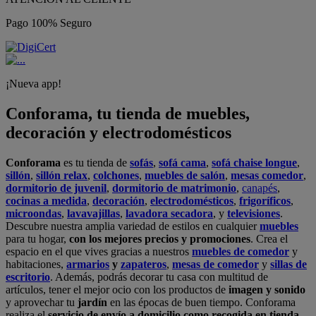
Pago 100% Seguro
¡Nueva app!
Conforama, tu tienda de muebles,
decoración y electrodomésticos
Conforama
es tu tienda de
sofás
,
sofá cama
,
sofá chaise longue
,
sillón
,
sillón relax
,
colchones
,
muebles de salón
,
mesas comedor
,
dormitorio de juvenil
,
dormitorio de matrimonio
,
canapés
,
cocinas a medida
,
decoración
,
electrodomésticos
,
frigoríficos
,
microondas
,
lavavajillas
,
lavadora secadora
, y
televisiones
.
Descubre nuestra amplia variedad de estilos en cualquier
muebles
para tu hogar,
con los mejores precios y promociones
. Crea el
espacio en el que vives gracias a nuestros
muebles de comedor
y
habitaciones,
armarios
y
zapateros
,
mesas de comedor
y
sillas de
escritorio
. Además, podrás decorar tu casa con multitud de
artículos, tener el mejor ocio con los productos de
imagen y sonido
y aprovechar tu
jardín
en las épocas de buen tiempo. Conforama
realiza el
servicio de envío a domicilio como recogida en tienda.