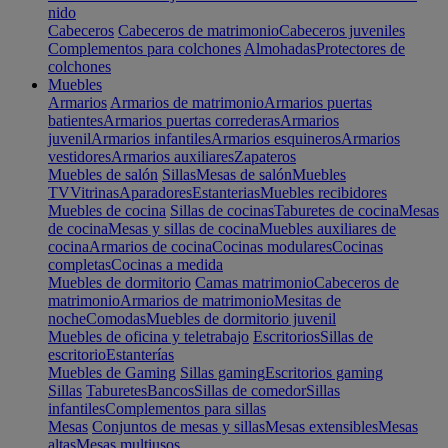
nido
Cabeceros
Cabeceros de matrimonio
Cabeceros juveniles
Complementos para colchones
Almohadas
Protectores de
colchones
Muebles
Armarios
Armarios de matrimonio
Armarios puertas
batientes
Armarios puertas correderas
Armarios
juvenil
Armarios infantiles
Armarios esquineros
Armarios
vestidores
Armarios auxiliares
Zapateros
Muebles de salón
Sillas
Mesas de salón
Muebles
TV
Vitrinas
Aparadores
Estanterias
Muebles recibidores
Muebles de cocina
Sillas de cocinas
Taburetes de cocina
Mesas
de cocina
Mesas y sillas de cocina
Muebles auxiliares de
cocina
Armarios de cocina
Cocinas modulares
Cocinas
completas
Cocinas a medida
Muebles de dormitorio
Camas matrimonio
Cabeceros de
matrimonio
Armarios de matrimonio
Mesitas de
noche
Comodas
Muebles de dormitorio juvenil
Muebles de oficina y teletrabajo
Escritorios
Sillas de
escritorio
Estanterías
Muebles de Gaming
Sillas gaming
Escritorios gaming
Sillas
Taburetes
Bancos
Sillas de comedor
Sillas
infantiles
Complementos para sillas
Mesas
Conjuntos de mesas y sillas
Mesas extensibles
Mesas
altas
Mesas multiusos