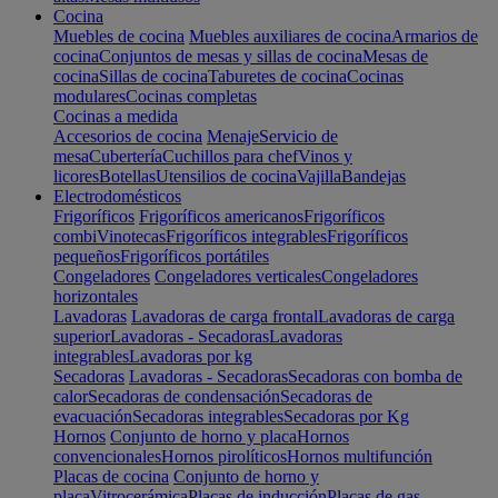
Cocina
Muebles de cocina
Muebles auxiliares de cocina
Armarios de
cocina
Conjuntos de mesas y sillas de cocina
Mesas de
cocina
Sillas de cocina
Taburetes de cocina
Cocinas
modulares
Cocinas completas
Cocinas a medida
Accesorios de cocina
Menaje
Servicio de
mesa
Cubertería
Cuchillos para chef
Vinos y
licores
Botellas
Utensilios de cocina
Vajilla
Bandejas
Electrodomésticos
Frigoríficos
Frigoríficos americanos
Frigoríficos
combi
Vinotecas
Frigoríficos integrables
Frigoríficos
pequeños
Frigoríficos portátiles
Congeladores
Congeladores verticales
Congeladores
horizontales
Lavadoras
Lavadoras de carga frontal
Lavadoras de carga
superior
Lavadoras - Secadoras
Lavadoras
integrables
Lavadoras por kg
Secadoras
Lavadoras - Secadoras
Secadoras con bomba de
calor
Secadoras de condensación
Secadoras de
evacuación
Secadoras integrables
Secadoras por Kg
Hornos
Conjunto de horno y placa
Hornos
convencionales
Hornos pirolíticos
Hornos multifunción
Placas de cocina
Conjunto de horno y
placa
Vitrocerámica
Placas de inducción
Placas de gas