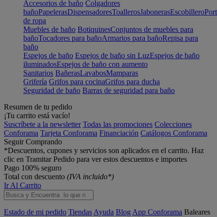
Accesorios de baño
Colgadores
baño
Papeleras
Dispensadores
Toalleros
Jaboneras
Escobillero
Port
de ropa
Muebles de baño
Botiquines
Conjuntos de muebles para
baño
Tocadores para baño
Armarios para baño
Repisa para
baño
Espejos de baño
Espejos de baño sin Luz
Espejos de baño
iluminados
Espejos de baño con aumento
Sanitarios
Bañeras
Lavabos
Mamparas
Grifería
Grifos para cocina
Grifos para ducha
Seguridad de baño
Barras de seguridad para baño
Resumen de tu pedido
¡Tu carrito está vacío!
Suscríbete a la newsletter
Todas las promociones
Colecciones
Conforama
Tarjeta Conforama
Financiación
Catálogos Conforama
Seguir Comprando
*Descuentos, cupones y servicios son aplicados en el carrito. Haz
clic en Tramitar Pedido para ver estos descuentos e importes
Pago 100% seguro
Total con descuento
(IVA incluido*)
Ir Al Carrito
Estado de mi pedido
Tiendas
Ayuda
Blog
App Conforama
Baleares