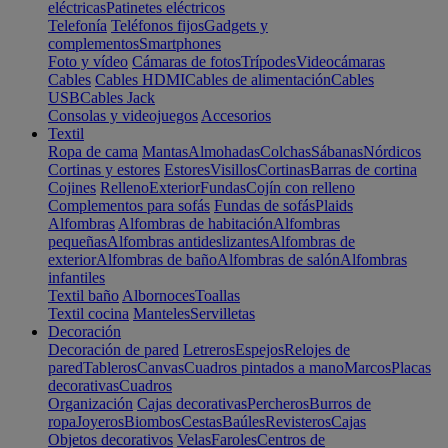
eléctricas
Patinetes eléctricos
Telefonía
Teléfonos fijos
Gadgets y
complementos
Smartphones
Foto y vídeo
Cámaras de fotos
Trípodes
Videocámaras
Cables
Cables HDMI
Cables de alimentación
Cables
USB
Cables Jack
Consolas y videojuegos
Accesorios
Textil
Ropa de cama
Mantas
Almohadas
Colchas
Sábanas
Nórdicos
Cortinas y estores
Estores
Visillos
Cortinas
Barras de cortina
Cojines
Relleno
Exterior
Fundas
Cojín con relleno
Complementos para sofás
Fundas de sofás
Plaids
Alfombras
Alfombras de habitación
Alfombras
pequeñas
Alfombras antideslizantes
Alfombras de
exterior
Alfombras de baño
Alfombras de salón
Alfombras
infantiles
Textil baño
Albornoces
Toallas
Textil cocina
Manteles
Servilletas
Decoración
Decoración de pared
Letreros
Espejos
Relojes de
pared
Tableros
Canvas
Cuadros pintados a mano
Marcos
Placas
decorativas
Cuadros
Organización
Cajas decorativas
Percheros
Burros de
ropa
Joyeros
Biombos
Cestas
Baúles
Revisteros
Cajas
Objetos decorativos
Velas
Faroles
Centros de