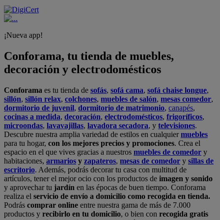
¡Nueva app!
Conforama, tu tienda de muebles,
decoración y electrodomésticos
Conforama
es tu tienda de
sofás
,
sofá cama
,
sofá chaise longue
,
sillón
,
sillón relax
,
colchones
,
muebles de salón
,
mesas comedor
,
dormitorio de juvenil
,
dormitorio de matrimonio
,
canapés
,
cocinas a medida
,
decoración
,
electrodomésticos
,
frigoríficos
,
microondas
,
lavavajillas
,
lavadora secadora
, y
televisiones
.
Descubre nuestra amplia variedad de estilos en cualquier
muebles
para tu hogar,
con los mejores precios y promociones
. Crea el
espacio en el que vives gracias a nuestros
muebles de comedor
y
habitaciones,
armarios
y
zapateros
,
mesas de comedor
y
sillas de
escritorio
. Además, podrás decorar tu casa con multitud de
artículos, tener el mejor ocio con los productos de
imagen y sonido
y aprovechar tu
jardín
en las épocas de buen tiempo. Conforama
realiza el
servicio de envío a domicilio como recogida en tienda.
Podrás
comprar online
entre nuestra gama de más de 7.000
productos y
recibirlo en tu domicilio
, o bien con
recogida gratis