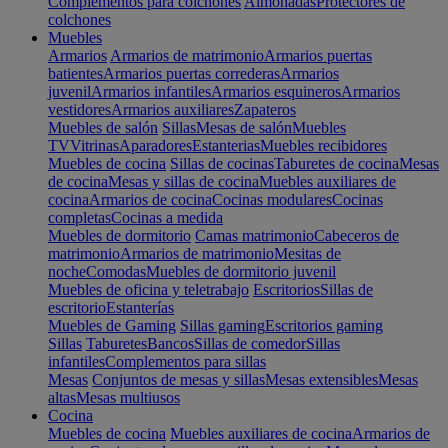
Complementos para colchones
Almohadas
Protectores de
colchones
Muebles
Armarios
Armarios de matrimonio
Armarios puertas
batientes
Armarios puertas correderas
Armarios
juvenil
Armarios infantiles
Armarios esquineros
Armarios
vestidores
Armarios auxiliares
Zapateros
Muebles de salón
Sillas
Mesas de salón
Muebles
TV
Vitrinas
Aparadores
Estanterias
Muebles recibidores
Muebles de cocina
Sillas de cocinas
Taburetes de cocina
Mesas
de cocina
Mesas y sillas de cocina
Muebles auxiliares de
cocina
Armarios de cocina
Cocinas modulares
Cocinas
completas
Cocinas a medida
Muebles de dormitorio
Camas matrimonio
Cabeceros de
matrimonio
Armarios de matrimonio
Mesitas de
noche
Comodas
Muebles de dormitorio juvenil
Muebles de oficina y teletrabajo
Escritorios
Sillas de
escritorio
Estanterías
Muebles de Gaming
Sillas gaming
Escritorios gaming
Sillas
Taburetes
Bancos
Sillas de comedor
Sillas
infantiles
Complementos para sillas
Mesas
Conjuntos de mesas y sillas
Mesas extensibles
Mesas
altas
Mesas multiusos
Cocina
Muebles de cocina
Muebles auxiliares de cocina
Armarios de