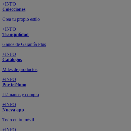
+INFO
Colecciones
Crea tu propio estilo
+INFO
Tranquilidad
6 años de Garantía Plus
+INFO
Catálogos
Miles de productos
+INFO
Por teléfono
Llámanos y compra
+INFO
Nueva app
Todo en tu móvil
+INFO