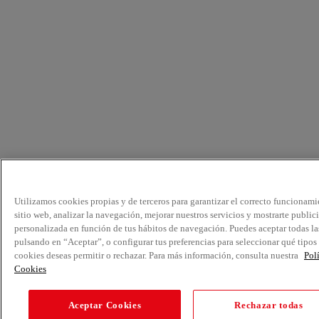
Utilizamos cookies propias y de terceros para garantizar el correcto funcionami
sitio web, analizar la navegación, mejorar nuestros servicios y mostrarte public
personalizada en función de tus hábitos de navegación. Puedes aceptar todas la
pulsando en “Aceptar”, o configurar tus preferencias para seleccionar qué tipos
cookies deseas permitir o rechazar. Para más información, consulta nuestra
Pol
Cookies
Aceptar Cookies
Rechazar todas