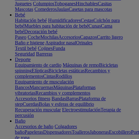
Juguetes
Columpios
Toboganes
Hinchables
Casitas
Mascotas
Comederos
Jaulas
Casetas para mascotas
Bebé
Habitación bebé
Humidificadores
Cestas
Colchón para
bebé
Muebles para habitación de bebé
Cunas
Cama
bebé
Decoración bebé
Paseo
Coche
Mochilas
Accesorios
Capazos
Carrito ligero
Baño e higiene
Aspirador nasal
Orinales
Textil bebé
Cojines
Funda
Seguridad
Barreras
Deporte
Equipamiento de cardio
Máquinas de remo
Bicicletas
spinning
Elípticas
Bicicletas estáticas
Recambios y
complementos
Cintas
Rodillos
Equipamiento de musculación
Bancos
Mancuernas
Máquinas
Plataformas
vibratorias
Recambios y complementos
Accesorios fitness
Bandas
Barras
Plataforma de
step
Cuerdas
Bolas y esferas de equilibrio
Recuperación muscular
Electroestimulación
Terapia de
percusión
Baño
Accesorios de baño
Colgadores
baño
Papeleras
Dispensadores
Toalleros
Jaboneras
Escobillero
Port
de ropa