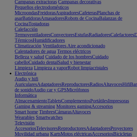
Campanas extractoras
Campanas decorativas
Pequeños electrodomésticos
Microondas
Freidoras
Aspiradores
Cafeteras
Planchas de
asar
Batidoras
Amasadores
Robots de Cocina
Balanzas de
Cocina
Tostadoras
Calefacción
Termoventiladores
Convectores
Estufas
Radiadores
Calefactores
D
Térmicos
Humidificadores
Climatización
Ventiladores
Aire acondicionado
Calentadores de agua
Termos eléctricos
Belleza y salud
Cuidado de los hombres
Cuidado
cabello
Cuidado dental
Salud y bienestar
Limpieza
Limpieza a vapor
Robot limpiacristales
Electrónica
Audio y hifi
Auriculares
Adaptadores
Reproductores
Radios
Altavoces
Hifi
Bar
de sonido
Audio car y GPS
Micrófonos
Informática
Almacenamiento
Tablets
Complementos
Portátiles
Impresoras
Gaming & streaming
Monitores gaming
Accesorios
Smart home
Timbres
Cámaras
Altavoces
Wearables
Smartwatches
Televisión
Accesorios
Televisores
Reproductores
Adaptadores
Proyectores
Movilidad urbana
Karts
Motos eléctricas
Accesorios
Bicicletas