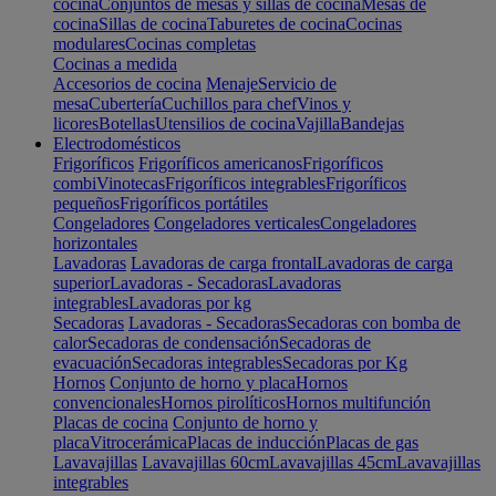
cocina
Conjuntos de mesas y sillas de cocina
Mesas de
cocina
Sillas de cocina
Taburetes de cocina
Cocinas
modulares
Cocinas completas
Cocinas a medida
Accesorios de cocina
Menaje
Servicio de
mesa
Cubertería
Cuchillos para chef
Vinos y
licores
Botellas
Utensilios de cocina
Vajilla
Bandejas
Electrodomésticos
Frigoríficos
Frigoríficos americanos
Frigoríficos
combi
Vinotecas
Frigoríficos integrables
Frigoríficos
pequeños
Frigoríficos portátiles
Congeladores
Congeladores verticales
Congeladores
horizontales
Lavadoras
Lavadoras de carga frontal
Lavadoras de carga
superior
Lavadoras - Secadoras
Lavadoras
integrables
Lavadoras por kg
Secadoras
Lavadoras - Secadoras
Secadoras con bomba de
calor
Secadoras de condensación
Secadoras de
evacuación
Secadoras integrables
Secadoras por Kg
Hornos
Conjunto de horno y placa
Hornos
convencionales
Hornos pirolíticos
Hornos multifunción
Placas de cocina
Conjunto de horno y
placa
Vitrocerámica
Placas de inducción
Placas de gas
Lavavajillas
Lavavajillas 60cm
Lavavajillas 45cm
Lavavajillas
integrables