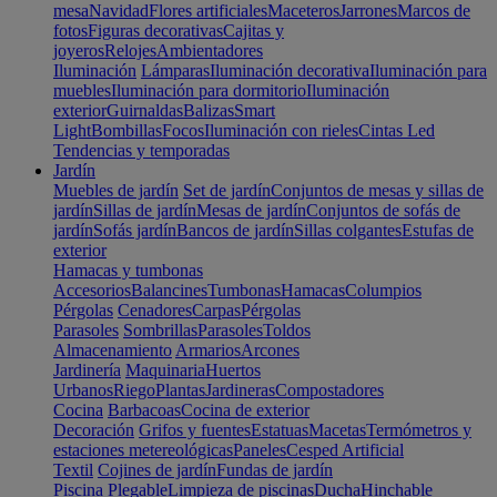
mesa
Navidad
Flores artificiales
Maceteros
Jarrones
Marcos de
fotos
Figuras decorativas
Cajitas y
joyeros
Relojes
Ambientadores
Iluminación
Lámparas
Iluminación decorativa
Iluminación para
muebles
Iluminación para dormitorio
Iluminación
exterior
Guirnaldas
Balizas
Smart
Light
Bombillas
Focos
Iluminación con rieles
Cintas Led
Tendencias y temporadas
Jardín
Muebles de jardín
Set de jardín
Conjuntos de mesas y sillas de
jardín
Sillas de jardín
Mesas de jardín
Conjuntos de sofás de
jardín
Sofás jardín
Bancos de jardín
Sillas colgantes
Estufas de
exterior
Hamacas y tumbonas
Accesorios
Balancines
Tumbonas
Hamacas
Columpios
Pérgolas
Cenadores
Carpas
Pérgolas
Parasoles
Sombrillas
Parasoles
Toldos
Almacenamiento
Armarios
Arcones
Jardinería
Maquinaria
Huertos
Urbanos
Riego
Plantas
Jardineras
Compostadores
Cocina
Barbacoas
Cocina de exterior
Decoración
Grifos y fuentes
Estatuas
Macetas
Termómetros y
estaciones metereológicas
Paneles
Cesped Artificial
Textil
Cojines de jardín
Fundas de jardín
Piscina
Plegable
Limpieza de piscinas
Ducha
Hinchable