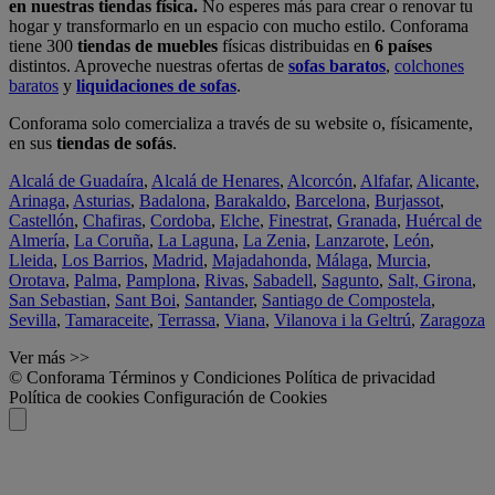
en nuestras tiendas física.
No esperes más para crear o renovar tu
hogar y transformarlo en un espacio con mucho estilo. Conforama
tiene 300
tiendas de muebles
físicas distribuidas en
6 países
distintos. Aproveche nuestras ofertas de
sofas baratos
,
colchones
baratos
y
liquidaciones de sofas
.
Conforama solo comercializa a través de su website o, físicamente,
en sus
tiendas de sofás
.
Alcalá de Guadaíra
,
Alcalá de Henares
,
Alcorcón
,
Alfafar
,
Alicante
,
Arinaga
,
Asturias
,
Badalona
,
Barakaldo
,
Barcelona
,
Burjassot
,
Castellón
,
Chafiras
,
Cordoba
,
Elche
,
Finestrat
,
Granada
,
Huércal de
Almería
,
La Coruña
,
La Laguna
,
La Zenia
,
Lanzarote
,
León
,
Lleida
,
Los Barrios
,
Madrid
,
Majadahonda
,
Málaga
,
Murcia
,
Orotava
,
Palma
,
Pamplona
,
Rivas
,
Sabadell
,
Sagunto
,
Salt, Girona
,
San Sebastian
,
Sant Boi
,
Santander
,
Santiago de Compostela
,
Sevilla
,
Tamaraceite
,
Terrassa
,
Viana
,
Vilanova i la Geltrú
,
Zaragoza
Ver más >>
© Conforama
Términos y Condiciones
Política de privacidad
Política de cookies
Configuración de Cookies