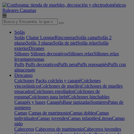
Baleares
Canarias
Sofás
Sofás
Chaise Longue
Rinconeras
Sofás cama
Sofás 2
plazas
Sofás 3 plazas
Sofás de piel
Sofás relax
Sofás
exterior
Divanes
Sillones
Sillones decorativos
Sillones relax
Sillones relax
levantapersonas
Puffs
Puffs decorativos
Puffs pera
Puffs reposapiés
Puffs con
almacenaje
Descanso
Colchones
Packs colchón y canapé
Colchones
viscoelásticos
Colchones de muelles
Colchones de muelles
ensacados
Colchones enrollados
Colchones de
espuma
Colchones para bebé
Colchones hinchables
Canapés y bases
Canapés
Base tapizadas
Somieres
Patas de
somieres
Camas
Camas de matrimonio
Camas dobles
Camas
individuales
Camas juveniles
Camas infantiles
Literas
Camas
nido
Cabeceros
Cabeceros de matrimonio
Cabeceros juveniles