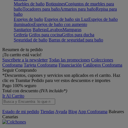
Muebles de baño
Botiquines
Conjuntos de muebles para
baño
Tocadores para baño
Armarios para baño
Repisa para
baño
Espejos de baño
Espejos de baño sin Luz
Espejos de baño
iluminados
Espejos de baño con aumento
Sanitarios
Bañeras
Lavabos
Mamparas
Grifería
Grifos para cocina
Grifos para ducha
Seguridad de baño
Barras de seguridad para baño
Resumen de tu pedido
¡Tu carrito está vacío!
Suscríbete a la newsletter
Todas las promociones
Colecciones
Conforama
Tarjeta Conforama
Financiación
Catálogos Conforama
Seguir Comprando
*Descuentos, cupones y servicios son aplicados en el carrito. Haz
clic en Tramitar Pedido para ver estos descuentos e importes
Pago 100% seguro
Total con descuento
(IVA incluido*)
Ir Al Carrito
Estado de mi pedido
Tiendas
Ayuda
Blog
App Conforama
Baleares
Canarias