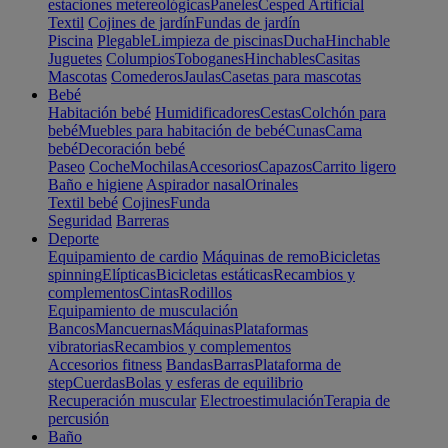
estaciones metereológicas
Paneles
Cesped Artificial
Textil
Cojines de jardín
Fundas de jardín
Piscina
Plegable
Limpieza de piscinas
Ducha
Hinchable
Juguetes
Columpios
Toboganes
Hinchables
Casitas
Mascotas
Comederos
Jaulas
Casetas para mascotas
Bebé
Habitación bebé
Humidificadores
Cestas
Colchón para
bebé
Muebles para habitación de bebé
Cunas
Cama
bebé
Decoración bebé
Paseo
Coche
Mochilas
Accesorios
Capazos
Carrito ligero
Baño e higiene
Aspirador nasal
Orinales
Textil bebé
Cojines
Funda
Seguridad
Barreras
Deporte
Equipamiento de cardio
Máquinas de remo
Bicicletas
spinning
Elípticas
Bicicletas estáticas
Recambios y
complementos
Cintas
Rodillos
Equipamiento de musculación
Bancos
Mancuernas
Máquinas
Plataformas
vibratorias
Recambios y complementos
Accesorios fitness
Bandas
Barras
Plataforma de
step
Cuerdas
Bolas y esferas de equilibrio
Recuperación muscular
Electroestimulación
Terapia de
percusión
Baño