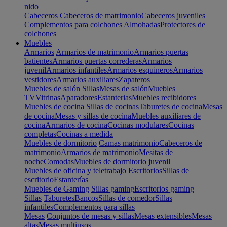
nido
Cabeceros
Cabeceros de matrimonio
Cabeceros juveniles
Complementos para colchones
Almohadas
Protectores de
colchones
Muebles
Armarios
Armarios de matrimonio
Armarios puertas
batientes
Armarios puertas correderas
Armarios
juvenil
Armarios infantiles
Armarios esquineros
Armarios
vestidores
Armarios auxiliares
Zapateros
Muebles de salón
Sillas
Mesas de salón
Muebles
TV
Vitrinas
Aparadores
Estanterias
Muebles recibidores
Muebles de cocina
Sillas de cocinas
Taburetes de cocina
Mesas
de cocina
Mesas y sillas de cocina
Muebles auxiliares de
cocina
Armarios de cocina
Cocinas modulares
Cocinas
completas
Cocinas a medida
Muebles de dormitorio
Camas matrimonio
Cabeceros de
matrimonio
Armarios de matrimonio
Mesitas de
noche
Comodas
Muebles de dormitorio juvenil
Muebles de oficina y teletrabajo
Escritorios
Sillas de
escritorio
Estanterías
Muebles de Gaming
Sillas gaming
Escritorios gaming
Sillas
Taburetes
Bancos
Sillas de comedor
Sillas
infantiles
Complementos para sillas
Mesas
Conjuntos de mesas y sillas
Mesas extensibles
Mesas
altas
Mesas multiusos