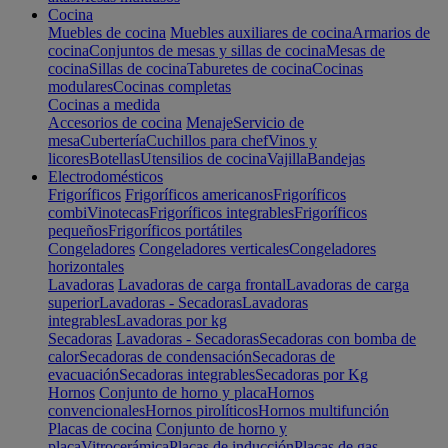
Cocina
Muebles de cocina
Muebles auxiliares de cocina
Armarios de
cocina
Conjuntos de mesas y sillas de cocina
Mesas de
cocina
Sillas de cocina
Taburetes de cocina
Cocinas
modulares
Cocinas completas
Cocinas a medida
Accesorios de cocina
Menaje
Servicio de
mesa
Cubertería
Cuchillos para chef
Vinos y
licores
Botellas
Utensilios de cocina
Vajilla
Bandejas
Electrodomésticos
Frigoríficos
Frigoríficos americanos
Frigoríficos
combi
Vinotecas
Frigoríficos integrables
Frigoríficos
pequeños
Frigoríficos portátiles
Congeladores
Congeladores verticales
Congeladores
horizontales
Lavadoras
Lavadoras de carga frontal
Lavadoras de carga
superior
Lavadoras - Secadoras
Lavadoras
integrables
Lavadoras por kg
Secadoras
Lavadoras - Secadoras
Secadoras con bomba de
calor
Secadoras de condensación
Secadoras de
evacuación
Secadoras integrables
Secadoras por Kg
Hornos
Conjunto de horno y placa
Hornos
convencionales
Hornos pirolíticos
Hornos multifunción
Placas de cocina
Conjunto de horno y
placa
Vitrocerámica
Placas de inducción
Placas de gas