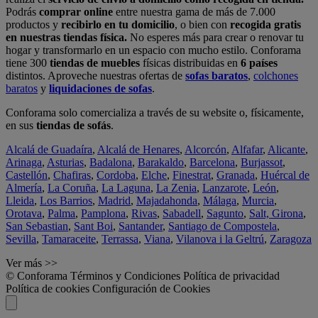
Podrás
comprar online
entre nuestra gama de más de 7.000
productos y
recibirlo en tu domicilio
, o bien con
recogida gratis
en nuestras tiendas física.
No esperes más para crear o renovar tu
hogar y transformarlo en un espacio con mucho estilo. Conforama
tiene 300
tiendas de muebles
físicas distribuidas en
6 países
distintos. Aproveche nuestras ofertas de
sofas baratos
,
colchones
baratos
y
liquidaciones de sofas
.
Conforama solo comercializa a través de su website o, físicamente,
en sus
tiendas de sofás
.
Alcalá de Guadaíra
,
Alcalá de Henares
,
Alcorcón
,
Alfafar
,
Alicante
,
Arinaga
,
Asturias
,
Badalona
,
Barakaldo
,
Barcelona
,
Burjassot
,
Castellón
,
Chafiras
,
Cordoba
,
Elche
,
Finestrat
,
Granada
,
Huércal de
Almería
,
La Coruña
,
La Laguna
,
La Zenia
,
Lanzarote
,
León
,
Lleida
,
Los Barrios
,
Madrid
,
Majadahonda
,
Málaga
,
Murcia
,
Orotava
,
Palma
,
Pamplona
,
Rivas
,
Sabadell
,
Sagunto
,
Salt, Girona
,
San Sebastian
,
Sant Boi
,
Santander
,
Santiago de Compostela
,
Sevilla
,
Tamaraceite
,
Terrassa
,
Viana
,
Vilanova i la Geltrú
,
Zaragoza
Ver más >>
© Conforama
Términos y Condiciones
Política de privacidad
Política de cookies
Configuración de Cookies