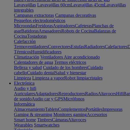
Lavavajillas
Lavavajillas 60cm
Lavavajillas 45cm
Lavavajillas
integrables
Campanas extractoras
Campanas decorativas
Pequeños electrodomésticos
Microondas
Freidoras
Aspiradores
Cafeteras
Planchas de
asar
Batidoras
Amasadores
Robots de Cocina
Balanzas de
Cocina
Tostadoras
Calefacción
Termoventiladores
Convectores
Estufas
Radiadores
Calefactores
D
Térmicos
Humidificadores
Climatización
Ventiladores
Aire acondicionado
Calentadores de agua
Termos eléctricos
Belleza y salud
Cuidado de los hombres
Cuidado
cabello
Cuidado dental
Salud y bienestar
Limpieza
Limpieza a vapor
Robot limpiacristales
Electrónica
Audio y hifi
Auriculares
Adaptadores
Reproductores
Radios
Altavoces
Hifi
Bar
de sonido
Audio car y GPS
Micrófonos
Informática
Almacenamiento
Tablets
Complementos
Portátiles
Impresoras
Gaming & streaming
Monitores gaming
Accesorios
Smart home
Timbres
Cámaras
Altavoces
Wearables
Smartwatches