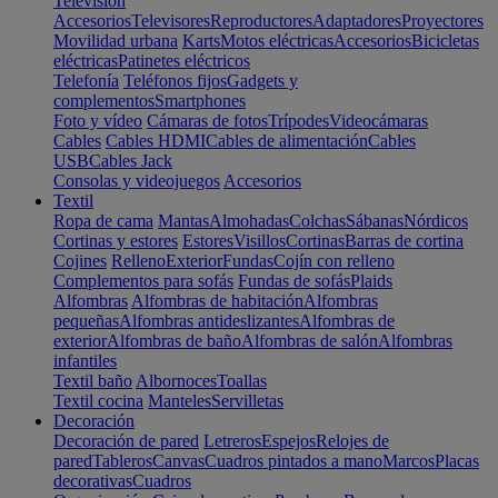
Televisión
Accesorios
Televisores
Reproductores
Adaptadores
Proyectores
Movilidad urbana
Karts
Motos eléctricas
Accesorios
Bicicletas
eléctricas
Patinetes eléctricos
Telefonía
Teléfonos fijos
Gadgets y
complementos
Smartphones
Foto y vídeo
Cámaras de fotos
Trípodes
Videocámaras
Cables
Cables HDMI
Cables de alimentación
Cables
USB
Cables Jack
Consolas y videojuegos
Accesorios
Textil
Ropa de cama
Mantas
Almohadas
Colchas
Sábanas
Nórdicos
Cortinas y estores
Estores
Visillos
Cortinas
Barras de cortina
Cojines
Relleno
Exterior
Fundas
Cojín con relleno
Complementos para sofás
Fundas de sofás
Plaids
Alfombras
Alfombras de habitación
Alfombras
pequeñas
Alfombras antideslizantes
Alfombras de
exterior
Alfombras de baño
Alfombras de salón
Alfombras
infantiles
Textil baño
Albornoces
Toallas
Textil cocina
Manteles
Servilletas
Decoración
Decoración de pared
Letreros
Espejos
Relojes de
pared
Tableros
Canvas
Cuadros pintados a mano
Marcos
Placas
decorativas
Cuadros