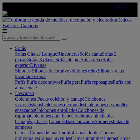
🔵Cambia tu electro con
-10% EXTRA
de descuento ☑️
AQUÍ
Baleares
Canarias
Sofás
Sofás
Chaise Longue
Rinconeras
Sofás cama
Sofás 2
plazas
Sofás 3 plazas
Sofás de piel
Sofás relax
Sofás
exterior
Divanes
Sillones
Sillones decorativos
Sillones relax
Sillones relax
levantapersonas
Puffs
Puffs decorativos
Puffs pera
Puffs reposapiés
Puffs con
almacenaje
Descanso
Colchones
Packs colchón y canapé
Colchones
viscoelásticos
Colchones de muelles
Colchones de muelles
ensacados
Colchones enrollados
Colchones de
espuma
Colchones para bebé
Colchones hinchables
Canapés y bases
Canapés
Base tapizadas
Somieres
Patas de
somieres
Camas
Camas de matrimonio
Camas dobles
Camas
individuales
Camas juveniles
Camas infantiles
Literas
Camas