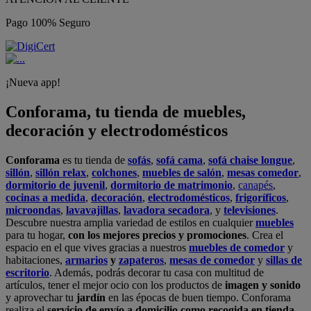
Pago 100% Seguro
¡Nueva app!
Conforama, tu tienda de muebles,
decoración y electrodomésticos
Conforama
es tu tienda de
sofás
,
sofá cama
,
sofá chaise longue
,
sillón
,
sillón relax
,
colchones
,
muebles de salón
,
mesas comedor
,
dormitorio de juvenil
,
dormitorio de matrimonio
,
canapés
,
cocinas a medida
,
decoración
,
electrodomésticos
,
frigoríficos
,
microondas
,
lavavajillas
,
lavadora secadora
, y
televisiones
.
Descubre nuestra amplia variedad de estilos en cualquier
muebles
para tu hogar,
con los mejores precios y promociones
. Crea el
espacio en el que vives gracias a nuestros
muebles de comedor
y
habitaciones,
armarios
y
zapateros
,
mesas de comedor
y
sillas de
escritorio
. Además, podrás decorar tu casa con multitud de
artículos, tener el mejor ocio con los productos de
imagen y sonido
y aprovechar tu
jardín
en las épocas de buen tiempo. Conforama
realiza el
servicio de envío a domicilio como recogida en tienda.