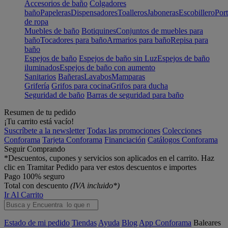
Accesorios de baño
Colgadores
baño
Papeleras
Dispensadores
Toalleros
Jaboneras
Escobillero
Port
de ropa
Muebles de baño
Botiquines
Conjuntos de muebles para
baño
Tocadores para baño
Armarios para baño
Repisa para
baño
Espejos de baño
Espejos de baño sin Luz
Espejos de baño
iluminados
Espejos de baño con aumento
Sanitarios
Bañeras
Lavabos
Mamparas
Grifería
Grifos para cocina
Grifos para ducha
Seguridad de baño
Barras de seguridad para baño
Resumen de tu pedido
¡Tu carrito está vacío!
Suscríbete a la newsletter
Todas las promociones
Colecciones
Conforama
Tarjeta Conforama
Financiación
Catálogos Conforama
Seguir Comprando
*Descuentos, cupones y servicios son aplicados en el carrito. Haz
clic en Tramitar Pedido para ver estos descuentos e importes
Pago 100% seguro
Total con descuento
(IVA incluido*)
Ir Al Carrito
Estado de mi pedido
Tiendas
Ayuda
Blog
App Conforama
Baleares