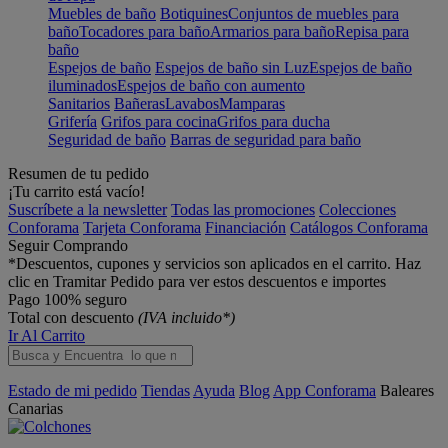
Muebles de baño
Botiquines
Conjuntos de muebles para
baño
Tocadores para baño
Armarios para baño
Repisa para
baño
Espejos de baño
Espejos de baño sin Luz
Espejos de baño
iluminados
Espejos de baño con aumento
Sanitarios
Bañeras
Lavabos
Mamparas
Grifería
Grifos para cocina
Grifos para ducha
Seguridad de baño
Barras de seguridad para baño
Resumen de tu pedido
¡Tu carrito está vacío!
Suscríbete a la newsletter
Todas las promociones
Colecciones
Conforama
Tarjeta Conforama
Financiación
Catálogos Conforama
Seguir Comprando
*Descuentos, cupones y servicios son aplicados en el carrito. Haz
clic en Tramitar Pedido para ver estos descuentos e importes
Pago 100% seguro
Total con descuento
(IVA incluido*)
Ir Al Carrito
Estado de mi pedido
Tiendas
Ayuda
Blog
App Conforama
Baleares
Canarias