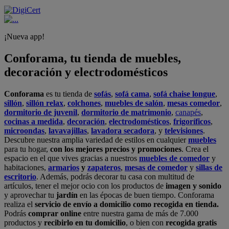
¡Nueva app!
Conforama, tu tienda de muebles,
decoración y electrodomésticos
Conforama
es tu tienda de
sofás
,
sofá cama
,
sofá chaise longue
,
sillón
,
sillón relax
,
colchones
,
muebles de salón
,
mesas comedor
,
dormitorio de juvenil
,
dormitorio de matrimonio
,
canapés
,
cocinas a medida
,
decoración
,
electrodomésticos
,
frigoríficos
,
microondas
,
lavavajillas
,
lavadora secadora
, y
televisiones
.
Descubre nuestra amplia variedad de estilos en cualquier
muebles
para tu hogar,
con los mejores precios y promociones
. Crea el
espacio en el que vives gracias a nuestros
muebles de comedor
y
habitaciones,
armarios
y
zapateros
,
mesas de comedor
y
sillas de
escritorio
. Además, podrás decorar tu casa con multitud de
artículos, tener el mejor ocio con los productos de
imagen y sonido
y aprovechar tu
jardín
en las épocas de buen tiempo. Conforama
realiza el
servicio de envío a domicilio como recogida en tienda.
Podrás
comprar online
entre nuestra gama de más de 7.000
productos y
recibirlo en tu domicilio
, o bien con
recogida gratis