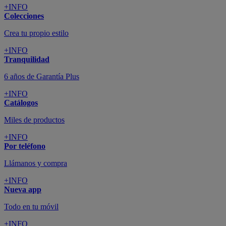
+INFO
Colecciones
Crea tu propio estilo
+INFO
Tranquilidad
6 años de Garantía Plus
+INFO
Catálogos
Miles de productos
+INFO
Por teléfono
Llámanos y compra
+INFO
Nueva app
Todo en tu móvil
+INFO