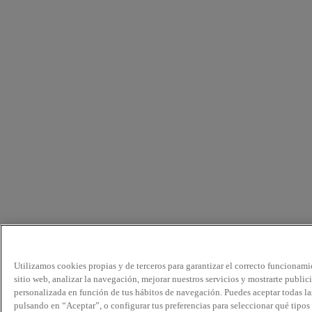
Utilizamos cookies propias y de terceros para garantizar el correcto funcionami
sitio web, analizar la navegación, mejorar nuestros servicios y mostrarte public
personalizada en función de tus hábitos de navegación. Puedes aceptar todas la
pulsando en “Aceptar”, o configurar tus preferencias para seleccionar qué tipos