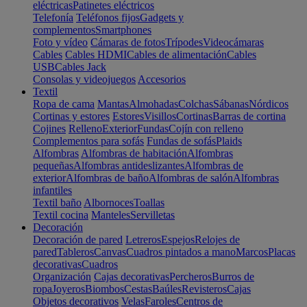
eléctricas
Patinetes eléctricos
Telefonía
Teléfonos fijos
Gadgets y
complementos
Smartphones
Foto y vídeo
Cámaras de fotos
Trípodes
Videocámaras
Cables
Cables HDMI
Cables de alimentación
Cables
USB
Cables Jack
Consolas y videojuegos
Accesorios
Textil
Ropa de cama
Mantas
Almohadas
Colchas
Sábanas
Nórdicos
Cortinas y estores
Estores
Visillos
Cortinas
Barras de cortina
Cojines
Relleno
Exterior
Fundas
Cojín con relleno
Complementos para sofás
Fundas de sofás
Plaids
Alfombras
Alfombras de habitación
Alfombras
pequeñas
Alfombras antideslizantes
Alfombras de
exterior
Alfombras de baño
Alfombras de salón
Alfombras
infantiles
Textil baño
Albornoces
Toallas
Textil cocina
Manteles
Servilletas
Decoración
Decoración de pared
Letreros
Espejos
Relojes de
pared
Tableros
Canvas
Cuadros pintados a mano
Marcos
Placas
decorativas
Cuadros
Organización
Cajas decorativas
Percheros
Burros de
ropa
Joyeros
Biombos
Cestas
Baúles
Revisteros
Cajas
Objetos decorativos
Velas
Faroles
Centros de