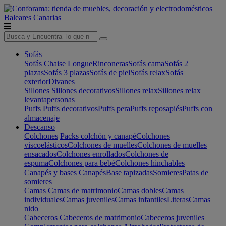
Baleares
Canarias
Sofás
Sofás
Chaise Longue
Rinconeras
Sofás cama
Sofás 2
plazas
Sofás 3 plazas
Sofás de piel
Sofás relax
Sofás
exterior
Divanes
Sillones
Sillones decorativos
Sillones relax
Sillones relax
levantapersonas
Puffs
Puffs decorativos
Puffs pera
Puffs reposapiés
Puffs con
almacenaje
Descanso
Colchones
Packs colchón y canapé
Colchones
viscoelásticos
Colchones de muelles
Colchones de muelles
ensacados
Colchones enrollados
Colchones de
espuma
Colchones para bebé
Colchones hinchables
Canapés y bases
Canapés
Base tapizadas
Somieres
Patas de
somieres
Camas
Camas de matrimonio
Camas dobles
Camas
individuales
Camas juveniles
Camas infantiles
Literas
Camas
nido
Cabeceros
Cabeceros de matrimonio
Cabeceros juveniles