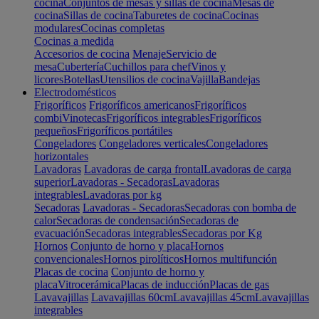
cocina
Conjuntos de mesas y sillas de cocina
Mesas de
cocina
Sillas de cocina
Taburetes de cocina
Cocinas
modulares
Cocinas completas
Cocinas a medida
Accesorios de cocina
Menaje
Servicio de
mesa
Cubertería
Cuchillos para chef
Vinos y
licores
Botellas
Utensilios de cocina
Vajilla
Bandejas
Electrodomésticos
Frigoríficos
Frigoríficos americanos
Frigoríficos
combi
Vinotecas
Frigoríficos integrables
Frigoríficos
pequeños
Frigoríficos portátiles
Congeladores
Congeladores verticales
Congeladores
horizontales
Lavadoras
Lavadoras de carga frontal
Lavadoras de carga
superior
Lavadoras - Secadoras
Lavadoras
integrables
Lavadoras por kg
Secadoras
Lavadoras - Secadoras
Secadoras con bomba de
calor
Secadoras de condensación
Secadoras de
evacuación
Secadoras integrables
Secadoras por Kg
Hornos
Conjunto de horno y placa
Hornos
convencionales
Hornos pirolíticos
Hornos multifunción
Placas de cocina
Conjunto de horno y
placa
Vitrocerámica
Placas de inducción
Placas de gas
Lavavajillas
Lavavajillas 60cm
Lavavajillas 45cm
Lavavajillas
integrables