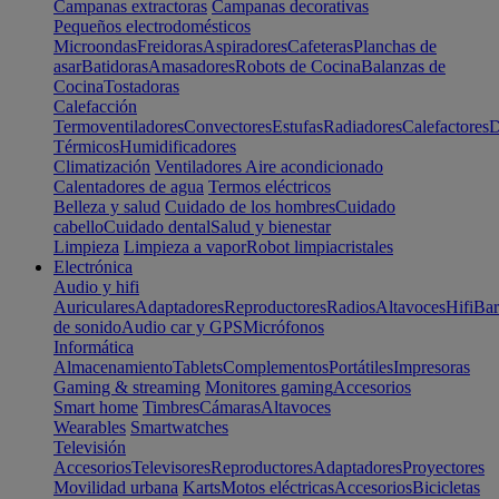
Campanas extractoras
Campanas decorativas
Pequeños electrodomésticos
Microondas
Freidoras
Aspiradores
Cafeteras
Planchas de
asar
Batidoras
Amasadores
Robots de Cocina
Balanzas de
Cocina
Tostadoras
Calefacción
Termoventiladores
Convectores
Estufas
Radiadores
Calefactores
D
Térmicos
Humidificadores
Climatización
Ventiladores
Aire acondicionado
Calentadores de agua
Termos eléctricos
Belleza y salud
Cuidado de los hombres
Cuidado
cabello
Cuidado dental
Salud y bienestar
Limpieza
Limpieza a vapor
Robot limpiacristales
Electrónica
Audio y hifi
Auriculares
Adaptadores
Reproductores
Radios
Altavoces
Hifi
Bar
de sonido
Audio car y GPS
Micrófonos
Informática
Almacenamiento
Tablets
Complementos
Portátiles
Impresoras
Gaming & streaming
Monitores gaming
Accesorios
Smart home
Timbres
Cámaras
Altavoces
Wearables
Smartwatches
Televisión
Accesorios
Televisores
Reproductores
Adaptadores
Proyectores
Movilidad urbana
Karts
Motos eléctricas
Accesorios
Bicicletas