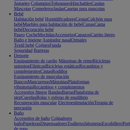
Juguetes
Columpios
Toboganes
Hinchables
Casitas
Mascotas
Comederos
Jaulas
Casetas para mascotas
Bebé
Habitación bebé
Humidificadores
Cestas
Colchón para
bebé
Muebles para habitación de bebé
Cunas
Cama
bebé
Decoración bebé
Paseo
Coche
Mochilas
Accesorios
Capazos
Carrito ligero
Baño e higiene
Aspirador nasal
Orinales
Textil bebé
Cojines
Funda
Seguridad
Barreras
Deporte
Equipamiento de cardio
Máquinas de remo
Bicicletas
spinning
Elípticas
Bicicletas estáticas
Recambios y
complementos
Cintas
Rodillos
Equipamiento de musculación
Bancos
Mancuernas
Máquinas
Plataformas
vibratorias
Recambios y complementos
Accesorios fitness
Bandas
Barras
Plataforma de
step
Cuerdas
Bolas y esferas de equilibrio
Recuperación muscular
Electroestimulación
Terapia de
percusión
Baño
Accesorios de baño
Colgadores
baño
Papeleras
Dispensadores
Toalleros
Jaboneras
Escobillero
Port
de ropa