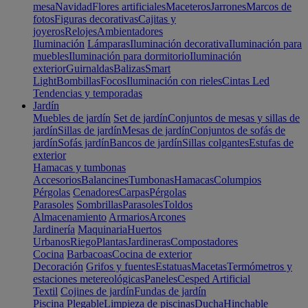
mesa
Navidad
Flores artificiales
Maceteros
Jarrones
Marcos de
fotos
Figuras decorativas
Cajitas y
joyeros
Relojes
Ambientadores
Iluminación
Lámparas
Iluminación decorativa
Iluminación para
muebles
Iluminación para dormitorio
Iluminación
exterior
Guirnaldas
Balizas
Smart
Light
Bombillas
Focos
Iluminación con rieles
Cintas Led
Tendencias y temporadas
Jardín
Muebles de jardín
Set de jardín
Conjuntos de mesas y sillas de
jardín
Sillas de jardín
Mesas de jardín
Conjuntos de sofás de
jardín
Sofás jardín
Bancos de jardín
Sillas colgantes
Estufas de
exterior
Hamacas y tumbonas
Accesorios
Balancines
Tumbonas
Hamacas
Columpios
Pérgolas
Cenadores
Carpas
Pérgolas
Parasoles
Sombrillas
Parasoles
Toldos
Almacenamiento
Armarios
Arcones
Jardinería
Maquinaria
Huertos
Urbanos
Riego
Plantas
Jardineras
Compostadores
Cocina
Barbacoas
Cocina de exterior
Decoración
Grifos y fuentes
Estatuas
Macetas
Termómetros y
estaciones metereológicas
Paneles
Cesped Artificial
Textil
Cojines de jardín
Fundas de jardín
Piscina
Plegable
Limpieza de piscinas
Ducha
Hinchable