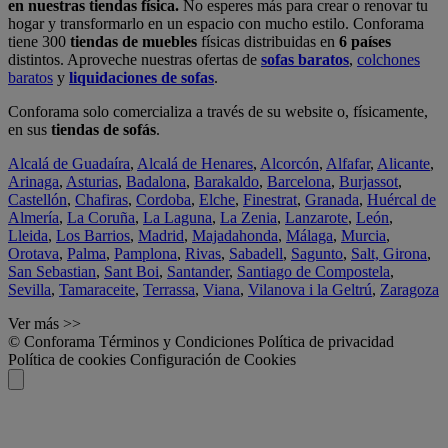
en nuestras tiendas física.
No esperes más para crear o renovar tu
hogar y transformarlo en un espacio con mucho estilo. Conforama
tiene 300
tiendas de muebles
físicas distribuidas en
6 países
distintos. Aproveche nuestras ofertas de
sofas baratos
,
colchones
baratos
y
liquidaciones de sofas
.
Conforama solo comercializa a través de su website o, físicamente,
en sus
tiendas de sofás
.
Alcalá de Guadaíra
,
Alcalá de Henares
,
Alcorcón
,
Alfafar
,
Alicante
,
Arinaga
,
Asturias
,
Badalona
,
Barakaldo
,
Barcelona
,
Burjassot
,
Castellón
,
Chafiras
,
Cordoba
,
Elche
,
Finestrat
,
Granada
,
Huércal de
Almería
,
La Coruña
,
La Laguna
,
La Zenia
,
Lanzarote
,
León
,
Lleida
,
Los Barrios
,
Madrid
,
Majadahonda
,
Málaga
,
Murcia
,
Orotava
,
Palma
,
Pamplona
,
Rivas
,
Sabadell
,
Sagunto
,
Salt, Girona
,
San Sebastian
,
Sant Boi
,
Santander
,
Santiago de Compostela
,
Sevilla
,
Tamaraceite
,
Terrassa
,
Viana
,
Vilanova i la Geltrú
,
Zaragoza
Ver más >>
© Conforama
Términos y Condiciones
Política de privacidad
Política de cookies
Configuración de Cookies