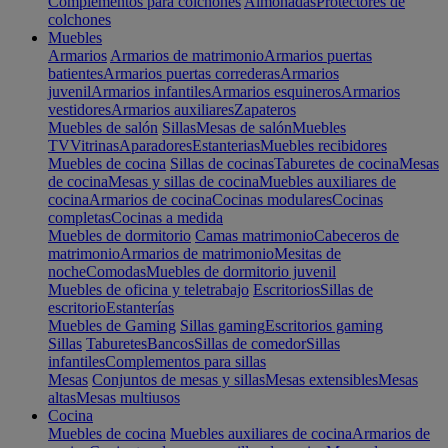
Complementos para colchones
Almohadas
Protectores de
colchones
Muebles
Armarios
Armarios de matrimonio
Armarios puertas
batientes
Armarios puertas correderas
Armarios
juvenil
Armarios infantiles
Armarios esquineros
Armarios
vestidores
Armarios auxiliares
Zapateros
Muebles de salón
Sillas
Mesas de salón
Muebles
TV
Vitrinas
Aparadores
Estanterias
Muebles recibidores
Muebles de cocina
Sillas de cocinas
Taburetes de cocina
Mesas
de cocina
Mesas y sillas de cocina
Muebles auxiliares de
cocina
Armarios de cocina
Cocinas modulares
Cocinas
completas
Cocinas a medida
Muebles de dormitorio
Camas matrimonio
Cabeceros de
matrimonio
Armarios de matrimonio
Mesitas de
noche
Comodas
Muebles de dormitorio juvenil
Muebles de oficina y teletrabajo
Escritorios
Sillas de
escritorio
Estanterías
Muebles de Gaming
Sillas gaming
Escritorios gaming
Sillas
Taburetes
Bancos
Sillas de comedor
Sillas
infantiles
Complementos para sillas
Mesas
Conjuntos de mesas y sillas
Mesas extensibles
Mesas
altas
Mesas multiusos
Cocina
Muebles de cocina
Muebles auxiliares de cocina
Armarios de