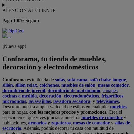
ATENCIÓN AL CLIENTE
Pago 100% Seguro
¡Nueva app!
Conforama, tu tienda de muebles,
decoración y electrodomésticos
Conforama
es tu tienda de
sofás
,
sofá cama
,
sofá chaise longue
,
sillón
,
sillón relax
,
colchones
,
muebles de salón
,
mesas comedor
,
dormitorio de juvenil
,
dormitorio de matrimonio
,
canapés
,
cocinas a medida
,
decoración
,
electrodomésticos
,
frigoríficos
,
microondas
,
lavavajillas
,
lavadora secadora
, y
televisiones
.
Descubre nuestra amplia variedad de estilos en cualquier
muebles
para tu hogar,
con los mejores precios y promociones
. Crea el
espacio en el que vives gracias a nuestros
muebles de comedor
y
habitaciones,
armarios
y
zapateros
,
mesas de comedor
y
sillas de
escritorio
. Además, podrás decorar tu casa con multitud de
artículos, tener el mejor ocio con los productos de
imagen y sonido