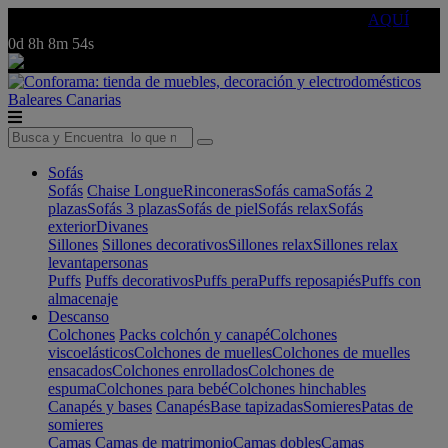
🔵Cambia tu electro con
-10% EXTRA
de descuento ☑️
AQUÍ
0d
8h
8m
54s
Baleares
Canarias
Sofás
Sofás
Chaise Longue
Rinconeras
Sofás cama
Sofás 2
plazas
Sofás 3 plazas
Sofás de piel
Sofás relax
Sofás
exterior
Divanes
Sillones
Sillones decorativos
Sillones relax
Sillones relax
levantapersonas
Puffs
Puffs decorativos
Puffs pera
Puffs reposapiés
Puffs con
almacenaje
Descanso
Colchones
Packs colchón y canapé
Colchones
viscoelásticos
Colchones de muelles
Colchones de muelles
ensacados
Colchones enrollados
Colchones de
espuma
Colchones para bebé
Colchones hinchables
Canapés y bases
Canapés
Base tapizadas
Somieres
Patas de
somieres
Camas
Camas de matrimonio
Camas dobles
Camas