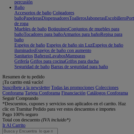
percusión
Baño
Accesorios de baño
Colgadores
baño
Papeleras
Dispensadores
Toalleros
Jaboneras
Escobillero
Port
de ropa
Muebles de baño
Botiquines
Conjuntos de muebles para
baño
Tocadores para baño
Armarios para baño
Repisa para
baño
Espejos de baño
Espejos de baño sin Luz
Espejos de baño
iluminados
Espejos de baño con aumento
Sanitarios
Bañeras
Lavabos
Mamparas
Grifería
Grifos para cocina
Grifos para ducha
Seguridad de baño
Barras de seguridad para baño
Resumen de tu pedido
¡Tu carrito está vacío!
Suscríbete a la newsletter
Todas las promociones
Colecciones
Conforama
Tarjeta Conforama
Financiación
Catálogos Conforama
Seguir Comprando
*Descuentos, cupones y servicios son aplicados en el carrito. Haz
clic en Tramitar Pedido para ver estos descuentos e importes
Pago 100% seguro
Total con descuento
(IVA incluido*)
Ir Al Carrito