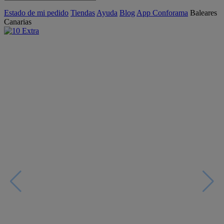
Estado de mi pedido
Tiendas
Ayuda
Blog
App Conforama
Baleares
Canarias