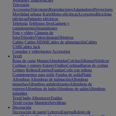
Wearables
Smartwatches
Televisión
Accesorios
Televisores
Reproductores
Adaptadores
Proyectores
Movilidad urbana
Karts
Motos eléctricas
Accesorios
Bicicletas
eléctricas
Patinetes eléctricos
Telefonía
Teléfonos fijos
Gadgets y
complementos
Smartphones
Foto y vídeo
Cámaras de
fotos
Trípodes
Videocámaras
Objetivos
Cables
Cables HDMI
Cables de alimentación
Cables
USB
Cables Jack
Consolas y videojuegos
Accesorios
Textil
Ropa de cama
Mantas
Almohadas
Colchas
Sábanas
Nórdicos
Cortinas y estores
Estores
Visillos
Cortinas
Barras de cortina
Cojines
Relleno
Exterior
Fundas
Cojín con relleno
Complementos para sofás
Fundas de sofás
Plaids
Alfombras
Alfombras de habitación
Alfombras
pequeñas
Alfombras antideslizantes
Alfombras de
exterior
Alfombras de baño
Alfombras de salón
Alfombras
infantiles
Textil baño
Albornoces
Toallas
Textil cocina
Manteles
Servilletas
Decoración
Decoración de pared
Letreros
Espejos
Relojes de