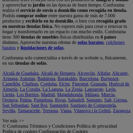
y aprovechar tu
jardín
en las épocas de buen tiempo. Conforama
realiza el
servicio de envío a domicilio como recogida en tienda.
Podrás
comprar online
entre nuestra gama de más de 7.000
productos y
recibirlo en tu domicilio
, o bien con
recogida gratis
en nuestras tiendas física.
No esperes más para crear o renovar tu
hogar y transformarlo en un espacio con mucho estilo. Conforama
tiene 300
tiendas de muebles
físicas distribuidas en
6 países
distintos. Aproveche nuestras ofertas de
sofas baratos
,
colchones
baratos
y
liquidaciones de sofas
.
Conforama solo comercializa a través de su website o, físicamente,
en sus
tiendas de sofás
.
Alcalá de Guadaíra
,
Alcalá de Henares
,
Alcorcón
,
Alfafar
,
Alicante
,
Arinaga
,
Asturias
,
Badalona
,
Barakaldo
,
Barcelona
,
Burjassot
,
Castellón
,
Chafiras
,
Cordoba
,
Elche
,
Finestrat
,
Granada
,
Huércal de
Almería
,
La Coruña
,
La Laguna
,
La Zenia
,
Lanzarote
,
León
,
Lleida
,
Los Barrios
,
Madrid
,
Majadahonda
,
Málaga
,
Murcia
,
Orotava
,
Palma
,
Pamplona
,
Rivas
,
Sabadell
,
Sagunto
,
Salt, Girona
,
San Sebastian
,
Sant Boi
,
Santander
,
Santiago de Compostela
,
Sevilla
,
Tamaraceite
,
Terrassa
,
Viana
,
Vilanova i la Geltrú
,
Zaragoza
Ver más >>
© Conforama
Términos y Condiciones
Política de privacidad
Política de cookies
Configuración de Cookies