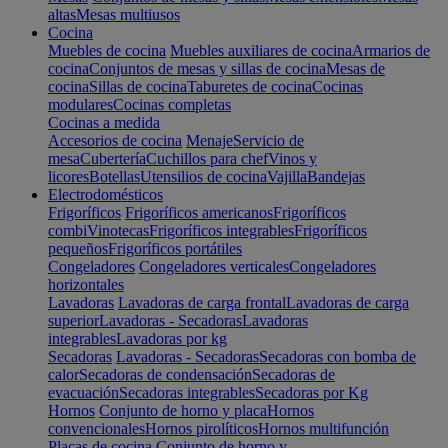
altas
Mesas multiusos
Cocina
Muebles de cocina
Muebles auxiliares de cocina
Armarios de
cocina
Conjuntos de mesas y sillas de cocina
Mesas de
cocina
Sillas de cocina
Taburetes de cocina
Cocinas
modulares
Cocinas completas
Cocinas a medida
Accesorios de cocina
Menaje
Servicio de
mesa
Cubertería
Cuchillos para chef
Vinos y
licores
Botellas
Utensilios de cocina
Vajilla
Bandejas
Electrodomésticos
Frigoríficos
Frigoríficos americanos
Frigoríficos
combi
Vinotecas
Frigoríficos integrables
Frigoríficos
pequeños
Frigoríficos portátiles
Congeladores
Congeladores verticales
Congeladores
horizontales
Lavadoras
Lavadoras de carga frontal
Lavadoras de carga
superior
Lavadoras - Secadoras
Lavadoras
integrables
Lavadoras por kg
Secadoras
Lavadoras - Secadoras
Secadoras con bomba de
calor
Secadoras de condensación
Secadoras de
evacuación
Secadoras integrables
Secadoras por Kg
Hornos
Conjunto de horno y placa
Hornos
convencionales
Hornos pirolíticos
Hornos multifunción
Placas de cocina
Conjunto de horno y