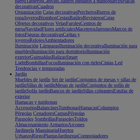
pared
Tableros
Canvas
Cuadros pintados a mano
Marcos
Placas
decorativas
Cuadros
Organización
Cajas decorativas
Percheros
Burros de
ropa
Joyeros
Biombos
Cestas
Baúles
Revisteros
Cajas
Objetos decorativos
Velas
Faroles
Centros de
mesa
Navidad
Flores artificiales
Maceteros
Jarrones
Marcos de
fotos
Figuras decorativas
Cajitas y
joyeros
Relojes
Ambientadores
Iluminación
Lámparas
Iluminación decorativa
Iluminación para
muebles
Iluminación para dormitorio
Iluminación
exterior
Guirnaldas
Balizas
Smart
Light
Bombillas
Focos
Iluminación con rieles
Cintas Led
Tendencias y temporadas
Jardín
Muebles de jardín
Set de jardín
Conjuntos de mesas y sillas de
jardín
Sillas de jardín
Mesas de jardín
Conjuntos de sofás de
jardín
Sofás jardín
Bancos de jardín
Sillas colgantes
Estufas de
exterior
Hamacas y tumbonas
Accesorios
Balancines
Tumbonas
Hamacas
Columpios
Pérgolas
Cenadores
Carpas
Pérgolas
Parasoles
Sombrillas
Parasoles
Toldos
Almacenamiento
Armarios
Arcones
Jardinería
Maquinaria
Huertos
Urbanos
Riego
Plantas
Jardineras
Compostadores