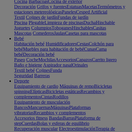
Cocina
Barbacoas
Cocina de exterior
Decoración
Grifos y fuentes
Estatuas
Macetas
Termómetros y
estaciones metereológicas
Paneles
Cesped Artificial
Textil
Cojines de jardín
Fundas de jardín
Piscina
Plegable
Limpieza de piscinas
Ducha
Hinchable
Juguetes
Columpios
Toboganes
Hinchables
Casitas
Mascotas
Comederos
Jaulas
Casetas para mascotas
Bebé
Habitación bebé
Humidificadores
Cestas
Colchón para
bebé
Muebles para habitación de bebé
Cunas
Cama
bebé
Decoración bebé
Paseo
Coche
Mochilas
Accesorios
Capazos
Carrito ligero
Baño e higiene
Aspirador nasal
Orinales
Textil bebé
Cojines
Funda
Seguridad
Barreras
Deporte
Equipamiento de cardio
Máquinas de remo
Bicicletas
spinning
Elípticas
Bicicletas estáticas
Recambios y
complementos
Cintas
Rodillos
Equipamiento de musculación
Bancos
Mancuernas
Máquinas
Plataformas
vibratorias
Recambios y complementos
Accesorios fitness
Bandas
Barras
Plataforma de
step
Cuerdas
Bolas y esferas de equilibrio
Recuperación muscular
Electroestimulación
Terapia de