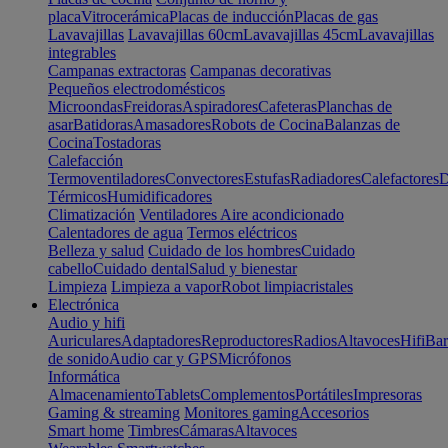
placa
Vitrocerámica
Placas de inducción
Placas de gas
Lavavajillas
Lavavajillas 60cm
Lavavajillas 45cm
Lavavajillas
integrables
Campanas extractoras
Campanas decorativas
Pequeños electrodomésticos
Microondas
Freidoras
Aspiradores
Cafeteras
Planchas de
asar
Batidoras
Amasadores
Robots de Cocina
Balanzas de
Cocina
Tostadoras
Calefacción
Termoventiladores
Convectores
Estufas
Radiadores
Calefactores
D
Térmicos
Humidificadores
Climatización
Ventiladores
Aire acondicionado
Calentadores de agua
Termos eléctricos
Belleza y salud
Cuidado de los hombres
Cuidado
cabello
Cuidado dental
Salud y bienestar
Limpieza
Limpieza a vapor
Robot limpiacristales
Electrónica
Audio y hifi
Auriculares
Adaptadores
Reproductores
Radios
Altavoces
Hifi
Bar
de sonido
Audio car y GPS
Micrófonos
Informática
Almacenamiento
Tablets
Complementos
Portátiles
Impresoras
Gaming & streaming
Monitores gaming
Accesorios
Smart home
Timbres
Cámaras
Altavoces