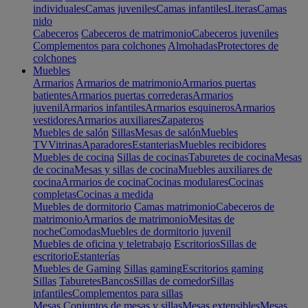
individuales
Camas juveniles
Camas infantiles
Literas
Camas
nido
Cabeceros
Cabeceros de matrimonio
Cabeceros juveniles
Complementos para colchones
Almohadas
Protectores de
colchones
Muebles
Armarios
Armarios de matrimonio
Armarios puertas
batientes
Armarios puertas correderas
Armarios
juvenil
Armarios infantiles
Armarios esquineros
Armarios
vestidores
Armarios auxiliares
Zapateros
Muebles de salón
Sillas
Mesas de salón
Muebles
TV
Vitrinas
Aparadores
Estanterias
Muebles recibidores
Muebles de cocina
Sillas de cocinas
Taburetes de cocina
Mesas
de cocina
Mesas y sillas de cocina
Muebles auxiliares de
cocina
Armarios de cocina
Cocinas modulares
Cocinas
completas
Cocinas a medida
Muebles de dormitorio
Camas matrimonio
Cabeceros de
matrimonio
Armarios de matrimonio
Mesitas de
noche
Comodas
Muebles de dormitorio juvenil
Muebles de oficina y teletrabajo
Escritorios
Sillas de
escritorio
Estanterías
Muebles de Gaming
Sillas gaming
Escritorios gaming
Sillas
Taburetes
Bancos
Sillas de comedor
Sillas
infantiles
Complementos para sillas
Mesas
Conjuntos de mesas y sillas
Mesas extensibles
Mesas