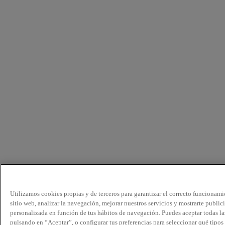
Utilizamos cookies propias y de terceros para garantizar el correcto funcionami
sitio web, analizar la navegación, mejorar nuestros servicios y mostrarte public
personalizada en función de tus hábitos de navegación. Puedes aceptar todas la
pulsando en “Aceptar”, o configurar tus preferencias para seleccionar qué tipos