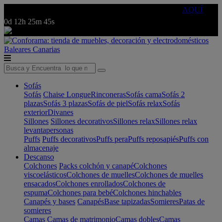
🔵Cambia tu electro con
-10% EXTRA
de descuento ☑️
AQUÍ
0d
12h
25m
45s
Baleares
Canarias
Sofás
Sofás
Chaise Longue
Rinconeras
Sofás cama
Sofás 2
plazas
Sofás 3 plazas
Sofás de piel
Sofás relax
Sofás
exterior
Divanes
Sillones
Sillones decorativos
Sillones relax
Sillones relax
levantapersonas
Puffs
Puffs decorativos
Puffs pera
Puffs reposapiés
Puffs con
almacenaje
Descanso
Colchones
Packs colchón y canapé
Colchones
viscoelásticos
Colchones de muelles
Colchones de muelles
ensacados
Colchones enrollados
Colchones de
espuma
Colchones para bebé
Colchones hinchables
Canapés y bases
Canapés
Base tapizadas
Somieres
Patas de
somieres
Camas
Camas de matrimonio
Camas dobles
Camas