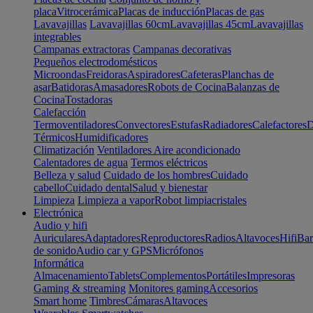
placa
Vitrocerámica
Placas de inducción
Placas de gas
Lavavajillas
Lavavajillas 60cm
Lavavajillas 45cm
Lavavajillas
integrables
Campanas extractoras
Campanas decorativas
Pequeños electrodomésticos
Microondas
Freidoras
Aspiradores
Cafeteras
Planchas de
asar
Batidoras
Amasadores
Robots de Cocina
Balanzas de
Cocina
Tostadoras
Calefacción
Termoventiladores
Convectores
Estufas
Radiadores
Calefactores
D
Térmicos
Humidificadores
Climatización
Ventiladores
Aire acondicionado
Calentadores de agua
Termos eléctricos
Belleza y salud
Cuidado de los hombres
Cuidado
cabello
Cuidado dental
Salud y bienestar
Limpieza
Limpieza a vapor
Robot limpiacristales
Electrónica
Audio y hifi
Auriculares
Adaptadores
Reproductores
Radios
Altavoces
Hifi
Bar
de sonido
Audio car y GPS
Micrófonos
Informática
Almacenamiento
Tablets
Complementos
Portátiles
Impresoras
Gaming & streaming
Monitores gaming
Accesorios
Smart home
Timbres
Cámaras
Altavoces