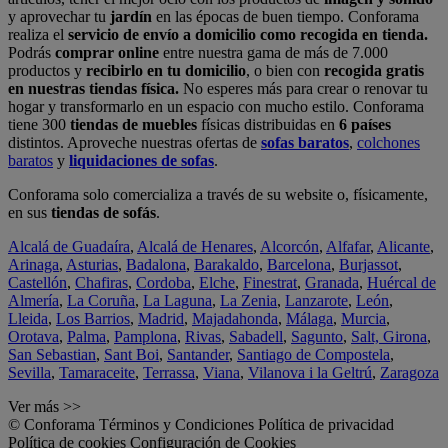
y aprovechar tu
jardín
en las épocas de buen tiempo. Conforama
realiza el
servicio de envío a domicilio como recogida en tienda.
Podrás
comprar online
entre nuestra gama de más de 7.000
productos y
recibirlo en tu domicilio
, o bien con
recogida gratis
en nuestras tiendas física.
No esperes más para crear o renovar tu
hogar y transformarlo en un espacio con mucho estilo. Conforama
tiene 300
tiendas de muebles
físicas distribuidas en
6 países
distintos. Aproveche nuestras ofertas de
sofas baratos
,
colchones
baratos
y
liquidaciones de sofas
.
Conforama solo comercializa a través de su website o, físicamente,
en sus
tiendas de sofás
.
Alcalá de Guadaíra
,
Alcalá de Henares
,
Alcorcón
,
Alfafar
,
Alicante
,
Arinaga
,
Asturias
,
Badalona
,
Barakaldo
,
Barcelona
,
Burjassot
,
Castellón
,
Chafiras
,
Cordoba
,
Elche
,
Finestrat
,
Granada
,
Huércal de
Almería
,
La Coruña
,
La Laguna
,
La Zenia
,
Lanzarote
,
León
,
Lleida
,
Los Barrios
,
Madrid
,
Majadahonda
,
Málaga
,
Murcia
,
Orotava
,
Palma
,
Pamplona
,
Rivas
,
Sabadell
,
Sagunto
,
Salt, Girona
,
San Sebastian
,
Sant Boi
,
Santander
,
Santiago de Compostela
,
Sevilla
,
Tamaraceite
,
Terrassa
,
Viana
,
Vilanova i la Geltrú
,
Zaragoza
Ver más >>
© Conforama
Términos y Condiciones
Política de privacidad
Política de cookies
Configuración de Cookies