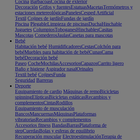
Cocina
Barbacoas
Cocina de exterior
Decoración
Grifos y fuentes
Estatuas
Macetas
Termómetros y
estaciones metereológicas
Paneles
Cesped Artificial
Textil
Cojines de jardín
Fundas de jardín
Piscina
Plegable
Limpieza de piscinas
Ducha
Hinchable
Juguetes
Columpios
Toboganes
Hinchables
Casitas
Mascotas
Comederos
Jaulas
Casetas para mascotas
Bebé
Habitación bebé
Humidificadores
Cestas
Colchón para
bebé
Muebles para habitación de bebé
Cunas
Cama
bebé
Decoración bebé
Paseo
Coche
Mochilas
Accesorios
Capazos
Carrito ligero
Baño e higiene
Aspirador nasal
Orinales
Textil bebé
Cojines
Funda
Seguridad
Barreras
Deporte
Equipamiento de cardio
Máquinas de remo
Bicicletas
spinning
Elípticas
Bicicletas estáticas
Recambios y
complementos
Cintas
Rodillos
Equipamiento de musculación
Bancos
Mancuernas
Máquinas
Plataformas
vibratorias
Recambios y complementos
Accesorios fitness
Bandas
Barras
Plataforma de
step
Cuerdas
Bolas y esferas de equilibrio
Recuperación muscular
Electroestimulación
Terapia de