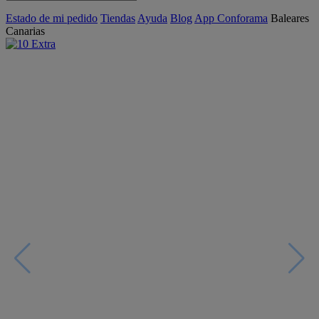
Estado de mi pedido
Tiendas
Ayuda
Blog
App Conforama
Baleares
Canarias