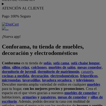
ATENCIÓN AL CLIENTE
Pago 100% Seguro
¡Nueva app!
Conforama, tu tienda de muebles,
decoración y electrodomésticos
Conforama
es tu tienda de
sofás
,
sofá cama
,
sofá chaise longue
,
sillón
,
sillón relax
,
colchones
,
muebles de salón
,
mesas comedor
,
dormitorio de juvenil
,
dormitorio de matrimonio
,
canapés
,
cocinas a medida
,
decoración
,
electrodomésticos
,
frigoríficos
,
microondas
,
lavavajillas
,
lavadora secadora
, y
televisiones
.
Descubre nuestra amplia variedad de estilos en cualquier
muebles
para tu hogar,
con los mejores precios y promociones
. Crea el
espacio en el que vives gracias a nuestros
muebles de comedor
y
habitaciones,
armarios
y
zapateros
,
mesas de comedor
y
sillas de
escritorio
. Además, podrás decorar tu casa con multitud de
artículos, tener el mejor ocio con los productos de
imagen y sonido