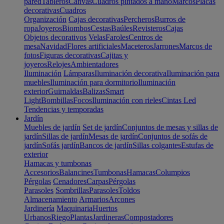
pared
Tableros
Canvas
Cuadros pintados a mano
Marcos
Placas
decorativas
Cuadros
Organización
Cajas decorativas
Percheros
Burros de
ropa
Joyeros
Biombos
Cestas
Baúles
Revisteros
Cajas
Objetos decorativos
Velas
Faroles
Centros de
mesa
Navidad
Flores artificiales
Maceteros
Jarrones
Marcos de
fotos
Figuras decorativas
Cajitas y
joyeros
Relojes
Ambientadores
Iluminación
Lámparas
Iluminación decorativa
Iluminación para
muebles
Iluminación para dormitorio
Iluminación
exterior
Guirnaldas
Balizas
Smart
Light
Bombillas
Focos
Iluminación con rieles
Cintas Led
Tendencias y temporadas
Jardín
Muebles de jardín
Set de jardín
Conjuntos de mesas y sillas de
jardín
Sillas de jardín
Mesas de jardín
Conjuntos de sofás de
jardín
Sofás jardín
Bancos de jardín
Sillas colgantes
Estufas de
exterior
Hamacas y tumbonas
Accesorios
Balancines
Tumbonas
Hamacas
Columpios
Pérgolas
Cenadores
Carpas
Pérgolas
Parasoles
Sombrillas
Parasoles
Toldos
Almacenamiento
Armarios
Arcones
Jardinería
Maquinaria
Huertos
Urbanos
Riego
Plantas
Jardineras
Compostadores