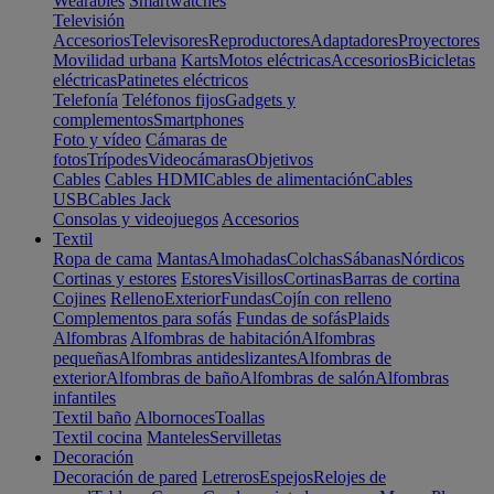
Wearables
Smartwatches
Televisión
Accesorios
Televisores
Reproductores
Adaptadores
Proyectores
Movilidad urbana
Karts
Motos eléctricas
Accesorios
Bicicletas
eléctricas
Patinetes eléctricos
Telefonía
Teléfonos fijos
Gadgets y
complementos
Smartphones
Foto y vídeo
Cámaras de
fotos
Trípodes
Videocámaras
Objetivos
Cables
Cables HDMI
Cables de alimentación
Cables
USB
Cables Jack
Consolas y videojuegos
Accesorios
Textil
Ropa de cama
Mantas
Almohadas
Colchas
Sábanas
Nórdicos
Cortinas y estores
Estores
Visillos
Cortinas
Barras de cortina
Cojines
Relleno
Exterior
Fundas
Cojín con relleno
Complementos para sofás
Fundas de sofás
Plaids
Alfombras
Alfombras de habitación
Alfombras
pequeñas
Alfombras antideslizantes
Alfombras de
exterior
Alfombras de baño
Alfombras de salón
Alfombras
infantiles
Textil baño
Albornoces
Toallas
Textil cocina
Manteles
Servilletas
Decoración
Decoración de pared
Letreros
Espejos
Relojes de