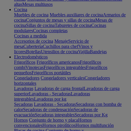
altas
Mesas multiusos
Cocina
Muebles de cocina
Muebles auxiliares de cocina
Armarios de
cocina
Conjuntos de mesas y sillas de cocina
Mesas de
cocina
Sillas de cocina
Taburetes de cocina
Cocinas
modulares
Cocinas completas
Cocinas a medida
Accesorios de cocina
Menaje
Servicio de
mesa
Cubertería
Cuchillos para chef
Vinos y
licores
Botellas
Utensilios de cocina
Vajilla
Bandejas
Electrodomésticos
Frigoríficos
Frigoríficos americanos
Frigoríficos
combi
Vinotecas
Frigoríficos integrables
Frigoríficos
pequeños
Frigoríficos portátiles
Congeladores
Congeladores verticales
Congeladores
horizontales
Lavadoras
Lavadoras de carga frontal
Lavadoras de carga
superior
Lavadoras - Secadoras
Lavadoras
integrables
Lavadoras por kg
Secadoras
Lavadoras - Secadoras
Secadoras con bomba de
calor
Secadoras de condensación
Secadoras de
evacuación
Secadoras integrables
Secadoras por Kg
Hornos
Conjunto de horno y placa
Hornos
convencionales
Hornos pirolíticos
Hornos multifunción
Placas de cocina
Conjunto de horno y