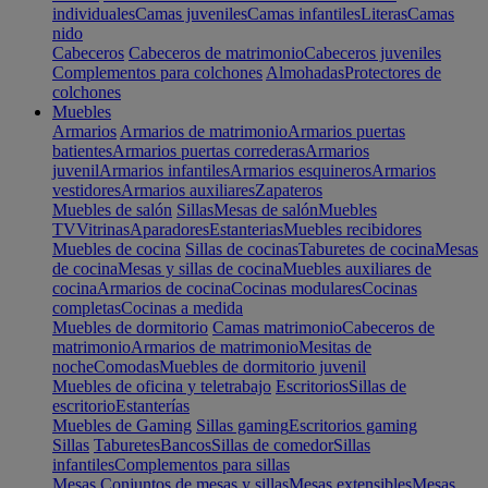
individuales
Camas juveniles
Camas infantiles
Literas
Camas
nido
Cabeceros
Cabeceros de matrimonio
Cabeceros juveniles
Complementos para colchones
Almohadas
Protectores de
colchones
Muebles
Armarios
Armarios de matrimonio
Armarios puertas
batientes
Armarios puertas correderas
Armarios
juvenil
Armarios infantiles
Armarios esquineros
Armarios
vestidores
Armarios auxiliares
Zapateros
Muebles de salón
Sillas
Mesas de salón
Muebles
TV
Vitrinas
Aparadores
Estanterias
Muebles recibidores
Muebles de cocina
Sillas de cocinas
Taburetes de cocina
Mesas
de cocina
Mesas y sillas de cocina
Muebles auxiliares de
cocina
Armarios de cocina
Cocinas modulares
Cocinas
completas
Cocinas a medida
Muebles de dormitorio
Camas matrimonio
Cabeceros de
matrimonio
Armarios de matrimonio
Mesitas de
noche
Comodas
Muebles de dormitorio juvenil
Muebles de oficina y teletrabajo
Escritorios
Sillas de
escritorio
Estanterías
Muebles de Gaming
Sillas gaming
Escritorios gaming
Sillas
Taburetes
Bancos
Sillas de comedor
Sillas
infantiles
Complementos para sillas
Mesas
Conjuntos de mesas y sillas
Mesas extensibles
Mesas