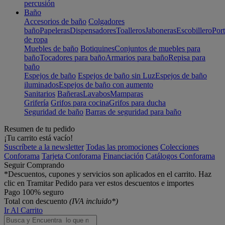
percusión
Baño
Accesorios de baño
Colgadores
baño
Papeleras
Dispensadores
Toalleros
Jaboneras
Escobillero
Port
de ropa
Muebles de baño
Botiquines
Conjuntos de muebles para
baño
Tocadores para baño
Armarios para baño
Repisa para
baño
Espejos de baño
Espejos de baño sin Luz
Espejos de baño
iluminados
Espejos de baño con aumento
Sanitarios
Bañeras
Lavabos
Mamparas
Grifería
Grifos para cocina
Grifos para ducha
Seguridad de baño
Barras de seguridad para baño
Resumen de tu pedido
¡Tu carrito está vacío!
Suscríbete a la newsletter
Todas las promociones
Colecciones
Conforama
Tarjeta Conforama
Financiación
Catálogos Conforama
Seguir Comprando
*Descuentos, cupones y servicios son aplicados en el carrito. Haz
clic en Tramitar Pedido para ver estos descuentos e importes
Pago 100% seguro
Total con descuento
(IVA incluido*)
Ir Al Carrito