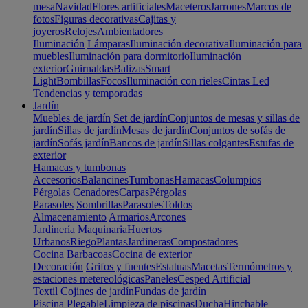
mesa
Navidad
Flores artificiales
Maceteros
Jarrones
Marcos de
fotos
Figuras decorativas
Cajitas y
joyeros
Relojes
Ambientadores
Iluminación
Lámparas
Iluminación decorativa
Iluminación para
muebles
Iluminación para dormitorio
Iluminación
exterior
Guirnaldas
Balizas
Smart
Light
Bombillas
Focos
Iluminación con rieles
Cintas Led
Tendencias y temporadas
Jardín
Muebles de jardín
Set de jardín
Conjuntos de mesas y sillas de
jardín
Sillas de jardín
Mesas de jardín
Conjuntos de sofás de
jardín
Sofás jardín
Bancos de jardín
Sillas colgantes
Estufas de
exterior
Hamacas y tumbonas
Accesorios
Balancines
Tumbonas
Hamacas
Columpios
Pérgolas
Cenadores
Carpas
Pérgolas
Parasoles
Sombrillas
Parasoles
Toldos
Almacenamiento
Armarios
Arcones
Jardinería
Maquinaria
Huertos
Urbanos
Riego
Plantas
Jardineras
Compostadores
Cocina
Barbacoas
Cocina de exterior
Decoración
Grifos y fuentes
Estatuas
Macetas
Termómetros y
estaciones metereológicas
Paneles
Cesped Artificial
Textil
Cojines de jardín
Fundas de jardín
Piscina
Plegable
Limpieza de piscinas
Ducha
Hinchable