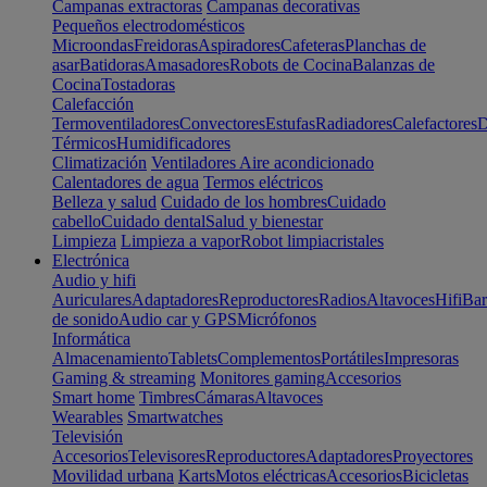
Campanas extractoras
Campanas decorativas
Pequeños electrodomésticos
Microondas
Freidoras
Aspiradores
Cafeteras
Planchas de
asar
Batidoras
Amasadores
Robots de Cocina
Balanzas de
Cocina
Tostadoras
Calefacción
Termoventiladores
Convectores
Estufas
Radiadores
Calefactores
D
Térmicos
Humidificadores
Climatización
Ventiladores
Aire acondicionado
Calentadores de agua
Termos eléctricos
Belleza y salud
Cuidado de los hombres
Cuidado
cabello
Cuidado dental
Salud y bienestar
Limpieza
Limpieza a vapor
Robot limpiacristales
Electrónica
Audio y hifi
Auriculares
Adaptadores
Reproductores
Radios
Altavoces
Hifi
Bar
de sonido
Audio car y GPS
Micrófonos
Informática
Almacenamiento
Tablets
Complementos
Portátiles
Impresoras
Gaming & streaming
Monitores gaming
Accesorios
Smart home
Timbres
Cámaras
Altavoces
Wearables
Smartwatches
Televisión
Accesorios
Televisores
Reproductores
Adaptadores
Proyectores
Movilidad urbana
Karts
Motos eléctricas
Accesorios
Bicicletas