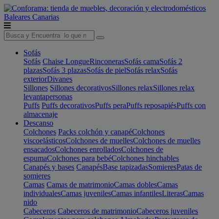
Baleares
Canarias
Sofás
Sofás
Chaise Longue
Rinconeras
Sofás cama
Sofás 2
plazas
Sofás 3 plazas
Sofás de piel
Sofás relax
Sofás
exterior
Divanes
Sillones
Sillones decorativos
Sillones relax
Sillones relax
levantapersonas
Puffs
Puffs decorativos
Puffs pera
Puffs reposapiés
Puffs con
almacenaje
Descanso
Colchones
Packs colchón y canapé
Colchones
viscoelásticos
Colchones de muelles
Colchones de muelles
ensacados
Colchones enrollados
Colchones de
espuma
Colchones para bebé
Colchones hinchables
Canapés y bases
Canapés
Base tapizadas
Somieres
Patas de
somieres
Camas
Camas de matrimonio
Camas dobles
Camas
individuales
Camas juveniles
Camas infantiles
Literas
Camas
nido
Cabeceros
Cabeceros de matrimonio
Cabeceros juveniles