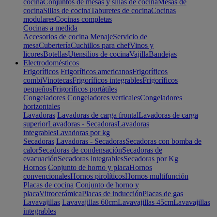
cocina
Conjuntos de mesas y sillas de cocina
Mesas de
cocina
Sillas de cocina
Taburetes de cocina
Cocinas
modulares
Cocinas completas
Cocinas a medida
Accesorios de cocina
Menaje
Servicio de
mesa
Cubertería
Cuchillos para chef
Vinos y
licores
Botellas
Utensilios de cocina
Vajilla
Bandejas
Electrodomésticos
Frigoríficos
Frigoríficos americanos
Frigoríficos
combi
Vinotecas
Frigoríficos integrables
Frigoríficos
pequeños
Frigoríficos portátiles
Congeladores
Congeladores verticales
Congeladores
horizontales
Lavadoras
Lavadoras de carga frontal
Lavadoras de carga
superior
Lavadoras - Secadoras
Lavadoras
integrables
Lavadoras por kg
Secadoras
Lavadoras - Secadoras
Secadoras con bomba de
calor
Secadoras de condensación
Secadoras de
evacuación
Secadoras integrables
Secadoras por Kg
Hornos
Conjunto de horno y placa
Hornos
convencionales
Hornos pirolíticos
Hornos multifunción
Placas de cocina
Conjunto de horno y
placa
Vitrocerámica
Placas de inducción
Placas de gas
Lavavajillas
Lavavajillas 60cm
Lavavajillas 45cm
Lavavajillas
integrables