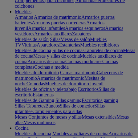
Complementos para colchones
Almohadas
Protectores de
colchones
Muebles
Armarios
Armarios de matrimonio
Armarios puertas
batientes
Armarios puertas correderas
Armarios
juvenil
Armarios infantiles
Armarios esquineros
Armarios
vestidores
Armarios auxiliares
Zapateros
Muebles de salón
Sillas
Mesas de salón
Muebles
TV
Vitrinas
Aparadores
Estanterias
Muebles recibidores
Muebles de cocina
Sillas de cocinas
Taburetes de cocina
Mesas
de cocina
Mesas y sillas de cocina
Muebles auxiliares de
cocina
Armarios de cocina
Cocinas modulares
Cocinas
completas
Cocinas a medida
Muebles de dormitorio
Camas matrimonio
Cabeceros de
matrimonio
Armarios de matrimonio
Mesitas de
noche
Comodas
Muebles de dormitorio juvenil
Muebles de oficina y teletrabajo
Escritorios
Sillas de
escritorio
Estanterías
Muebles de Gaming
Sillas gaming
Escritorios gaming
Sillas
Taburetes
Bancos
Sillas de comedor
Sillas
infantiles
Complementos para sillas
Mesas
Conjuntos de mesas y sillas
Mesas extensibles
Mesas
altas
Mesas multiusos
Cocina
Muebles de cocina
Muebles auxiliares de cocina
Armarios de