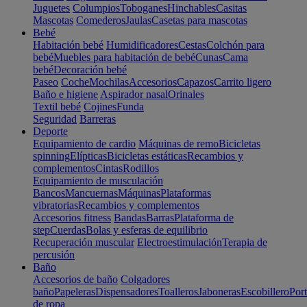
Juguetes
Columpios
Toboganes
Hinchables
Casitas
Mascotas
Comederos
Jaulas
Casetas para mascotas
Bebé
Habitación bebé
Humidificadores
Cestas
Colchón para
bebé
Muebles para habitación de bebé
Cunas
Cama
bebé
Decoración bebé
Paseo
Coche
Mochilas
Accesorios
Capazos
Carrito ligero
Baño e higiene
Aspirador nasal
Orinales
Textil bebé
Cojines
Funda
Seguridad
Barreras
Deporte
Equipamiento de cardio
Máquinas de remo
Bicicletas
spinning
Elípticas
Bicicletas estáticas
Recambios y
complementos
Cintas
Rodillos
Equipamiento de musculación
Bancos
Mancuernas
Máquinas
Plataformas
vibratorias
Recambios y complementos
Accesorios fitness
Bandas
Barras
Plataforma de
step
Cuerdas
Bolas y esferas de equilibrio
Recuperación muscular
Electroestimulación
Terapia de
percusión
Baño
Accesorios de baño
Colgadores
baño
Papeleras
Dispensadores
Toalleros
Jaboneras
Escobillero
Port
de ropa