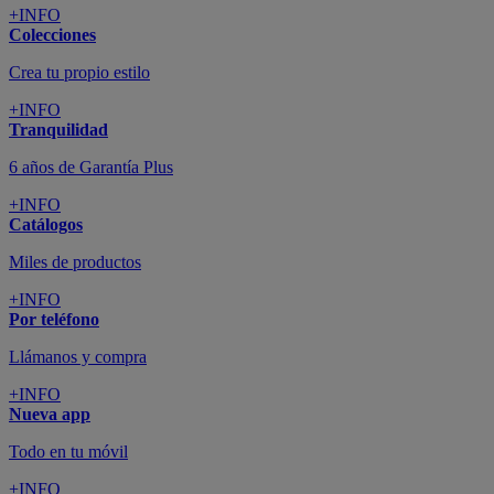
+INFO
Colecciones
Crea tu propio estilo
+INFO
Tranquilidad
6 años de Garantía Plus
+INFO
Catálogos
Miles de productos
+INFO
Por teléfono
Llámanos y compra
+INFO
Nueva app
Todo en tu móvil
+INFO