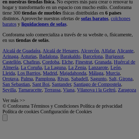
en nuestras tiendas física.
No esperes más para crear o renovar tu
hogar y transformarlo en un espacio con mucho estilo. Conforama
tiene 300
tiendas de muebles
físicas distribuidas en
6 países
distintos. Aproveche nuestras ofertas de
sofas baratos
,
colchones
baratos
y
liquidaciones de sofas
.
Conforama solo comercializa a través de su website o, físicamente,
en sus
tiendas de sofás
.
Alcalá de Guadaíra
,
Alcalá de Henares
,
Alcorcón
,
Alfafar
,
Alicante
,
Arinaga
,
Asturias
,
Badalona
,
Barakaldo
,
Barcelona
,
Burjassot
,
Castellón
,
Chafiras
,
Cordoba
,
Elche
,
Finestrat
,
Granada
,
Huércal de
Almería
,
La Coruña
,
La Laguna
,
La Zenia
,
Lanzarote
,
León
,
Lleida
,
Los Barrios
,
Madrid
,
Majadahonda
,
Málaga
,
Murcia
,
Orotava
,
Palma
,
Pamplona
,
Rivas
,
Sabadell
,
Sagunto
,
Salt, Girona
,
San Sebastian
,
Sant Boi
,
Santander
,
Santiago de Compostela
,
Sevilla
,
Tamaraceite
,
Terrassa
,
Viana
,
Vilanova i la Geltrú
,
Zaragoza
Ver más >>
© Conforama
Términos y Condiciones
Política de privacidad
Política de cookies
Configuración de Cookies