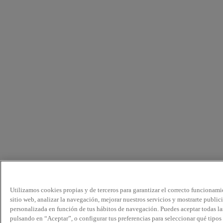
Utilizamos cookies propias y de terceros para garantizar el correcto funcionami
sitio web, analizar la navegación, mejorar nuestros servicios y mostrarte public
personalizada en función de tus hábitos de navegación. Puedes aceptar todas la
pulsando en “Aceptar”, o configurar tus preferencias para seleccionar qué tipos