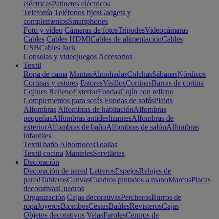
eléctricas
Patinetes eléctricos
Telefonía
Teléfonos fijos
Gadgets y
complementos
Smartphones
Foto y vídeo
Cámaras de fotos
Trípodes
Videocámaras
Cables
Cables HDMI
Cables de alimentación
Cables
USB
Cables Jack
Consolas y videojuegos
Accesorios
Textil
Ropa de cama
Mantas
Almohadas
Colchas
Sábanas
Nórdicos
Cortinas y estores
Estores
Visillos
Cortinas
Barras de cortina
Cojines
Relleno
Exterior
Fundas
Cojín con relleno
Complementos para sofás
Fundas de sofás
Plaids
Alfombras
Alfombras de habitación
Alfombras
pequeñas
Alfombras antideslizantes
Alfombras de
exterior
Alfombras de baño
Alfombras de salón
Alfombras
infantiles
Textil baño
Albornoces
Toallas
Textil cocina
Manteles
Servilletas
Decoración
Decoración de pared
Letreros
Espejos
Relojes de
pared
Tableros
Canvas
Cuadros pintados a mano
Marcos
Placas
decorativas
Cuadros
Organización
Cajas decorativas
Percheros
Burros de
ropa
Joyeros
Biombos
Cestas
Baúles
Revisteros
Cajas
Objetos decorativos
Velas
Faroles
Centros de