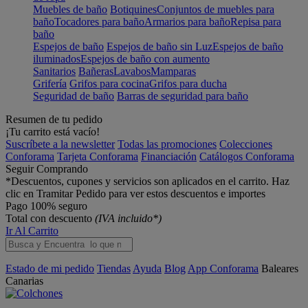
Muebles de baño
Botiquines
Conjuntos de muebles para
baño
Tocadores para baño
Armarios para baño
Repisa para
baño
Espejos de baño
Espejos de baño sin Luz
Espejos de baño
iluminados
Espejos de baño con aumento
Sanitarios
Bañeras
Lavabos
Mamparas
Grifería
Grifos para cocina
Grifos para ducha
Seguridad de baño
Barras de seguridad para baño
Resumen de tu pedido
¡Tu carrito está vacío!
Suscríbete a la newsletter
Todas las promociones
Colecciones
Conforama
Tarjeta Conforama
Financiación
Catálogos Conforama
Seguir Comprando
*Descuentos, cupones y servicios son aplicados en el carrito. Haz
clic en Tramitar Pedido para ver estos descuentos e importes
Pago 100% seguro
Total con descuento
(IVA incluido*)
Ir Al Carrito
Estado de mi pedido
Tiendas
Ayuda
Blog
App Conforama
Baleares
Canarias