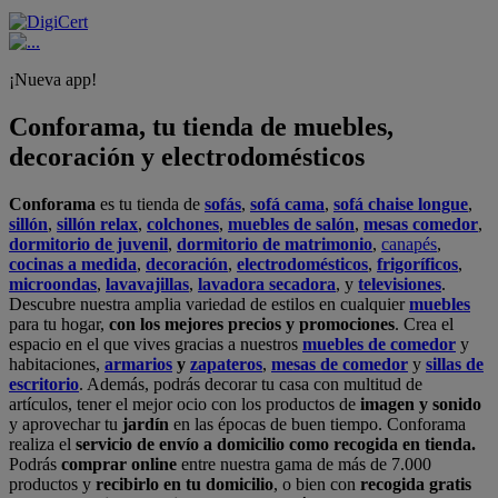
¡Nueva app!
Conforama, tu tienda de muebles,
decoración y electrodomésticos
Conforama
es tu tienda de
sofás
,
sofá cama
,
sofá chaise longue
,
sillón
,
sillón relax
,
colchones
,
muebles de salón
,
mesas comedor
,
dormitorio de juvenil
,
dormitorio de matrimonio
,
canapés
,
cocinas a medida
,
decoración
,
electrodomésticos
,
frigoríficos
,
microondas
,
lavavajillas
,
lavadora secadora
, y
televisiones
.
Descubre nuestra amplia variedad de estilos en cualquier
muebles
para tu hogar,
con los mejores precios y promociones
. Crea el
espacio en el que vives gracias a nuestros
muebles de comedor
y
habitaciones,
armarios
y
zapateros
,
mesas de comedor
y
sillas de
escritorio
. Además, podrás decorar tu casa con multitud de
artículos, tener el mejor ocio con los productos de
imagen y sonido
y aprovechar tu
jardín
en las épocas de buen tiempo. Conforama
realiza el
servicio de envío a domicilio como recogida en tienda.
Podrás
comprar online
entre nuestra gama de más de 7.000
productos y
recibirlo en tu domicilio
, o bien con
recogida gratis