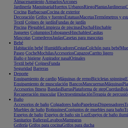
Almacenamiento
Armarios
Arcones
Jardinería
Maquinaria
Huertos Urbanos
Riego
Plantas
Jardineras
C
Cocina
Barbacoas
Cocina de exterior
Decoración
Grifos y fuentes
Estatuas
Macetas
Termómetros y est
Textil
Cojines de jardín
Fundas de jardín
Piscina
Plegable
Limpieza de piscinas
Ducha
Hinchable
Juguetes
Columpios
Toboganes
Hinchables
Casitas
Mascotas
Comederos
Jaulas
Casetas para mascotas
Bebé
Habitación bebé
Humidificadores
Cestas
Colchón para bebé
Mueb
Paseo
Coche
Mochilas
Accesorios
Capazos
Carrito ligero
Baño e higiene
Aspirador nasal
Orinales
Textil bebé
Cojines
Funda
Seguridad
Barreras
Deporte
Equipamiento de cardio
Máquinas de remo
Bicicletas spinning
E
Equipamiento de musculación
Bancos
Mancuernas
Máquinas
Pla
Accesorios fitness
Bandas
Barras
Plataforma de step
Cuerdas
Bola
Recuperación muscular
Electroestimulación
Terapia de percusi
Baño
Accesorios de baño
Colgadores baño
Papeleras
Dispensadores
To
Muebles de baño
Botiquines
Conjuntos de muebles para baño
To
Espejos de baño
Espejos de baño sin Luz
Espejos de baño ilum
Sanitarios
Bañeras
Lavabos
Mamparas
Grifería
Grifos para cocina
Grifos para ducha