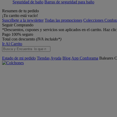
Seguridad de baño
Barras de seguridad para baño
Resumen de tu pedido
¡Tu carrito está vacío!
Suscríbete a la newsletter
Todas las promociones
Colecciones Confo
Seguir Comprando
*Descuentos, cupones y servicios son aplicados en el carrito. Haz cli
Pago 100% seguro
Total con descuento
(IVA incluido*)
Ir Al Carrito
Estado de mi pedido
Tiendas
Ayuda
Blog
App Conforama
Baleares
C