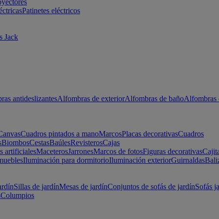
oyectores
éctricas
Patinetes eléctricos
s Jack
ras antideslizantes
Alfombras de exterior
Alfombras de baño
Alfombras 
Canvas
Cuadros pintados a mano
Marcos
Placas decorativas
Cuadros
s
Biombos
Cestas
Baúles
Revisteros
Cajas
s artificiales
Maceteros
Jarrones
Marcos de fotos
Figuras decorativas
Cajit
muebles
Iluminación para dormitorio
Iluminación exterior
Guirnaldas
Bali
ardín
Sillas de jardín
Mesas de jardín
Conjuntos de sofás de jardín
Sofás j
s
Columpios