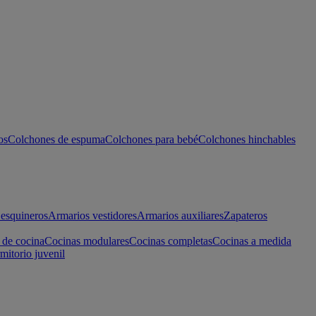
os
Colchones de espuma
Colchones para bebé
Colchones hinchables
esquineros
Armarios vestidores
Armarios auxiliares
Zapateros
 de cocina
Cocinas modulares
Cocinas completas
Cocinas a medida
mitorio juvenil