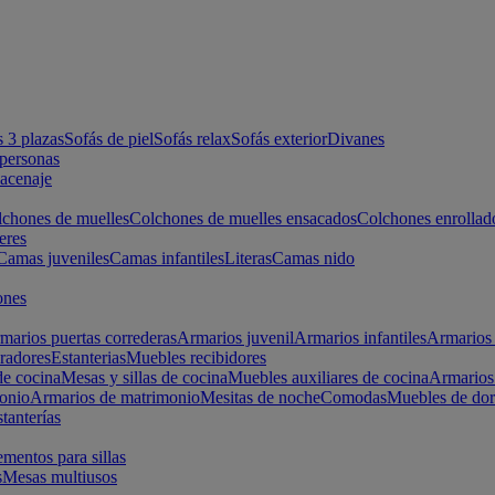
s 3 plazas
Sofás de piel
Sofás relax
Sofás exterior
Divanes
apersonas
macenaje
chones de muelles
Colchones de muelles ensacados
Colchones enrollad
eres
Camas juveniles
Camas infantiles
Literas
Camas nido
ones
marios puertas correderas
Armarios juvenil
Armarios infantiles
Armarios 
radores
Estanterias
Muebles recibidores
e cocina
Mesas y sillas de cocina
Muebles auxiliares de cocina
Armarios
onio
Armarios de matrimonio
Mesitas de noche
Comodas
Muebles de dor
tanterías
entos para sillas
s
Mesas multiusos