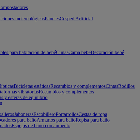
ompostadores
aciones metereológicas
Paneles
Cesped Artificial
les para habitación de bebé
Cunas
Cama bebé
Decoración bebé
lípticas
Bicicletas estáticas
Recambios y complementos
Cintas
Rodillos
taformas vibratorias
Recambios y complementos
s y esferas de equilibrio
ón
alleros
Jaboneras
Escobillero
Portarrollos
Cestas de ropa
cadores para baño
Armarios para baño
Repisa para baño
inados
Espejos de baño con aumento