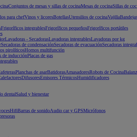
cina
Conjuntos de mesas y sillas de cocina
Mesas de cocina
Sillas de coc
los para chef
Vinos y licores
Botellas
Utensilios de cocina
Vajilla
Bandeja
s
Frigoríficos integrables
Frigoríficos pequeños
Frigoríficos portátiles
es
ior
Lavadoras - Secadoras
Lavadoras integrables
Lavadoras por kg
r
Secadoras de condensación
Secadoras de evacuación
Secadoras integra
s pirolíticos
Hornos multifunción
s de inducción
Placas de gas
ntegrables
afeteras
Planchas de asar
Batidoras
Amasadores
Robots de Cocina
Balanz
alefactores
Difusores
Emisores Térmicos
Humidificadores
o dental
Salud y bienestar
voces
Hifi
Barras de sonido
Audio car y GPS
Micrófonos
presoras