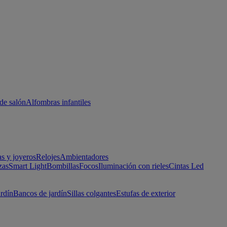
de salón
Alfombras infantiles
as y joyeros
Relojes
Ambientadores
zas
Smart Light
Bombillas
Focos
Iluminación con rieles
Cintas Led
ardín
Bancos de jardín
Sillas colgantes
Estufas de exterior