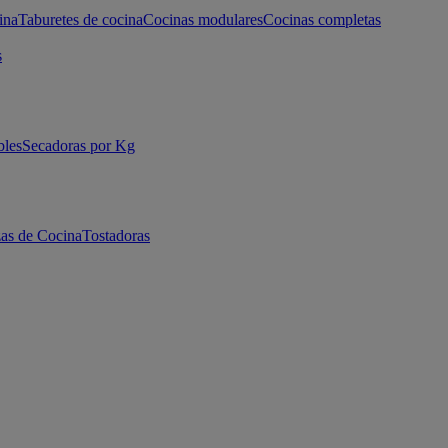
ina
Taburetes de cocina
Cocinas modulares
Cocinas completas
s
bles
Secadoras por Kg
as de Cocina
Tostadoras