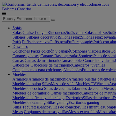
Baleares
Canarias
Sofás
Sofás
Chaise Longue
Rinconeras
Sofás cama
Sofás 2 plazas
Sofá
Sillones
Sillones decorativos
Sillones relax
Sillones relax levant
Puffs
Puffs decorativos
Puffs pera
Puffs reposapiés
Puffs con al
Descanso
Colchones
Packs colchón y canapé
Colchones viscoelásticos
Col
Canapés y bases
Canapés
Base tapizadas
Somieres
Patas de somi
Camas
Camas de matrimonio
Camas dobles
Camas individuales
Cabeceros
Cabeceros de matrimonio
Cabeceros juveniles
Complementos para colchones
Almohadas
Protectores de colch
Muebles
Armarios
Armarios de matrimonio
Armarios puertas batientes
Ar
Muebles de salón
Sillas
Mesas de salón
Muebles TV
Vitrinas
Apa
Muebles de cocina
Sillas de cocinas
Taburetes de cocina
Mesas d
Muebles de dormitorio
Camas matrimonio
Cabeceros de matrim
Muebles de oficina y teletrabajo
Escritorios
Sillas de escritorio
Es
Muebles de Gaming
Sillas gaming
Escritorios gaming
Sillas
Taburetes
Bancos
Sillas de comedor
Sillas infantiles
Complem
Mesas
Conjuntos de mesas y sillas
Mesas extensibles
Mesas alta