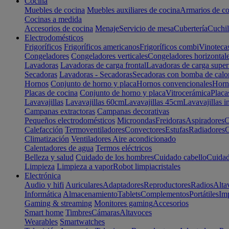
Cocina
Muebles de cocina
Muebles auxiliares de cocina
Armarios de co
Cocinas a medida
Accesorios de cocina
Menaje
Servicio de mesa
Cubertería
Cuchil
Electrodomésticos
Frigoríficos
Frigoríficos americanos
Frigoríficos combi
Vinoteca
Congeladores
Congeladores verticales
Congeladores horizontal
Lavadoras
Lavadoras de carga frontal
Lavadoras de carga super
Secadoras
Lavadoras - Secadoras
Secadoras con bomba de calo
Hornos
Conjunto de horno y placa
Hornos convencionales
Horno
Placas de cocina
Conjunto de horno y placa
Vitrocerámica
Placa
Lavavajillas
Lavavajillas 60cm
Lavavajillas 45cm
Lavavajillas i
Campanas extractoras
Campanas decorativas
Pequeños electrodomésticos
Microondas
Freidoras
Aspiradores
C
Calefacción
Termoventiladores
Convectores
Estufas
Radiadores
C
Climatización
Ventiladores
Aire acondicionado
Calentadores de agua
Termos eléctricos
Belleza y salud
Cuidado de los hombres
Cuidado cabello
Cuidad
Limpieza
Limpieza a vapor
Robot limpiacristales
Electrónica
Audio y hifi
Auriculares
Adaptadores
Reproductores
Radios
Alta
Informática
Almacenamiento
Tablets
Complementos
Portátiles
Im
Gaming & streaming
Monitores gaming
Accesorios
Smart home
Timbres
Cámaras
Altavoces
Wearables
Smartwatches