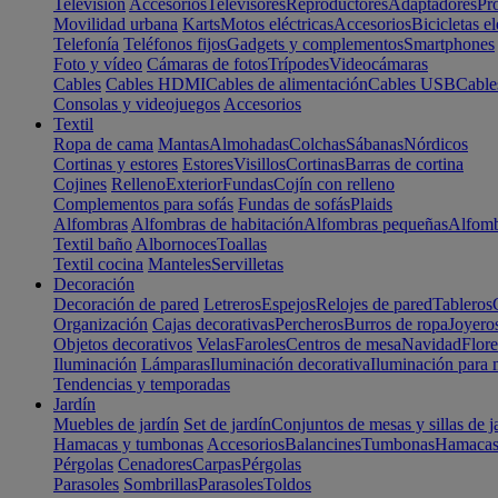
Televisión
Accesorios
Televisores
Reproductores
Adaptadores
Pr
Movilidad urbana
Karts
Motos eléctricas
Accesorios
Bicicletas el
Telefonía
Teléfonos fijos
Gadgets y complementos
Smartphones
Foto y vídeo
Cámaras de fotos
Trípodes
Videocámaras
Cables
Cables HDMI
Cables de alimentación
Cables USB
Cable
Consolas y videojuegos
Accesorios
Textil
Ropa de cama
Mantas
Almohadas
Colchas
Sábanas
Nórdicos
Cortinas y estores
Estores
Visillos
Cortinas
Barras de cortina
Cojines
Relleno
Exterior
Fundas
Cojín con relleno
Complementos para sofás
Fundas de sofás
Plaids
Alfombras
Alfombras de habitación
Alfombras pequeñas
Alfomb
Textil baño
Albornoces
Toallas
Textil cocina
Manteles
Servilletas
Decoración
Decoración de pared
Letreros
Espejos
Relojes de pared
Tableros
Organización
Cajas decorativas
Percheros
Burros de ropa
Joyero
Objetos decorativos
Velas
Faroles
Centros de mesa
Navidad
Flore
Iluminación
Lámparas
Iluminación decorativa
Iluminación para 
Tendencias y temporadas
Jardín
Muebles de jardín
Set de jardín
Conjuntos de mesas y sillas de j
Hamacas y tumbonas
Accesorios
Balancines
Tumbonas
Hamaca
Pérgolas
Cenadores
Carpas
Pérgolas
Parasoles
Sombrillas
Parasoles
Toldos