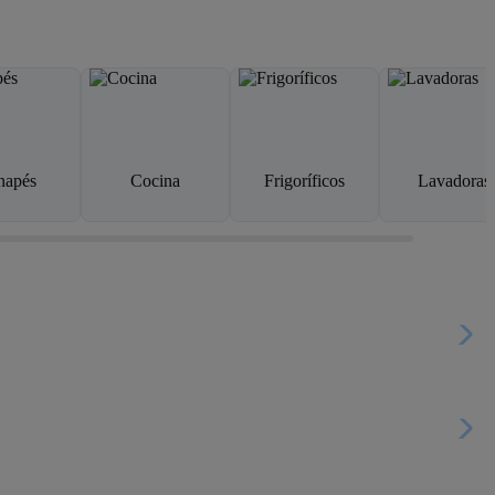
napés
Cocina
Frigoríficos
Lavadoras