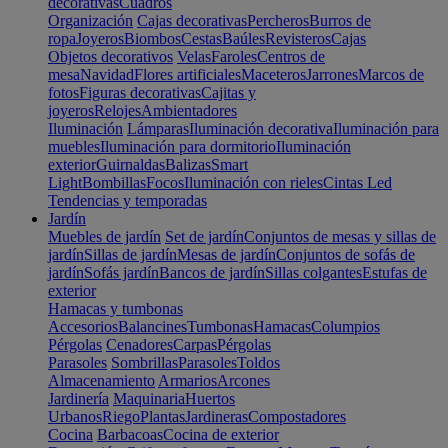
decorativas
Cuadros
Organización
Cajas decorativas
Percheros
Burros de
ropa
Joyeros
Biombos
Cestas
Baúles
Revisteros
Cajas
Objetos decorativos
Velas
Faroles
Centros de
mesa
Navidad
Flores artificiales
Maceteros
Jarrones
Marcos de
fotos
Figuras decorativas
Cajitas y
joyeros
Relojes
Ambientadores
Iluminación
Lámparas
Iluminación decorativa
Iluminación para
muebles
Iluminación para dormitorio
Iluminación
exterior
Guirnaldas
Balizas
Smart
Light
Bombillas
Focos
Iluminación con rieles
Cintas Led
Tendencias y temporadas
Jardín
Muebles de jardín
Set de jardín
Conjuntos de mesas y sillas de
jardín
Sillas de jardín
Mesas de jardín
Conjuntos de sofás de
jardín
Sofás jardín
Bancos de jardín
Sillas colgantes
Estufas de
exterior
Hamacas y tumbonas
Accesorios
Balancines
Tumbonas
Hamacas
Columpios
Pérgolas
Cenadores
Carpas
Pérgolas
Parasoles
Sombrillas
Parasoles
Toldos
Almacenamiento
Armarios
Arcones
Jardinería
Maquinaria
Huertos
Urbanos
Riego
Plantas
Jardineras
Compostadores
Cocina
Barbacoas
Cocina de exterior