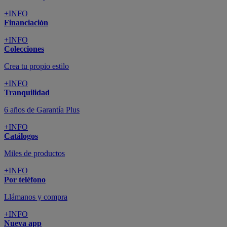
+INFO
Financiación
+INFO
Colecciones
Crea tu propio estilo
+INFO
Tranquilidad
6 años de Garantía Plus
+INFO
Catálogos
Miles de productos
+INFO
Por teléfono
Llámanos y compra
+INFO
Nueva app