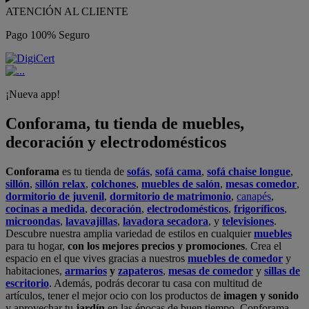
ATENCIÓN AL CLIENTE
Pago 100% Seguro
¡Nueva app!
Conforama, tu tienda de muebles,
decoración y electrodomésticos
Conforama
es tu tienda de
sofás
,
sofá cama
,
sofá chaise longue
,
sillón
,
sillón relax
,
colchones
,
muebles de salón
,
mesas comedor
,
dormitorio de juvenil
,
dormitorio de matrimonio
,
canapés
,
cocinas a medida
,
decoración
,
electrodomésticos
,
frigoríficos
,
microondas
,
lavavajillas
,
lavadora secadora
, y
televisiones
.
Descubre nuestra amplia variedad de estilos en cualquier
muebles
para tu hogar,
con los mejores precios y promociones
. Crea el
espacio en el que vives gracias a nuestros
muebles de comedor
y
habitaciones,
armarios
y
zapateros
,
mesas de comedor
y
sillas de
escritorio
. Además, podrás decorar tu casa con multitud de
artículos, tener el mejor ocio con los productos de
imagen y sonido
y aprovechar tu
jardín
en las épocas de buen tiempo. Conforama