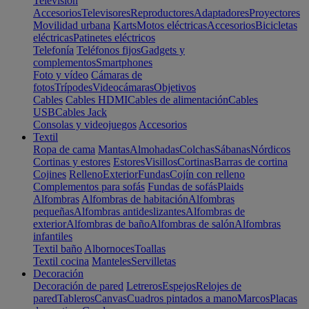
Televisión
Accesorios
Televisores
Reproductores
Adaptadores
Proyectores
Movilidad urbana
Karts
Motos eléctricas
Accesorios
Bicicletas
eléctricas
Patinetes eléctricos
Telefonía
Teléfonos fijos
Gadgets y
complementos
Smartphones
Foto y vídeo
Cámaras de
fotos
Trípodes
Videocámaras
Objetivos
Cables
Cables HDMI
Cables de alimentación
Cables
USB
Cables Jack
Consolas y videojuegos
Accesorios
Textil
Ropa de cama
Mantas
Almohadas
Colchas
Sábanas
Nórdicos
Cortinas y estores
Estores
Visillos
Cortinas
Barras de cortina
Cojines
Relleno
Exterior
Fundas
Cojín con relleno
Complementos para sofás
Fundas de sofás
Plaids
Alfombras
Alfombras de habitación
Alfombras
pequeñas
Alfombras antideslizantes
Alfombras de
exterior
Alfombras de baño
Alfombras de salón
Alfombras
infantiles
Textil baño
Albornoces
Toallas
Textil cocina
Manteles
Servilletas
Decoración
Decoración de pared
Letreros
Espejos
Relojes de
pared
Tableros
Canvas
Cuadros pintados a mano
Marcos
Placas