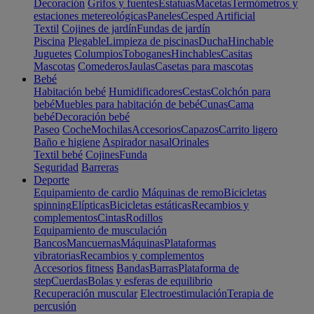
Decoración
Grifos y fuentes
Estatuas
Macetas
Termómetros y
estaciones metereológicas
Paneles
Cesped Artificial
Textil
Cojines de jardín
Fundas de jardín
Piscina
Plegable
Limpieza de piscinas
Ducha
Hinchable
Juguetes
Columpios
Toboganes
Hinchables
Casitas
Mascotas
Comederos
Jaulas
Casetas para mascotas
Bebé
Habitación bebé
Humidificadores
Cestas
Colchón para
bebé
Muebles para habitación de bebé
Cunas
Cama
bebé
Decoración bebé
Paseo
Coche
Mochilas
Accesorios
Capazos
Carrito ligero
Baño e higiene
Aspirador nasal
Orinales
Textil bebé
Cojines
Funda
Seguridad
Barreras
Deporte
Equipamiento de cardio
Máquinas de remo
Bicicletas
spinning
Elípticas
Bicicletas estáticas
Recambios y
complementos
Cintas
Rodillos
Equipamiento de musculación
Bancos
Mancuernas
Máquinas
Plataformas
vibratorias
Recambios y complementos
Accesorios fitness
Bandas
Barras
Plataforma de
step
Cuerdas
Bolas y esferas de equilibrio
Recuperación muscular
Electroestimulación
Terapia de
percusión