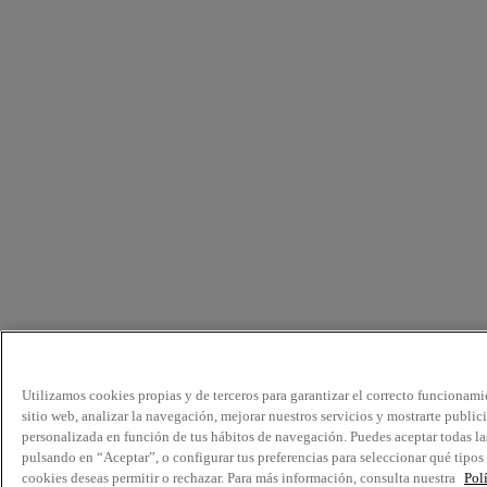
Utilizamos cookies propias y de terceros para garantizar el correcto funcionami
sitio web, analizar la navegación, mejorar nuestros servicios y mostrarte public
personalizada en función de tus hábitos de navegación. Puedes aceptar todas la
pulsando en “Aceptar”, o configurar tus preferencias para seleccionar qué tipos
cookies deseas permitir o rechazar. Para más información, consulta nuestra
Pol