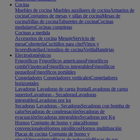
Cocina
Muebles de cocina
Muebles auxiliares de cocina
Armarios de
cocina
Conjuntos de mesas y sillas de cocina
Mesas de
cocina
Sillas de cocina
Taburetes de cocina
Cocinas
modulares
Cocinas completas
Cocinas a medida
Accesorios de cocina
Menaje
Servicio de
mesa
Cubertería
Cuchillos para chef
Vinos y
licores
Botellas
Utensilios de cocina
Vajilla
Bandejas
Electrodomésticos
Frigoríficos
Frigoríficos americanos
Frigoríficos
combi
Vinotecas
Frigoríficos integrables
Frigoríficos
pequeños
Frigoríficos portátiles
Congeladores
Congeladores verticales
Congeladores
horizontales
Lavadoras
Lavadoras de carga frontal
Lavadoras de carga
superior
Lavadoras - Secadoras
Lavadoras
integrables
Lavadoras por kg
Secadoras
Lavadoras - Secadoras
Secadoras con bomba de
calor
Secadoras de condensación
Secadoras de
evacuación
Secadoras integrables
Secadoras por Kg
Hornos
Conjunto de horno y placa
Hornos
convencionales
Hornos pirolíticos
Hornos multifunción
Placas de cocina
Conjunto de horno y
placa
Vitrocerámica
Placas de inducción
Placas de gas