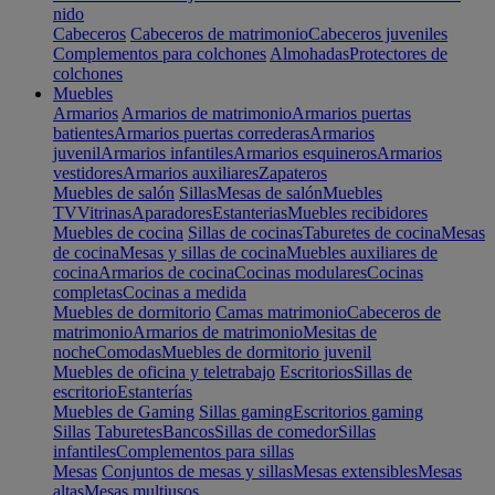
nido
Cabeceros
Cabeceros de matrimonio
Cabeceros juveniles
Complementos para colchones
Almohadas
Protectores de
colchones
Muebles
Armarios
Armarios de matrimonio
Armarios puertas
batientes
Armarios puertas correderas
Armarios
juvenil
Armarios infantiles
Armarios esquineros
Armarios
vestidores
Armarios auxiliares
Zapateros
Muebles de salón
Sillas
Mesas de salón
Muebles
TV
Vitrinas
Aparadores
Estanterias
Muebles recibidores
Muebles de cocina
Sillas de cocinas
Taburetes de cocina
Mesas
de cocina
Mesas y sillas de cocina
Muebles auxiliares de
cocina
Armarios de cocina
Cocinas modulares
Cocinas
completas
Cocinas a medida
Muebles de dormitorio
Camas matrimonio
Cabeceros de
matrimonio
Armarios de matrimonio
Mesitas de
noche
Comodas
Muebles de dormitorio juvenil
Muebles de oficina y teletrabajo
Escritorios
Sillas de
escritorio
Estanterías
Muebles de Gaming
Sillas gaming
Escritorios gaming
Sillas
Taburetes
Bancos
Sillas de comedor
Sillas
infantiles
Complementos para sillas
Mesas
Conjuntos de mesas y sillas
Mesas extensibles
Mesas
altas
Mesas multiusos