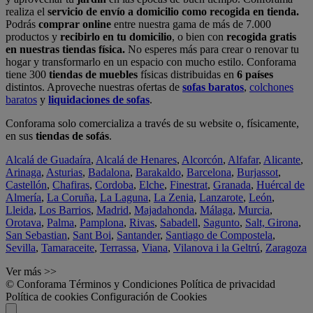
realiza el
servicio de envío a domicilio como recogida en tienda.
Podrás
comprar online
entre nuestra gama de más de 7.000
productos y
recibirlo en tu domicilio
, o bien con
recogida gratis
en nuestras tiendas física.
No esperes más para crear o renovar tu
hogar y transformarlo en un espacio con mucho estilo. Conforama
tiene 300
tiendas de muebles
físicas distribuidas en
6 países
distintos. Aproveche nuestras ofertas de
sofas baratos
,
colchones
baratos
y
liquidaciones de sofas
.
Conforama solo comercializa a través de su website o, físicamente,
en sus
tiendas de sofás
.
Alcalá de Guadaíra
,
Alcalá de Henares
,
Alcorcón
,
Alfafar
,
Alicante
,
Arinaga
,
Asturias
,
Badalona
,
Barakaldo
,
Barcelona
,
Burjassot
,
Castellón
,
Chafiras
,
Cordoba
,
Elche
,
Finestrat
,
Granada
,
Huércal de
Almería
,
La Coruña
,
La Laguna
,
La Zenia
,
Lanzarote
,
León
,
Lleida
,
Los Barrios
,
Madrid
,
Majadahonda
,
Málaga
,
Murcia
,
Orotava
,
Palma
,
Pamplona
,
Rivas
,
Sabadell
,
Sagunto
,
Salt, Girona
,
San Sebastian
,
Sant Boi
,
Santander
,
Santiago de Compostela
,
Sevilla
,
Tamaraceite
,
Terrassa
,
Viana
,
Vilanova i la Geltrú
,
Zaragoza
Ver más >>
© Conforama
Términos y Condiciones
Política de privacidad
Política de cookies
Configuración de Cookies