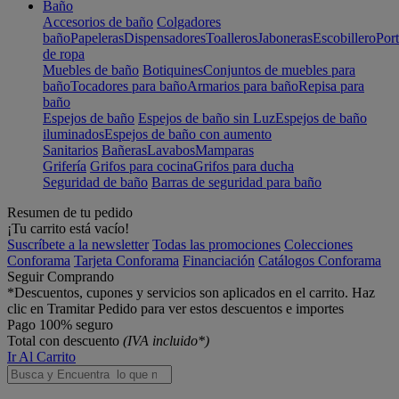
Baño
Accesorios de baño
Colgadores
baño
Papeleras
Dispensadores
Toalleros
Jaboneras
Escobillero
Port
de ropa
Muebles de baño
Botiquines
Conjuntos de muebles para
baño
Tocadores para baño
Armarios para baño
Repisa para
baño
Espejos de baño
Espejos de baño sin Luz
Espejos de baño
iluminados
Espejos de baño con aumento
Sanitarios
Bañeras
Lavabos
Mamparas
Grifería
Grifos para cocina
Grifos para ducha
Seguridad de baño
Barras de seguridad para baño
Resumen de tu pedido
¡Tu carrito está vacío!
Suscríbete a la newsletter
Todas las promociones
Colecciones
Conforama
Tarjeta Conforama
Financiación
Catálogos Conforama
Seguir Comprando
*Descuentos, cupones y servicios son aplicados en el carrito. Haz
clic en Tramitar Pedido para ver estos descuentos e importes
Pago 100% seguro
Total con descuento
(IVA incluido*)
Ir Al Carrito