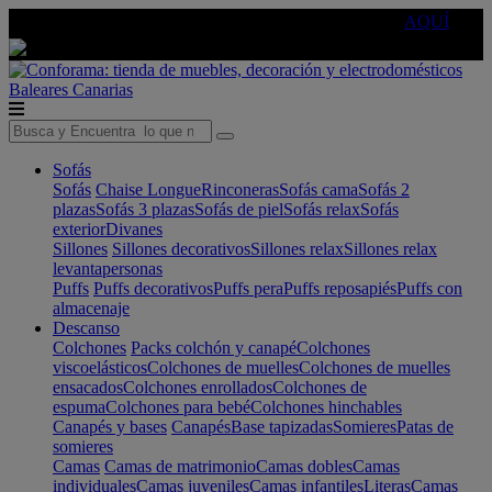
🔵Cambia tu electro con
-10% EXTRA
de descuento ☑️
AQUÍ
Baleares
Canarias
Sofás
Sofás
Chaise Longue
Rinconeras
Sofás cama
Sofás 2
plazas
Sofás 3 plazas
Sofás de piel
Sofás relax
Sofás
exterior
Divanes
Sillones
Sillones decorativos
Sillones relax
Sillones relax
levantapersonas
Puffs
Puffs decorativos
Puffs pera
Puffs reposapiés
Puffs con
almacenaje
Descanso
Colchones
Packs colchón y canapé
Colchones
viscoelásticos
Colchones de muelles
Colchones de muelles
ensacados
Colchones enrollados
Colchones de
espuma
Colchones para bebé
Colchones hinchables
Canapés y bases
Canapés
Base tapizadas
Somieres
Patas de
somieres
Camas
Camas de matrimonio
Camas dobles
Camas
individuales
Camas juveniles
Camas infantiles
Literas
Camas