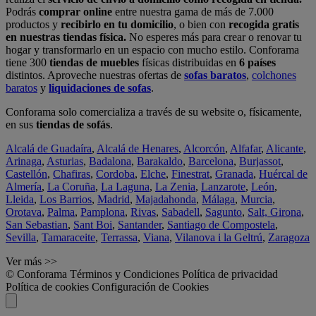
Podrás
comprar online
entre nuestra gama de más de 7.000
productos y
recibirlo en tu domicilio
, o bien con
recogida gratis
en nuestras tiendas física.
No esperes más para crear o renovar tu
hogar y transformarlo en un espacio con mucho estilo. Conforama
tiene 300
tiendas de muebles
físicas distribuidas en
6 países
distintos. Aproveche nuestras ofertas de
sofas baratos
,
colchones
baratos
y
liquidaciones de sofas
.
Conforama solo comercializa a través de su website o, físicamente,
en sus
tiendas de sofás
.
Alcalá de Guadaíra
,
Alcalá de Henares
,
Alcorcón
,
Alfafar
,
Alicante
,
Arinaga
,
Asturias
,
Badalona
,
Barakaldo
,
Barcelona
,
Burjassot
,
Castellón
,
Chafiras
,
Cordoba
,
Elche
,
Finestrat
,
Granada
,
Huércal de
Almería
,
La Coruña
,
La Laguna
,
La Zenia
,
Lanzarote
,
León
,
Lleida
,
Los Barrios
,
Madrid
,
Majadahonda
,
Málaga
,
Murcia
,
Orotava
,
Palma
,
Pamplona
,
Rivas
,
Sabadell
,
Sagunto
,
Salt, Girona
,
San Sebastian
,
Sant Boi
,
Santander
,
Santiago de Compostela
,
Sevilla
,
Tamaraceite
,
Terrassa
,
Viana
,
Vilanova i la Geltrú
,
Zaragoza
Ver más >>
© Conforama
Términos y Condiciones
Política de privacidad
Política de cookies
Configuración de Cookies