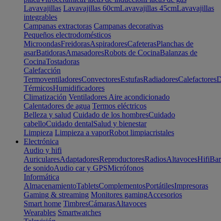
Lavavajillas
Lavavajillas 60cm
Lavavajillas 45cm
Lavavajillas
integrables
Campanas extractoras
Campanas decorativas
Pequeños electrodomésticos
Microondas
Freidoras
Aspiradores
Cafeteras
Planchas de
asar
Batidoras
Amasadores
Robots de Cocina
Balanzas de
Cocina
Tostadoras
Calefacción
Termoventiladores
Convectores
Estufas
Radiadores
Calefactores
D
Térmicos
Humidificadores
Climatización
Ventiladores
Aire acondicionado
Calentadores de agua
Termos eléctricos
Belleza y salud
Cuidado de los hombres
Cuidado
cabello
Cuidado dental
Salud y bienestar
Limpieza
Limpieza a vapor
Robot limpiacristales
Electrónica
Audio y hifi
Auriculares
Adaptadores
Reproductores
Radios
Altavoces
Hifi
Bar
de sonido
Audio car y GPS
Micrófonos
Informática
Almacenamiento
Tablets
Complementos
Portátiles
Impresoras
Gaming & streaming
Monitores gaming
Accesorios
Smart home
Timbres
Cámaras
Altavoces
Wearables
Smartwatches