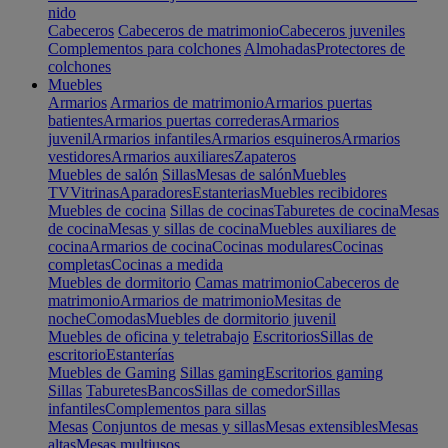
nido
Cabeceros
Cabeceros de matrimonio
Cabeceros juveniles
Complementos para colchones
Almohadas
Protectores de
colchones
Muebles
Armarios
Armarios de matrimonio
Armarios puertas
batientes
Armarios puertas correderas
Armarios
juvenil
Armarios infantiles
Armarios esquineros
Armarios
vestidores
Armarios auxiliares
Zapateros
Muebles de salón
Sillas
Mesas de salón
Muebles
TV
Vitrinas
Aparadores
Estanterias
Muebles recibidores
Muebles de cocina
Sillas de cocinas
Taburetes de cocina
Mesas
de cocina
Mesas y sillas de cocina
Muebles auxiliares de
cocina
Armarios de cocina
Cocinas modulares
Cocinas
completas
Cocinas a medida
Muebles de dormitorio
Camas matrimonio
Cabeceros de
matrimonio
Armarios de matrimonio
Mesitas de
noche
Comodas
Muebles de dormitorio juvenil
Muebles de oficina y teletrabajo
Escritorios
Sillas de
escritorio
Estanterías
Muebles de Gaming
Sillas gaming
Escritorios gaming
Sillas
Taburetes
Bancos
Sillas de comedor
Sillas
infantiles
Complementos para sillas
Mesas
Conjuntos de mesas y sillas
Mesas extensibles
Mesas
altas
Mesas multiusos