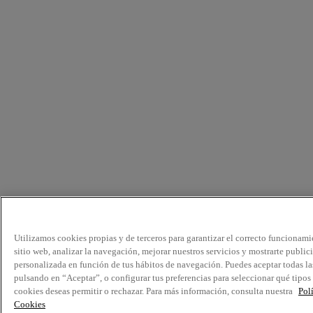
Utilizamos cookies propias y de terceros para garantizar el correcto funcionami
sitio web, analizar la navegación, mejorar nuestros servicios y mostrarte public
personalizada en función de tus hábitos de navegación. Puedes aceptar todas la
pulsando en “Aceptar”, o configurar tus preferencias para seleccionar qué tipos
cookies deseas permitir o rechazar. Para más información, consulta nuestra
Pol
Cookies