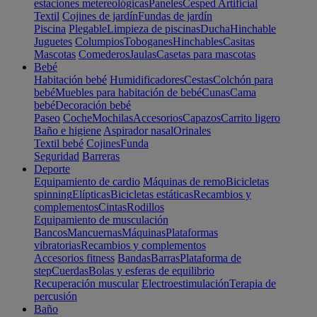
estaciones metereológicas
Paneles
Cesped Artificial
Textil
Cojines de jardín
Fundas de jardín
Piscina
Plegable
Limpieza de piscinas
Ducha
Hinchable
Juguetes
Columpios
Toboganes
Hinchables
Casitas
Mascotas
Comederos
Jaulas
Casetas para mascotas
Bebé
Habitación bebé
Humidificadores
Cestas
Colchón para
bebé
Muebles para habitación de bebé
Cunas
Cama
bebé
Decoración bebé
Paseo
Coche
Mochilas
Accesorios
Capazos
Carrito ligero
Baño e higiene
Aspirador nasal
Orinales
Textil bebé
Cojines
Funda
Seguridad
Barreras
Deporte
Equipamiento de cardio
Máquinas de remo
Bicicletas
spinning
Elípticas
Bicicletas estáticas
Recambios y
complementos
Cintas
Rodillos
Equipamiento de musculación
Bancos
Mancuernas
Máquinas
Plataformas
vibratorias
Recambios y complementos
Accesorios fitness
Bandas
Barras
Plataforma de
step
Cuerdas
Bolas y esferas de equilibrio
Recuperación muscular
Electroestimulación
Terapia de
percusión
Baño