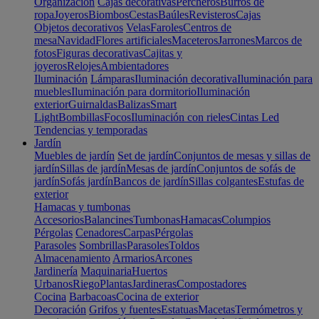
Organización
Cajas decorativas
Percheros
Burros de
ropa
Joyeros
Biombos
Cestas
Baúles
Revisteros
Cajas
Objetos decorativos
Velas
Faroles
Centros de
mesa
Navidad
Flores artificiales
Maceteros
Jarrones
Marcos de
fotos
Figuras decorativas
Cajitas y
joyeros
Relojes
Ambientadores
Iluminación
Lámparas
Iluminación decorativa
Iluminación para
muebles
Iluminación para dormitorio
Iluminación
exterior
Guirnaldas
Balizas
Smart
Light
Bombillas
Focos
Iluminación con rieles
Cintas Led
Tendencias y temporadas
Jardín
Muebles de jardín
Set de jardín
Conjuntos de mesas y sillas de
jardín
Sillas de jardín
Mesas de jardín
Conjuntos de sofás de
jardín
Sofás jardín
Bancos de jardín
Sillas colgantes
Estufas de
exterior
Hamacas y tumbonas
Accesorios
Balancines
Tumbonas
Hamacas
Columpios
Pérgolas
Cenadores
Carpas
Pérgolas
Parasoles
Sombrillas
Parasoles
Toldos
Almacenamiento
Armarios
Arcones
Jardinería
Maquinaria
Huertos
Urbanos
Riego
Plantas
Jardineras
Compostadores
Cocina
Barbacoas
Cocina de exterior
Decoración
Grifos y fuentes
Estatuas
Macetas
Termómetros y