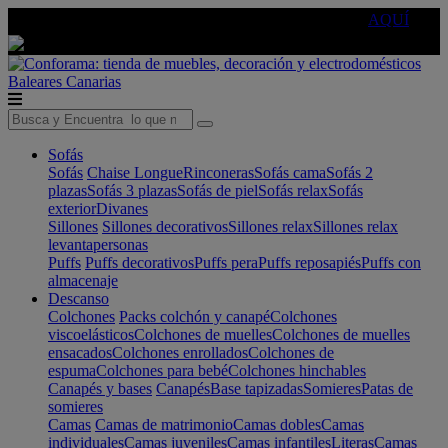
🔵Cambia tu electro con
-10% EXTRA
de descuento ☑️
AQUÍ
Baleares
Canarias
Sofás
Sofás
Chaise Longue
Rinconeras
Sofás cama
Sofás 2
plazas
Sofás 3 plazas
Sofás de piel
Sofás relax
Sofás
exterior
Divanes
Sillones
Sillones decorativos
Sillones relax
Sillones relax
levantapersonas
Puffs
Puffs decorativos
Puffs pera
Puffs reposapiés
Puffs con
almacenaje
Descanso
Colchones
Packs colchón y canapé
Colchones
viscoelásticos
Colchones de muelles
Colchones de muelles
ensacados
Colchones enrollados
Colchones de
espuma
Colchones para bebé
Colchones hinchables
Canapés y bases
Canapés
Base tapizadas
Somieres
Patas de
somieres
Camas
Camas de matrimonio
Camas dobles
Camas
individuales
Camas juveniles
Camas infantiles
Literas
Camas