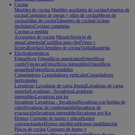
Cocina
Muebles de cocina
Muebles auxiliares de cocina
Armarios de
cocina
Conjuntos de mesas y sillas de cocina
Mesas de
cocina
Sillas de cocina
Taburetes de cocina
Cocinas
modulares
Cocinas completas
Cocinas a medida
Accesorios de cocina
Menaje
Servicio de
mesa
Cubertería
Cuchillos para chef
Vinos y
licores
Botellas
Utensilios de cocina
Vajilla
Bandejas
Electrodomésticos
Frigoríficos
Frigoríficos americanos
Frigoríficos
combi
Vinotecas
Frigoríficos integrables
Frigoríficos
pequeños
Frigoríficos portátiles
Congeladores
Congeladores verticales
Congeladores
horizontales
Lavadoras
Lavadoras de carga frontal
Lavadoras de carga
superior
Lavadoras - Secadoras
Lavadoras
integrables
Lavadoras por kg
Secadoras
Lavadoras - Secadoras
Secadoras con bomba de
calor
Secadoras de condensación
Secadoras de
evacuación
Secadoras integrables
Secadoras por Kg
Hornos
Conjunto de horno y placa
Hornos
convencionales
Hornos pirolíticos
Hornos multifunción
Placas de cocina
Conjunto de horno y
placa
Vitrocerámica
Placas de inducción
Placas de gas