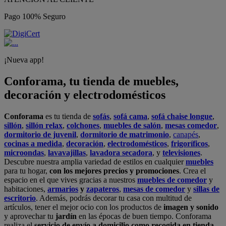
Pago 100% Seguro
¡Nueva app!
Conforama, tu tienda de muebles,
decoración y electrodomésticos
Conforama
es tu tienda de
sofás
,
sofá cama
,
sofá chaise longue
,
sillón
,
sillón relax
,
colchones
,
muebles de salón
,
mesas comedor
,
dormitorio de juvenil
,
dormitorio de matrimonio
,
canapés
,
cocinas a medida
,
decoración
,
electrodomésticos
,
frigoríficos
,
microondas
,
lavavajillas
,
lavadora secadora
, y
televisiones
.
Descubre nuestra amplia variedad de estilos en cualquier
muebles
para tu hogar,
con los mejores precios y promociones
. Crea el
espacio en el que vives gracias a nuestros
muebles de comedor
y
habitaciones,
armarios
y
zapateros
,
mesas de comedor
y
sillas de
escritorio
. Además, podrás decorar tu casa con multitud de
artículos, tener el mejor ocio con los productos de
imagen y sonido
y aprovechar tu
jardín
en las épocas de buen tiempo. Conforama
realiza el
servicio de envío a domicilio como recogida en tienda.