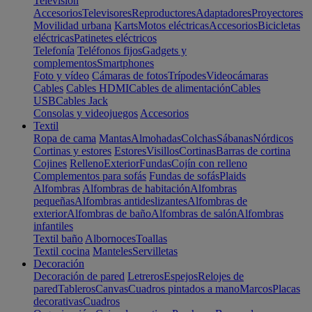
Televisión
Accesorios
Televisores
Reproductores
Adaptadores
Proyectores
Movilidad urbana
Karts
Motos eléctricas
Accesorios
Bicicletas
eléctricas
Patinetes eléctricos
Telefonía
Teléfonos fijos
Gadgets y
complementos
Smartphones
Foto y vídeo
Cámaras de fotos
Trípodes
Videocámaras
Cables
Cables HDMI
Cables de alimentación
Cables
USB
Cables Jack
Consolas y videojuegos
Accesorios
Textil
Ropa de cama
Mantas
Almohadas
Colchas
Sábanas
Nórdicos
Cortinas y estores
Estores
Visillos
Cortinas
Barras de cortina
Cojines
Relleno
Exterior
Fundas
Cojín con relleno
Complementos para sofás
Fundas de sofás
Plaids
Alfombras
Alfombras de habitación
Alfombras
pequeñas
Alfombras antideslizantes
Alfombras de
exterior
Alfombras de baño
Alfombras de salón
Alfombras
infantiles
Textil baño
Albornoces
Toallas
Textil cocina
Manteles
Servilletas
Decoración
Decoración de pared
Letreros
Espejos
Relojes de
pared
Tableros
Canvas
Cuadros pintados a mano
Marcos
Placas
decorativas
Cuadros