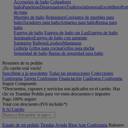
Accesorios de baño
Colgadores
baño
Papeleras
Dispensadores
Toalleros
Jaboneras
Escobillero
Port
de ropa
Muebles de baño
Botiquines
Conjuntos de muebles para
baño
Tocadores para baño
Armarios para baño
Repisa para
baño
Espejos de baño
Espejos de baño sin Luz
Espejos de baño
iluminados
Espejos de baño con aumento
Sanitarios
Bañeras
Lavabos
Mamparas
Grifería
Grifos para cocina
Grifos para ducha
Seguridad de baño
Barras de seguridad para baño
Resumen de tu pedido
¡Tu carrito está vacío!
Suscríbete a la newsletter
Todas las promociones
Colecciones
Conforama
Tarjeta Conforama
Financiación
Catálogos Conforama
Seguir Comprando
*Descuentos, cupones y servicios son aplicados en el carrito. Haz
clic en Tramitar Pedido para ver estos descuentos e importes
Pago 100% seguro
Total con descuento
(IVA incluido*)
Ir Al Carrito
Estado de mi pedido
Tiendas
Ayuda
Blog
App Conforama
Baleares